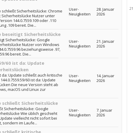
2
User-
28. Januar
 schließt Sicherheitslücke: Chrome
Neuigkeiten
2026
t Sicherheitslücke Nutzer unter
ion 144.0.7559.109 oder .110
g .109 bereit. Die...
beseitigt Sicherheitslücke
gt Sicherheitslücke: Google
User-
21. Januar
herheitslücke Nutzer von Windows
Neuigkeiten
2026
4.0.7559.96 beziehungsweise .97,
9.96 bereit. Die...
9/60 ist da: Update
erheitslücken
 da: Update schließt auch kritische
User-
14. Januar
144.0.7559.59/60 ist da: Update
Neuigkeiten
2026
slücken Die neue Version steht ab
dows, macOS und Linux zur
schließt Sicherheitslücke
t Sicherheitslücke: Google
User-
7. Januar
rheitslücke Wie üblich geschieht
Neuigkeiten
2026
pdate vielleicht nicht sofort bei
 sondern im Laufe...
schließt kritische