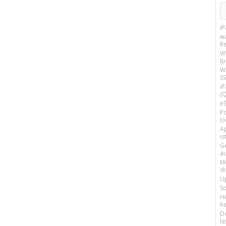
i
w
R
W
I
Wi
SS
i
(Q
e
P
(o
Ap
is
G
a
M
d
U
S
H
Ke
D
la