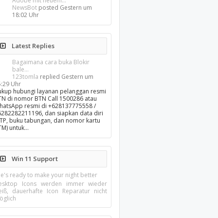
Adobe mit neuem...
NewsBot
posted
Gestern um
18:02 Uhr
Latest Replies
Bagaimana cara buka Blokir
bale...
123tomla
replied
Gestern um
5:29 Uhr
ukup hubungi layanan pelanggan resmi
TN di nomor BTN Call 1500286 atau
hatsApp resmi di +628137775558 /
6282282211196, dan siapkan data diri
KTP, buku tabungan, dan nomor kartu
TM) untuk…
Win 11 Support
e's ready to make your night better
esktop Icons werden immer wieder
eiß, dauerhafte Icon Reparatur nicht
öglich