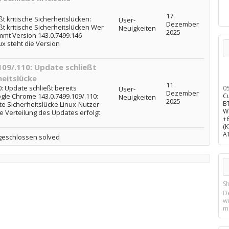
17.
 kritische Sicherheitslücken:
User-
Dezember
t kritische Sicherheitslücken Wer
Neuigkeiten
2025
mt Version 143.0.7499.146
ux steht die Version
09/.110: Update schließt
heitslücke
11.
: Update schließt bereits
0
User-
Dezember
gle Chrome 143.0.7499.109/.110:
C
Neuigkeiten
2025
B
te Sicherheitslücke Linux-Nutzer
W
ie Verteilung des Updates erfolgt
+
(
A
geschlossen solved
Sh
D
w
m