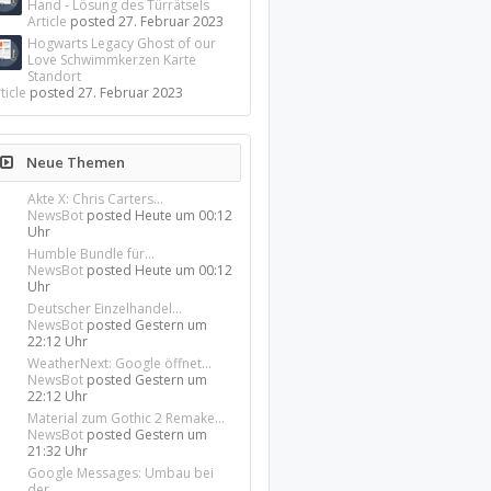
Hand - Lösung des Türrätsels
Article
posted
27. Februar 2023
Hogwarts Legacy Ghost of our
Love Schwimmkerzen Karte
Standort
ticle
posted
27. Februar 2023
Neue Themen
Akte X: Chris Carters...
NewsBot
posted
Heute um 00:12
Uhr
Humble Bundle für...
NewsBot
posted
Heute um 00:12
Uhr
Deutscher Einzelhandel...
NewsBot
posted
Gestern um
22:12 Uhr
WeatherNext: Google öffnet...
NewsBot
posted
Gestern um
22:12 Uhr
Material zum Gothic 2 Remake...
NewsBot
posted
Gestern um
21:32 Uhr
Google Messages: Umbau bei
der...