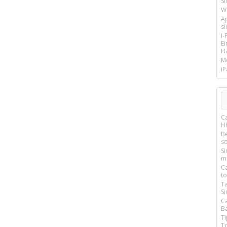
SI
We
A
si
I
E
Hä
M
iP
C
H
Be
so
S
m
Ca
t
T
S
C
Ba
T
T