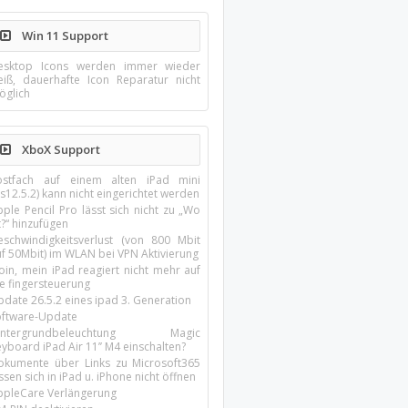
Win 11 Support
esktop Icons werden immer wieder
eiß, dauerhafte Icon Reparatur nicht
öglich
XboX Support
ostfach auf einem alten iPad mini
s12.5.2) kann nicht eingerichtet werden
ple Pencil Pro lässt sich nicht zu „Wo
t?“ hinzufügen
eschwindigkeitsverlust (von 800 Mbit
uf 50Mbit) im WLAN bei VPN Aktivierung
oin, mein iPad reagiert nicht mehr auf
ie fingersteuerung
pdate 26.5.2 eines ipad 3. Generation
oftware-Update
intergrundbeleuchtung Magic
yboard iPad Air 11’’ M4 einschalten?
okumente über Links zu Microsoft365
ssen sich in iPad u. iPhone nicht öffnen
ppleCare Verlängerung