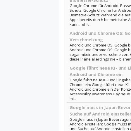
Biometrie-Schutz
Google Chrome für Android: Passwor
Schutz: Google Chrome für Android:
Biometrie-Schutz Während die au
Apps bereits durch biometrische A
kann, fehlt...
Android und Chrome OS: Goo
Verschmelzung
Android und Chrome OS: Google be
Android und Chrome OS: Google be
sogar miteinander verschmelzen. Of
diese Pläne allerdings nie – bishe
Google führt neue KI- und E
Android und Chrome ein
Google führt neue KI- und Eingabe
Chrome ein: Google führt neue KI-
Android und Chrome ein Der Konzer
Accessibility Awareness Day neue
mit...
Google muss in Japan Bevo
Suche auf Android einstelle
Google muss in Japan Bevorzugun
Android einstellen: Google muss 
und Suche auf Android einstellen Wi