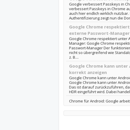
Google verbessert Passkeys in Ch
verbessert Passkeys in Chrome au
auch hier endlich wirklich nutzbar.
Authentifizierung zeigt nun die Dom
Google Chrome respektiert 
externe Passwort-Manager
Google Chrome respektiert unter A
Manager: Google Chrome respektier
Passwort-Manager Der funktioniert
nicht so übergreifend wie Standal
z. B....
Google Chrome kann unter 
korrekt anzeigen
Google Chrome kann unter Android
Google Chrome kann unter Android
Das ist darauf zurückzuführen, das
HDR eingeführt wird. Dabei handel
Chrome für Android: Google arbeit