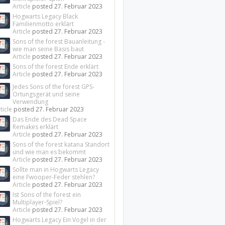
Article
posted
27. Februar 2023
Hogwarts Legacy Black
Familienmotto erklärt
Article
posted
27. Februar 2023
Sons of the forest Bauanleitung -
wie man seine Basis baut
Article
posted
27. Februar 2023
Sons of the forest Ende erklärt
Article
posted
27. Februar 2023
Jedes Sons of the forest GPS-
Ortungsgerät und seine
Verwendung
ticle
posted
27. Februar 2023
Das Ende des Dead Space
Remakes erklärt
Article
posted
27. Februar 2023
Sons of the forest katana Standort
und wie man es bekommt
Article
posted
27. Februar 2023
Sollte man in Hogwarts Legacy
eine Fwooper-Feder stehlen?
Article
posted
27. Februar 2023
Ist Sons of the forest ein
Multiplayer-Spiel?
Article
posted
27. Februar 2023
Hogwarts Legacy Ein Vogel in der