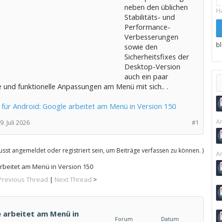
neben den üblichen
H
Stabilitäts- und
Performance-
Verbesserungen
b
sowie den
Sicherheitsfixes der
Desktop-Version
auch ein paar
 und funktionelle Anpassungen am Menü mit sich.. .
für Android: Google arbeitet am Menü in Version 150
Ar
9. Juli 2026
#1
sst angemeldet oder registriert sein, um Beiträge verfassen zu können. )
Ar
rbeitet am Menü in Version 150
Previous Thread
|
Next Thread
>
 arbeitet am Menü in
Forum
Datum