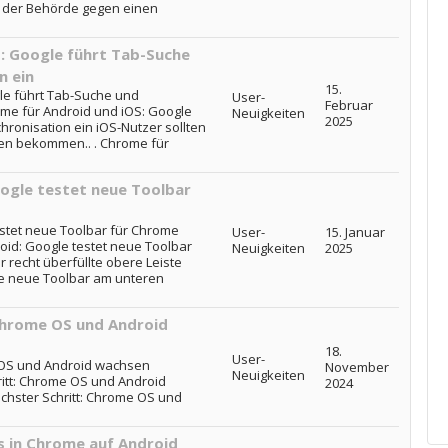
 der Behörde gegen einen
: Google führt Tab-Suche
n ein
15.
le führt Tab-Suche und
User-
Februar
me für Android und iOS: Google
Neuigkeiten
2025
ronisation ein iOS-Nutzer sollten
en bekommen.. . Chrome für
ogle testet neue Toolbar
estet neue Toolbar für Chrome
User-
15. Januar
oid: Google testet neue Toolbar
Neuigkeiten
2025
 recht überfüllte obere Leiste
e neue Toolbar am unteren
Chrome OS und Android
18.
User-
 OS und Android wachsen
November
Neuigkeiten
itt: Chrome OS und Android
2024
hster Schritt: Chrome OS und
 in Chrome auf Android