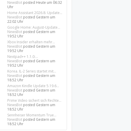
NewsBot
posted
Heute um 06:32
Uhr
Home Assistant 2026.8: Update...
NewsBot
posted
Gestern um
22:02 Uhr
Google Home: August-Update...
NewsBot
posted
Gestern um
19:52 Uhr
Xbox Insider erhalten mehr...
NewsBot
posted
Gestern um
19:52 Uhr
Nextpad++ 1.1.0:...
NewsBot
posted
Gestern um
19:52 Uhr
Korea. IL-2 Series startet mit...
NewsBot
posted
Gestern um
18:52 Uhr
Amazon Kindle Update 5.19.6...
NewsBot
posted
Gestern um
18:52 Uhr
Prime Video sichert sich Rechte...
NewsBot
posted
Gestern um
18:52 Uhr
Sennheiser Momentum True...
NewsBot
posted
Gestern um
18:52 Uhr