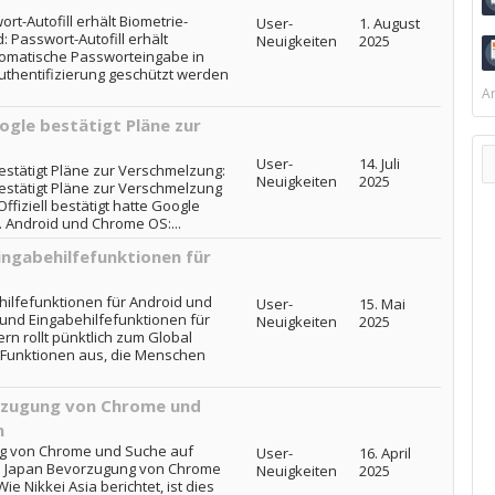
t-Autofill erhält Biometrie-
User-
1. August
 Passwort-Autofill erhält
Neuigkeiten
2025
tomatische Passworteingabe in
uthentifizierung geschützt werden
Ar
gle bestätigt Pläne zur
User-
14. Juli
stätigt Pläne zur Verschmelzung:
Neuigkeiten
2025
stätigt Pläne zur Verschmelzung
fiziell bestätigt hatte Google
r. Android und Chrome OS:...
ingabehilfefunktionen für
hilfefunktionen für Android und
User-
15. Mai
 und Eingabehilfefunktionen für
Neuigkeiten
2025
n rollt pünktlich zum Global
 Funktionen aus, die Menschen
rzugung von Chrome und
n
g von Chrome und Suche auf
User-
16. April
in Japan Bevorzugung von Chrome
Neuigkeiten
2025
e Nikkei Asia berichtet, ist dies