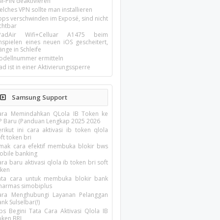
M-PIN deaktivieren
lches VPN sollte man installieren
pps verschwinden im Exposé, sind nicht
chtbar
-PadAir Wifi+Celluar A1475 beim
inspielen eines neuen iOS gescheitert,
nge in Schleife
odellnummer ermitteln
ad ist in einer Aktivierungssperre
Samsung Support
ara Memindahkan QLola IB Token ke
P Baru (Panduan Lengkap 2025 2026
rikut ini cara aktivasi ib token qlola
ft token bri
imak cara efektif membuka blokir bws
obile banking
ra baru aktivasi qlola ib token bri soft
oken
ata cara untuk membuka blokir bank
inarmas simobiplus
ara Menghubungi Layanan Pelanggan
nk Sulselbar(!)
ips Begini Tata Cara Aktivasi Qlola IB
oken BRI