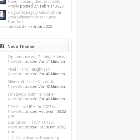
Hand - Lösung des Türrätsels
Article
posted
27. Februar 2023
Hogwarts Legacy Ghost of our
Love Schwimmkerzen Karte
Standort
ticle
posted
27. Februar 2023
Neue Themen
Openmouse will Gaming-Mäuse...
NewsBot
posted
Vor 21 Minuten
Pixel 11 Pro: HiLight soll...
NewsBot
posted
Vor 40 Minuten
Minecraft für die Nintendo...
NewsBot
posted
Vor 40 Minuten
WhatsApp: Admins können...
NewsBot
posted
Vor 40 Minuten
DRAM und HBM für 2027 laut...
NewsBot
posted
Heute um 08:02
Uhr
Star Citizen 4.10: PTU-Test...
NewsBot
posted
Heute um 07:02
Uhr
HDR10+ Advanced: Samsung...