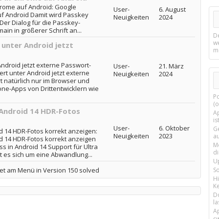
rome auf Android: Google
User-
6. August
f Android Damit wird Passkey
Neuigkeiten
2024
 Der Dialog für die Passkey-
ain in größerer Schrift an...
D
w
unter Android jetzt
m
ndroid jetzt externe Passwort-
User-
21. März
t unter Android jetzt externe
Neuigkeiten
2024
 natürlich nur im Browser und
one-Apps von Drittentwicklern wie
P
(o
Android 14 HDR-Fotos
Ap
is
User-
6. Oktober
G
 14 HDR-Fotos korrekt anzeigen:
Neuigkeiten
2023
a
 14 HDR-Fotos korrekt anzeigen
M
s in Android 14 Support für Ultra
d
t es sich um eine Abwandlung...
U
et am Menü in Version 150 solved
S
H
Ke
D
la
A