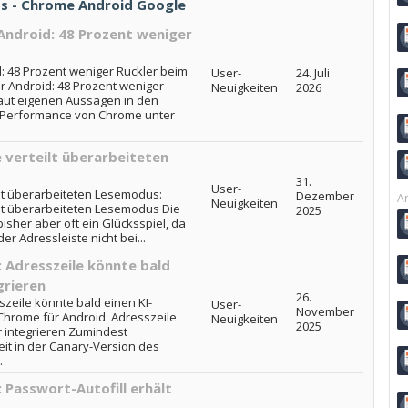
ads - Chrome Android Google
 Android: 48 Prozent weniger
d: 48 Prozent weniger Ruckler beim
User-
24. Juli
ür Android: 48 Prozent weniger
Neuigkeiten
2026
laut eigenen Aussagen in den
er Performance von Chrome unter
 verteilt überarbeiteten
31.
User-
lt überarbeiteten Lesemodus:
Dezember
Ar
Neuigkeiten
lt überarbeiteten Lesemodus Die
2025
bisher aber oft ein Glücksspiel, da
 Adressleiste nicht bei...
 Adresszeile könnte bald
grieren
26.
zeile könnte bald einen KI-
User-
November
 Chrome für Android: Adresszeile
Neuigkeiten
2025
r integrieren Zumindest
eit in der Canary-Version des
.
 Passwort-Autofill erhält