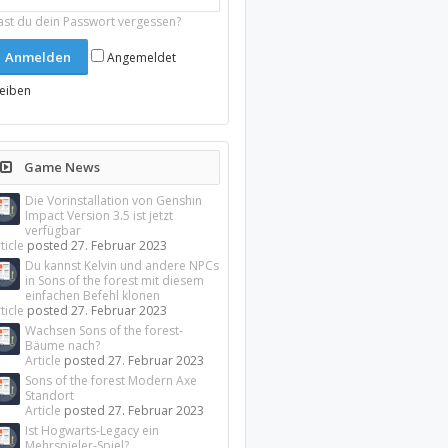
ast du dein Passwort vergessen?
Angemeldet
leiben
Game News
Die Vorinstallation von Genshin
Impact Version 3.5 ist jetzt
verfügbar
ticle
posted
27. Februar 2023
Du kannst Kelvin und andere NPCs
in Sons of the forest mit diesem
einfachen Befehl klonen
ticle
posted
27. Februar 2023
Wachsen Sons of the forest-
Bäume nach?
Article
posted
27. Februar 2023
Sons of the forest Modern Axe
Standort
Article
posted
27. Februar 2023
Ist Hogwarts-Legacy ein
Mehrspieler-Spiel?