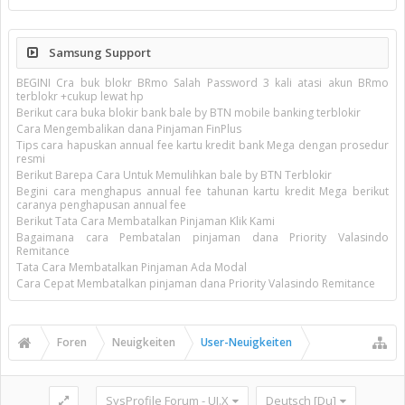
Samsung Support
BEGINI Cra buk blokr BRmo Salah Password 3 kali atasi akun BRmo
terblokr +cukup lewat hp
Berikut cara buka blokir bank bale by BTN mobile banking terblokir
Cara Mengembalikan dana Pinjaman FinPlus
Tips cara hapuskan annual fee kartu kredit bank Mega dengan prosedur
resmi
Berikut Barepa Cara Untuk Memulihkan bale by BTN Terblokir
Begini cara menghapus annual fee tahunan kartu kredit Mega berikut
caranya penghapusan annual fee
Berikut Tata Cara Membatalkan Pinjaman Klik Kami
Bagaimana cara Pembatalan pinjaman dana Priority Valasindo
Remitance
Tata Cara Membatalkan Pinjaman Ada Modal
Cara Cepat Membatalkan pinjaman dana Priority Valasindo Remitance
Foren
Neuigkeiten
User-Neuigkeiten
SysProfile Forum - UI.X
Deutsch [Du]