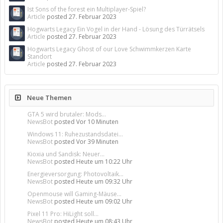
Ist Sons of the forest ein Multiplayer-Spiel?
Article
posted
27. Februar 2023
Hogwarts Legacy Ein Vogel in der Hand - Lösung des Türrätsels
Article
posted
27. Februar 2023
Hogwarts Legacy Ghost of our Love Schwimmkerzen Karte
Standort
Article
posted
27. Februar 2023
Neue Themen
GTA 5 wird brutaler: Mods...
NewsBot
posted
Vor 10 Minuten
Windows 11: Ruhezustandsdatei...
NewsBot
posted
Vor 39 Minuten
Kioxia und Sandisk: Neuer...
NewsBot
posted
Heute um 10:22 Uhr
Energieversorgung: Photovoltaik...
NewsBot
posted
Heute um 09:32 Uhr
Openmouse will Gaming-Mäuse...
NewsBot
posted
Heute um 09:02 Uhr
Pixel 11 Pro: HiLight soll...
NewsBot
posted
Heute um 08:43 Uhr