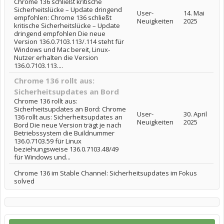
Chrome 136 schließt kritische
Sicherheitslücke – Update dringend
User-
14. Mai
empfohlen: Chrome 136 schließt
Neuigkeiten
2025
kritische Sicherheitslücke – Update
dringend empfohlen Die neue
Version 136.0.7103.113/.114 steht für
Windows und Mac bereit, Linux-
Nutzer erhalten die Version
136.0.7103.113....
Chrome 136 rollt aus:
Sicherheitsupdates an Bord
Chrome 136 rollt aus:
Sicherheitsupdates an Bord: Chrome
User-
30. April
136 rollt aus: Sicherheitsupdates an
Neuigkeiten
2025
Bord Die neue Version trägt je nach
Betriebssystem die Buildnummer
136.0.7103.59 für Linux
beziehungsweise 136.0.7103.48/49
für Windows und...
Chrome 136 im Stable Channel: Sicherheitsupdates im Fokus
solved