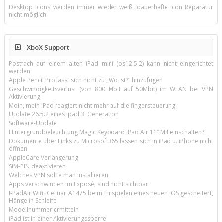
Desktop Icons werden immer wieder weiß, dauerhafte Icon Reparatur
nicht möglich
XboX Support
Postfach auf einem alten iPad mini (os12.5.2) kann nicht eingerichtet
werden
Apple Pencil Pro lässt sich nicht zu „Wo ist?“ hinzufügen
Geschwindigkeitsverlust (von 800 Mbit auf 50Mbit) im WLAN bei VPN
Aktivierung
Moin, mein iPad reagiert nicht mehr auf die fingersteuerung
Update 26.5.2 eines ipad 3. Generation
Software-Update
Hintergrundbeleuchtung Magic Keyboard iPad Air 11’’ M4 einschalten?
Dokumente über Links zu Microsoft365 lassen sich in iPad u. iPhone nicht
öffnen
AppleCare Verlängerung
SIM-PIN deaktivieren
Welches VPN sollte man installieren
Apps verschwinden im Exposé, sind nicht sichtbar
I-PadAir Wifi+Celluar A1475 beim Einspielen eines neuen iOS gescheitert,
Hänge in Schleife
Modellnummer ermitteln
iPad ist in einer Aktivierungssperre