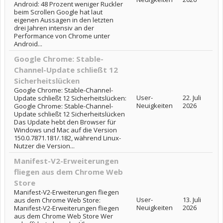
Android: 48 Prozent weniger Ruckler
beim Scrollen Google hat laut
eigenen Aussagen in den letzten
drei Jahren intensiv an der
Performance von Chrome unter
Android...
Google Chrome: Stable-
Channel-Update schließt 12
Sicherheitslücken
Google Chrome: Stable-Channel-
User-
22. Juli
Update schließt 12 Sicherheitslücken:
Neuigkeiten
2026
Google Chrome: Stable-Channel-
Update schließt 12 Sicherheitslücken
Das Update hebt den Browser für
Windows und Mac auf die Version
150.0.7871.181/.182, während Linux-
Nutzer die Version...
Manifest-V2-Erweiterungen
fliegen aus dem Chrome Web
Store
Manifest-V2-Erweiterungen fliegen
User-
13. Juli
aus dem Chrome Web Store:
Neuigkeiten
2026
Manifest-V2-Erweiterungen fliegen
aus dem Chrome Web Store Wer