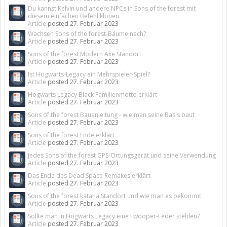
Du kannst Kelvin und andere NPCs in Sons of the forest mit
diesem einfachen Befehl klonen
Article
posted
27. Februar 2023
Wachsen Sons of the forest-Bäume nach?
Article
posted
27. Februar 2023
Sons of the forest Modern Axe Standort
Article
posted
27. Februar 2023
Ist Hogwarts-Legacy ein Mehrspieler-Spiel?
Article
posted
27. Februar 2023
Hogwarts Legacy Black Familienmotto erklärt
Article
posted
27. Februar 2023
Sons of the forest Bauanleitung - wie man seine Basis baut
Article
posted
27. Februar 2023
Sons of the forest Ende erklärt
Article
posted
27. Februar 2023
Jedes Sons of the forest GPS-Ortungsgerät und seine Verwendung
Article
posted
27. Februar 2023
Das Ende des Dead Space Remakes erklärt
Article
posted
27. Februar 2023
Sons of the forest katana Standort und wie man es bekommt
Article
posted
27. Februar 2023
Sollte man in Hogwarts Legacy eine Fwooper-Feder stehlen?
Article
posted
27. Februar 2023