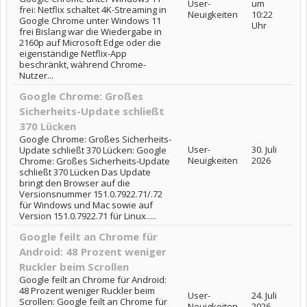
User-
um
frei: Netflix schaltet 4K-Streaming in
Neuigkeiten
10:22
Google Chrome unter Windows 11
Uhr
frei Bislang war die Wiedergabe in
2160p auf Microsoft Edge oder die
eigenständige Netflix-App
beschränkt, während Chrome-
Nutzer...
Google Chrome: Großes
Sicherheits-Update schließt
370 Lücken
Google Chrome: Großes Sicherheits-
User-
30. Juli
Update schließt 370 Lücken: Google
Neuigkeiten
2026
Chrome: Großes Sicherheits-Update
schließt 370 Lücken Das Update
bringt den Browser auf die
Versionsnummer 151.0.7922.71/.72
für Windows und Mac sowie auf
Version 151.0.7922.71 für Linux.....
Google feilt an Chrome für
Android: 48 Prozent weniger
Ruckler beim Scrollen
Google feilt an Chrome für Android:
48 Prozent weniger Ruckler beim
User-
24. Juli
Scrollen: Google feilt an Chrome für
Neuigkeiten
2026