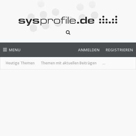
MENU
ANMELDEN
REGISTRIEREN
Heutige Themen
Themen mit aktuellen Beiträgen
...