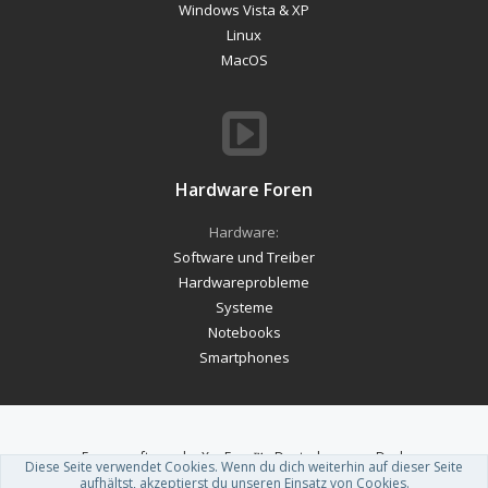
Windows Vista & XP
Linux
MacOS
Hardware Foren
Hardware:
Software und Treiber
Hardwareprobleme
Systeme
Notebooks
Smartphones
Forum software by XenForo™
-
Deutsch von xenDach
Diese Seite verwendet Cookies. Wenn du dich weiterhin auf dieser Seite
Theme designed by
ThemeHouse
.
aufhältst, akzeptierst du unseren Einsatz von Cookies.