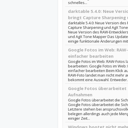
schnelles...
darktable 5.4.0: Neue Vers
bringt Capture Sharpening
darktable 5.4.0: Neue Version des 
Capture Sharpening und AgX Tone 
Neue Version des RAW-Entwicklers
und AgX Tone Mapper Das Update 
einige funktionale Änderungen mit s
Google Fotos im Web: RAW-F
einfacher bearbeiten
Google Fotos im Web: RAW-Fotos l
bearbeiten: Google Fotos im Web: 
einfacher bearbeiten Beim Klick a
RAW-Foto landet man nicht mehr au
bekommt eine Auswahl. Entweder..
Google Fotos überarbeitet 
Aufnahmen
Google Fotos überarbeitet die S
Google Fotos überarbeitet die S
Letztere stehen bei anspruchsvoll
belegen allerdings auch jede Meng
einiger Zeit...
Windows bootet nicht mehr