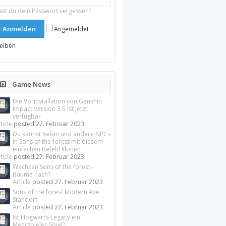
ast du dein Passwort vergessen?
Angemeldet
leiben
Game News
Die Vorinstallation von Genshin
Impact Version 3.5 ist jetzt
verfügbar
ticle
posted
27. Februar 2023
Du kannst Kelvin und andere NPCs
in Sons of the forest mit diesem
einfachen Befehl klonen
ticle
posted
27. Februar 2023
Wachsen Sons of the forest-
Bäume nach?
Article
posted
27. Februar 2023
Sons of the forest Modern Axe
Standort
Article
posted
27. Februar 2023
Ist Hogwarts-Legacy ein
Mehrspieler-Spiel?