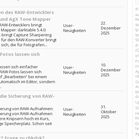
i
ion des RAW-Entwicklers
w
 und AgX Tone Mapper
R
22.
RAW-Entwicklers bringt
W
User-
Dezember
I
Mapper: darktable 5.4.0:
Neuigkeiten
2025
 bringt Capture Sharpening
Wi
für den RAW-Konverter bringt
SS
ich, die für Fotografen...
i
(Q
otos lassen sich
e
P
10.
(o
assen sich einfacher
User-
Dezember
Ap
RAW-Fotos lassen sich
Neuigkeiten
2025
is
uf „Bearbeiten“ bei einem
tomatisch im Editor, sondern
G
a
.
M
die Sicherung von RAW-
d
U
31.
S
icherung von RAW-Aufnahmen:
User-
Oktober
H
icherung von RAW-Aufnahmen
Neuigkeiten
2025
Ke
ere Knipsern hoch im Kurs,
e Speicherplatz. Schon seit
D
la
A
? Frage zu chkdsk?