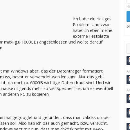
H
ich habe ein riesiges
Problem. Und zwar
b
habe ich eben meine
externe Festplatte
or maxi g.u 1000GB) angeschlossen und wollte darauf
n.
t mir Windows aber, das der Datenträger formatiert
Ar
muss, bevor er verwendet werden kann. Nur das geht
icht, da dort ca. 600GB wichtige Daten drauf sind. Und wir
hause nirgends mehr so viel Speicher frei, um es eventuell
Ar
en anderen PC zu kopieren.
n mal gegooglet und gefunden, dass man chkdsk drüber
assen soll. Also hab ich das auch gemacht, bzw. versucht,
ndows sagt mir nun, dass man chkdsk nicht mit RAW-