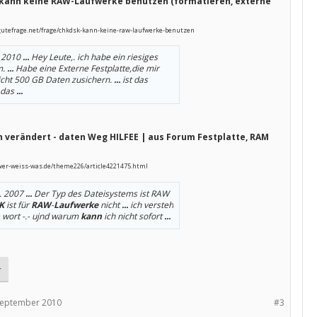
kann keine RAW-Laufwerke benutzen (formatieren, externe
gutefrage.net/frage/chkdsk-kann-keine-raw-laufwerke-benutzen
. 2010
...
Hey Leute,. ich habe ein riesiges
m.
...
Habe eine Externe Festplatte,die mir
cht 500 GB Daten zusichern.
...
ist das
 das
...
n verändert - daten Weg HILFEE | aus Forum Festplatte, RAM
wer-weiss-was.de/theme226/article4221475.html
. 2007
...
Der Typ des Dateisystems ist RAW
K
ist für
RAW
-
Laufwerke
nicht
...
ich versteh
wort -.- ujnd warum
kann
ich nicht sofort
...
r
September 2010
#3