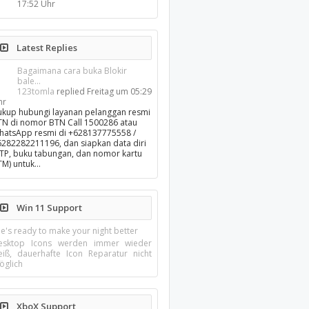
17:52 Uhr
Latest Replies
Bagaimana cara buka Blokir
bale...
123tomla
replied
Freitag um 05:29
hr
ukup hubungi layanan pelanggan resmi
TN di nomor BTN Call 1500286 atau
hatsApp resmi di +628137775558 /
6282282211196, dan siapkan data diri
KTP, buku tabungan, dan nomor kartu
TM) untuk…
Win 11 Support
e's ready to make your night better
esktop Icons werden immer wieder
eiß, dauerhafte Icon Reparatur nicht
öglich
XboX Support