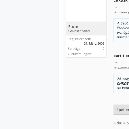
CHKDSK 
...
http://www.
4. Sept
Suchr
Proble
Grünschnabel
ermögli
normal
Registriert seit:
29. März 2009
Beiträge:
0
Zustimmungen:
0
partitio
...
http://www.
24. Aug
CHKDS
da
kein
Spoile
Suchr,
4. 