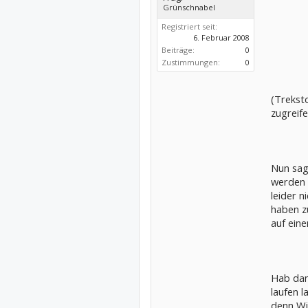
Grünschnabel
Registriert seit:
6. Februar 2008
Beiträge:
0
Zustimmungen:
0
(Trekst
zugreife
Nun sag
werden 
leider n
haben zu
auf ein
Hab dan
laufen l
denn Wi