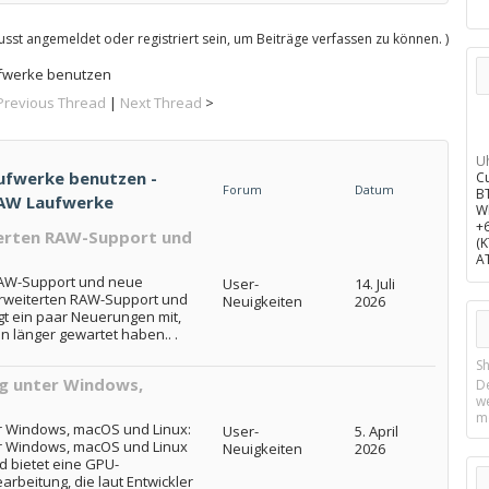
sst angemeldet oder registriert sein, um Beiträge verfassen zu können. )
fwerke benutzen
Previous Thread
|
Next Thread
>
U
ufwerke benutzen -
C
Forum
Datum
B
RAW Laufwerke
W
+
terten RAW-Support und
(
A
RAW-Support und neue
User-
14. Juli
erweiterten RAW-Support und
Neuigkeiten
2026
t ein paar Neuerungen mit,
on länger gewartet haben.. .
Sh
g unter Windows,
D
w
m
 Windows, macOS und Linux:
User-
5. April
r Windows, macOS und Linux
Neuigkeiten
2026
nd bietet eine GPU-
arbeitung, die laut Entwickler