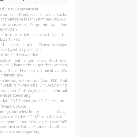
Pad 7 iOS 18 gewünscht
arum kann Numbers nicht die einfache
echenaufgabe lösen? (summe(B3:B92))
indowbasiertes Programm auf dem
pad nutzen
e installiere ich ein selbst-signiertes
L-Zertifikat?
Pad Leiste mit Textvorschlägen
uickType) reagiert nicht
SIM im iPad verwenden
ostfach auf einem alten iPad mini
s12.5.2) kann nicht eingerichtet werden
ple Pencil Pro lässt sich nicht zu „Wo
t?“ hinzufügen
eschwindigkeitsverlust (von 800 Mbit
uf 50Mbit) im WLAN bei VPN Aktivierung
oin, mein iPad reagiert nicht mehr auf
ie fingersteuerung
pdate 26.5.2 eines ipad 3. Generation
oftware-Update
intergrundbeleuchtung Magic
yboard iPad Air 11’’ M4 einschalten?
okumente über Links zu Microsoft365
ssen sich in iPad u. iPhone nicht öffnen
ppleCare Verlängerung