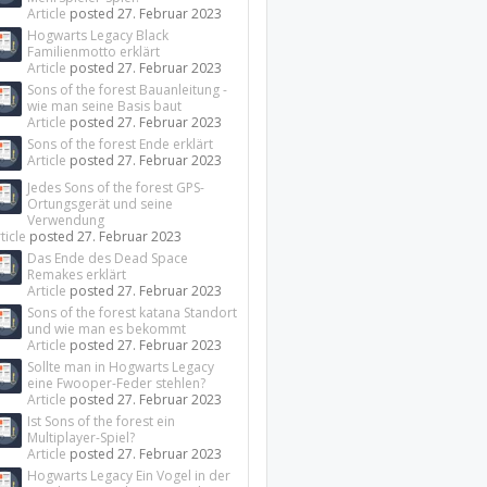
Article
posted
27. Februar 2023
Hogwarts Legacy Black
Familienmotto erklärt
Article
posted
27. Februar 2023
Sons of the forest Bauanleitung -
wie man seine Basis baut
Article
posted
27. Februar 2023
Sons of the forest Ende erklärt
Article
posted
27. Februar 2023
Jedes Sons of the forest GPS-
Ortungsgerät und seine
Verwendung
ticle
posted
27. Februar 2023
Das Ende des Dead Space
Remakes erklärt
Article
posted
27. Februar 2023
Sons of the forest katana Standort
und wie man es bekommt
Article
posted
27. Februar 2023
Sollte man in Hogwarts Legacy
eine Fwooper-Feder stehlen?
Article
posted
27. Februar 2023
Ist Sons of the forest ein
Multiplayer-Spiel?
Article
posted
27. Februar 2023
Hogwarts Legacy Ein Vogel in der