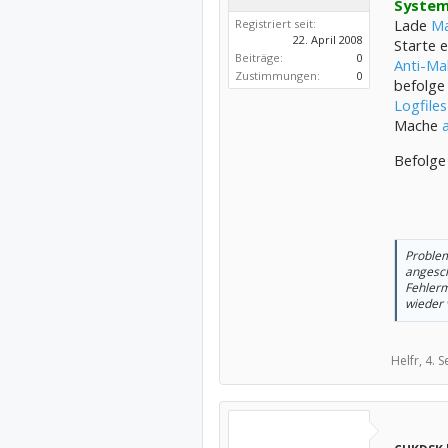
System
Lade
Ma
Registriert seit:
22. April 2008
Starte 
Beiträge:
0
Anti-Ma
Zustimmungen:
0
befolge
Logfiles
Mache
Befolge
Problem
angesch
Fehlerm
wieder
Helfr,
4. 