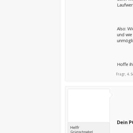
Laufwer
Also: W
und wie
unmögli
Hoffe ih
Fragr,
4. 
Dein P
Helfr
Grünschnabel