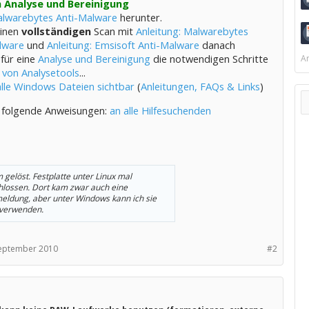
 Analyse und Bereinigung
lwarebytes Anti-Malware
herunter.
einen
vollständigen
Scan mit
Anleitung: Malwarebytes
lware
und
Anleitung: Emsisoft Anti-Malware
danach
 für eine
Analyse und Bereinigung
die notwendigen Schritte
Ar
 von Analysetools
...
alle Windows Dateien sichtbar
(
Anleitungen, FAQs & Links
)
 folgende Anweisungen:
an alle Hilfesuchenden
 gelöst. Festplatte unter Linux mal
lossen. Dort kam zwar auch eine
eldung, aber unter Windows kann ich sie
 verwenden.
September 2010
#2