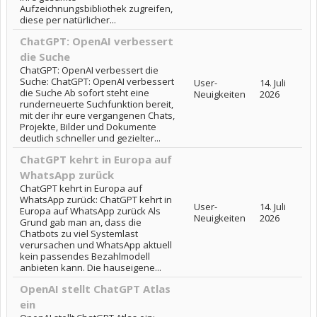
Aufzeichnungsbibliothek zugreifen,
diese per natürlicher...
ChatGPT: OpenAI verbessert
die Suche
ChatGPT: OpenAI verbessert die
Suche: ChatGPT: OpenAI verbessert
User-
14. Juli
die Suche Ab sofort steht eine
Neuigkeiten
2026
runderneuerte Suchfunktion bereit,
mit der ihr eure vergangenen Chats,
Projekte, Bilder und Dokumente
deutlich schneller und gezielter...
ChatGPT kehrt in Europa auf
WhatsApp zurück
ChatGPT kehrt in Europa auf
WhatsApp zurück: ChatGPT kehrt in
User-
14. Juli
Europa auf WhatsApp zurück Als
Neuigkeiten
2026
Grund gab man an, dass die
Chatbots zu viel Systemlast
verursachen und WhatsApp aktuell
kein passendes Bezahlmodell
anbieten kann. Die hauseigene...
OpenAI stellt ChatGPT Atlas
ein