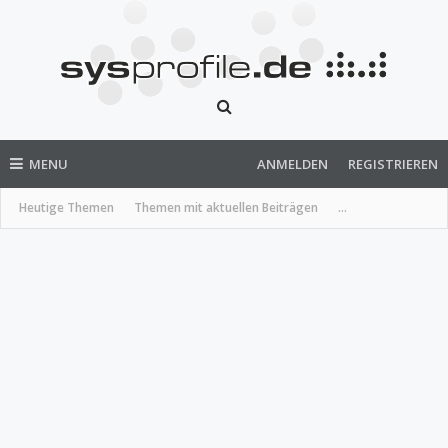
MENU
ANMELDEN
REGISTRIEREN
Heutige Themen
Themen mit aktuellen Beiträgen
...