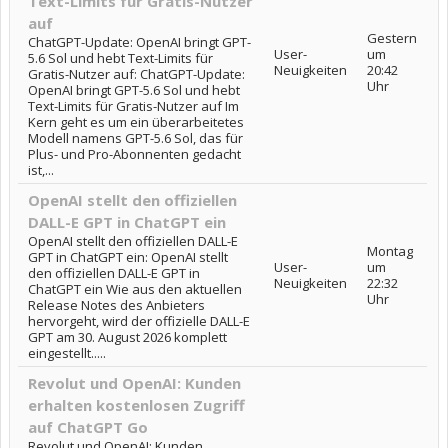
Text-Limits für Gratis-Nutzer
auf
Gestern
ChatGPT-Update: OpenAI bringt GPT-
User-
um
5.6 Sol und hebt Text-Limits für
Neuigkeiten
20:42
Gratis-Nutzer auf: ChatGPT-Update:
Uhr
OpenAI bringt GPT-5.6 Sol und hebt
Text-Limits für Gratis-Nutzer auf Im
Kern geht es um ein überarbeitetes
Modell namens GPT-5.6 Sol, das für
Plus- und Pro-Abonnenten gedacht
ist,...
OpenAI stellt den offiziellen
DALL-E GPT in ChatGPT ein
OpenAI stellt den offiziellen DALL-E
Montag
GPT in ChatGPT ein: OpenAI stellt
User-
um
den offiziellen DALL-E GPT in
Neuigkeiten
22:32
ChatGPT ein Wie aus den aktuellen
Uhr
Release Notes des Anbieters
hervorgeht, wird der offizielle DALL-E
GPT am 30. August 2026 komplett
eingestellt.....
Revolut und OpenAI: Kunden
erhalten kostenlosen Zugriff
auf ChatGPT Go
Revolut und OpenAI: Kunden