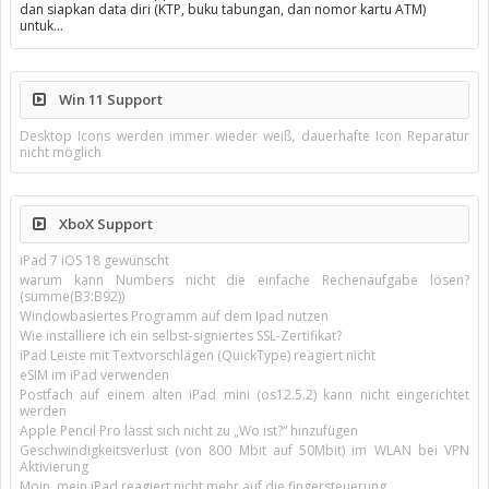
dan siapkan data diri (KTP, buku tabungan, dan nomor kartu ATM)
untuk…
Win 11 Support
Desktop Icons werden immer wieder weiß, dauerhafte Icon Reparatur
nicht möglich
XboX Support
iPad 7 iOS 18 gewünscht
warum kann Numbers nicht die einfache Rechenaufgabe lösen?
(summe(B3:B92))
Windowbasiertes Programm auf dem Ipad nutzen
Wie installiere ich ein selbst-signiertes SSL-Zertifikat?
iPad Leiste mit Textvorschlägen (QuickType) reagiert nicht
eSIM im iPad verwenden
Postfach auf einem alten iPad mini (os12.5.2) kann nicht eingerichtet
werden
Apple Pencil Pro lässt sich nicht zu „Wo ist?“ hinzufügen
Geschwindigkeitsverlust (von 800 Mbit auf 50Mbit) im WLAN bei VPN
Aktivierung
Moin, mein iPad reagiert nicht mehr auf die fingersteuerung