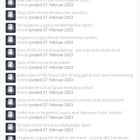
Wachsen Sons of the forest-Bäume nach?
Article
posted
27. Februar 2023
Sons of the forest Modern Axe Standort
Article
posted
27. Februar 2023
Ist Hogwarts-Legacy ein Mehrspieler-Spiel?
Article
posted
27. Februar 2023
Hogwarts Legacy Black Familienmotto erklärt
Article
posted
27. Februar 2023
Sons of the forest Bauanleitung - wie man seine Basis baut
Article
posted
27. Februar 2023
Sons of the forest Ende erklärt
Article
posted
27. Februar 2023
Jedes Sons of the forest GPS-Ortungsgerät und seine Verwendung
Article
posted
27. Februar 2023
Das Ende des Dead Space Remakes erklärt
Article
posted
27. Februar 2023
Sons of the forest katana Standort und wie man es bekommt
Article
posted
27. Februar 2023
Sollte man in Hogwarts Legacy eine Fwooper-Feder stehlen?
Article
posted
27. Februar 2023
Ist Sons of the forest ein Multiplayer-Spiel?
Article
posted
27. Februar 2023
Hogwarts Legacy Ein Vogel in der Hand - Lösung des Türrätsels