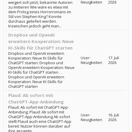
Neuigkeiten
2026
weigert sich jetzt, bekannte Autoren
zu imitieren Wie wäre es etwa mit
dem Prolog eines Horrorromans im
Stil von Stephen King? Konnte
durchaus geliefert werden.
Inzwischen jedoch geht man...
Dropbox und OpenAI
erweitern Kooperation: Neue
KI-Skills für ChatGPT starten
Dropbox und OpenAI erweitern
User-
17. Juli
Kooperation: Neue KI-Skills für
Neuigkeiten
2026
ChatGPT starten: Dropbox und
OpenAI erweitern Kooperation: Neue
KI-Skills für ChatGPT starten . .
Dropbox und OpenAI erweitern
Kooperation: Neue KI-Skills für
ChatGPT starten
Plaud: Ab sofort mit
ChatGPT-App-Anbindung
Plaud: Ab sofort mit ChatGPT-App-
Anbindung: Plaud: Ab sofort mit
User-
16. Juli
ChatGPT-App-Anbindung Ab sofort
Neuigkeiten
2026
stellt Plaud auch eine ChatGPT-App
bereit: Nutzer können darüber auf
ihre gesamte