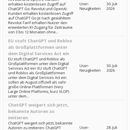
User-
30. Juli
erhalten kostenlosen Zugriff auf
Neuigkeiten
2026
ChatGPT Go: Revolut und OpenAI:
Kunden erhalten kostenlosen Zugriff
auf ChatGPT Go Je nach gewähltem
Revolut-Tarif erhalten Nutzer den
erweiterten KI-Zugang für Zeiträume
von 3 bis 12 Monaten ohne...
EU stuft ChatGPT und Roblox
als Großplattformen unter
dem Digital Services Act ein
EU stuft ChatGPT und Roblox als
Großplattformen unter dem Digital
User-
30. Juli
Services Act ein: EU stuft ChatGPT
Neuigkeiten
2026
und Roblox als Großplattformen
unter dem Digital Services Act ein
sollen ab August offiziell als sehr
große Online-Plattformen (Very
Large Online Platforms, kurz VLOP)
unter dem...
ChatGPT weigert sich jetzt,
bekannte Autoren zu
imitieren
ChatGPT weigert sich jetzt, bekannte
User-
28. Juli
Autoren zu imitieren: ChatGPT