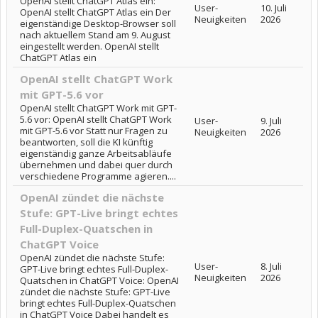
OpenAI stellt ChatGPT Atlas ein:
User-
10. Juli
OpenAI stellt ChatGPT Atlas ein Der
Neuigkeiten
2026
eigenständige Desktop-Browser soll
nach aktuellem Stand am 9. August
eingestellt werden. OpenAI stellt
ChatGPT Atlas ein
OpenAI stellt ChatGPT Work
mit GPT-5.6 vor
OpenAI stellt ChatGPT Work mit GPT-
5.6 vor: OpenAI stellt ChatGPT Work
User-
9. Juli
mit GPT-5.6 vor Statt nur Fragen zu
Neuigkeiten
2026
beantworten, soll die KI künftig
eigenständig ganze Arbeitsabläufe
übernehmen und dabei quer durch
verschiedene Programme agieren....
OpenAI zündet die nächste
Stufe: GPT-Live bringt echtes
Full-Duplex-Quatschen in
ChatGPT Voice
OpenAI zündet die nächste Stufe:
User-
8. Juli
GPT-Live bringt echtes Full-Duplex-
Neuigkeiten
2026
Quatschen in ChatGPT Voice: OpenAI
zündet die nächste Stufe: GPT-Live
bringt echtes Full-Duplex-Quatschen
in ChatGPT Voice Dabei handelt es