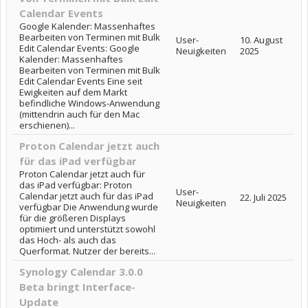
Calendar Events
Google Kalender: Massenhaftes
Bearbeiten von Terminen mit Bulk
User-
10. August
Edit Calendar Events: Google
Neuigkeiten
2025
Kalender: Massenhaftes
Bearbeiten von Terminen mit Bulk
Edit Calendar Events Eine seit
Ewigkeiten auf dem Markt
befindliche Windows-Anwendung
(mittendrin auch für den Mac
erschienen)...
Proton Calendar jetzt auch
für das iPad verfügbar
Proton Calendar jetzt auch für
das iPad verfügbar: Proton
User-
Calendar jetzt auch für das iPad
22. Juli 2025
Neuigkeiten
verfügbar Die Anwendung wurde
für die größeren Displays
optimiert und unterstützt sowohl
das Hoch- als auch das
Querformat. Nutzer der bereits...
Synology Calendar 3.0.0
Beta bringt Interface-
Update