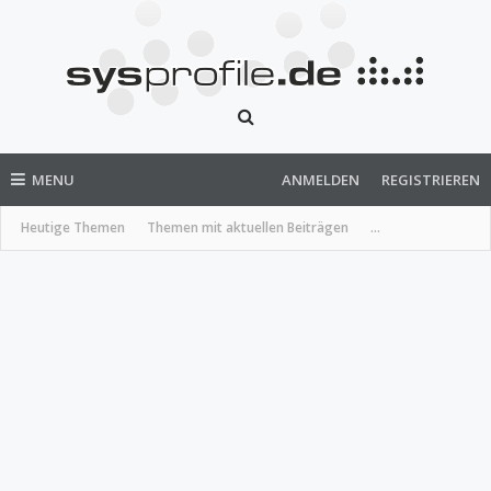
MENU
ANMELDEN
REGISTRIEREN
Heutige Themen
Themen mit aktuellen Beiträgen
...