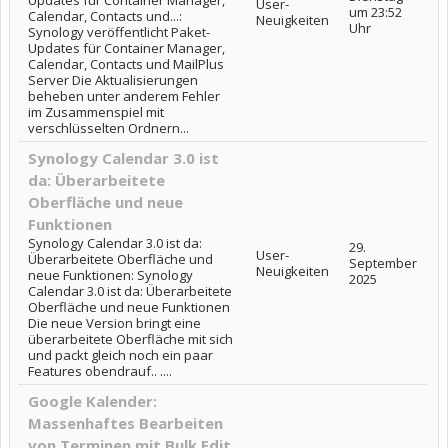
Updates für Container Manager,
User-
um 23:52
Calendar, Contacts und...:
Neuigkeiten
Uhr
Synology veröffentlicht Paket-
Updates für Container Manager,
Calendar, Contacts und MailPlus
Server Die Aktualisierungen
beheben unter anderem Fehler
im Zusammenspiel mit
verschlüsselten Ordnern...
Synology Calendar 3.0 ist
da: Überarbeitete
Oberfläche und neue
Funktionen
Synology Calendar 3.0 ist da:
29.
User-
Überarbeitete Oberfläche und
September
Neuigkeiten
neue Funktionen: Synology
2025
Calendar 3.0 ist da: Überarbeitete
Oberfläche und neue Funktionen
Die neue Version bringt eine
überarbeitete Oberfläche mit sich
und packt gleich noch ein paar
Features obendrauf.. ....
Google Kalender:
Massenhaftes Bearbeiten
von Terminen mit Bulk Edit