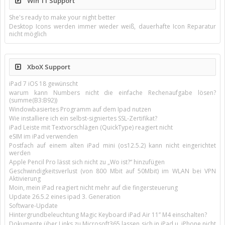
Win 11 Support
She's ready to make your night better
Desktop Icons werden immer wieder weiß, dauerhafte Icon Reparatur
nicht möglich
XboX Support
iPad 7 iOS 18 gewünscht
warum kann Numbers nicht die einfache Rechenaufgabe lösen?
(summe(B3:B92))
Windowbasiertes Programm auf dem Ipad nutzen
Wie installiere ich ein selbst-signiertes SSL-Zertifikat?
iPad Leiste mit Textvorschlägen (QuickType) reagiert nicht
eSIM im iPad verwenden
Postfach auf einem alten iPad mini (os12.5.2) kann nicht eingerichtet
werden
Apple Pencil Pro lässt sich nicht zu „Wo ist?“ hinzufügen
Geschwindigkeitsverlust (von 800 Mbit auf 50Mbit) im WLAN bei VPN
Aktivierung
Moin, mein iPad reagiert nicht mehr auf die fingersteuerung
Update 26.5.2 eines ipad 3. Generation
Software-Update
Hintergrundbeleuchtung Magic Keyboard iPad Air 11’’ M4 einschalten?
Dokumente über Links zu Microsoft365 lassen sich in iPad u. iPhone nicht