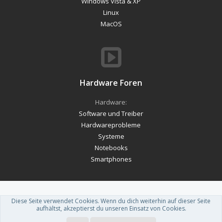
Windows Vista & XP
Linux
MacOS
Hardware Foren
Hardware:
Software und Treiber
Hardwareprobleme
Systeme
Notebooks
Smartphones
Diese Seite verwendet Cookies. Wenn du dich weiterhin auf dieser Seite
Forum software by XenForo™
-
Deutsch von xenDach
aufhältst, akzeptierst du unseren Einsatz von Cookies.
Theme designed by
ThemeHouse
.