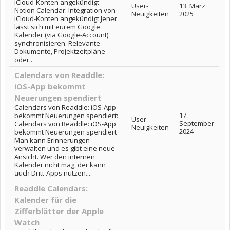
iCloud-Konten angekündigt:
User-
13. März
Notion Calendar: Integration von
Neuigkeiten
2025
iCloud-Konten angekündigt Jener
lässt sich mit eurem Google
Kalender (via Google-Account)
synchronisieren. Relevante
Dokumente, Projektzeitpläne
oder...
Calendars von Readdle:
iOS-App bekommt
Neuerungen spendiert
Calendars von Readdle: iOS-App
17.
bekommt Neuerungen spendiert:
User-
September
Calendars von Readdle: iOS-App
Neuigkeiten
2024
bekommt Neuerungen spendiert
Man kann Erinnerungen
verwalten und es gibt eine neue
Ansicht. Wer den internen
Kalender nicht mag, der kann
auch Dritt-Apps nutzen....
Readdle Calendars:
Kalender für die
Zifferblätter der Apple
Watch