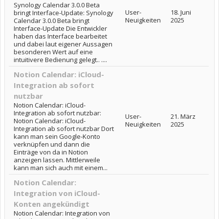
Synology Calendar 3.0.0 Beta
User-
18. Juni
bringt Interface-Update: Synology
Neuigkeiten
2025
Calendar 3.0.0 Beta bringt
Interface-Update Die Entwickler
haben das Interface bearbeitet
und dabei laut eigener Aussagen
besonderen Wert auf eine
intuitivere Bedienung gelegt.. ....
Notion Calendar: iCloud-
Integration ab sofort
nutzbar
Notion Calendar: iCloud-
Integration ab sofort nutzbar:
User-
21. März
Notion Calendar: iCloud-
Neuigkeiten
2025
Integration ab sofort nutzbar Dort
kann man sein Google-Konto
verknüpfen und dann die
Einträge von da in Notion
anzeigen lassen. Mittlerweile
kann man sich auch mit einem...
Notion Calendar:
Integration von iCloud-
Konten angekündigt
Notion Calendar: Integration von