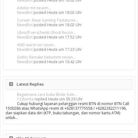
NewsBot
posted
Heute um 18:02 Uhr
Adobe mit neuem...
NewsBot
posted
Heute um 18:02 Uhr
Corsair: Neue Gaming-Tastaturen...
NewsBot
posted
Heute um 18:02 Uhr
Ubisoft verschenkt Ghost Recon:...
NewsBot
posted
Heute um 17:52 Uhr
AMD warnt vor neuer...
NewsBot
posted
Heute um 17:23 Uhr
Gothic Remake bekommt neuen...
NewsBot
posted
Heute um 16:42 Uhr
Latest Replies
Bagaimana cara buka Blokir bale...
123tomla
replied
Heute um 05:29 Uhr
Cukup hubungi layanan pelanggan resmi BTN di nomor BTN Call
1500286 atau WhatsApp resmi di +628137775558 / +6282282211196,
dan siapkan data diri (KTP, buku tabungan, dan nomor kartu ATM)
untuk…