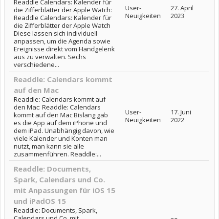
Readdle Calendars: Kalender für
User-
27. April
die Zifferblätter der Apple Watch:
Neuigkeiten
2023
Readdle Calendars: Kalender für
die Zifferblätter der Apple Watch
Diese lassen sich individuell
anpassen, um die Agenda sowie
Ereignisse direkt vom Handgelenk
aus zu verwalten. Sechs
verschiedene...
Readdle: Calendars kommt
auf den Mac
Readdle: Calendars kommt auf
den Mac: Readdle: Calendars
User-
17. Juni
kommt auf den Mac Bislang gab
Neuigkeiten
2022
es die App auf dem iPhone und
dem iPad. Unabhängig davon, wie
viele Kalender und Konten man
nutzt, man kann sie alle
zusammenführen. Readdle:...
Readdle: Documents,
Spark, Calendars und Co.
mit Anpassungen für iOS 15
und iPadOS 15
Readdle: Documents, Spark,
Calendars und Co. mit