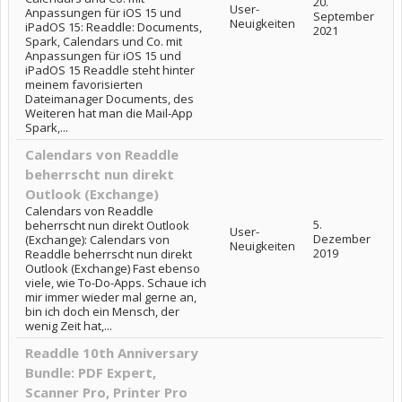
20.
User-
Anpassungen für iOS 15 und
September
Neuigkeiten
iPadOS 15: Readdle: Documents,
2021
Spark, Calendars und Co. mit
Anpassungen für iOS 15 und
iPadOS 15 Readdle steht hinter
meinem favorisierten
Dateimanager Documents, des
Weiteren hat man die Mail-App
Spark,...
Calendars von Readdle
beherrscht nun direkt
Outlook (Exchange)
Calendars von Readdle
5.
beherrscht nun direkt Outlook
User-
Dezember
(Exchange): Calendars von
Neuigkeiten
2019
Readdle beherrscht nun direkt
Outlook (Exchange) Fast ebenso
viele, wie To-Do-Apps. Schaue ich
mir immer wieder mal gerne an,
bin ich doch ein Mensch, der
wenig Zeit hat,...
Readdle 10th Anniversary
Bundle: PDF Expert,
Scanner Pro, Printer Pro