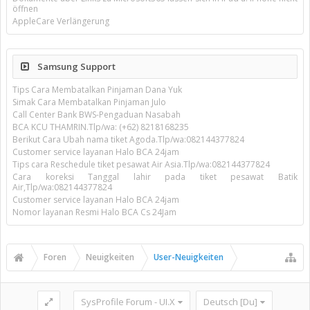
öffnen
AppleCare Verlängerung
Samsung Support
Tips Cara Membatalkan Pinjaman Dana Yuk
Simak Cara Membatalkan Pinjaman Julo
Call Center Bank BWS-Pengaduan Nasabah
BCA KCU THAMRIN.Tlp/wa: (+62) 8218168235
Berikut Cara Ubah nama tiket Agoda.Tlp/wa:082144377824
Customer service layanan Halo BCA 24jam
Tips cara Reschedule tiket pesawat Air Asia.Tlp/wa:082144377824
Cara koreksi Tanggal lahir pada tiket pesawat Batik
Air,Tlp/wa:082144377824
Customer service layanan Halo BCA 24jam
Nomor layanan Resmi Halo BCA Cs 24Jam
Foren
Neuigkeiten
User-Neuigkeiten
SysProfile Forum - UI.X
Deutsch [Du]