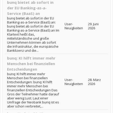
bunq bietet ab sofort in
der EU Banking-as-a-
Service (BaaS) an
bunq bietet ab sofort in der EU
Banking-as-a-Service (BaaS) an:
User-
29. Juni
bunq bietet ab sofort in der EU
Neuigkeiten
2026
Banking-as-a-Service (BaaS) an Im
Klartext heißt das,
mittelständische und große
Unternehmen können ab sofort
die Infrastruktur, die europäische
Banklizenz und die...
bunq: KI hilft immer mehr
Menschen bei finanziellen
Entscheidungen
bunq: KI hilft immer mehr
Menschen bei finanziellen
User-
28. März
Entscheidungen: bunq: KI hilft
Neuigkeiten
2026
immer mehr Menschen bei
finanziellen Entscheidungen Das
Gros der Teilnehmer hatte darauf
aber wenig Lust. Laut einer
Umfrage der Neobank bunq ist es
aber schon verbreitet,...