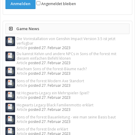
Angemeldet bleiben
Game News
Die Vorinstallation von Genshin Impact Version 3.5 ist jetzt
verfügbar
Article
posted
27. Februar 2023
Du kannst Kelvin und andere NPCs in Sons of the forest mit
diesem einfachen Befehl klonen
Article
posted
27. Februar 2023
Wachsen Sons of the forest-Bäume nach?
Article
posted
27. Februar 2023
Sons of the forest Modern Axe Standort
Article
posted
27. Februar 2023
Ist Hogwarts-Legacy ein Mehrspieler-Spiel?
Article
posted
27. Februar 2023
Hogwarts Legacy Black Familienmotto erklärt
Article
posted
27. Februar 2023
Sons of the forest Bauanleitung - wie man seine Basis baut
Article
posted
27. Februar 2023
Sons of the forest Ende erklärt
Article
posted
27. Februar 2023