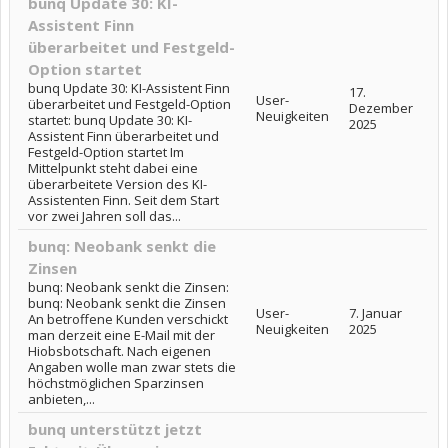
bunq Update 30: KI-
Assistent Finn
überarbeitet und Festgeld-
Option startet
bunq Update 30: KI-Assistent Finn
17.
User-
überarbeitet und Festgeld-Option
Dezember
Neuigkeiten
startet: bunq Update 30: KI-
2025
Assistent Finn überarbeitet und
Festgeld-Option startet Im
Mittelpunkt steht dabei eine
überarbeitete Version des KI-
Assistenten Finn. Seit dem Start
vor zwei Jahren soll das...
bunq: Neobank senkt die
Zinsen
bunq: Neobank senkt die Zinsen:
bunq: Neobank senkt die Zinsen
User-
7. Januar
An betroffene Kunden verschickt
Neuigkeiten
2025
man derzeit eine E-Mail mit der
Hiobsbotschaft. Nach eigenen
Angaben wolle man zwar stets die
höchstmöglichen Sparzinsen
anbieten,...
bunq unterstützt jetzt