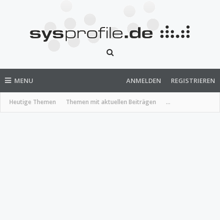
MENU
ANMELDEN
REGISTRIEREN
Heutige Themen
Themen mit aktuellen Beiträgen
...