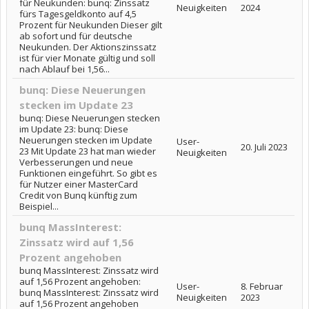
für Neukunden: bunq: Zinssatz
Neuigkeiten
2024
fürs Tagesgeldkonto auf 4,5
Prozent für Neukunden Dieser gilt
ab sofort und für deutsche
Neukunden. Der Aktionszinssatz
ist für vier Monate gültig und soll
nach Ablauf bei 1,56...
bunq: Diese Neuerungen
stecken im Update 23
bunq: Diese Neuerungen stecken
im Update 23: bunq: Diese
Neuerungen stecken im Update
User-
20. Juli 2023
23 Mit Update 23 hat man wieder
Neuigkeiten
Verbesserungen und neue
Funktionen eingeführt. So gibt es
für Nutzer einer MasterCard
Credit von Bunq künftig zum
Beispiel...
bunq MassInterest:
Zinssatz wird auf 1,56
Prozent angehoben
bunq MassInterest: Zinssatz wird
auf 1,56 Prozent angehoben:
User-
8. Februar
bunq MassInterest: Zinssatz wird
Neuigkeiten
2023
auf 1,56 Prozent angehoben