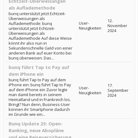
Echtzeit-Überweisungen
als Auflademethode
bunq unterstützt jetzt Echtzeit-
Überweisungen als
12.
User-
Auflademethode: bunq
November
Neuigkeiten
unterstützt jetzt Echtzeit-
2024
Überweisungen als
Auflademethode Auf diese Weise
könnt ihr also nun in
Sekundenschnelle Geld von einer
anderen Bank auf euer Konto bei
bunq überweisen. Das...
bunq führt Tap to Pay auf
dem iPhone ein
bunq führt Tap to Pay auf dem
iPhone ein: bunq führt Tap to Pay
17.
User-
auf dem iPhone ein Zuvor legte
September
Neuigkeiten
man damit bereits in seinem
2024
Heimatland und in Frankreich los.
Bringt? Nun denn, Business-User
können ihr Smartphone dadurch
im Grunde wie ein...
Bunq Update 25: Open-
Banking, neue Abopläne
und eine Reiseversicherung