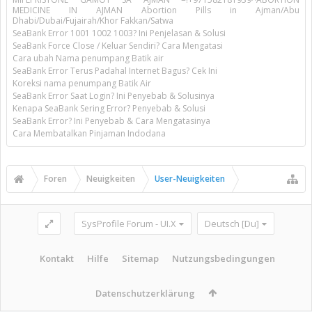
MEDICINE IN AJMAN Abortion Pills in Ajman/Abu
Dhabi/Dubai/Fujairah/Khor Fakkan/Satwa
SeaBank Error 1001 1002 1003? Ini Penjelasan & Solusi
SeaBank Force Close / Keluar Sendiri? Cara Mengatasi
Cara ubah Nama penumpang Batik air
SeaBank Error Terus Padahal Internet Bagus? Cek Ini
Koreksi nama penumpang Batik Air
SeaBank Error Saat Login? Ini Penyebab & Solusinya
Kenapa SeaBank Sering Error? Penyebab & Solusi
SeaBank Error? Ini Penyebab & Cara Mengatasinya
Cara Membatalkan Pinjaman Indodana
Foren
Neuigkeiten
User-Neuigkeiten
SysProfile Forum - UI.X
Deutsch [Du]
Kontakt
Hilfe
Sitemap
Nutzungsbedingungen
Datenschutzerklärung