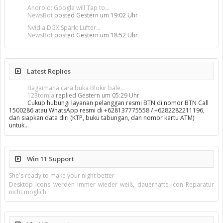
Android: Google will Tap to...
NewsBot
posted
Gestern um 19:02 Uhr
Nvidia DGX Spark: Lüfter...
NewsBot
posted
Gestern um 18:52 Uhr
Latest Replies
Bagaimana cara buka Blokir bale...
123tomla
replied
Gestern um 05:29 Uhr
Cukup hubungi layanan pelanggan resmi BTN di nomor BTN Call
1500286 atau WhatsApp resmi di +628137775558 / +6282282211196,
dan siapkan data diri (KTP, buku tabungan, dan nomor kartu ATM)
untuk…
Win 11 Support
She's ready to make your night better
Desktop Icons werden immer wieder weiß, dauerhafte Icon Reparatur
nicht möglich