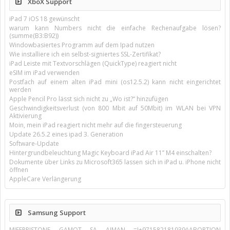
XboX Support
iPad 7 iOS 18 gewünscht
warum kann Numbers nicht die einfache Rechenaufgabe lösen?
(summe(B3:B92))
Windowbasiertes Programm auf dem Ipad nutzen
Wie installiere ich ein selbst-signiertes SSL-Zertifikat?
iPad Leiste mit Textvorschlägen (QuickType) reagiert nicht
eSIM im iPad verwenden
Postfach auf einem alten iPad mini (os12.5.2) kann nicht eingerichtet
werden
Apple Pencil Pro lässt sich nicht zu „Wo ist?“ hinzufügen
Geschwindigkeitsverlust (von 800 Mbit auf 50Mbit) im WLAN bei VPN
Aktivierung
Moin, mein iPad reagiert nicht mehr auf die fingersteuerung
Update 26.5.2 eines ipad 3. Generation
Software-Update
Hintergrundbeleuchtung Magic Keyboard iPad Air 11’’ M4 einschalten?
Dokumente über Links zu Microsoft365 lassen sich in iPad u. iPhone nicht
öffnen
AppleCare Verlängerung
Samsung Support
MIFEPRISTONE GAMOT SA AJMAN =!+971582181939^ABORTION