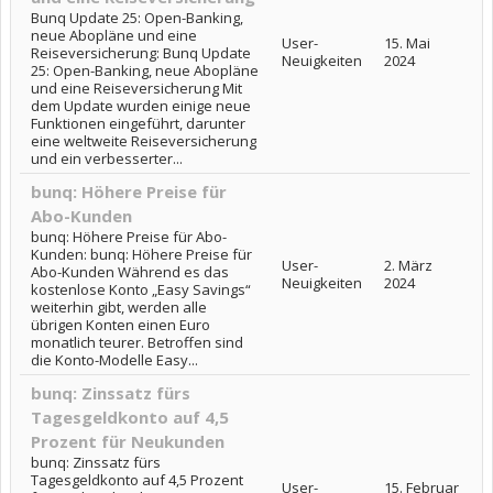
Bunq Update 25: Open-Banking,
neue Abopläne und eine
User-
15. Mai
Reiseversicherung: Bunq Update
Neuigkeiten
2024
25: Open-Banking, neue Abopläne
und eine Reiseversicherung Mit
dem Update wurden einige neue
Funktionen eingeführt, darunter
eine weltweite Reiseversicherung
und ein verbesserter...
bunq: Höhere Preise für
Abo-Kunden
bunq: Höhere Preise für Abo-
Kunden: bunq: Höhere Preise für
User-
2. März
Abo-Kunden Während es das
Neuigkeiten
2024
kostenlose Konto „Easy Savings“
weiterhin gibt, werden alle
übrigen Konten einen Euro
monatlich teurer. Betroffen sind
die Konto-Modelle Easy...
bunq: Zinssatz fürs
Tagesgeldkonto auf 4,5
Prozent für Neukunden
bunq: Zinssatz fürs
Tagesgeldkonto auf 4,5 Prozent
User-
15. Februar