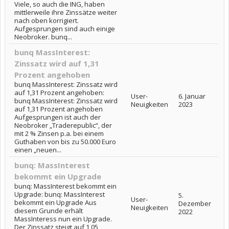
Viele, so auch die ING, haben
mittlerweile ihre Zinssätze weiter
nach oben korrigiert.
Aufgesprungen sind auch einige
Neobroker. bunq...
bunq MassInterest:
Zinssatz wird auf 1,31
Prozent angehoben
bunq MassInterest: Zinssatz wird
auf 1,31 Prozent angehoben:
User-
6. Januar
bunq MassInterest: Zinssatz wird
Neuigkeiten
2023
auf 1,31 Prozent angehoben
Aufgesprungen ist auch der
Neobroker „Traderepublic“, der
mit 2 % Zinsen p.a. bei einem
Guthaben von bis zu 50.000 Euro
einen „neuen...
bunq: MassInterest
bekommt ein Upgrade
bunq: MassInterest bekommt ein
Upgrade: bunq: MassInterest
5.
User-
bekommt ein Upgrade Aus
Dezember
Neuigkeiten
diesem Grunde erhält
2022
MassInteress nun ein Upgrade.
Der Zinssatz steigt auf 1,05