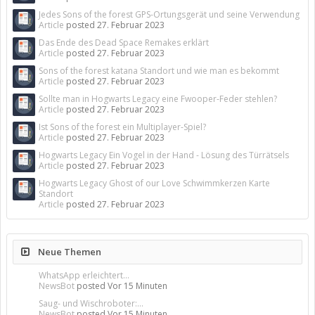
Jedes Sons of the forest GPS-Ortungsgerät und seine Verwendung
Article
posted
27. Februar 2023
Das Ende des Dead Space Remakes erklärt
Article
posted
27. Februar 2023
Sons of the forest katana Standort und wie man es bekommt
Article
posted
27. Februar 2023
Sollte man in Hogwarts Legacy eine Fwooper-Feder stehlen?
Article
posted
27. Februar 2023
Ist Sons of the forest ein Multiplayer-Spiel?
Article
posted
27. Februar 2023
Hogwarts Legacy Ein Vogel in der Hand - Lösung des Türrätsels
Article
posted
27. Februar 2023
Hogwarts Legacy Ghost of our Love Schwimmkerzen Karte
Standort
Article
posted
27. Februar 2023
Neue Themen
WhatsApp erleichtert...
NewsBot
posted
Vor 15 Minuten
Saug- und Wischroboter:...
NewsBot
posted
Vor 15 Minuten