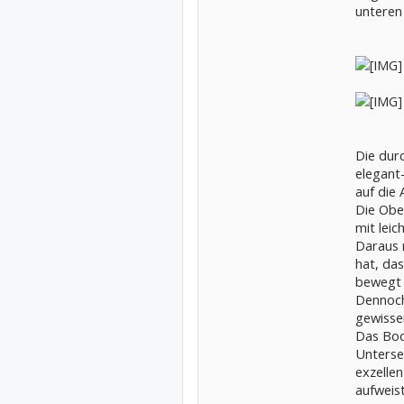
unteren
Die dur
elegant-
auf die
Die Ober
mit lei
Daraus 
hat, da
bewegt 
Dennoch
gewisse
Das Boos
Unterse
exzellen
aufweis