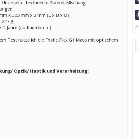
l Unterseite: texturierte Gummi-Mischung
ungen:
 mm x 305 mm x 3 mm (L x B x D)
: 227 g
Ar
e: 2 Jahre (ab Kaufdatum)
em Test nutze ich die Fnatic Flick G1 Maus mit optischem
kung/ Optik/ Haptik und Verarbeitung: