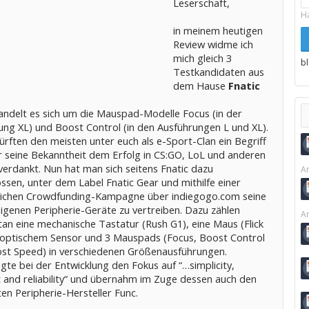
Leserschaft,
H
in meinem heutigen
Review widme ich
mich gleich 3
b
Testkandidaten aus
dem Hause
Fnatic
andelt es sich um die Mauspad-Modelle Focus (in der
ung XL) und Boost Control (in den Ausführungen L und XL).
ürften den meisten unter euch als e-Sport-Clan ein Begriff
er seine Bekanntheit dem Erfolg in CS:GO, LoL und anderen
verdankt. Nun hat man sich seitens Fnatic dazu
Ar
ssen, unter dem Label Fnatic Gear und mithilfe einer
eichen Crowdfunding-Kampagne über indiegogo.com seine
eigenen Peripherie-Geräte zu vertreiben. Dazu zählen
Ar
n eine mechanische Tastatur (Rush G1), eine Maus (Flick
 optischem Sensor und 3 Mauspads (Focus, Boost Control
st Speed) in verschiedenen Größenausführungen.
egte bei der Entwicklung den Fokus auf “…simplicity,
 and reliability“ und übernahm im Zuge dessen auch den
en Peripherie-Hersteller Func.