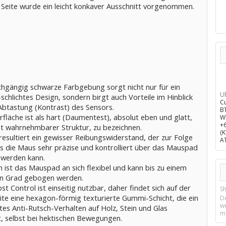
 Seite wurde ein leicht konkaver Ausschnitt vorgenommen.
chgängig schwarze Farbgebung sorgt nicht nur für ein
U
schlichtes Design, sondern birgt auch Vorteile im Hinblick
C
 Abtastung (Kontrast) des Sensors.
B
fläche ist als hart (Daumentest), absolut eben und glatt,
W
+
cht wahrnehmbarer Struktur, zu bezeichnen.
(
resultiert ein gewisser Reibungswiderstand, der zur Folge
A
ss die Maus sehr präzise und kontrolliert über das Mauspad
werden kann.
 ist das Mauspad an sich flexibel und kann bis zu einem
n Grad gebogen werden.
t Control ist einseitig nutzbar, daher findet sich auf der
Sh
ite eine hexagon-förmig texturierte Gummi-Schicht, die ein
D
w
tes Anti-Rutsch-Verhalten auf Holz, Stein und Glas
m
t, selbst bei hektischen Bewegungen.