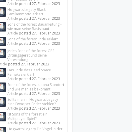
Article
posted
27. Februar 2023
Hogwarts Legacy Black
Familienmotto erklärt
Article
posted
27. Februar 2023
Sons of the forest Bauanleitung -
wie man seine Basis baut
Article
posted
27. Februar 2023
Sons of the forest Ende erklärt
Article
posted
27. Februar 2023
Jedes Sons of the forest GPS-
Ortungsgerät und seine
Verwendung
ticle
posted
27. Februar 2023
Das Ende des Dead Space
Remakes erklärt
Article
posted
27. Februar 2023
Sons of the forest katana Standort
und wie man es bekommt
Article
posted
27. Februar 2023
Sollte man in Hogwarts Legacy
eine Fwooper-Feder stehlen?
Article
posted
27. Februar 2023
Ist Sons of the forest ein
Multiplayer-Spiel?
Article
posted
27. Februar 2023
Hogwarts Legacy Ein Vogel in der