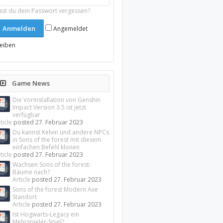
ast du dein Passwort vergessen?
Angemeldet
leiben
Game News
Die Vorinstallation von Genshin
Impact Version 3.5 ist jetzt
verfügbar
ticle
posted
27. Februar 2023
Du kannst Kelvin und andere NPCs
in Sons of the forest mit diesem
einfachen Befehl klonen
ticle
posted
27. Februar 2023
Wachsen Sons of the forest-
Bäume nach?
Article
posted
27. Februar 2023
Sons of the forest Modern Axe
Standort
Article
posted
27. Februar 2023
Ist Hogwarts-Legacy ein
Mehrspieler-Spiel?