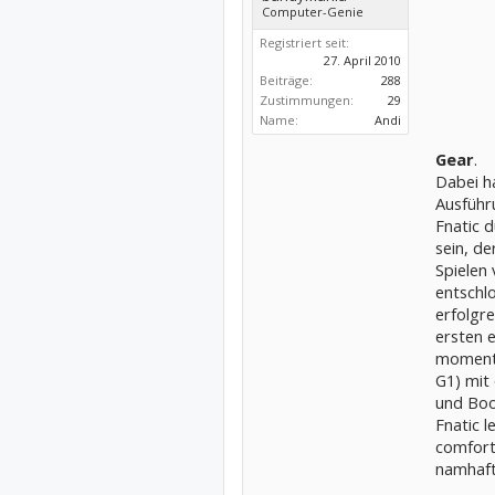
Computer-Genie
Registriert seit:
27. April 2010
Beiträge:
288
Zustimmungen:
29
Name:
Andi
Gear
.
Dabei h
Ausführ
Fnatic d
sein, d
Spielen 
entschlo
erfolgr
ersten 
momenta
G1) mit
und Boo
Fnatic l
comfort
namhaft