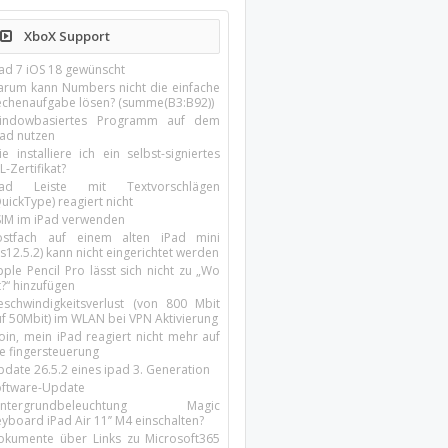
XboX Support
Pad 7 iOS 18 gewünscht
arum kann Numbers nicht die einfache
echenaufgabe lösen? (summe(B3:B92))
indowbasiertes Programm auf dem
pad nutzen
e installiere ich ein selbst-signiertes
L-Zertifikat?
Pad Leiste mit Textvorschlägen
uickType) reagiert nicht
SIM im iPad verwenden
ostfach auf einem alten iPad mini
s12.5.2) kann nicht eingerichtet werden
ple Pencil Pro lässt sich nicht zu „Wo
t?“ hinzufügen
eschwindigkeitsverlust (von 800 Mbit
uf 50Mbit) im WLAN bei VPN Aktivierung
oin, mein iPad reagiert nicht mehr auf
ie fingersteuerung
pdate 26.5.2 eines ipad 3. Generation
oftware-Update
intergrundbeleuchtung Magic
yboard iPad Air 11’’ M4 einschalten?
okumente über Links zu Microsoft365