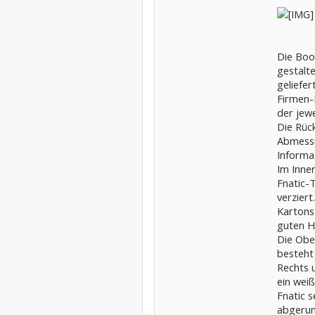
Die Boo
gestalt
geliefer
Firmen-
der jew
Die Rück
Abmessu
Informa
Im Inne
Fnatic-
verziert
Kartons
guten Ha
Die Obe
besteht
Rechts 
ein wei
Fnatic 
abgerun