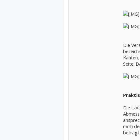
Die Vera
bezeichn
Kanten,
Seite. D
Praktis
Die L-V
Abmessu
ansprec
mm) den
beträgt 