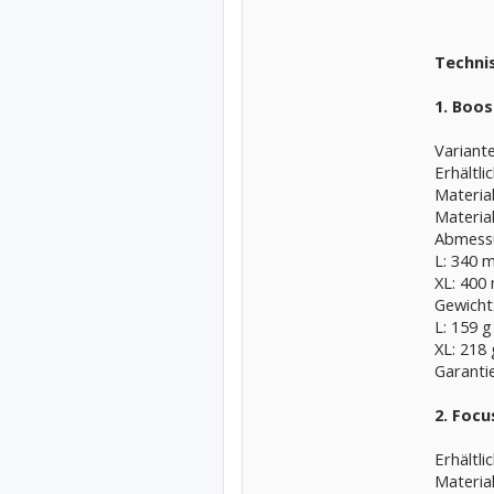
Technis
1. Boos
Variante
Erhältl
Materia
Materia
Abmess
L: 340 
XL: 400
Gewicht
L: 159 g
XL: 218 
Garanti
2. Focu
Erhältl
Material