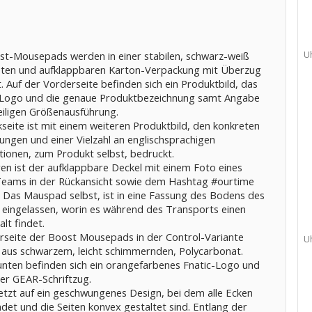
st-Mousepads werden in einer stabilen, schwarz-weiß
U
eten und aufklappbaren Karton-Verpackung mit Überzug
t. Auf der Vorderseite befinden sich ein Produktbild, das
Logo und die genaue Produktbezeichnung samt Angabe
eiligen Größenausführung.
seite ist mit einem weiteren Produktbild, den konkreten
ngen und einer Vielzahl an englischsprachigen
tionen, zum Produkt selbst, bedruckt.
ren ist der aufklappbare Deckel mit einem Foto eines
Teams in der Rückansicht sowie dem Hashtag #ourtime
. Das Mauspad selbst, ist in eine Fassung des Bodens des
 eingelassen, worin es während des Transports einen
lt findet.
rseite der Boost Mousepads in der Control-Variante
U
 aus schwarzem, leicht schimmernden, Polycarbonat.
unten befinden sich ein orangefarbenes Fnatic-Logo und
ßer GEAR-Schriftzug.
setzt auf ein geschwungenes Design, bei dem alle Ecken
det und die Seiten konvex gestaltet sind. Entlang der