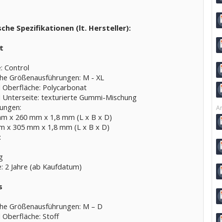
che Spezifikationen (lt. Hersteller):
t
: Control
iche Größenausführungen: M - XL
l Oberfläche: Polycarbonat
l Unterseite: texturierte Gummi-Mischung
ungen:
Ar
mm x 260 mm x 1,8 mm (L x B x D)
 m x 305 mm x 1,8 mm (L x B x D)
:
g
e: 2 Jahre (ab Kaufdatum)
s
iche Größenausführungen: M – D
 Oberfläche: Stoff