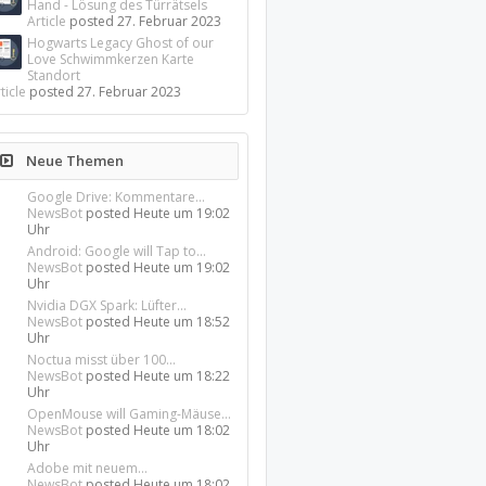
Hand - Lösung des Türrätsels
Article
posted
27. Februar 2023
Hogwarts Legacy Ghost of our
Love Schwimmkerzen Karte
Standort
ticle
posted
27. Februar 2023
Neue Themen
Google Drive: Kommentare...
NewsBot
posted
Heute um 19:02
Uhr
Android: Google will Tap to...
NewsBot
posted
Heute um 19:02
Uhr
Nvidia DGX Spark: Lüfter...
NewsBot
posted
Heute um 18:52
Uhr
Noctua misst über 100...
NewsBot
posted
Heute um 18:22
Uhr
OpenMouse will Gaming-Mäuse...
NewsBot
posted
Heute um 18:02
Uhr
Adobe mit neuem...
NewsBot
posted
Heute um 18:02