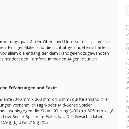
i
w
R
W
I
rbeitungsqualität der Ober- und Unterseite ist als gut zu
Wi
en. Einziger Makel sind die nicht abgerundeten scharfen
SS
 vor allem die entlang der dem Handgelenk zugewandten
i
(Q
as mindert den Komfort, in meinen Augen, deutlich.
e
P
(o
Ap
is
che Erfahrungen und Fazit:
G
a
M
ariante (340 mm x 260 mm x 1,8 mm) dürfte anhand ihrer
d
ngen vornehmlich High-oder Mid-Sense Spieler
U
hen, wohingegen die XL-Ausführung (400 m x 305 mm x 1,8
S
 Low-Sense-Spieler im Fokus hat. Das Gewicht dabei
H
Ke
159 g (L) bzw. 218 g (XL).
D