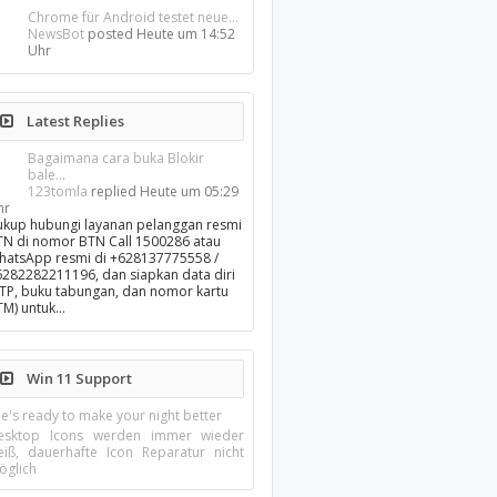
Chrome für Android testet neue...
NewsBot
posted
Heute um 14:52
Uhr
Latest Replies
Bagaimana cara buka Blokir
bale...
123tomla
replied
Heute um 05:29
hr
ukup hubungi layanan pelanggan resmi
TN di nomor BTN Call 1500286 atau
hatsApp resmi di +628137775558 /
6282282211196, dan siapkan data diri
KTP, buku tabungan, dan nomor kartu
TM) untuk…
Win 11 Support
e's ready to make your night better
esktop Icons werden immer wieder
eiß, dauerhafte Icon Reparatur nicht
öglich