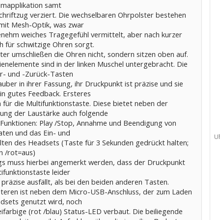
umapplikation samt
chriftzug verziert. Die wechselbaren Ohrpolster bestehen
mit Mesh-Optik, was zwar
enehm weiches Tragegefühl vermittelt, aber nach kurzer
h für schwitzige Ohren sorgt.
ter umschließen die Ohren nicht, sondern sitzen oben auf.
ienelemente sind in der linken Muschel untergebracht. Die
or- und -Zurück-Tasten
auber in ihrer Fassung, ihr Druckpunkt ist präzise und sie
in gutes Feedback. Ersteres
h für die Multifunktionstaste. Diese bietet neben der
rung der Laustärke auch folgende
 Funktionen: Play /Stop, Annahme und Beendigung von
aten und das Ein- und
U
lten des Headsets (Taste für 3 Sekunden gedrückt halten;
n /rot=aus)
ngs muss hierbei angemerkt werden, dass der Druckpunkt
ifunktionstaste leider
präzise ausfällt, als bei den beiden anderen Tasten.
teren ist neben dem Micro-USB-Anschluss, der zum Laden
dsets genutzt wird, noch
ifarbige (rot /blau) Status-LED verbaut. Die beiliegende