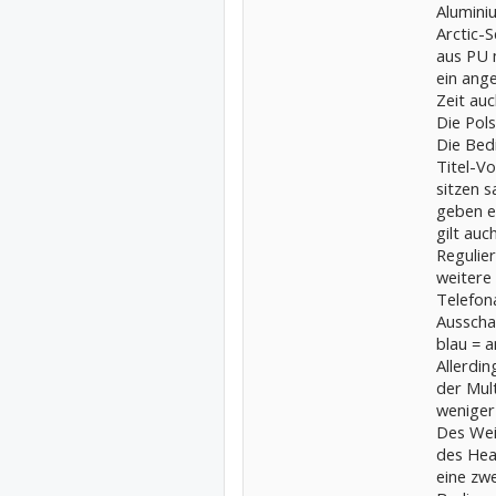
Alumini
Arctic-S
aus PU 
ein ang
Zeit auc
Die Pols
Die Bed
Titel-V
sitzen s
geben e
gilt auc
Regulie
weitere
Telefon
Ausscha
blau = a
Allerdi
der Mult
weniger 
Des Wei
des Hea
eine zwe