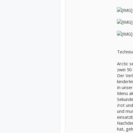
Technis
Arctic 
zwei 50
Der Ver
kinderle
In unser
Menü ak
Sekunde
/rot un
und mus
einsatzb
Nachdem
hat, ge