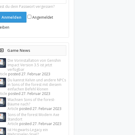
ast du dein Passwort vergessen?
Angemeldet
leiben
Game News
Die Vorinstallation von Genshin
Impact Version 3.5 ist jetzt
verfügbar
ticle
posted
27. Februar 2023
Du kannst Kelvin und andere NPCs
in Sons of the forest mit diesem
einfachen Befehl klonen
ticle
posted
27. Februar 2023
Wachsen Sons of the forest-
Bäume nach?
Article
posted
27. Februar 2023
Sons of the forest Modern Axe
Standort
Article
posted
27. Februar 2023
Ist Hogwarts-Legacy ein
Mehrspieler-Spiel?