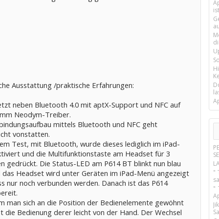
Ap
is
G
a
M
d
U
S
H
Ke
che Ausstattung /praktische Erfahrungen:
D
la
A
setzt neben Bluetooth 4.0 mit aptX-Support und NFC auf
 mm Neodym-Treiber.
bindungsaufbau mittels Bluetooth und NFC geht
icht vonstatten.
em Test, mit Bluetooth, wurde dieses lediglich im iPad-
P
tiviert und die Multifunktionstaste am Headset für 3
S
n gedrückt. Die Status-LED am P614 BT blinkt nun blau
L
d das Headset wird unter Geräten im iPad-Menü angezeigt
" 
s
s nur noch verbunden werden. Danach ist das P614
"
ereit.
A
 man sich an die Position der Bedienelemente gewöhnt
J
ht die Bedienung derer leicht von der Hand. Der Wechsel
Sa