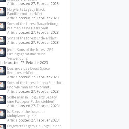
Article
posted
27. Februar 2023
Hogwarts Legacy Black
Familienmotto erklärt
Article
posted
27. Februar 2023
Sons of the forest Bauanleitung -
wie man seine Basis baut
Article
posted
27. Februar 2023
Sons of the forest Ende erklärt
Article
posted
27. Februar 2023
Jedes Sons of the forest GPS-
Ortungsgerät und seine
Verwendung
ticle
posted
27. Februar 2023
Das Ende des Dead Space
Remakes erklärt
Article
posted
27. Februar 2023
Sons of the forest katana Standort
und wie man es bekommt
Article
posted
27. Februar 2023
Sollte man in Hogwarts Legacy
eine Fwooper-Feder stehlen?
Article
posted
27. Februar 2023
Ist Sons of the forest ein
Multiplayer-Spiel?
Article
posted
27. Februar 2023
Hogwarts Legacy Ein Vogel in der