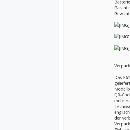
Batteri
Garantie
Gewicht
Verpack
Das P61
geliefer
Modellb
QR-Code,
mehrere
Technis
englisc
der ver
Verpack
Zieht m