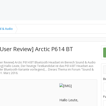
d & Audio
ser Review] Arctic P614 BT
ser Review] Arctic P614 BT Bluetooth Headset im Bereich
Sound & Audio
mg] Hallo Leute, Der heutige Testkandidat ist das P614 BT Headset aus
der Bluetooth-Variante vorliegend,... Dieses Thema im Forum "
Sound &
31. März 2016
.
B
P
Hallo Leute,