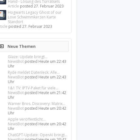
Hand - Lösung des Türrätsels
Article
posted
27. Februar 2023
Hogwarts Legacy Ghost of our
Love Schwimmkerzen Karte
Standort
ticle
posted
27. Februar 2023
Neue Themen
Glaze: Update bringt...
NewsBot
posted
Heute um 22:43
Uhr
Ryde meldet Datenleck: Alle...
NewsBot
posted
Heute um 22:43
Uhr
1&1 TV: IPTV-Paket für viele...
NewsBot
posted
Heute um 21:42
Uhr
Warner Bros. Discovery: Matrix...
NewsBot
posted
Heute um 20:42
Uhr
Apple veröffentlicht...
NewsBot
posted
Heute um 20:42
Uhr
ChatGPT-Update: OpenAI bringt...
NewsBot
posted
Heute um 20:42