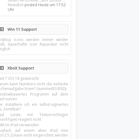
Steam verschenkt „sehr positiv“...
NewsBot
posted
Heute um 17:52
Uhr
Win 11 Support
esktop Icons werden immer wieder
eiß, dauerhafte Icon Reparatur nicht
öglich
XboX Support
Pad 7 iOS 18 gewünscht
arum kann Numbers nicht die einfache
echenaufgabe lösen? (summe(B3:B92))
indowbasiertes Programm auf dem
pad nutzen
e installiere ich ein selbst-signiertes
L-Zertifikat?
Pad Leiste mit Textvorschlägen
uickType) reagiert nicht
SIM im iPad verwenden
ostfach auf einem alten iPad mini
s12.5.2) kann nicht eingerichtet werden