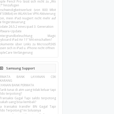
ple Pencil Pro lässt sich nicht zu „Wo
t?“ hinzufügen
eschwindigkeitsverlust (von 800 Mbit
uf 50Mbit) im WLAN bei VPN Aktivierung
oin, mein iPad reagiert nicht mehr auf
ie fingersteuerung
pdate 26.5.2 eines ipad 3. Generation
oftware-Update
intergrundbeleuchtung Magic
yboard iPad Air 11’’ M4 einschalten?
okumente über Links zu Microsoft365
ssen sich in iPad u. iPhone nicht öffnen
ppleCare Verlängerung
Samsung Support
ERMATA BANK LAYANAN CEK
EKARANG
AYANAN BANK PERMATA
Tarik tunai di atm uang tidak keluar tapi
aldo terpotong?
 Transaksi Gagal Tapi saldo terpotong
pakah uang bisa kembali?
ika transaksi transfer BN Gagal Tapi
ldo Terpotong? Ini Solusinya