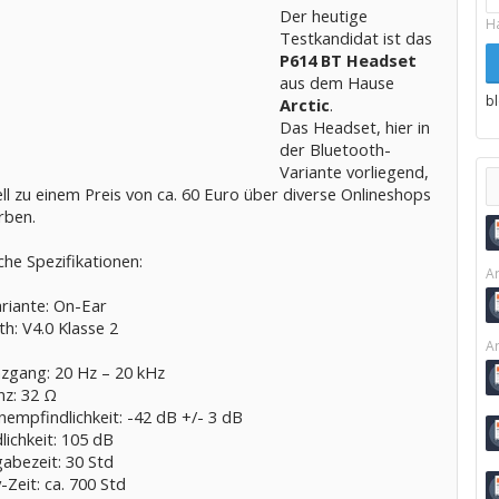
Der heutige
H
Testkandidat ist das
P614 BT Headset
aus dem Hause
b
Arctic
.
Das Headset, hier in
der Bluetooth-
Variante vorliegend,
ell zu einem Preis von ca. 60 Euro über diverse Onlineshops
rben.
he Spezifikationen:
Ar
riante: On-Ear
h: V4.0 Klasse 2
Ar
zgang: 20 Hz – 20 kHz
z: 32 Ω
empfindlichkeit: -42 dB +/- 3 dB
ichkeit: 105 dB
abezeit: 30 Std
Zeit: ca. 700 Std