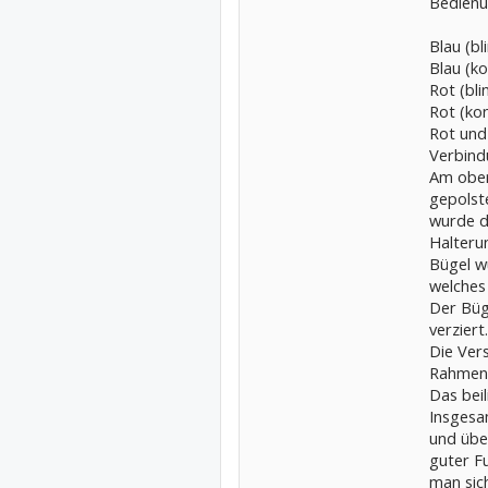
Bedienu
Blau (bl
Blau (ko
Rot (bli
Rot (kon
Rot und 
Verbind
Am ober
gepolst
wurde d
Halteru
Bügel wu
welches 
Der Büg
verziert.
Die Vers
Rahmen, 
Das beil
Insgesa
und übe
guter Fu
man sic