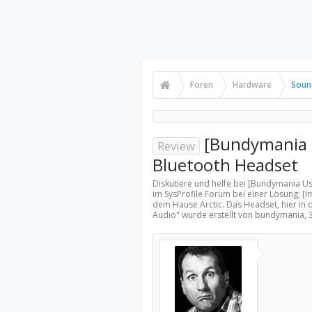
Foren
Hardware
Soun
[Bundymania U
Review
Bluetooth Headset
Diskutiere und helfe bei [Bundymania U
im SysProfile Forum bei einer Lösung; [i
dem Hause Arctic. Das Headset, hier in 
Audio
" wurde erstellt von bundymania,