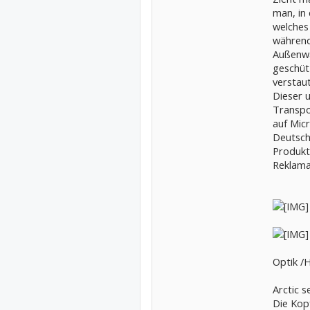
man, in
welches
während
Außenw
geschütz
verstaut
Dieser 
Transpo
auf Mic
Deutsch
Produkt
Reklama
Optik /
Arctic s
Die Kop