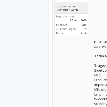
bundymania
Computer-Genie
Registriert seit:
27. April 2010
Beiträge:
288
Zustimmungen:
29
Name:
Andi
ist aktu
zu erwe
Technisc
Trageva
Bluetoot
NFC
Frequen
Impedan
Mikrofon
Empfindl
Wiederg
Standby-