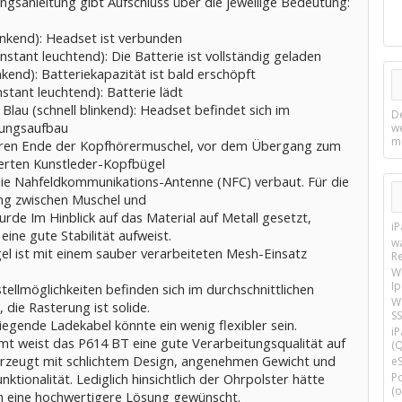
ngsanleitung gibt Aufschluss über die jeweilige Bedeutung:
inkend): Headset ist verbunden
nstant leuchtend): Die Batterie ist vollständig geladen
nkend): Batteriekapazität ist bald erschöpft
stant leuchtend): Batterie lädt
Blau (schnell blinkend): Headset befindet sich im
D
ungsaufbau
w
m
en Ende der Kopfhörermuschel, vor dem Übergang zum
erten Kunstleder-Kopfbügel
ie Nahfeldkommunikations-Antenne (NFC) verbaut. Für die
ng zwischen Muschel und
rde Im Hinblick auf das Material auf Metall gesetzt,
i
eine gute Stabilität aufweist.
w
el ist mit einem sauber verarbeiteten Mesh-Einsatz
R
W
I
tellmöglichkeiten befinden sich im durchschnittlichen
Wi
die Rasterung ist solide.
SS
iegende Ladekabel könnte ein wenig flexibler sein.
i
mt weist das P614 BT eine gute Verarbeitungsqualität auf
(Q
rzeugt mit schlichtem Design, angenehmen Gewicht und
e
nktionalität. Lediglich hinsichtlich der Ohrpolster hätte
P
(o
h eine hochwertigere Lösung gewünscht.