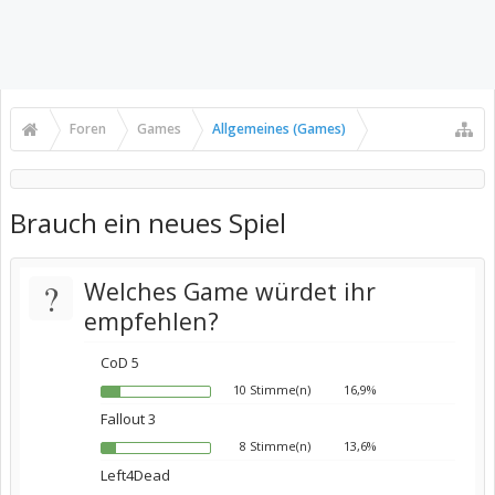
Foren
Games
Allgemeines (Games)
Brauch ein neues Spiel
?
Welches Game würdet ihr
empfehlen?
CoD 5
10 Stimme(n)
16,9%
Fallout 3
8 Stimme(n)
13,6%
Left4Dead