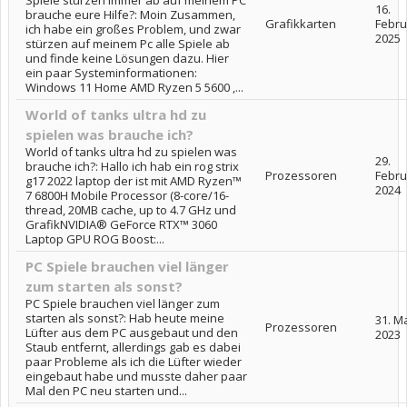
16.
brauche eure Hilfe?: Moin Zusammen,
Grafikkarten
Febru
ich habe ein großes Problem, und zwar
2025
stürzen auf meinem Pc alle Spiele ab
und finde keine Lösungen dazu. Hier
ein paar Systeminformationen:
Windows 11 Home AMD Ryzen 5 5600 ,...
World of tanks ultra hd zu
spielen was brauche ich?
World of tanks ultra hd zu spielen was
29.
brauche ich?: Hallo ich hab ein rog strix
Prozessoren
Febru
g17 2022 laptop der ist mit AMD Ryzen™
2024
7 6800H Mobile Processor (8-core/16-
thread, 20MB cache, up to 4.7 GHz und
GrafikNVIDIA® GeForce RTX™ 3060
Laptop GPU ROG Boost:...
PC Spiele brauchen viel länger
zum starten als sonst?
PC Spiele brauchen viel länger zum
starten als sonst?: Hab heute meine
31. M
Prozessoren
Lüfter aus dem PC ausgebaut und den
2023
Staub entfernt, allerdings gab es dabei
paar Probleme als ich die Lüfter wieder
eingebaut habe und musste daher paar
Mal den PC neu starten und...