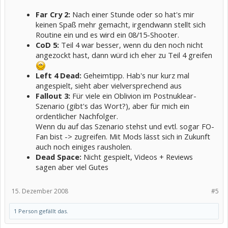
Far Cry 2:
Nach einer Stunde oder so hat's mir
keinen Spaß mehr gemacht, irgendwann stellt sich
Routine ein und es wird ein 08/15-Shooter.
CoD 5:
Teil 4 war besser, wenn du den noch nicht
angezockt hast, dann würd ich eher zu Teil 4 greifen
Left 4 Dead:
Geheimtipp. Hab's nur kurz mal
angespielt, sieht aber vielversprechend aus
Fallout 3:
Für viele ein Oblivion im Postnuklear-
Szenario (gibt's das Wort?), aber für mich ein
ordentlicher Nachfolger.
Wenn du auf das Szenario stehst und evtl. sogar FO-
Fan bist -> zugreifen. Mit Mods lässt sich in Zukunft
auch noch einiges rausholen.
Dead Space:
Nicht gespielt, Videos + Reviews
sagen aber viel Gutes
15. Dezember 2008
#5
1 Person gefällt das.