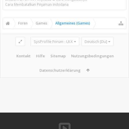
Cara Membatalkan Pinjaman Indodana
Foren
Games
Allgemeines (Games)
SysProfile Forum - UI.X
Deutsch [Du]
Kontakt
Hilfe
Sitemap
Nutzungsbedingungen
Datenschutzerklärung