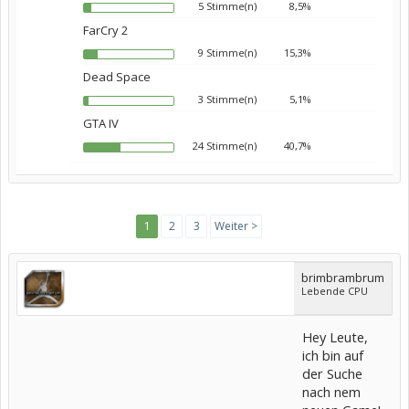
5 Stimme(n)
8,5%
FarCry 2
9 Stimme(n)
15,3%
Dead Space
3 Stimme(n)
5,1%
GTA IV
24 Stimme(n)
40,7%
1
2
3
Weiter >
brimbrambrum
Lebende CPU
Hey Leute,
ich bin auf
der Suche
nach nem