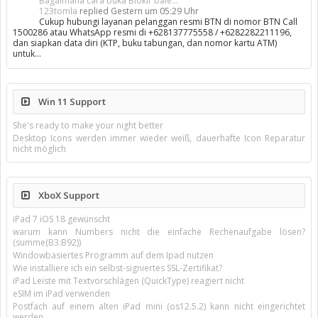
Bagaimana cara buka Blokir bale...
123tomla
replied
Gestern um 05:29 Uhr
Cukup hubungi layanan pelanggan resmi BTN di nomor BTN Call
1500286 atau WhatsApp resmi di +628137775558 / +6282282211196,
dan siapkan data diri (KTP, buku tabungan, dan nomor kartu ATM)
untuk…
Win 11 Support
She's ready to make your night better
Desktop Icons werden immer wieder weiß, dauerhafte Icon Reparatur
nicht möglich
XboX Support
iPad 7 iOS 18 gewünscht
warum kann Numbers nicht die einfache Rechenaufgabe lösen?
(summe(B3:B92))
Windowbasiertes Programm auf dem Ipad nutzen
Wie installiere ich ein selbst-signiertes SSL-Zertifikat?
iPad Leiste mit Textvorschlägen (QuickType) reagiert nicht
eSIM im iPad verwenden
Postfach auf einem alten iPad mini (os12.5.2) kann nicht eingerichtet
werden