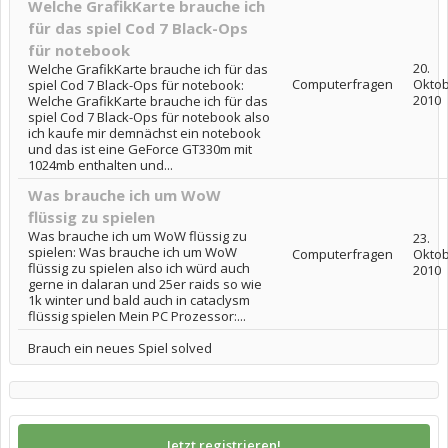
Welche GrafikKarte brauche ich
für das spiel Cod 7 Black-Ops
für notebook
20.
Welche GrafikKarte brauche ich für das
Computerfragen
Okto
spiel Cod 7 Black-Ops für notebook:
2010
Welche GrafikKarte brauche ich für das
spiel Cod 7 Black-Ops für notebook also
ich kaufe mir demnächst ein notebook
und das ist eine GeForce GT330m mit
1024mb enthalten und...
Was brauche ich um WoW
flüssig zu spielen
Was brauche ich um WoW flüssig zu
23.
spielen: Was brauche ich um WoW
Computerfragen
Okto
flüssig zu spielen also ich würd auch
2010
gerne in dalaran und 25er raids so wie
1k winter und bald auch in cataclysm
flüssig spielen Mein PC Prozessor:...
Brauch ein neues Spiel solved
Jetzt registrieren!