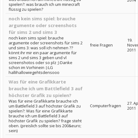
spielen?: was brauch ich um minecraft
flüssig zu spielen?
noch kein sims spiel: brauche
argumente oder screenshots
für sims 2 und sims 3
noch kein sims spiel: brauche
19.
argumente oder screenshots für sims 2
freie Fragen
Nove
und sims 3: was soll ich nehmen ??
2011
könnt ihr mir ein paar argumente für
sims 2 und sims 3 geben und vl
screenshotos oder so plz ;) Danke
schon im Vorhinein :) LG
hallihallowiegehtsdensooo
Was für eine Grafikkarte
brauche ich um Battlefield 3 auf
höchster Grafik zu spielen?
Was für eine Grafikkarte brauche ich
27. Ap
Computerfragen
um Battlefield 3 auf höchster Grafik zu
2011
spielen?: Was für eine Grafikkarte
brauche ich um Battlefield 3 auf
höchster Grafik zu spielen? frage steht
oben. (preislich sollte sie bis 200&euro;
sein)