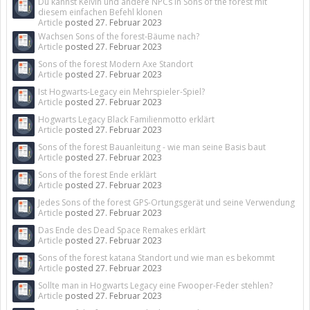
Du kannst Kelvin und andere NPCs in Sons of the forest mit
diesem einfachen Befehl klonen
Article
posted
27. Februar 2023
Wachsen Sons of the forest-Bäume nach?
Article
posted
27. Februar 2023
Sons of the forest Modern Axe Standort
Article
posted
27. Februar 2023
Ist Hogwarts-Legacy ein Mehrspieler-Spiel?
Article
posted
27. Februar 2023
Hogwarts Legacy Black Familienmotto erklärt
Article
posted
27. Februar 2023
Sons of the forest Bauanleitung - wie man seine Basis baut
Article
posted
27. Februar 2023
Sons of the forest Ende erklärt
Article
posted
27. Februar 2023
Jedes Sons of the forest GPS-Ortungsgerät und seine Verwendung
Article
posted
27. Februar 2023
Das Ende des Dead Space Remakes erklärt
Article
posted
27. Februar 2023
Sons of the forest katana Standort und wie man es bekommt
Article
posted
27. Februar 2023
Sollte man in Hogwarts Legacy eine Fwooper-Feder stehlen?
Article
posted
27. Februar 2023