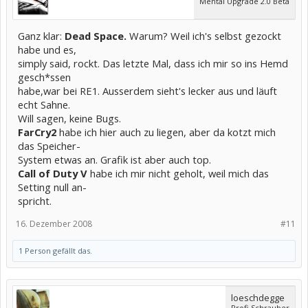
Mental Upgrade 2.0 Beta
Ganz klar:
Dead Space.
Warum? Weil ich's selbst gezockt
habe und es,
simply said, rockt. Das letzte Mal, dass ich mir so ins Hemd
gesch*ssen
habe,war bei RE1. Ausserdem sieht's lecker aus und läuft
echt Sahne.
Will sagen, keine Bugs.
FarCry2
habe ich hier auch zu liegen, aber da kotzt mich
das Speicher-
System etwas an. Grafik ist aber auch top.
Call of Duty V
habe ich mir nicht geholt, weil mich das
Setting null an-
spricht.
16. Dezember 2008
#11
1 Person gefällt das.
loeschdegge
Profi-Schrauber