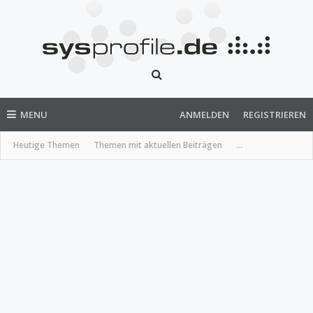
MENU
ANMELDEN
REGISTRIEREN
Heutige Themen
Themen mit aktuellen Beiträgen
...