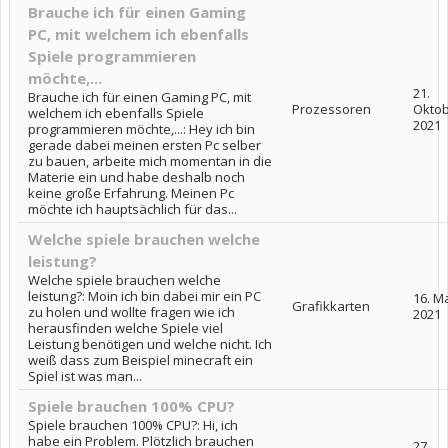
Brauche ich für einen Gaming
PC, mit welchem ich ebenfalls
Spiele programmieren
möchte,...
21.
Brauche ich für einen Gaming PC, mit
Prozessoren
Okto
welchem ich ebenfalls Spiele
2021
programmieren möchte,...: Hey ich bin
gerade dabei meinen ersten Pc selber
zu bauen, arbeite mich momentan in die
Materie ein und habe deshalb noch
keine große Erfahrung. Meinen Pc
möchte ich hauptsächlich für das...
Welche spiele brauchen welche
leistung?
Welche spiele brauchen welche
leistung?: Moin ich bin dabei mir ein PC
16. M
Grafikkarten
zu holen und wollte fragen wie ich
2021
herausfinden welche Spiele viel
Leistung benötigen und welche nicht. Ich
weiß dass zum Beispiel minecraft ein
Spiel ist was man...
Spiele brauchen 100% CPU?
Spiele brauchen 100% CPU?: Hi, ich
habe ein Problem. Plötzlich brauchen
27.