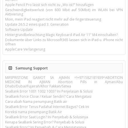
Apple Pencil Pro lässt sich nicht zu „Wo ist?“ hinzufügen
Geschwindigkeitsverlust (von 800 Mbit auf 50Mbit) im WLAN bei VPN
Aktivierung
Moin, mein iPad reagiert nicht mehr auf die fingersteuerung
Update 26.5.2 eines ipad 3. Generation
Software-Update
Hintergrundbeleuchtung Magic Keyboard iPad Air 11’’ M4 einschalten?
Dokumente über Links zu Microsoft365 lassen sich in iPad u. iPhone nicht
öffnen
AppleCare Verlängerung
Samsung Support
MIFEPRISTONE GAMOT SA AJMAN =!+971582181939^ABORTION
MEDICINE IN AJMAN Abortion Pills in Ajman/Abu
Dhabi/Dubai/Fujairah/Khor Fakkan/Satwa
SeaBank Error 1001 1002 1003? Ini Penjelasan & Solusi
SeaBank Force Close / Keluar Sendiri? Cara Mengatasi
Cara ubah Nama penumpang Batik air
SeaBank Error Terus Padahal Internet Bagus? Cek Ini
Koreksi nama penumpang Batik Air
SeaBank Error Saat Login? Ini Penyebab & Solusinya
Kenapa SeaBank Sering Error? Penyebab & Solusi
SeaBank Error? Ini Penyebab & Cara Mengatasinya