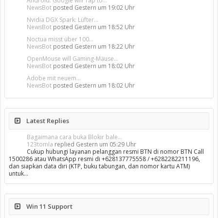
Android: Google will Tap to...
NewsBot
posted
Gestern um 19:02 Uhr
Nvidia DGX Spark: Lüfter...
NewsBot
posted
Gestern um 18:52 Uhr
Noctua misst über 100...
NewsBot
posted
Gestern um 18:22 Uhr
OpenMouse will Gaming-Mäuse...
NewsBot
posted
Gestern um 18:02 Uhr
Adobe mit neuem...
NewsBot
posted
Gestern um 18:02 Uhr
Latest Replies
Bagaimana cara buka Blokir bale...
123tomla
replied
Gestern um 05:29 Uhr
Cukup hubungi layanan pelanggan resmi BTN di nomor BTN Call
1500286 atau WhatsApp resmi di +628137775558 / +6282282211196,
dan siapkan data diri (KTP, buku tabungan, dan nomor kartu ATM)
untuk…
Win 11 Support