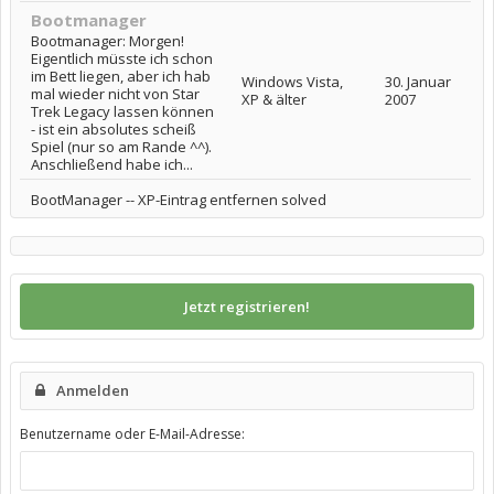
Bootmanager
Bootmanager: Morgen!
Eigentlich müsste ich schon
im Bett liegen, aber ich hab
Windows Vista,
30. Januar
mal wieder nicht von Star
XP & älter
2007
Trek Legacy lassen können
- ist ein absolutes scheiß
Spiel (nur so am Rande ^^).
Anschließend habe ich...
BootManager -- XP-Eintrag entfernen solved
Jetzt registrieren!
Anmelden
Benutzername oder E-Mail-Adresse: