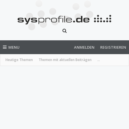
MENU
ANMELDEN
REGISTRIEREN
Heutige Themen
Themen mit aktuellen Beiträgen
...