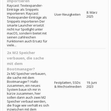
importieren
Raycast: Textexpander-
Einträge als Snippets
8. März
importieren: Raycast:
User-Neuigkeiten
2025
Textexpander-Einträge als
Snippets importieren Der
smarte Launcher ersetzt
nicht nur Spotlight unter
macOS, sondern bietet mit
seinen zahlreichen
Funktionen auch Ersatz für
viele...
2x M2 Speicher
verbauen, die sache
mit dem
Bootmanager?
2x M2 Speicher verbauen,
die sache mit dem
Bootmanager?: Hallo
Festplatten, SSDs
19. Juni
zusammen, ein neues
& Wechselmedien
2023
System baue ich mir in
kürze zusammen, hier
sollen dann auch zwei M2
Speicher verbaut werden,
die frage wie verhält es sich
inzwischen mit dem