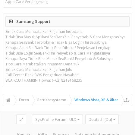
AppleCare Verlängerung
Samsung Support
Simak Cara Membatalkan Pinjaman Indodana
Tidak Bisa Masuk Aplikasi SeaBank? Ini Penyebab & Cara Mengatasinya
Kenapa SeaBank Terblokir & Tidak Bisa Login? Ini Sebabnya
Kenapa Akun SeaBank Tidak Bisa Dibuka? Penjelasan Lengkap
Tidak Bisa Login SeaBank? Ini Penyebab & Cara Mengatasinya
Kenapa Saya Tidak Bisa Masuk SeaBank? Penyebab & Solusinya
Tips Cara Membatalkan Pinjaman Dana Yuk
Simak Cara Membatalkan Pinjaman Julo
Call Center Bank BWS-Pengaduan Nasabah
BCA KCU THAMRIN.Tlp/wa: (+62) 8218168235
Foren
Betriebssysteme
Windows Vista, XP & älter
SysProfile Forum - UI.X
Deutsch [Du]
Kontakt
Hilfe
Sitemap
Nutzungsbedingungen