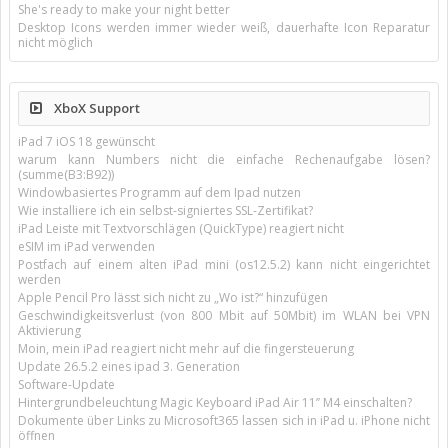
She's ready to make your night better
Desktop Icons werden immer wieder weiß, dauerhafte Icon Reparatur
nicht möglich
XboX Support
iPad 7 iOS 18 gewünscht
warum kann Numbers nicht die einfache Rechenaufgabe lösen?
(summe(B3:B92))
Windowbasiertes Programm auf dem Ipad nutzen
Wie installiere ich ein selbst-signiertes SSL-Zertifikat?
iPad Leiste mit Textvorschlägen (QuickType) reagiert nicht
eSIM im iPad verwenden
Postfach auf einem alten iPad mini (os12.5.2) kann nicht eingerichtet
werden
Apple Pencil Pro lässt sich nicht zu „Wo ist?“ hinzufügen
Geschwindigkeitsverlust (von 800 Mbit auf 50Mbit) im WLAN bei VPN
Aktivierung
Moin, mein iPad reagiert nicht mehr auf die fingersteuerung
Update 26.5.2 eines ipad 3. Generation
Software-Update
Hintergrundbeleuchtung Magic Keyboard iPad Air 11’’ M4 einschalten?
Dokumente über Links zu Microsoft365 lassen sich in iPad u. iPhone nicht
öffnen