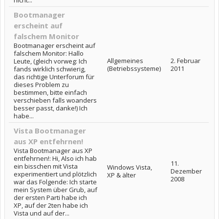
nicht...
Bootmanager
erscheint auf
falschem Monitor
Bootmanager erscheint auf
falschem Monitor: Hallo
Allgemeines
2. Februar
Leute, (gleich vorweg: Ich
(Betriebssysteme)
2011
fands wirklich schwierig,
das richtige Unterforum für
dieses Problem zu
bestimmen, bitte einfach
verschieben falls woanders
besser passt, danke!) Ich
habe...
Vista Bootmanager
aus XP entfehrnen!
Vista Bootmanager aus XP
entfehrnen!: Hi, Also ich hab
11.
ein bisschen mit Vista
Windows Vista,
Dezember
experimentiert und plötzlich
XP & älter
2008
war das Folgende: Ich starte
mein System über Grub, auf
der ersten Parti habe ich
XP, auf der 2ten habe ich
Vista und auf der...