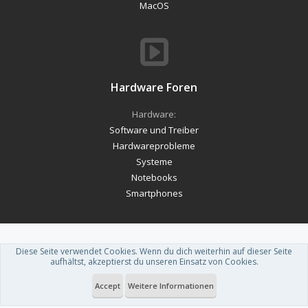
MacOS
Hardware Foren
Hardware:
Software und Treiber
Hardwareprobleme
Systeme
Notebooks
Smartphones
Diese Seite verwendet Cookies. Wenn du dich weiterhin auf dieser Seite
Forum software by XenForo™
-
Deutsch von xenDach
aufhältst, akzeptierst du unseren Einsatz von Cookies.
Theme designed by
ThemeHouse
.
Accept
Weitere Informationen