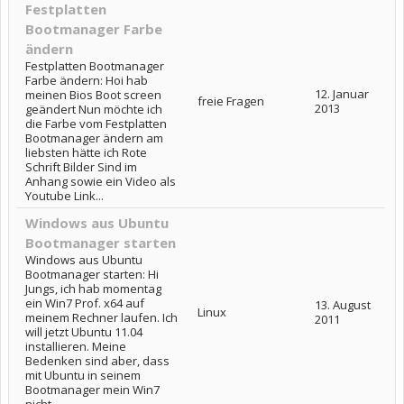
Festplatten
Bootmanager Farbe
ändern
Festplatten Bootmanager
Farbe ändern: Hoi hab
12. Januar
meinen Bios Boot screen
freie Fragen
2013
geändert Nun möchte ich
die Farbe vom Festplatten
Bootmanager ändern am
liebsten hätte ich Rote
Schrift Bilder Sind im
Anhang sowie ein Video als
Youtube Link...
Windows aus Ubuntu
Bootmanager starten
Windows aus Ubuntu
Bootmanager starten: Hi
Jungs, ich hab momentag
ein Win7 Prof. x64 auf
13. August
Linux
meinem Rechner laufen. Ich
2011
will jetzt Ubuntu 11.04
installieren. Meine
Bedenken sind aber, dass
mit Ubuntu in seinem
Bootmanager mein Win7