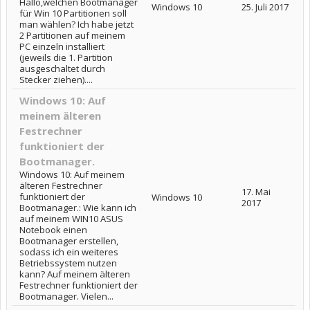
Hallo,welchen Bootmanager
Windows 10
25. Juli 2017
für Win 10 Partitionen soll
man wählen? Ich habe jetzt
2 Partitionen auf meinem
PC einzeln installiert
(jeweils die 1. Partition
ausgeschaltet durch
Stecker ziehen)....
Windows 10: Auf
meinem älteren
Festrechner
funktioniert der
Bootmanager.
Windows 10: Auf meinem
älteren Festrechner
17. Mai
funktioniert der
Windows 10
2017
Bootmanager.: Wie kann ich
auf meinem WIN10 ASUS
Notebook einen
Bootmanager erstellen,
sodass ich ein weiteres
Betriebssystem nutzen
kann? Auf meinem älteren
Festrechner funktioniert der
Bootmanager. Vielen...