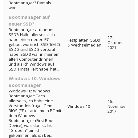
Bootmanager? Damals
war...
Bootmanager auf
neuer SSD?
Bootmanager auf neuer
SSD?: Hallo allerseits! Ich
27.
habe einen neuen PC
Festplatten, SSDs
Oktober
gebaut worin ich SSD 1(M.2),
& Wechselmedien
2021
SSD 2 und SSD 3 verbaut
habe. SSD 3 war in meinem
alten Computer drinnen
und als ich Windows auf
SSD 1 installiert habe, hat...
Windows 10: Windows
Bootmanager
Windows 10: Windows
Bootmanager: Tach
allerseits, ich habe eine
16.
Verständnisfrage: Gem.
Windows 10
November
BIOS (EFI) startet mein PC mit
2017
dem Windows
Bootmanager (First Boot
Device), was klar ist. Ins
"Grübeln" bin ich
gekommen, als ich bei...