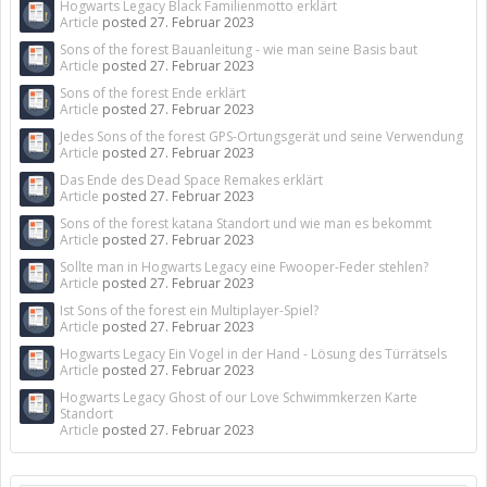
Hogwarts Legacy Black Familienmotto erklärt
Article
posted
27. Februar 2023
Sons of the forest Bauanleitung - wie man seine Basis baut
Article
posted
27. Februar 2023
Sons of the forest Ende erklärt
Article
posted
27. Februar 2023
Jedes Sons of the forest GPS-Ortungsgerät und seine Verwendung
Article
posted
27. Februar 2023
Das Ende des Dead Space Remakes erklärt
Article
posted
27. Februar 2023
Sons of the forest katana Standort und wie man es bekommt
Article
posted
27. Februar 2023
Sollte man in Hogwarts Legacy eine Fwooper-Feder stehlen?
Article
posted
27. Februar 2023
Ist Sons of the forest ein Multiplayer-Spiel?
Article
posted
27. Februar 2023
Hogwarts Legacy Ein Vogel in der Hand - Lösung des Türrätsels
Article
posted
27. Februar 2023
Hogwarts Legacy Ghost of our Love Schwimmkerzen Karte
Standort
Article
posted
27. Februar 2023