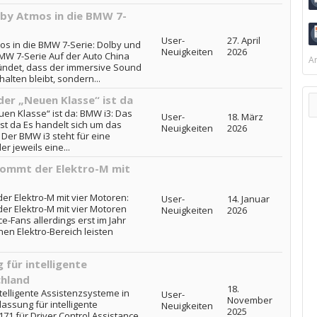
by Atmos in die BMW 7-
User-
27. April
s in die BMW 7-Serie: Dolby und
Neuigkeiten
2026
MW 7-Serie Auf der Auto China
Ar
kündet, dass der immersive Sound
alten bleibt, sondern...
der „Neuen Klasse“ ist da
uen Klasse“ ist da: BMW i3: Das
User-
18. März
st da Es handelt sich um das
Neuigkeiten
2026
 Der BMW i3 steht für eine
r jeweils eine...
ommt der Elektro-M mit
r Elektro-M mit vier Motoren:
User-
14. Januar
r Elektro-M mit vier Motoren
Neuigkeiten
2026
e-Fans allerdings erst im Jahr
nen Elektro-Bereich leisten
für intelligente
chland
18.
elligente Assistenzsysteme in
User-
November
ssung für intelligente
Neuigkeiten
2025
71 für Driver Control Assistance