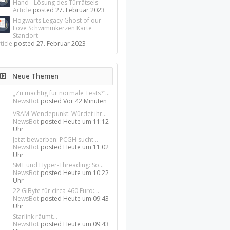
Hand - Lösung des Türrätsels
Article
posted
27. Februar 2023
Hogwarts Legacy Ghost of our
Love Schwimmkerzen Karte
Standort
ticle
posted
27. Februar 2023
Neue Themen
„Zu mächtig für normale Tests?“...
NewsBot
posted
Vor 42 Minuten
VRAM-Wendepunkt: Würdet ihr...
NewsBot
posted
Heute um 11:12
Uhr
Jetzt bewerben: PCGH sucht...
NewsBot
posted
Heute um 11:02
Uhr
SMT und Hyper-Threading: So...
NewsBot
posted
Heute um 10:22
Uhr
22 GiByte für circa 460 Euro:...
NewsBot
posted
Heute um 09:43
Uhr
Starlink räumt...
NewsBot
posted
Heute um 09:43