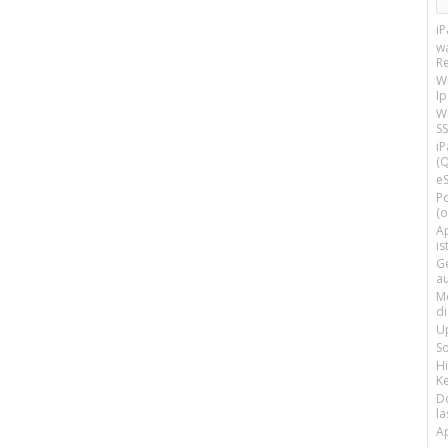
i
w
R
W
I
Wi
SS
i
(Q
e
P
(o
Ap
is
G
a
M
d
U
S
H
Ke
D
la
A