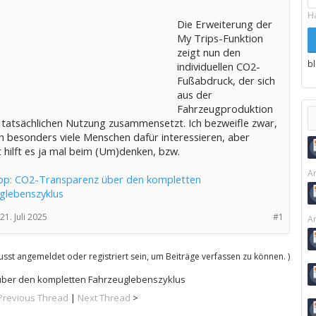
H
Die Erweiterung der
My Trips-Funktion
zeigt nun den
b
individuellen CO2-
Fußabdruck, der sich
aus der
Fahrzeugproduktion
 tatsächlichen Nutzung zusammensetzt. Ich bezweifle zwar,
h besonders viele Menschen dafür interessieren, aber
ht hilft es ja mal beim (Um)denken, bzw.
Ar
: CO2-Transparenz über den kompletten
glebenszyklus
21. Juli 2025
#1
Ar
sst angemeldet oder registriert sein, um Beiträge verfassen zu können. )
ber den kompletten Fahrzeuglebenszyklus
Previous Thread
|
Next Thread
>