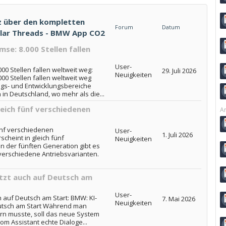
 über den kompletten
Forum
Datum
ilar Threads - BMW App CO2
e: 8.000 Stellen fallen
User-
0 Stellen fallen weltweit weg:
29. Juli 2026
Neuigkeiten
00 Stellen fallen weltweit weg
ngs- und Entwicklungsbereiche
in Deutschland, wo mehr als die...
eich fünf verschiedenen
Ar
ünf verschiedenen
User-
1. Juli 2026
cheint in gleich fünf
Neuigkeiten
n der fünften Generation gibt es
verschiedene Antriebsvarianten.
tzt auch auf Deutsch am
User-
 auf Deutsch am Start: BMW: KI-
7. Mai 2026
Neuigkeiten
eutsch am Start Während man
rn musste, soll das neue System
m Assistant echte Dialoge...