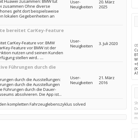
s mit Huawei zusammen: BMW tut
User-
20. März
awei zusammen Ohne diverse
Neuigkeiten
2025
ones geht dort beispielsweise
en lokalen Gegebenheiten an
e bereitet CarKey-Feature
User-
tet CarKey-Feature vor: BMW
3. Juli 2020
0
Neuigkeiten
arKey-Feature vor BMW ist der
C
Funktion nutzen und seinen Kunden
B
ügung stellen wird.. ....
W
+
ve Führungen durch die
(
A
User-
21. März
ungen durch die Ausstellungen:
Neuigkeiten
2016
rungen durch die Ausstellungen
ive Führungen durch die Dauer-
eums absolvieren. Die App ist...
Sh
en kompletten Fahrzeuglebenszyklus solved
D
w
m