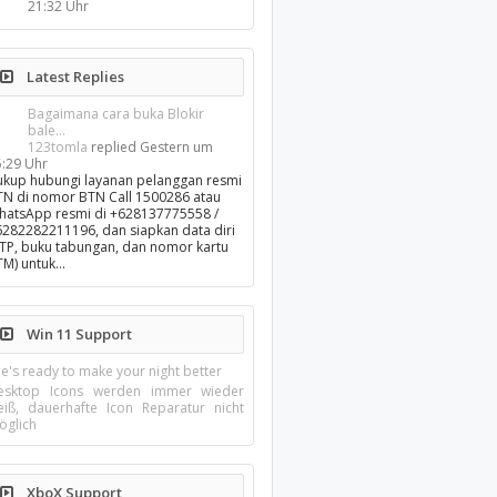
21:32 Uhr
Latest Replies
Bagaimana cara buka Blokir
bale...
123tomla
replied
Gestern um
5:29 Uhr
ukup hubungi layanan pelanggan resmi
TN di nomor BTN Call 1500286 atau
hatsApp resmi di +628137775558 /
6282282211196, dan siapkan data diri
KTP, buku tabungan, dan nomor kartu
TM) untuk…
Win 11 Support
e's ready to make your night better
esktop Icons werden immer wieder
eiß, dauerhafte Icon Reparatur nicht
öglich
XboX Support