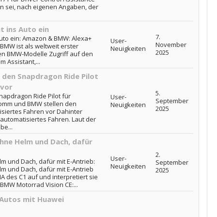
n sei, nach eigenen Angaben, der
 ins Auto ein
7.
uto ein: Amazon & BMW: Alexa+
User-
November
 BMW ist als weltweit erster
Neuigkeiten
2025
en BMW-Modelle Zugriff auf den
 Assistant,...
den Snapdragon Ride Pilot
 vor
5.
apdragon Ride Pilot für
User-
September
comm und BMW stellen den
Neuigkeiten
2025
isiertes Fahren vor Dahinter
 automatisiertes Fahren. Laut der
e...
hne Helm und Dach, dafür
2.
User-
 und Dach, dafür mit E-Antrieb:
September
Neuigkeiten
m und Dach, dafür mit E-Antrieb
2025
 des C1 auf und interpretiert sie
. BMW Motorrad Vision CE:...
-Autos mit Huawei