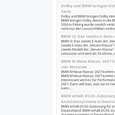
Dolby und BMW bringen Dol
Serie
Dolby und BMW bringen Dolby Atmo
BMW bringen Dolby Atmos in die B
2026 in Peking wurde neulich ver
nicht nur den Luxusschlitten vorbeh
BMW i3: Das zweite E-Auto 
BMW i3: Das zweite E-Auto der „Ne
zweite E-Auto der „Neuen Klasse“ i
zweite Modell der „Neuen Klasse“.
Limousine und wird als 50 xDrive, de
BMW M Neue Klasse: 2027 k
vier Motoren
BMW M Neue Klasse: 2027 kommt de
BMW M Neue Klasse: 2027 kommt de
Interessant wird es für Performanc
2027. Dann will man, was sie im rei
kann.....
BMW erhält DCAS-Zulassung 
Assistenzsysteme in Deuts
BMW erhält DCAS-Zulassung für int
Deutschland: BMW erhält DCAS-Zula
Assistenzsysteme in Deutschland 1