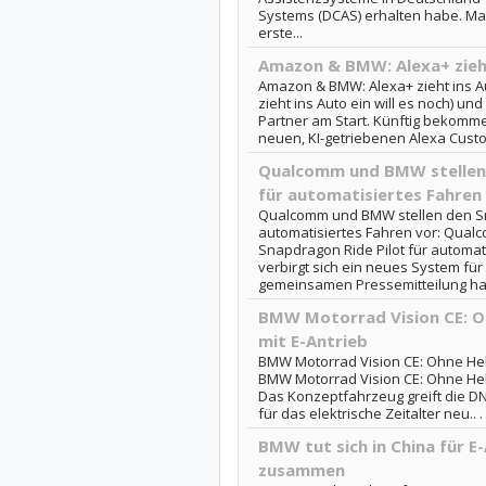
Systems (DCAS) erhalten habe. Ma
erste...
Amazon & BMW: Alexa+ zieht
Amazon & BMW: Alexa+ zieht ins A
zieht ins Auto ein will es noch) und
Partner am Start. Künftig bekomm
neuen, KI-getriebenen Alexa Custom
Qualcomm und BMW stellen 
für automatisiertes Fahren
Qualcomm und BMW stellen den Sn
automatisiertes Fahren vor: Qual
Snapdragon Ride Pilot für automat
verbirgt sich ein neues System für
gemeinsamen Pressemitteilung hab
BMW Motorrad Vision CE: O
mit E-Antrieb
BMW Motorrad Vision CE: Ohne Helm
BMW Motorrad Vision CE: Ohne Hel
Das Konzeptfahrzeug greift die DNA
für das elektrische Zeitalter neu.. 
BMW tut sich in China für E
zusammen