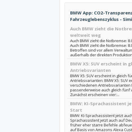
BMW App: CO2-Transparenz
Fahrzeuglebenszyklus - Sim
Auch BMW zieht die Notbrems
weltweit weg
Auch BMW zieht die Notbremse: 8.00
Auch BMW zieht die Notbremse: 8.0
Betroffen sind vor allem Verwaltu
außerhalb der direkten Produktion 
BMW X5: SUV erscheint in gl
Antriebsvarianten
BMW X5: SUV erscheint in gleich f
Antriebsvarianten: BMW X5: SUV ers
verschiedenen Antriebsvarianten I
passenderweise auch gleich fünf 
Zunächst erscheinen vier:...
BMW: KI-Sprachassistent je
Start
BMW: KI-Sprachassistent jetzt auch
Sprachassistent jetzt auch auf D
früher eher starre Befehle abfeue
auf Basis von Amazons Alexa Custo