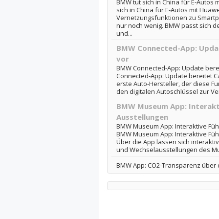
BMW tut sich in China für E-Auto
sich in China für E-Autos mit Hu
Vernetzungsfunktionen zu Smartph
nur noch wenig. BMW passt sich d
und...
BMW Connected-App: Updat
vor
BMW Connected-App: Update berei
Connected-App: Update bereitet C
erste Auto-Hersteller, der diese 
den digitalen Autoschlüssel zur Verf
BMW Museum App: Interakti
Ausstellungen
BMW Museum App: Interaktive Führ
BMW Museum App: Interaktive Füh
Über die App lassen sich interakt
und Wechselausstellungen des Mus
BMW App: CO2-Transparenz über d