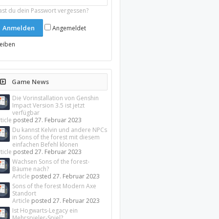
ast du dein Passwort vergessen?
Angemeldet
leiben
Game News
Die Vorinstallation von Genshin
Impact Version 3.5 ist jetzt
verfügbar
ticle
posted
27. Februar 2023
Du kannst Kelvin und andere NPCs
in Sons of the forest mit diesem
einfachen Befehl klonen
ticle
posted
27. Februar 2023
Wachsen Sons of the forest-
Bäume nach?
Article
posted
27. Februar 2023
Sons of the forest Modern Axe
Standort
Article
posted
27. Februar 2023
Ist Hogwarts-Legacy ein
Mehrspieler-Spiel?