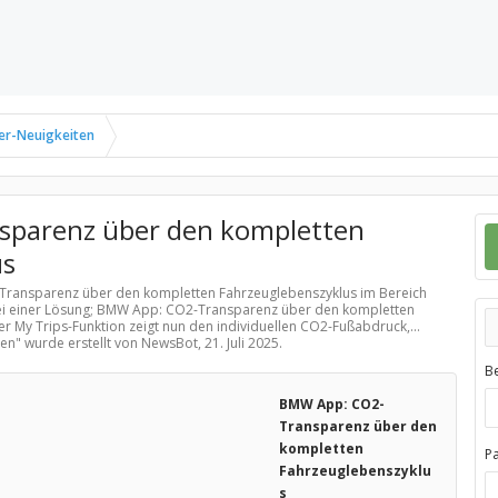
er-Neuigkeiten
parenz über den kompletten
us
-Transparenz über den kompletten Fahrzeuglebenszyklus im Bereich
ei einer Lösung; BMW App: CO2-Transparenz über den kompletten
r My Trips-Funktion zeigt nun den individuellen CO2-Fußabdruck,...
ten
" wurde erstellt von NewsBot,
21. Juli 2025
.
B
BMW App: CO2-
Transparenz über den
kompletten
P
Fahrzeuglebenszyklu
s