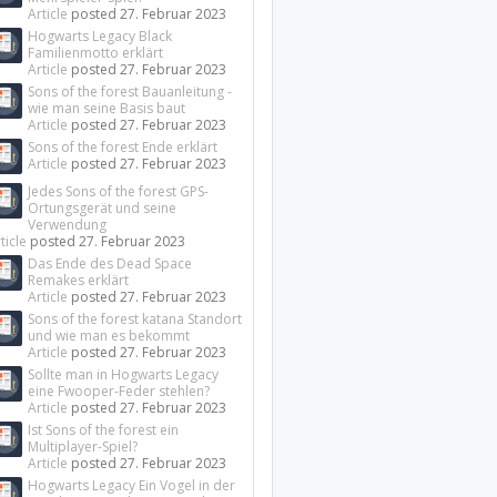
Article
posted
27. Februar 2023
Hogwarts Legacy Black
Familienmotto erklärt
Article
posted
27. Februar 2023
Sons of the forest Bauanleitung -
wie man seine Basis baut
Article
posted
27. Februar 2023
Sons of the forest Ende erklärt
Article
posted
27. Februar 2023
Jedes Sons of the forest GPS-
Ortungsgerät und seine
Verwendung
ticle
posted
27. Februar 2023
Das Ende des Dead Space
Remakes erklärt
Article
posted
27. Februar 2023
Sons of the forest katana Standort
und wie man es bekommt
Article
posted
27. Februar 2023
Sollte man in Hogwarts Legacy
eine Fwooper-Feder stehlen?
Article
posted
27. Februar 2023
Ist Sons of the forest ein
Multiplayer-Spiel?
Article
posted
27. Februar 2023
Hogwarts Legacy Ein Vogel in der