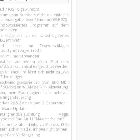
Pad 7 iOS 18 gewünscht
arum kann Numbers nicht die einfache
echenaufgabe lösen? (summe(B3:B92))
indowbasiertes Programm auf dem
pad nutzen
e installiere ich ein selbst-signiertes
L-Zertifikat?
Pad Leiste mit Textvorschlägen
uickType) reagiert nicht
SIM im iPad verwenden
ostfach auf einem alten iPad mini
s12.5.2) kann nicht eingerichtet werden
ple Pencil Pro lässt sich nicht zu „Wo
t?“ hinzufügen
eschwindigkeitsverlust (von 800 Mbit
uf 50Mbit) im WLAN bei VPN Aktivierung
oin, mein iPad reagiert nicht mehr auf
ie fingersteuerung
pdate 26.5.2 eines ipad 3. Generation
oftware-Update
intergrundbeleuchtung Magic
yboard iPad Air 11’’ M4 einschalten?
okumente über Links zu Microsoft365
ssen sich in iPad u. iPhone nicht öffnen
ppleCare Verlängerung