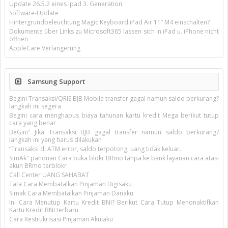
Update 26.5.2 eines ipad 3. Generation
Software-Update
Hintergrundbeleuchtung Magic Keyboard iPad Air 11’’ M4 einschalten?
Dokumente über Links zu Microsoft365 lassen sich in iPad u. iPhone nicht
öffnen
AppleCare Verlängerung
Samsung Support
Begini Transaksi/QRIS BJB Mobile transfer gagal namun saldo berkurang?
langkah ini segera
Begini cara menghapus biaya tahunan kartu kredit Mega berikut tutup
cara yang benar
BeGini" Jika Transaksi BJB gagal transfer namun saldo berkurang?
langkah ini yang harus dilakukan
“Transaksi di ATM error, saldo terpotong, uang tidak keluar.
SimAk" panduan Cara buka blokr BRmo tanpa ke bank layanan cara atasi
akun BRmo terblokr
Call Center UANG SAHABAT
Tata Cara Membatalkan Pinjaman Digisaku
Simak Cara Membatalkan Pinjaman Danaku
Ini Cara Menutup Kartu Kredit BNI? Berikut Cara Tutup Menonaktifkan
Kartu Kredit BNI terbaru
Cara Restrukrisasi Pinjaman Akulaku