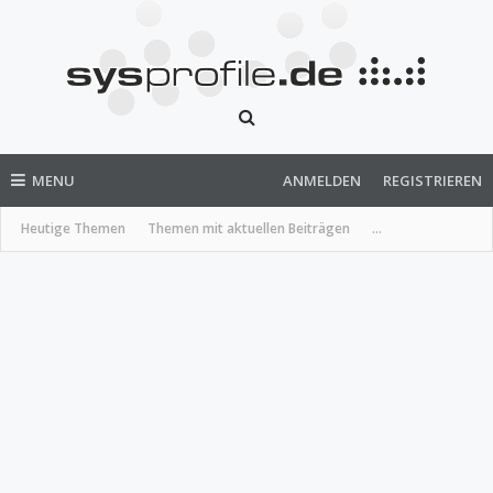
MENU
ANMELDEN
REGISTRIEREN
Heutige Themen
Themen mit aktuellen Beiträgen
...