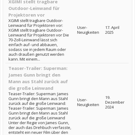
XGIMI stellt tragbare
Outdoor-Leinwand für
Projektoren vor
XGIMI stellt tragbare Outdoor-
Leinwand für Projektoren vor:
User-
17. April
XGIMI stellt tragbare Outdoor-
Neuigkeiten
2025
Leinwand für Projektoren vor Die
70-Zoll-Leinwand lässt sich
einfach auf- und abbauen,
sodass sie in jedem Raum oder
auch draußen genutzt werden
kann. Mit einem...
Teaser-Trailer: Superman:
James Gunn bringt den
Mann aus Stahl zurück auf
die große Leinwand
Teaser-Trailer: Superman: James
19.
Gunn bringt den Mann aus Stahl
User-
Dezember
zurück auf die große Leinwand:
Neuigkeiten
2024
Teaser-Trailer: Superman: James
Gunn bringt den Mann aus Stahl
zurück auf die große Leinwand
Unter der Regie von James Gunn,
der auch das Drehbuch verfasste,
entsteht ein neuer Film über den