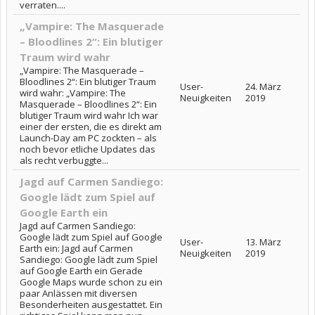
verraten....
„Vampire: The Masquerade
– Bloodlines 2“: Ein blutiger
Traum wird wahr
„Vampire: The Masquerade –
Bloodlines 2“: Ein blutiger Traum
User-
24. März
wird wahr: „Vampire: The
Neuigkeiten
2019
Masquerade – Bloodlines 2“: Ein
blutiger Traum wird wahr Ich war
einer der ersten, die es direkt am
Launch-Day am PC zockten – als
noch bevor etliche Updates das
als recht verbuggte...
Jagd auf Carmen Sandiego:
Google lädt zum Spiel auf
Google Earth ein
Jagd auf Carmen Sandiego:
Google lädt zum Spiel auf Google
User-
13. März
Earth ein: Jagd auf Carmen
Neuigkeiten
2019
Sandiego: Google lädt zum Spiel
auf Google Earth ein Gerade
Google Maps wurde schon zu ein
paar Anlässen mit diversen
Besonderheiten ausgestattet. Ein