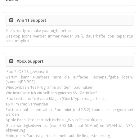
Win 11 Support
She's ready to make your night better
Desktop Icons werden immer wieder weiß, dauerhafte Icon Reparatur
nicht möglich
XboX Support
iPad 7 iOS 18 gewünscht
warum kann Numbers nicht die einfache Rechenaufgabe lösen?
(summe(B3:B92))
Windowbasiertes Programm auf dem Ipad nutzen
Wie installiere ich ein selbst-signiertes SSL-Zertifikat?
iPad Leiste mit Textvorschlägen (QuickType) reagiert nicht
eSIM im iPad verwenden
Postfach auf einem alten iPad mini (os12.5.2) kann nicht eingerichtet
werden
Apple Pencil Pro lässt sich nicht zu „Wo ist?“ hinzufügen
Geschwindigkeitsverlust (von 800 Mbit auf 50Mbit) im WLAN bei VPN
Aktivierung
Moin, mein iPad reagiert nicht mehr auf die fingersteuerung