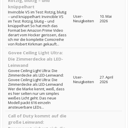
Rotzig, blutig – und
knüppelhart
Invincible VS im Test: Rotzig, blutig
User-
10. Mai
– und knüppelhart: Invincible VS
Neuigkeiten
2026
im Test: Rotzig, blutig – und
knüppelhart So hat mich das
Format bei Amazon Prime Video
derart vom Hocker gerissen, dass
ich mir die komplette Comicreihe
von Robert Kirkman gekauft...
Govee Ceiling Light Ultra:
Die Zimmerdecke als LED-
Leinwand
Govee Ceiling Light Ultra: Die
Zimmerdecke als LED-Leinwand:
User-
27. April
Govee Ceiling Light Ultra: Die
Neuigkeiten
2026
Zimmerdecke als LED-Leinwand
Wer die Marke kennt, weiß, dass
es hier selten nur um simples
weißes Licht geht. Das neue
Modell packt 616 einzeln
ansteuerbare LEDs...
Call of Duty kommt auf die
große Leinwand: