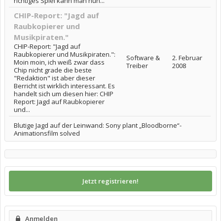
richtiges Spiel kann man nun...
CHIP-Report: "Jagd auf
Raubkopierer und
Musikpiraten."
CHIP-Report: "Jagd auf
Raubkopierer und Musikpiraten.":
Software &
2. Februar
Moin moin, ich weiß zwar dass
Treiber
2008
Chip nicht grade die beste
"Redaktion" ist aber dieser
Berricht ist wirklich interessant. Es
handelt sich um diesen hier: CHIP
Report: Jagd auf Raubkopierer
und...
Blutige Jagd auf der Leinwand: Sony plant „Bloodborne“-
Animationsfilm solved
Jetzt registrieren!
Anmelden