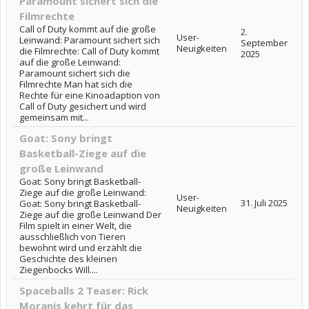
Paramount sichert sich die
Filmrechte
Call of Duty kommt auf die große
2.
User-
Leinwand: Paramount sichert sich
September
Neuigkeiten
die Filmrechte: Call of Duty kommt
2025
auf die große Leinwand:
Paramount sichert sich die
Filmrechte Man hat sich die
Rechte für eine Kinoadaption von
Call of Duty gesichert und wird
gemeinsam mit...
Goat: Sony bringt
Basketball-Ziege auf die
große Leinwand
Goat: Sony bringt Basketball-
Ziege auf die große Leinwand:
User-
31. Juli 2025
Goat: Sony bringt Basketball-
Neuigkeiten
Ziege auf die große Leinwand Der
Film spielt in einer Welt, die
ausschließlich von Tieren
bewohnt wird und erzählt die
Geschichte des kleinen
Ziegenbocks Will....
Spaceballs 2 Teaser: Rick
Moranis kehrt für das