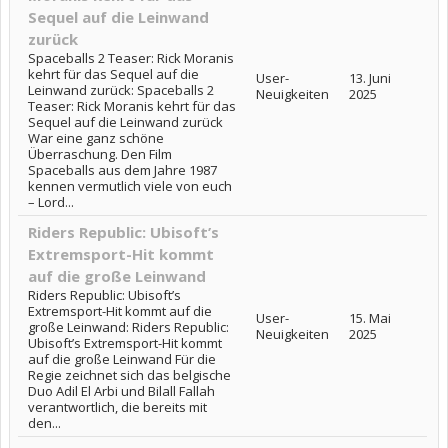
Sequel auf die Leinwand
zurück
Spaceballs 2 Teaser: Rick Moranis
kehrt für das Sequel auf die
User-
13. Juni
Leinwand zurück: Spaceballs 2
Neuigkeiten
2025
Teaser: Rick Moranis kehrt für das
Sequel auf die Leinwand zurück
War eine ganz schöne
Überraschung. Den Film
Spaceballs aus dem Jahre 1987
kennen vermutlich viele von euch
– Lord...
Riders Republic: Ubisoft’s
Extremsport-Hit kommt
auf die große Leinwand
Riders Republic: Ubisoft’s
Extremsport-Hit kommt auf die
User-
15. Mai
große Leinwand: Riders Republic:
Neuigkeiten
2025
Ubisoft’s Extremsport-Hit kommt
auf die große Leinwand Für die
Regie zeichnet sich das belgische
Duo Adil El Arbi und Bilall Fallah
verantwortlich, die bereits mit
den...