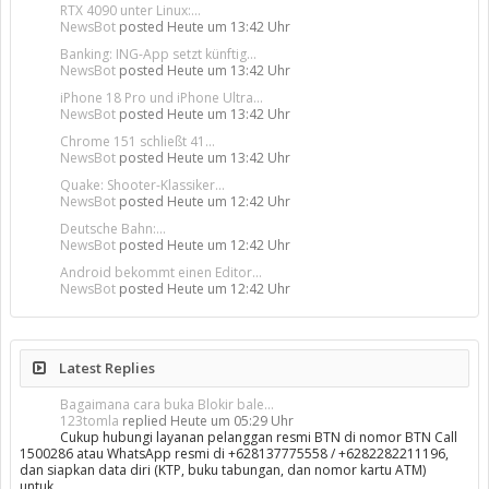
RTX 4090 unter Linux:...
NewsBot
posted
Heute um 13:42 Uhr
Banking: ING-App setzt künftig...
NewsBot
posted
Heute um 13:42 Uhr
iPhone 18 Pro und iPhone Ultra...
NewsBot
posted
Heute um 13:42 Uhr
Chrome 151 schließt 41...
NewsBot
posted
Heute um 13:42 Uhr
Quake: Shooter-Klassiker...
NewsBot
posted
Heute um 12:42 Uhr
Deutsche Bahn:...
NewsBot
posted
Heute um 12:42 Uhr
Android bekommt einen Editor...
NewsBot
posted
Heute um 12:42 Uhr
Latest Replies
Bagaimana cara buka Blokir bale...
123tomla
replied
Heute um 05:29 Uhr
Cukup hubungi layanan pelanggan resmi BTN di nomor BTN Call
1500286 atau WhatsApp resmi di +628137775558 / +6282282211196,
dan siapkan data diri (KTP, buku tabungan, dan nomor kartu ATM)
untuk…