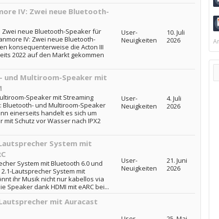
more IV: Zwei neue Bluetooth-
: Zwei neue Bluetooth-Speaker für
User-
10. Juli
anmore IV: Zwei neue Bluetooth-
Neuigkeiten
2026
Ar
n konsequenterweise die Acton III
ereits 2022 auf den Markt gekommen
h- und Multiroom-Speaker mit
M
ultiroom-Speaker mit Streaming
User-
4. Juli
: Bluetooth- und Multiroom-Speaker
Neuigkeiten
2026
n einerseits handelt es sich um
r mit Schutz vor Wasser nach IPX2
1-Lautsprecher System mit
RC
User-
21. Juni
recher System mit Bluetooth 6.0 und
Neuigkeiten
2026
: 2.1-Lautsprecher System mit
nt ihr Musik nicht nur kabellos via
ie Speaker dank HDMI mit eARC bei...
Lautsprecher mit Auracast
User-
25. Mai