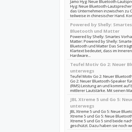
Jamo Hyg: Neue Bluetooth-Lautspre
Hyg: Neue Bluetooth-Lautsprecher 
das Unternehmen inzwischen zu Ci
teilweise in chinesischer Hand. K
Powered by Shelly: Smarte
Bluetooth und Matter
Powered by Shelly: Smartes Vorha
Matter: Powered by Shelly: Smart
Bluetooth und Matter Das Set träg
Klartext bedeutet, dass im Inneren 
Hardware...
Teufel Motiv Go 2: Neuer B
unterwegs
Teufel Motiv Go 2: Neuer Bluetoot
Go 2: Neuer Bluetooth-Speaker für
(RMS) Leistung an und kommt auf b
mittlerer Lautstärke. Mit seinen Ma
JBL Xtreme 5 und Go 5: Neu
unterwegs
JBL Xtreme 5 und Go 5: Neue Bluet
Xtreme 5 und Go 5: Neue Bluetoot
Xtreme 5 und Go 5 sind beide nac
geschützt. Dazu haben sie noch we