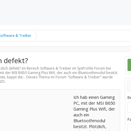
Software & Treiber
h defekt?
tzlich defekt? im Bereich
Software & Treiber
im SysProfile Forum bei
mit der MSI B650 Gaming Plus Wifi, der auch ein Bluetoothmodul besitzt.
ite, kappt die... Dieses Thema im Forum "
Software & Treiber
" wurde
025
.
Ich hab einen Gaming
B
PC, mit der MSI B650
Gaming Plus Wifi, der
auch ein
P
Bluetoothmodul
besitzt. Plötzlich,