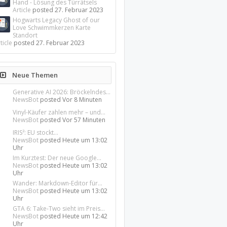
Hand - Lösung des Türrätsels
Article
posted
27. Februar 2023
Hogwarts Legacy Ghost of our
Love Schwimmkerzen Karte
Standort
ticle
posted
27. Februar 2023
Neue Themen
Generative AI 2026: Bröckelndes...
NewsBot
posted
Vor 8 Minuten
Vinyl-Käufer zahlen mehr – und...
NewsBot
posted
Vor 57 Minuten
IRIS²: EU stockt...
NewsBot
posted
Heute um 13:02
Uhr
Im Kurztest: Der neue Google...
NewsBot
posted
Heute um 13:02
Uhr
Wander: Markdown-Editor für...
NewsBot
posted
Heute um 13:02
Uhr
GTA 6: Take-Two sieht im Preis...
NewsBot
posted
Heute um 12:42
Uhr