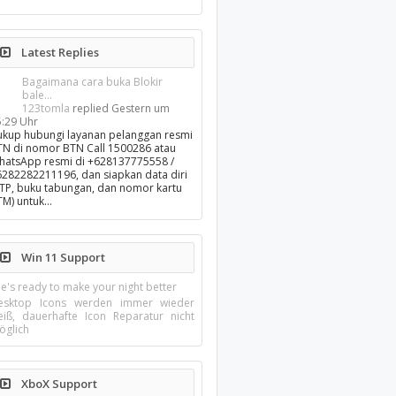
Latest Replies
Bagaimana cara buka Blokir
bale...
123tomla
replied
Gestern um
5:29 Uhr
ukup hubungi layanan pelanggan resmi
TN di nomor BTN Call 1500286 atau
hatsApp resmi di +628137775558 /
6282282211196, dan siapkan data diri
KTP, buku tabungan, dan nomor kartu
TM) untuk…
Win 11 Support
e's ready to make your night better
esktop Icons werden immer wieder
eiß, dauerhafte Icon Reparatur nicht
öglich
XboX Support