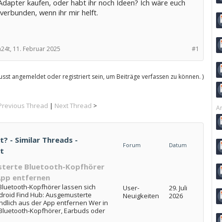
Adapter kaufen, oder habt ihr noch Ideen? Ich wäre euch
 verbunden, wenn ihr mir helft.
24t,
11. Februar 2025
#1
sst angemeldet oder registriert sein, um Beiträge verfassen zu können. )
Previous Thread
|
Next Thread
>
Ar
? - Similar Threads -
Forum
Datum
t
sterte Bluetooth-Kopfhörer
 App entfernen
Bluetooth-Kopfhörer lassen sich
User-
29. Juli
droid Find Hub: Ausgemusterte
Neuigkeiten
2026
ndlich aus der App entfernen Wer in
Bluetooth-Kopfhörer, Earbuds oder