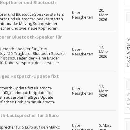
 Kopfhörer und Bluetooth-
20.
User-
örer und Bluetooth-Speaker starten:
März
Neuigkeiten
örer und Bluetooth-Speaker starten
2026
Untermarke Moving Sound wieder.
echer und zwei neue Kopfhörer...
barer Bluetooth-Speaker für
0
C
17.
B
luetooth-Speaker für „True
User-
März
W
ley 450: Tragbarer Bluetooth-Speaker
Neuigkeiten
2026
+
r ist sozusagen der kleine Bruder
(
0. Dabei verspricht der Hersteller
A
iges Hotpatch-Update fixt
17.
patch-Update fixt Bluetooth-
User-
März
mäßiges Hotpatch-Update fixt
Neuigkeiten
Sh
2026
 ein außerplanmäßiges Update
D
zifischen Problem mit Bluetooth-
w
m
oth-Lautsprecher für 5 Euro
User-
5. März
tsprecher für 5 Euro auf den Markt: