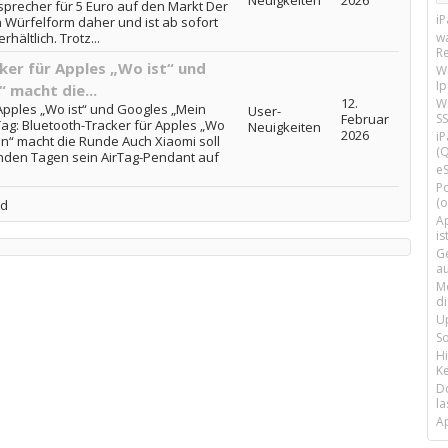
Neuigkeiten
2026
tsprecher für 5 Euro auf den Markt Der
i
n Würfelform daher und ist ab sofort
w
hältlich. Trotz...
R
ker für Apples „Wo ist“ und
W
I
 macht die...
12.
Wi
 Apples „Wo ist“ und Googles „Mein
User-
SS
Februar
 Tag: Bluetooth-Tracker für Apples „Wo
Neuigkeiten
2026
i
en“ macht die Runde Auch Xiaomi soll
(Q
nden Tagen sein AirTag-Pendant auf
e
P
(o
ed
Ap
is
G
a
M
d
U
S
H
Ke
D
la
A