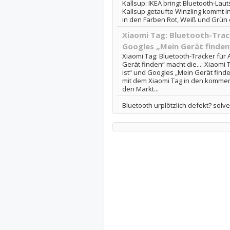
Kallsup: IKEA bringt Bluetooth-Lau
Kallsup getaufte Winzling kommt i
in den Farben Rot, Weiß und Grün er
Xiaomi Tag: Bluetooth-Trac
Googles „Mein Gerät finden“
Xiaomi Tag: Bluetooth-Tracker für
Gerät finden“ macht die...: Xiaomi
ist“ und Googles „Mein Gerät find
mit dem Xiaomi Tag in den komme
den Markt...
Bluetooth urplötzlich defekt? solv