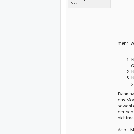
Gast
mehr, w
N
G
N
N
g
Dann ha
das Mod
sowohl 
der von 
nichtmal
Also...