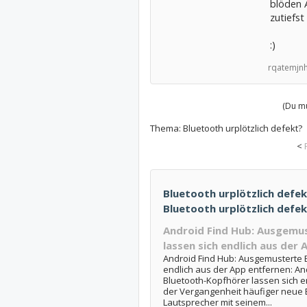
blöden 
zutiefst
:)
rqatemjnh
(Du mu
Thema:
Bluetooth urplötzlich defekt?
<
Bluetooth urplötzlich defekt
Bluetooth urplötzlich defek
Android Find Hub: Ausgemu
lassen sich endlich aus der
Android Find Hub: Ausgemusterte 
endlich aus der App entfernen: An
Bluetooth-Kopfhörer lassen sich e
der Vergangenheit häufiger neue 
Lautsprecher mit seinem...