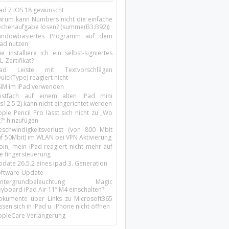
Pad 7 iOS 18 gewünscht
arum kann Numbers nicht die einfache
echenaufgabe lösen? (summe(B3:B92))
indowbasiertes Programm auf dem
pad nutzen
e installiere ich ein selbst-signiertes
L-Zertifikat?
Pad Leiste mit Textvorschlägen
uickType) reagiert nicht
SIM im iPad verwenden
ostfach auf einem alten iPad mini
s12.5.2) kann nicht eingerichtet werden
ple Pencil Pro lässt sich nicht zu „Wo
t?“ hinzufügen
eschwindigkeitsverlust (von 800 Mbit
uf 50Mbit) im WLAN bei VPN Aktivierung
oin, mein iPad reagiert nicht mehr auf
ie fingersteuerung
pdate 26.5.2 eines ipad 3. Generation
oftware-Update
intergrundbeleuchtung Magic
yboard iPad Air 11’’ M4 einschalten?
okumente über Links zu Microsoft365
ssen sich in iPad u. iPhone nicht öffnen
ppleCare Verlängerung