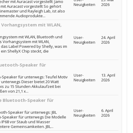
cher mit Auracast vorgestellt: Jamo
Neuigkeiten
2026
mit Auracast vorgestellt So gehört
nemaster und Rayleigh Lab, ist also
ommende Audioprodukte...
s Vorhangsystem mit WLAN,
ngsystem mit WLAN, Bluetooth und
User-
24. April
es Vorhangsystem mit WLAN,
Neuigkeiten
2026
t das Label Powered by Shelly, was im
ein ShellyX Chip steckt, die
luetooth-Speaker für
User-
13. April
h-Speaker für unterwegs: Teufel Motiv
Neuigkeiten
2026
 unterwegs Dieser bietet 20 Watt
is zu 15 Stunden Akkulaufzeit bei
ßen von 21,1 x...
e Bluetooth-Speaker für
User-
6. April
ooth-Speaker für unterwegs: JBL
Neuigkeiten
2026
h-Speaker für unterwegs Die Modelle
h IP68 vor Staub und Wasser
itere Gemeinsamkeiten. JBL...