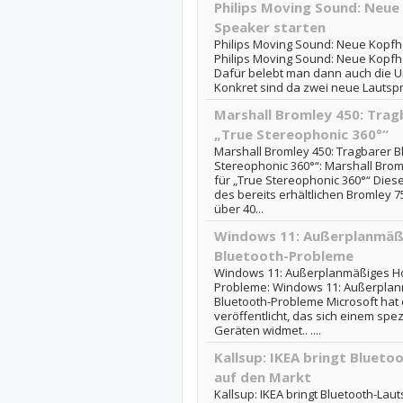
Philips Moving Sound: Neue
Speaker starten
Philips Moving Sound: Neue Kopfh
Philips Moving Sound: Neue Kopfh
Dafür belebt man dann auch die 
Konkret sind da zwei neue Lautspr
Marshall Bromley 450: Trag
„True Stereophonic 360°“
Marshall Bromley 450: Tragbarer B
Stereophonic 360°“: Marshall Brom
für „True Stereophonic 360°“ Diese
des bereits erhältlichen Bromley 75
über 40...
Windows 11: Außerplanmäß
Bluetooth-Probleme
Windows 11: Außerplanmäßiges Hot
Probleme: Windows 11: Außerplan
Bluetooth-Probleme Microsoft hat
veröffentlicht, das sich einem spe
Geräten widmet.. ....
Kallsup: IKEA bringt Blueto
auf den Markt
Kallsup: IKEA bringt Bluetooth-Lau