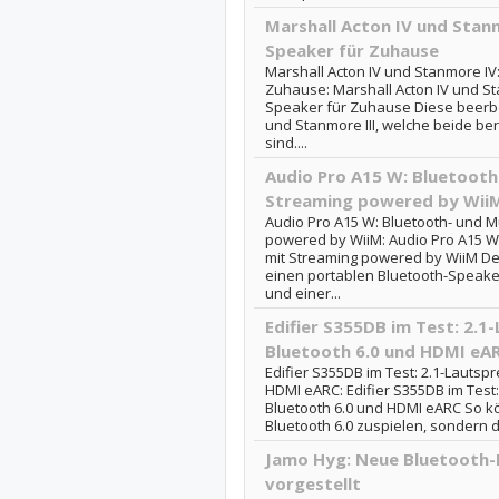
Marshall Acton IV und Stan
Speaker für Zuhause
Marshall Acton IV und Stanmore IV
Zuhause: Marshall Acton IV und St
Speaker für Zuhause Diese beerbe
und Stanmore III, welche beide b
sind....
Audio Pro A15 W: Bluetoot
Streaming powered by Wii
Audio Pro A15 W: Bluetooth- und M
powered by WiiM: Audio Pro A15 W
mit Streaming powered by WiiM Den
einen portablen Bluetooth-Speake
und einer...
Edifier S355DB im Test: 2.
Bluetooth 6.0 und HDMI eA
Edifier S355DB im Test: 2.1-Lautsp
HDMI eARC: Edifier S355DB im Test
Bluetooth 6.0 und HDMI eARC So kön
Bluetooth 6.0 zuspielen, sondern d
Jamo Hyg: Neue Bluetooth-
vorgestellt