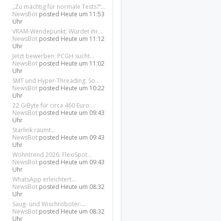
„Zu mächtig für normale Tests?“...
NewsBot
posted
Heute um 11:53
Uhr
VRAM-Wendepunkt: Würdet ihr...
NewsBot
posted
Heute um 11:12
Uhr
Jetzt bewerben: PCGH sucht...
NewsBot
posted
Heute um 11:02
Uhr
SMT und Hyper-Threading: So...
NewsBot
posted
Heute um 10:22
Uhr
22 GiByte für circa 460 Euro:...
NewsBot
posted
Heute um 09:43
Uhr
Starlink räumt...
NewsBot
posted
Heute um 09:43
Uhr
Wohntrend 2026: FlexiSpot...
NewsBot
posted
Heute um 09:43
Uhr
WhatsApp erleichtert...
NewsBot
posted
Heute um 08:32
Uhr
Saug- und Wischroboter:...
NewsBot
posted
Heute um 08:32
Uhr