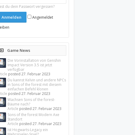
ast du dein Passwort vergessen?
Angemeldet
leiben
Game News
Die Vorinstallation von Genshin
Impact Version 3.5 ist jetzt
verfügbar
ticle
posted
27. Februar 2023
Du kannst Kelvin und andere NPCs
in Sons of the forest mit diesem
einfachen Befehl klonen
ticle
posted
27. Februar 2023
Wachsen Sons of the forest-
Bäume nach?
Article
posted
27. Februar 2023
Sons of the forest Modern Axe
Standort
Article
posted
27. Februar 2023
Ist Hogwarts-Legacy ein
Mehrspieler-Spiel?