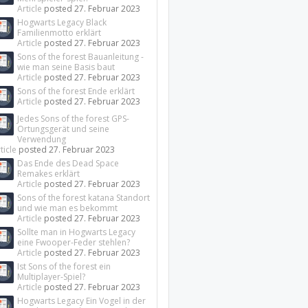
Article
posted
27. Februar 2023
Hogwarts Legacy Black
Familienmotto erklärt
Article
posted
27. Februar 2023
Sons of the forest Bauanleitung -
wie man seine Basis baut
Article
posted
27. Februar 2023
Sons of the forest Ende erklärt
Article
posted
27. Februar 2023
Jedes Sons of the forest GPS-
Ortungsgerät und seine
Verwendung
ticle
posted
27. Februar 2023
Das Ende des Dead Space
Remakes erklärt
Article
posted
27. Februar 2023
Sons of the forest katana Standort
und wie man es bekommt
Article
posted
27. Februar 2023
Sollte man in Hogwarts Legacy
eine Fwooper-Feder stehlen?
Article
posted
27. Februar 2023
Ist Sons of the forest ein
Multiplayer-Spiel?
Article
posted
27. Februar 2023
Hogwarts Legacy Ein Vogel in der