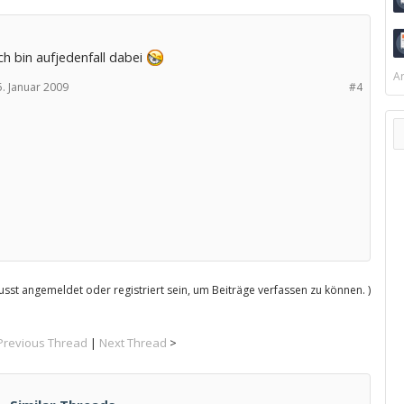
h bin aufjedenfall dabei
Ar
5. Januar 2009
#4
sst angemeldet oder registriert sein, um Beiträge verfassen zu können. )
Previous Thread
|
Next Thread
>