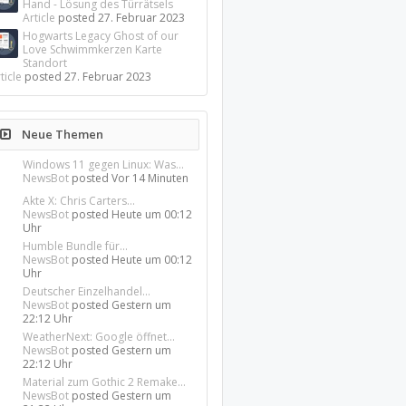
Hand - Lösung des Türrätsels
Article
posted
27. Februar 2023
Hogwarts Legacy Ghost of our
Love Schwimmkerzen Karte
Standort
ticle
posted
27. Februar 2023
Neue Themen
Windows 11 gegen Linux: Was...
NewsBot
posted
Vor 14 Minuten
Akte X: Chris Carters...
NewsBot
posted
Heute um 00:12
Uhr
Humble Bundle für...
NewsBot
posted
Heute um 00:12
Uhr
Deutscher Einzelhandel...
NewsBot
posted
Gestern um
22:12 Uhr
WeatherNext: Google öffnet...
NewsBot
posted
Gestern um
22:12 Uhr
Material zum Gothic 2 Remake...
NewsBot
posted
Gestern um