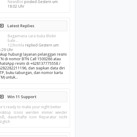
NewsBot
posted
Gestern um
18:02 Uhr
Latest Replies
Bagaimana cara buka Blokir
bale...
123tomla
replied
Gestern um
5:29 Uhr
ukup hubungi layanan pelanggan resmi
TN di nomor BTN Call 1500286 atau
hatsApp resmi di +628137775558 /
6282282211196, dan siapkan data diri
KTP, buku tabungan, dan nomor kartu
TM) untuk…
Win 11 Support
e's ready to make your night better
esktop Icons werden immer wieder
eiß, dauerhafte Icon Reparatur nicht
öglich