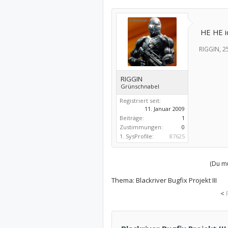
HE HE ic
RIGGIN,
2
RIGGIN
Grünschnabel
Registriert seit:
11. Januar 2009
Beiträge:
1
Zustimmungen:
0
1. SysProfile:
87625
(Du mu
Thema:
Blackriver Bugfix Projekt III
<