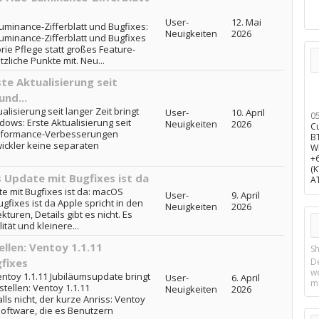
User-
12. Mai
uminance-Zifferblatt und Bugfixes:
Neuigkeiten
2026
Luminance-Zifferblatt und Bugfixes
rie Pflege statt großes Feature-
zliche Punkte mit. Neu...
te Aktualisierung seit
und...
lisierung seit langer Zeit bringt
User-
10. April
0
dows: Erste Aktualisierung seit
Neuigkeiten
2026
C
Performance-Verbesserungen
B
ickler keine separaten
W
+
(
 Update mit Bugfixes ist da
A
e mit Bugfixes ist da: macOS
User-
9. April
gfixes ist da Apple spricht in den
Neuigkeiten
2026
uren, Details gibt es nicht. Es
tät und kleinere...
llen: Ventoy 1.1.11
Sh
fixes
D
w
entoy 1.1.11 Jubiläumsupdate bringt
User-
6. April
m
tellen: Ventoy 1.1.11
Neuigkeiten
2026
ls nicht, der kurze Anriss: Ventoy
oftware, die es Benutzern