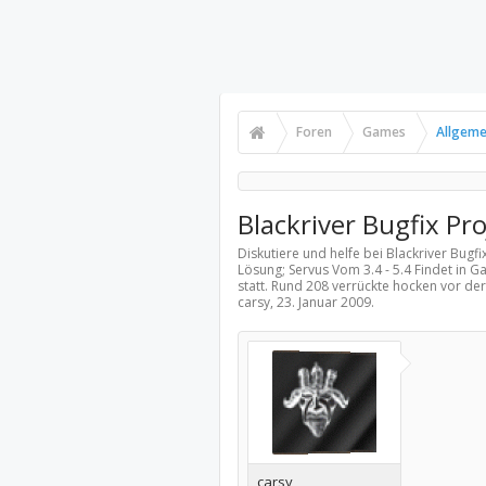
Foren
Games
Allgeme
Blackriver Bugfix Proj
Diskutiere und helfe bei Blackriver Bugfix
Lösung; Servus Vom 3.4 - 5.4 Findet in G
statt. Rund 208 verrückte hocken vor de
carsy,
23. Januar 2009
.
carsy