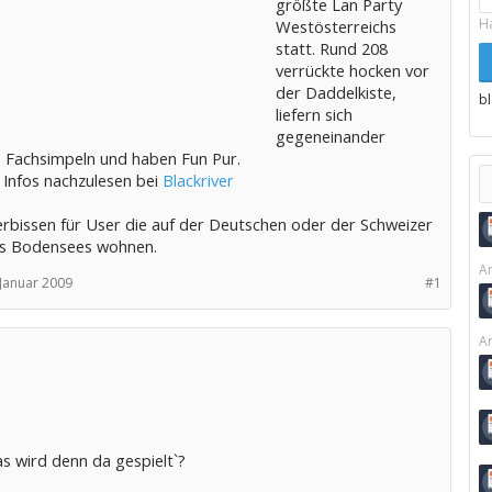
größte Lan Party
H
Westösterreichs
statt. Rund 208
verrückte hocken vor
der Daddelkiste,
b
liefern sich
gegeneinander
, Fachsimpeln und haben Fun Pur.
 Infos nachzulesen bei
Blackriver
erbissen für User die auf der Deutschen oder der Schweizer
es Bodensees wohnen.
Ar
 Januar 2009
#1
Ar
 wird denn da gespielt`?