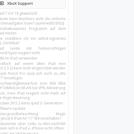
XboX Support
Pad 7 iOS 18 gewünscht
arum kann Numbers nicht die einfache
echenaufgabe lösen? (summe(B3:B92))
indowbasiertes Programm auf dem
pad nutzen
e installiere ich ein selbst-signiertes
L-Zertifikat?
Pad Leiste mit Textvorschlägen
uickType) reagiert nicht
SIM im iPad verwenden
ostfach auf einem alten iPad mini
s12.5.2) kann nicht eingerichtet werden
ple Pencil Pro lässt sich nicht zu „Wo
t?“ hinzufügen
eschwindigkeitsverlust (von 800 Mbit
uf 50Mbit) im WLAN bei VPN Aktivierung
oin, mein iPad reagiert nicht mehr auf
ie fingersteuerung
pdate 26.5.2 eines ipad 3. Generation
oftware-Update
intergrundbeleuchtung Magic
yboard iPad Air 11’’ M4 einschalten?
okumente über Links zu Microsoft365
ssen sich in iPad u. iPhone nicht öffnen
ppleCare Verlängerung