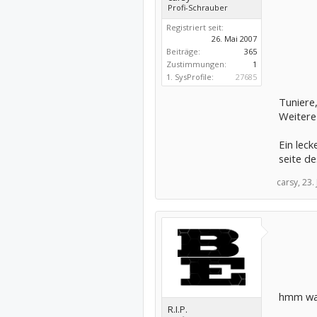
Profi-Schrauber
Registriert seit:
26. Mai 2007
Beiträge:
365
Zustimmungen:
1
1. SysProfile:
27685
Tuniere
Weitere
Ein leck
seite d
carsy,
23.
hmm was
R.I.P.