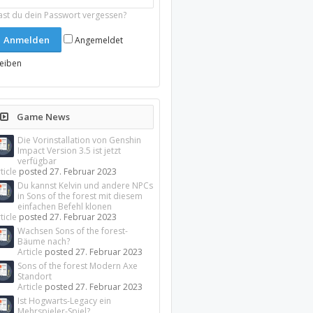
ast du dein Passwort vergessen?
Angemeldet
leiben
Game News
Die Vorinstallation von Genshin
Impact Version 3.5 ist jetzt
verfügbar
ticle
posted
27. Februar 2023
Du kannst Kelvin und andere NPCs
in Sons of the forest mit diesem
einfachen Befehl klonen
ticle
posted
27. Februar 2023
Wachsen Sons of the forest-
Bäume nach?
Article
posted
27. Februar 2023
Sons of the forest Modern Axe
Standort
Article
posted
27. Februar 2023
Ist Hogwarts-Legacy ein
Mehrspieler-Spiel?