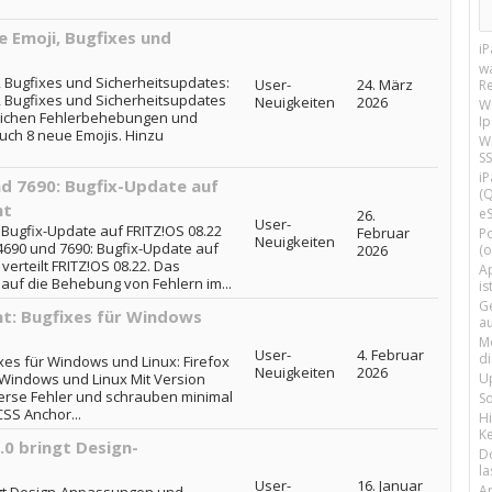
e Emoji, Bugfixes und
i
w
, Bugfixes und Sicherheitsupdates:
User-
24. März
R
i, Bugfixes und Sicherheitsupdates
Neuigkeiten
2026
W
üblichen Fehlerbehebungen und
I
uch 8 neue Emojis. Hinzu
Wi
SS
i
nd 7690: Bugfix-Update auf
(Q
ht
e
26.
User-
 Bugfix-Update auf FRITZ!OS 08.22
Februar
P
Neuigkeiten
, 4690 und 7690: Bugfix-Update auf
2026
(o
 verteilt FRITZ!OS 08.22. Das
Ap
auf die Behebung von Fehlern im...
is
G
cht: Bugfixes für Windows
a
M
User-
4. Februar
d
fixes für Windows und Linux: Firefox
Neuigkeiten
2026
ür Windows und Linux Mit Version
U
verse Fehler und schrauben minimal
S
CSS Anchor...
H
Ke
1.0 bringt Design-
D
la
User-
16. Januar
A