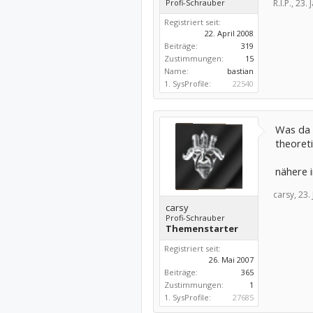
Profi-Schrauber
R.I.P.,
23. 
Registriert seit:
22. April 2008
Beiträge:
319
Zustimmungen:
15
Name:
bastian
1. SysProfile:
22540
Was da 
theoreti
nähere 
carsy,
23.
carsy
Profi-Schrauber
Themenstarter
Registriert seit:
26. Mai 2007
Beiträge:
365
Zustimmungen:
1
1. SysProfile:
27685