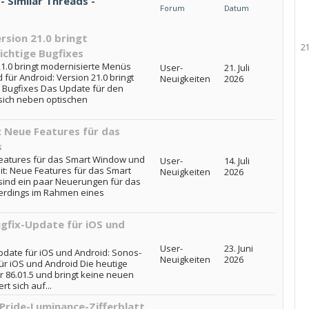
 - Similar Threads -
Forum
Datum
rsion 21.0 bringt
2
chtige Bugfixes
21.0 bringt modernisierte Menüs
User-
21. Juli
 für Android: Version 21.0 bringt
Neuigkeiten
2026
 Bugfixes Das Update für den
 sich neben optischen
t: Neue Features für das
s
 Features für das Smart Window und
User-
14. Juli
eit: Neue Features für das Smart
Neuigkeiten
2026
sind ein paar Neuerungen für das
erdings im Rahmen eines
ugfix-Update für iOS und
User-
23. Juni
pdate für iOS und Android: Sonos-
Neuigkeiten
2026
ür iOS und Android Die heutige
 86.01.5 und bringt keine neuen
t sich auf...
Pride-Luminance-Zifferblatt