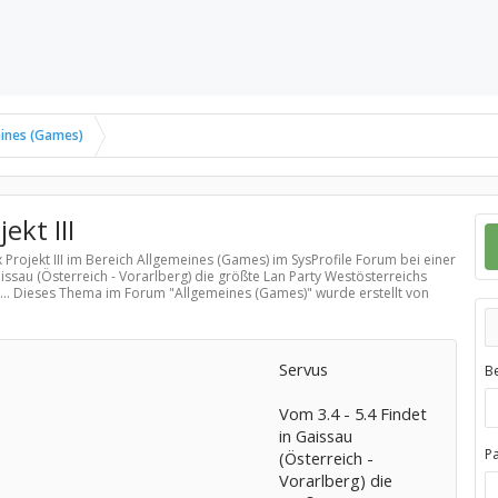
ines (Games)
ekt III
 Projekt III im Bereich
Allgemeines (Games)
im SysProfile Forum bei einer
aissau (Österreich - Vorarlberg) die größte Lan Party Westösterreichs
r... Dieses Thema im Forum "
Allgemeines (Games)
" wurde erstellt von
Servus
B
Vom 3.4 - 5.4 Findet
in Gaissau
P
(Österreich -
Vorarlberg) die