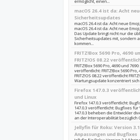
ermöglicht, einen...
macOS 26.4 ist da: Acht neu
Sicherheitsupdates
macOS 26.4 ist da: Acht neue Emoji
macOS 26.4 ist da: Acht neue Emoj
Das Update bringt nicht nur die 
Sicherheitsupdates mit, sondern a
kommen...
FRITZ!Box 5690 Pro, 4690 u
FRITZ!OS 08.22 veröffentlic
FRITZ!Box 5690 Pro, 4690 und 7690:
veröffentlicht: FRITZ!Box 5690 Pro
FRITZ!OS 08.22 veröffentlicht FRITZ!
Wartungsupdate konzentriert sich 
Firefox 147.0.3 veröffentli
und Linux
Firefox 147.0.3 veröffentlicht: Bug
147.0.3 veröffentlicht: Bugfixes f
147.0.3 beheben die Entwickler di
an der Interoperabilität bezüglich 
Jellyfin für Roku: Version 3.
Anpassungen und Bugfixes