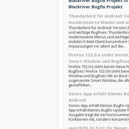
Blackriver Bugfix Projekt III
Blackriver Bugfix Projekt
Thunderbird für Android: Ve
modernisierte Menüs und wi
Thunderbird für Android: Version 
und wichtige Bugfixes: Thunderbird
modernisierte Menüs und wichtige
mobilen E-Mail-Client konzentriert
Anpassungen vor allem auf die...
Firefox 152.0.6 steht berei
Smart Window und Bugfixe
Firefox 152.0.6 steht bereit: Neue
Bugfixes: Firefox 152.0.6 steht ber
Window und Bugfixes Mit an Bord 
sogenannte Smart Window, die all
gestaffelten...
Sonos-App erhält kleines B
Android
Sonos-App erhält kleines Bugfix-U
App erhält kleines Bugfix-Update f
Ausgabe trägt die Versionsnummer
Funktionen mit, sondern konzentrier
watchOS 26.5 ist da: Neues 