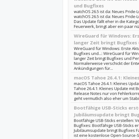
und Bugfixes
watchOS 26.5 ist da: Neues Pride-L
watchOS 26.5 ist da: Neues Pride-
Das Update fällt eher in die Katego
Feuerwerk, bringt aber ein paar nüt
WireGuard für Windows: Ers
langer Zeit bringt Bugfixes 
WireGuard für Windows: Erste Aktua
Bugfixes und...: WireGuard für Win
langer Zeit bringt Bugfixes und 
Normalerweise verschickt der Entw
Ankündigungen für...
macOS Tahoe 26.4.1: Kleines
macOS Tahoe 26.4.1: Kleines Updat
Tahoe 26.4.1: Kleines Update mit Bu
Release Notes nur von Fehlerkorrekt
geht vermutlich also eher um Stabili
Bootfähige USB-Sticks erste
Jubiläumsupdate bringt Bug
Bootfähige USB-Sticks erstellen: V
Bugfixes: Bootfähige USB-Sticks ers
Jubiläumsupdate bringt Bugfixes Fal
ist eine kostenlose Open-Source-S