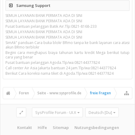
Samsung Support
SEMUA LAYANAN BANK PERMATA ADA DI SINI
SEMUA LAYANAN BANK PERMATA ADA DI SINI
Pusat bantuan pelanggan Batik Air.Tlp:0821-8168-233
SEMUA LAYANAN BANK PERMATA ADA DI SINI
SEMUA LAYANAN BANK PERMATA ADA DI SINI
SimAk" panduan Cara buka blokr BRmo tanpa ke bank layanan cara atasi
akun BRmo terblokr
Begini cara menghapus biaya tahunan kartu kredit Mega berikut tutup
cara yang benar
Pusat bantuan pelanggan Agoda.Tlp/wa:082144377824
Call center Air Asia Jakarta bantuan 24 jam.Tlp/wa:082144377824
Berikut Cara koreksi nama tiket di Agoda.Tlp/wa:082144377824
Foren
Seite - www.sysprofile.de
freie Fragen
SysProfile Forum - UI.X
Deutsch [Du]
Kontakt
Hilfe
Sitemap
Nutzungsbedingungen