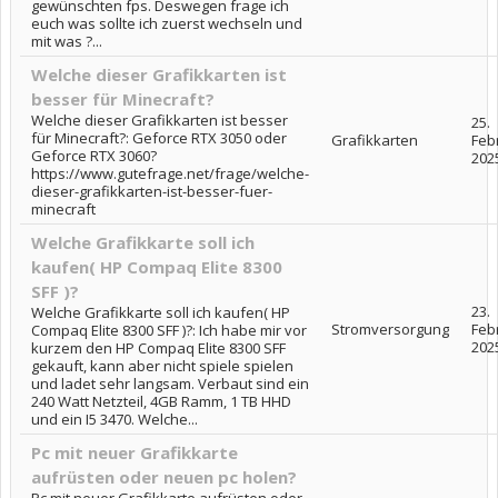
gewünschten fps. Deswegen frage ich
euch was sollte ich zuerst wechseln und
mit was ?...
Welche dieser Grafikkarten ist
besser für Minecraft?
Welche dieser Grafikkarten ist besser
25.
für Minecraft?: Geforce RTX 3050 oder
Grafikkarten
Feb
Geforce RTX 3060?
202
https://www.gutefrage.net/frage/welche-
dieser-grafikkarten-ist-besser-fuer-
minecraft
Welche Grafikkarte soll ich
kaufen( HP Compaq Elite 8300
SFF )?
23.
Welche Grafikkarte soll ich kaufen( HP
Stromversorgung
Feb
Compaq Elite 8300 SFF )?: Ich habe mir vor
202
kurzem den HP Compaq Elite 8300 SFF
gekauft, kann aber nicht spiele spielen
und ladet sehr langsam. Verbaut sind ein
240 Watt Netzteil, 4GB Ramm, 1 TB HHD
und ein I5 3470. Welche...
Pc mit neuer Grafikkarte
aufrüsten oder neuen pc holen?