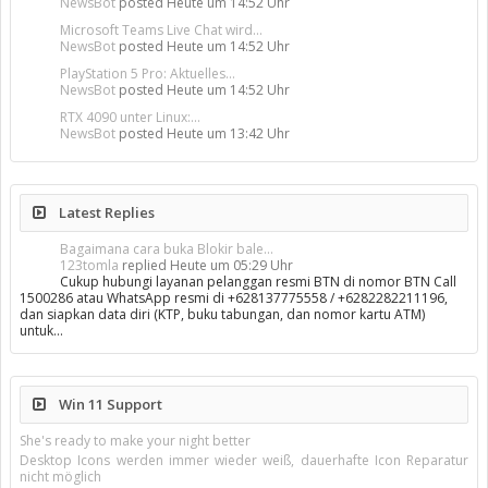
NewsBot
posted
Heute um 14:52 Uhr
Microsoft Teams Live Chat wird...
NewsBot
posted
Heute um 14:52 Uhr
PlayStation 5 Pro: Aktuelles...
NewsBot
posted
Heute um 14:52 Uhr
RTX 4090 unter Linux:...
NewsBot
posted
Heute um 13:42 Uhr
Latest Replies
Bagaimana cara buka Blokir bale...
123tomla
replied
Heute um 05:29 Uhr
Cukup hubungi layanan pelanggan resmi BTN di nomor BTN Call
1500286 atau WhatsApp resmi di +628137775558 / +6282282211196,
dan siapkan data diri (KTP, buku tabungan, dan nomor kartu ATM)
untuk…
Win 11 Support
She's ready to make your night better
Desktop Icons werden immer wieder weiß, dauerhafte Icon Reparatur
nicht möglich