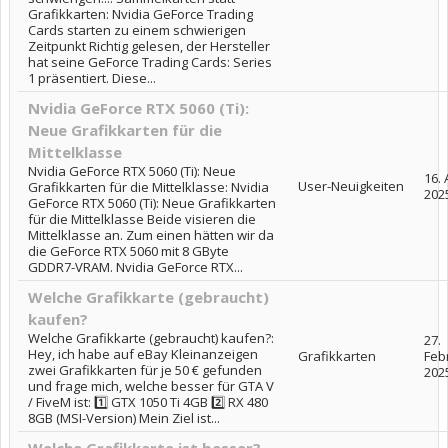
Grafikkarten: Nvidia GeForce Trading
Cards starten zu einem schwierigen
Zeitpunkt Richtig gelesen, der Hersteller
hat seine GeForce Trading Cards: Series
1 präsentiert. Diese...
Nvidia GeForce RTX 5060 (Ti):
Neue Grafikkarten für die
Mittelklasse
Nvidia GeForce RTX 5060 (Ti): Neue
16. 
User-Neuigkeiten
Grafikkarten für die Mittelklasse: Nvidia
202
GeForce RTX 5060 (Ti): Neue Grafikkarten
für die Mittelklasse Beide visieren die
Mittelklasse an. Zum einen hätten wir da
die GeForce RTX 5060 mit 8 GByte
GDDR7-VRAM. Nvidia GeForce RTX...
Welche Grafikkarte (gebraucht)
kaufen?
Welche Grafikkarte (gebraucht) kaufen?:
27.
Hey, ich habe auf eBay Kleinanzeigen
Grafikkarten
Feb
zwei Grafikkarten für je 50 € gefunden
202
und frage mich, welche besser für GTA V
/ FiveM ist: 1️⃣ GTX 1050 Ti 4GB 2️⃣ RX 480
8GB (MSI-Version) Mein Ziel ist...