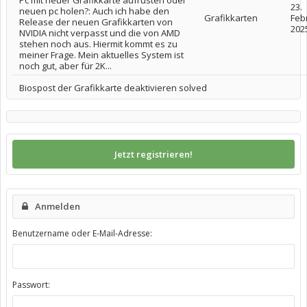
Pc mit neuer Grafikkarte aufrüsten oder
23.
neuen pc holen?: Auch ich habe den
Grafikkarten
Feb
Release der neuen Grafikkarten von
202
NVIDIA nicht verpasst und die von AMD
stehen noch aus. Hiermit kommt es zu
meiner Frage. Mein aktuelles System ist
noch gut, aber für 2K...
Biospost der Grafikkarte deaktivieren solved
Jetzt registrieren!
Anmelden
Benutzername oder E-Mail-Adresse:
Passwort: