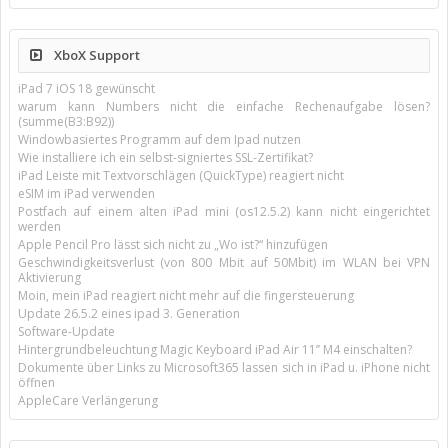
XboX Support
iPad 7 iOS 18 gewünscht
warum kann Numbers nicht die einfache Rechenaufgabe lösen?
(summe(B3:B92))
Windowbasiertes Programm auf dem Ipad nutzen
Wie installiere ich ein selbst-signiertes SSL-Zertifikat?
iPad Leiste mit Textvorschlägen (QuickType) reagiert nicht
eSIM im iPad verwenden
Postfach auf einem alten iPad mini (os12.5.2) kann nicht eingerichtet
werden
Apple Pencil Pro lässt sich nicht zu „Wo ist?“ hinzufügen
Geschwindigkeitsverlust (von 800 Mbit auf 50Mbit) im WLAN bei VPN
Aktivierung
Moin, mein iPad reagiert nicht mehr auf die fingersteuerung
Update 26.5.2 eines ipad 3. Generation
Software-Update
Hintergrundbeleuchtung Magic Keyboard iPad Air 11’’ M4 einschalten?
Dokumente über Links zu Microsoft365 lassen sich in iPad u. iPhone nicht
öffnen
AppleCare Verlängerung