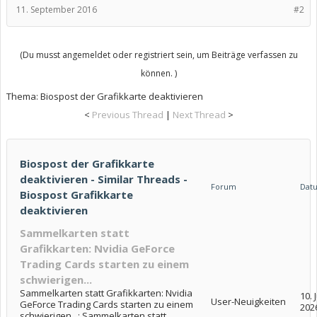
11. September 2016
#2
(Du musst angemeldet oder registriert sein, um Beiträge verfassen zu
können. )
Thema:
Biospost der Grafikkarte deaktivieren
<
Previous Thread
|
Next Thread
>
Biospost der Grafikkarte
deaktivieren - Similar Threads -
Forum
Dat
Biospost Grafikkarte
deaktivieren
Sammelkarten statt
Grafikkarten: Nvidia GeForce
Trading Cards starten zu einem
schwierigen...
Sammelkarten statt Grafikkarten: Nvidia
10. J
User-Neuigkeiten
GeForce Trading Cards starten zu einem
202
schwierigen...: Sammelkarten statt