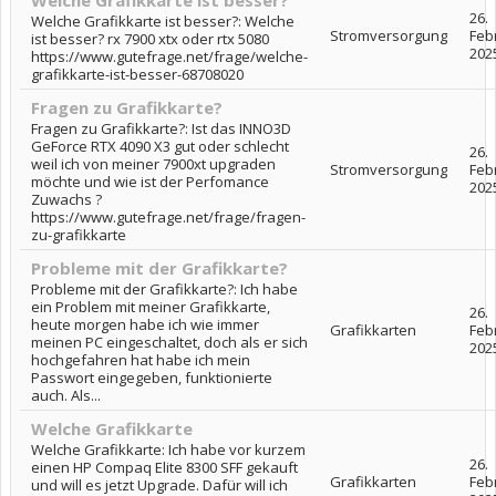
Welche Grafikkarte ist besser?
26.
Welche Grafikkarte ist besser?: Welche
Stromversorgung
Feb
ist besser? rx 7900 xtx oder rtx 5080
202
https://www.gutefrage.net/frage/welche-
grafikkarte-ist-besser-68708020
Fragen zu Grafikkarte?
Fragen zu Grafikkarte?: Ist das INNO3D
GeForce RTX 4090 X3 gut oder schlecht
26.
weil ich von meiner 7900xt upgraden
Stromversorgung
Feb
möchte und wie ist der Perfomance
202
Zuwachs ?
https://www.gutefrage.net/frage/fragen-
zu-grafikkarte
Probleme mit der Grafikkarte?
Probleme mit der Grafikkarte?: Ich habe
ein Problem mit meiner Grafikkarte,
26.
heute morgen habe ich wie immer
Grafikkarten
Feb
meinen PC eingeschaltet, doch als er sich
202
hochgefahren hat habe ich mein
Passwort eingegeben, funktionierte
auch. Als...
Welche Grafikkarte
Welche Grafikkarte: Ich habe vor kurzem
26.
einen HP Compaq Elite 8300 SFF gekauft
Grafikkarten
Feb
und will es jetzt Upgrade. Dafür will ich