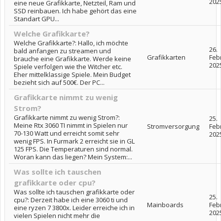
202
eine neue Grafikkarte, Netzteil, Ram und
SSD reinbauen. Ich habe gehört das eine
Standart GPU...
Welche Grafikkarte?
Welche Grafikkarte?: Hallo, ich möchte
26.
bald anfangen zu streamen und
Grafikkarten
Feb
brauche eine Grafikkarte. Werde keine
202
Spiele verfolgen wie the Witcher etc.
Eher mittelklassige Spiele. Mein Budget
bezieht sich auf 500€. Der PC...
Grafikkarte nimmt zu wenig
Strom?
Grafikkarte nimmt zu wenig Strom?:
25.
Meine Rtx 3060 TI nimmt in Spielen nur
Stromversorgung
Feb
70-130 Watt und erreicht somit sehr
202
wenig FPS. In Furmark 2 erreicht sie in GL
125 FPS. Die Temperaturen sind normal.
Woran kann das liegen? Mein System:...
Was sollte ich tauschen
grafikkarte oder cpu?
Was sollte ich tauschen grafikkarte oder
25.
cpu?: Derzeit habe ich eine 3060 ti und
Mainboards
Feb
eine ryzen 7 3800x. Leider erreiche ich in
202
vielen Spielen nicht mehr die