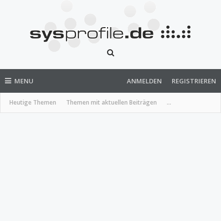
MENU
ANMELDEN
REGISTRIEREN
Heutige Themen
Themen mit aktuellen Beiträgen
...