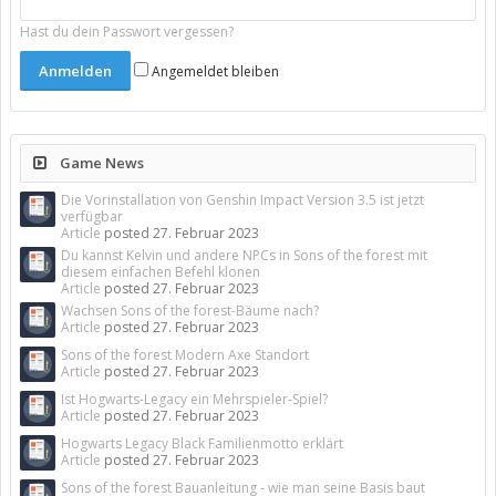
Hast du dein Passwort vergessen?
Angemeldet bleiben
Game News
Die Vorinstallation von Genshin Impact Version 3.5 ist jetzt
verfügbar
Article
posted
27. Februar 2023
Du kannst Kelvin und andere NPCs in Sons of the forest mit
diesem einfachen Befehl klonen
Article
posted
27. Februar 2023
Wachsen Sons of the forest-Bäume nach?
Article
posted
27. Februar 2023
Sons of the forest Modern Axe Standort
Article
posted
27. Februar 2023
Ist Hogwarts-Legacy ein Mehrspieler-Spiel?
Article
posted
27. Februar 2023
Hogwarts Legacy Black Familienmotto erklärt
Article
posted
27. Februar 2023
Sons of the forest Bauanleitung - wie man seine Basis baut