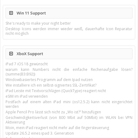
Win 11 Support
She's ready to make your night better
Desktop Icons werden immer wieder weiß, dauerhafte Icon Reparatur
nicht möglich
XboX Support
iPad 7 iOS 18 gewünscht
warum kann Numbers nicht die einfache Rechenaufgabe lösen?
(summe(B3:B92))
Windowbasiertes Programm auf dem Ipad nutzen
Wie installiere ich ein selbst-signiertes SSL-Zertifikat?
iPad Leiste mit Textvorschlägen (QuickType) reagiert nicht
eSIM im iPad verwenden
Postfach auf einem alten iPad mini (os12.5.2) kann nicht eingerichtet
werden
Apple Pencil Pro lässt sich nicht zu „Wo ist?“ hinzufügen
Geschwindigkeitsverlust (von 800 Mbit auf 50Mbit) im WLAN bei VPN
Aktivierung
Moin, mein iPad reagiert nicht mehr auf die fingersteuerung
Update 26.5.2 eines ipad 3. Generation