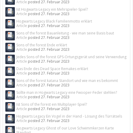
Article
posted
27. Februar 2023
Ist Hogwarts-Legacy ein Mehrspieler-Spiel?
Article
posted
27. Februar 2023
Hogwarts Legacy Black Familienmotto erklärt
Article
posted
27. Februar 2023
Sons of the forest Bauanleitung - wie man seine Basis baut
Article
posted
27. Februar 2023
Sons of the forest Ende erklärt
Article
posted
27. Februar 2023
Jedes Sons of the forest GPS-Ortungsgerät und seine Verwendung
Article
posted
27. Februar 2023
Das Ende des Dead Space Remakes erklärt
Article
posted
27. Februar 2023
Sons of the forest katana Standort und wie man es bekommt
Article
posted
27. Februar 2023
Sollte man in Hogwarts Legacy eine Fwooper-Feder stehlen?
Article
posted
27. Februar 2023
Ist Sons of the forest ein Multiplayer-Spiel?
Article
posted
27. Februar 2023
Hogwarts Legacy Ein Vogel in der Hand - Lösung des Türrätsels
Article
posted
27. Februar 2023
Hogwarts Legacy Ghost of our Love Schwimmkerzen Karte
Standort