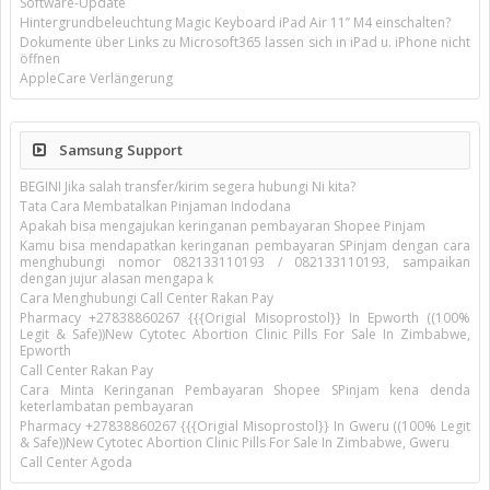
Software-Update
Hintergrundbeleuchtung Magic Keyboard iPad Air 11’’ M4 einschalten?
Dokumente über Links zu Microsoft365 lassen sich in iPad u. iPhone nicht
öffnen
AppleCare Verlängerung
Samsung Support
BEGINI Jika salah transfer/kirim segera hubungi Ni kita?
Tata Cara Membatalkan Pinjaman Indodana
Apakah bisa mengajukan keringanan pembayaran Shopee Pinjam
Kamu bisa mendapatkan keringanan pembayaran SPinjam dengan cara
menghubungi nomor 082133110193 / 082133110193, sampaikan
dengan jujur alasan mengapa k
Cara Menghubungi Call Center Rakan Pay
Pharmacy +27838860267 {{{Origial Misoprostol}} In Epworth ((100%
Legit & Safe))New Cytotec Abortion Clinic Pills For Sale In Zimbabwe,
Epworth
Call Center Rakan Pay
Cara Minta Keringanan Pembayaran Shopee SPinjam kena denda
keterlambatan pembayaran
Pharmacy +27838860267 {{{Origial Misoprostol}} In Gweru ((100% Legit
& Safe))New Cytotec Abortion Clinic Pills For Sale In Zimbabwe, Gweru
Call Center Agoda