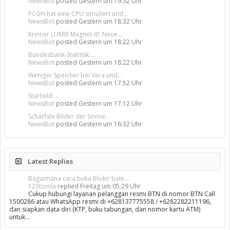
NewsBot
posted
Gestern um 19:32 Uhr
PCGH hat eine CPU simuliert und...
NewsBot
posted
Gestern um 18:32 Uhr
Krinner LUMIX Magnet-it!: Neue...
NewsBot
posted
Gestern um 18:22 Uhr
Bundesbank-Statistik:...
NewsBot
posted
Gestern um 18:22 Uhr
Weniger Speicher bei Vera und...
NewsBot
posted
Gestern um 17:52 Uhr
Starfield:...
NewsBot
posted
Gestern um 17:12 Uhr
Schärfste Bilder der Sonne...
NewsBot
posted
Gestern um 16:32 Uhr
Latest Replies
Bagaimana cara buka Blokir bale...
123tomla
replied
Freitag um 05:29 Uhr
Cukup hubungi layanan pelanggan resmi BTN di nomor BTN Call
1500286 atau WhatsApp resmi di +628137775558 / +6282282211196,
dan siapkan data diri (KTP, buku tabungan, dan nomor kartu ATM)
untuk…