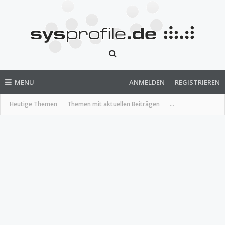
MENU
ANMELDEN
REGISTRIEREN
Heutige Themen
Themen mit aktuellen Beiträgen
...