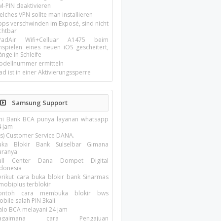
M-PIN deaktivieren
lches VPN sollte man installieren
pps verschwinden im Exposé, sind nicht
chtbar
-PadAir Wifi+Celluar A1475 beim
inspielen eines neuen iOS gescheitert,
nge in Schleife
odellnummer ermitteln
ad ist in einer Aktivierungssperre
Samsung Support
ini Bank BCA punya layanan whatsapp
4 jam
Cs) Customer Service DANA.
uka Blokir Bank Sulselbar Gimana
aranya
all Center Dana Dompet Digital
ndonesia
erikut cara buka blokir bank Sinarmas
mobiplus terblokir
ontoh cara membuka blokir bws
bile salah PIN 3kali
alo BCA melayani 24 jam
agaimana cara Pengajuan