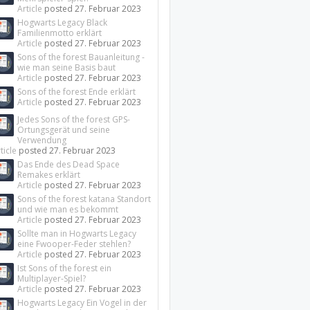
Article
posted
27. Februar 2023
Hogwarts Legacy Black
Familienmotto erklärt
Article
posted
27. Februar 2023
Sons of the forest Bauanleitung -
wie man seine Basis baut
Article
posted
27. Februar 2023
Sons of the forest Ende erklärt
Article
posted
27. Februar 2023
Jedes Sons of the forest GPS-
Ortungsgerät und seine
Verwendung
ticle
posted
27. Februar 2023
Das Ende des Dead Space
Remakes erklärt
Article
posted
27. Februar 2023
Sons of the forest katana Standort
und wie man es bekommt
Article
posted
27. Februar 2023
Sollte man in Hogwarts Legacy
eine Fwooper-Feder stehlen?
Article
posted
27. Februar 2023
Ist Sons of the forest ein
Multiplayer-Spiel?
Article
posted
27. Februar 2023
Hogwarts Legacy Ein Vogel in der