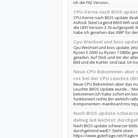
ich die F62 Version...
CPU-Kerne nach BIOS updat
CPU-Kerne nach BIOS update deakti
AsRock Steel Legend B650 Wifi un
die UEFI Version 3.16 aufgespielt
habe ich gesehen das XMP für den 
Cpu Wechsel und bios updat
Cpu Wechsel und bios update. Jetz
Ryzen 5 2600 zu Ryzen 7 5800x gew
geladen. Auf Stick und mir der alte
Bild und die Kühler sind laut. Ich k
Neue CPU Bekommen aber d
rot bei der CPU Leuchte (B
Neue CPU Bekommen aber das main
Leuchte (BIOS Update wurde...: M
bekommen.Ich habe sofort ein bio
funktioniert nichts.Bin wirklich ratl
Komponenten: mainboard msi mpg.
Nach BIOS update schwarze
debug led leichtet durchge
Nach BIOS update schwarzer bildsc
durchgehend weiß?: Steht oben
https://www.gutefrage.net/frage/