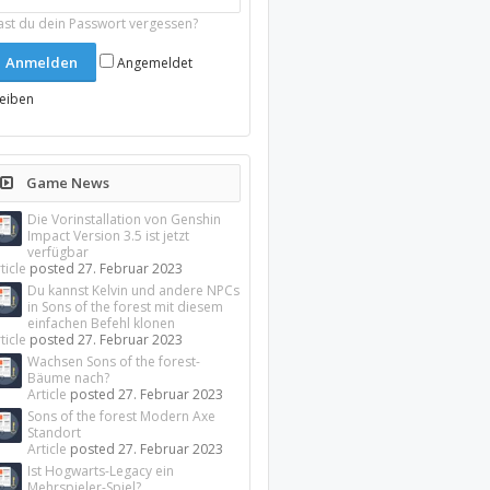
ast du dein Passwort vergessen?
Angemeldet
leiben
Game News
Die Vorinstallation von Genshin
Impact Version 3.5 ist jetzt
verfügbar
ticle
posted
27. Februar 2023
Du kannst Kelvin und andere NPCs
in Sons of the forest mit diesem
einfachen Befehl klonen
ticle
posted
27. Februar 2023
Wachsen Sons of the forest-
Bäume nach?
Article
posted
27. Februar 2023
Sons of the forest Modern Axe
Standort
Article
posted
27. Februar 2023
Ist Hogwarts-Legacy ein
Mehrspieler-Spiel?