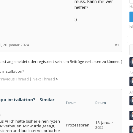
muss. Kann mir wer
H
helfen?
:)
b
0,
20. Januar 2024
#1
sst angemeldet oder registriert sein, um Beiträge verfassen zu können. )
 installation?
Ar
Previous Thread
|
Next Thread
>
Ar
u installation? - Similar
Forum
Datum
?
 =). Ich hatte bisher einen ryzen
18. Januar
Prozessoren
0x verbauen. Mir wurde gesagt,
2025
sieren und laut Internet bräuchte