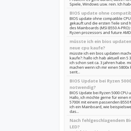
Spiele, Windows usw. rein. Ich habe
BIOS update ohne compatib
BIOS update ohne compatible CPU?:
gekauft und die ersten Teile sin
des Mainboards (MSI B550 A-PRO) s
Ryzen prozessors and future AMD.
müsste ich ein bios update
neue cpu kaufe?
müsste ich ein bios updaten mach
kaufe?: hallo ich hab aktuell ein 5
ich schon seit ca. 3 jahren habe. 
machen wenn ich mir einen 5800x 
serit...
BIOS Update bei Ryzen 500
notwendig?
BIOS Update bei Ryzen 5000 CPU 
Hallo, ich möchte gerne für eine
5700X mit einem passenden B550
ich ein Mainboard, wie beispielswe
das...
Nach fehlgeschlagendem Bi
LED?