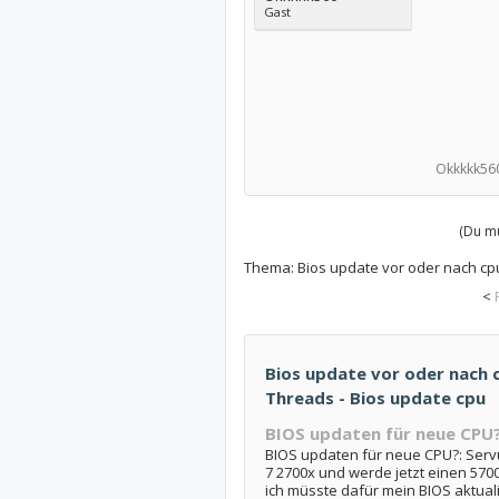
Gast
Okkkkk56
(Du mu
Thema:
Bios update vor oder nach cpu
<
Bios update vor oder nach cp
Threads - Bios update cpu
BIOS updaten für neue CPU
BIOS updaten für neue CPU?: Servus
7 2700x und werde jetzt einen 570
ich müsste dafür mein BIOS aktuali