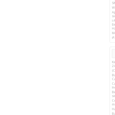
SI
We
A
si
I
E
Hä
M
iP
K
2
(
B
C
C
I
B
si
C
mo
H
B