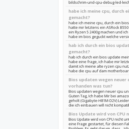
bildschrim-und-cpu-debug-led-lei
habe ich meine cpu, durch e
gemacht?
habe ich meine cpu, durch ein bios
hatte mir letztens ein ASRock B550 
ein Ryzen 5 2400g machen und ich
habe im bios geguckt welche versio
hab ich durch ein bios upda
gemacht?
hab ich durch ein bios update mein
habe eine frage, ich habe mir letz
damit ich meine alte ryzen cpu nutz
habe die cpu auf dam motherboard
Bios updaten wegen neuer c
vorhanden was tun?
Bios updaten wegen neuer cpu und
Guten Tag, Ich habe Mir bei amaz
geholt (Gigabyte-H81M-D2V) Leider 
die ich einbauen will nicht kompatib
Bios Update wird von CPU n
Bios Update wird von CPU nicht unte
eine Frage gestartet, für diesen F
Problem. Es geht darum, dass... Ic