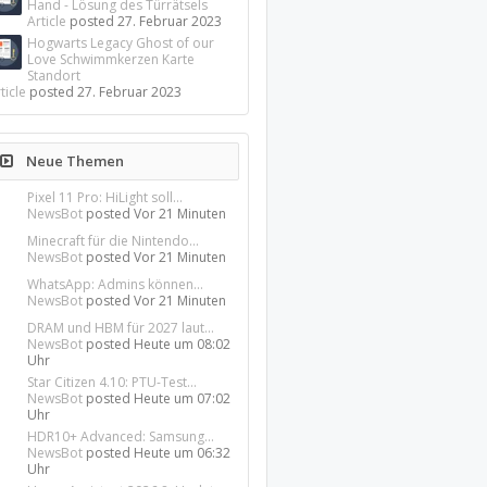
Hand - Lösung des Türrätsels
Article
posted
27. Februar 2023
Hogwarts Legacy Ghost of our
Love Schwimmkerzen Karte
Standort
ticle
posted
27. Februar 2023
Neue Themen
Pixel 11 Pro: HiLight soll...
NewsBot
posted
Vor 21 Minuten
Minecraft für die Nintendo...
NewsBot
posted
Vor 21 Minuten
WhatsApp: Admins können...
NewsBot
posted
Vor 21 Minuten
DRAM und HBM für 2027 laut...
NewsBot
posted
Heute um 08:02
Uhr
Star Citizen 4.10: PTU-Test...
NewsBot
posted
Heute um 07:02
Uhr
HDR10+ Advanced: Samsung...
NewsBot
posted
Heute um 06:32
Uhr