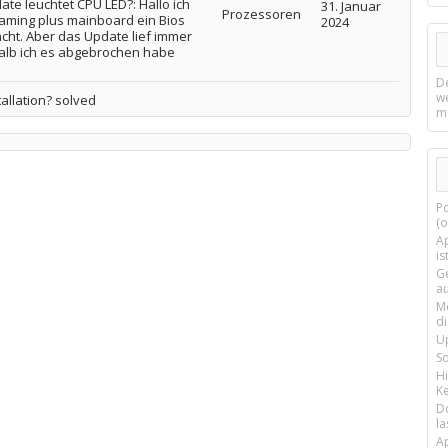
e leuchtet CPU LED?: Hallo ich
31. Januar
Prozessoren
ming plus mainboard ein Bios
2024
ht. Aber das Update lief immer
alb ich es abgebrochen habe
D
w
allation? solved
m
P
(o
Ap
is
G
a
M
d
U
S
H
Ke
D
la
A