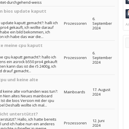
chtet-durchgehend-weiss
in bios update kaputt
6.
 update kaputt gemacht?: halli ich
Prozessoren
September
Ar
pro4 gekauft, ich wollte darauf
2024
 habe ein bild bekommen, ich
n ich habe das war die...
te meine cpu kaputt
6.
e cpu kaputt gemacht?: hallo ich
Prozessoren
September
tens ein asrock b550 pro4 gekauft
2024
en kann das ist die r5 2400g, ich
 drauf gemacht...
pu und keine alte
17. August
 keine alte vorhanden was tun?:
Mainboards
2024
on Nen altes Neues mainboard
Ist die bios Version mit der cpu
el Deshalb wollte ich mal...
icht unterstützt?
rstützt?: Hallo, ich hatte bereits
12. Juni
Prozessoren
all und ich habe nun ein anderes
2024
h möchte schneller in meine