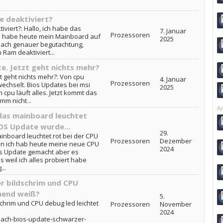
e deaktiviert?
viert?: Hallo, ich habe das
7. Januar
Prozessoren
d habe heute mein Mainboard auf
2025
. Nach genauer begutachtung,
Ram deaktiviert...
e. Jetzt geht nichts mehr?
t geht nichts mehr?: Von cpu
4. Januar
Prozessoren
echselt. Bios Updates bei msi
2025
n cpu läuft alles. Jetzt kommt das
omm nicht...
Ar
as mainboard leuchtet
IOS Update wurde...
29.
board leuchtet rot bei der CPU
Prozessoren
Dezember
oin ich hab heute meine neue CPU
2024
s Update gemacht aber es
os weil ich alles probiert habe
..
r bildschrim und CPU
hend weiß?
5.
hrim und CPU debug led leichtet
Prozessoren
November
2024
nach-bios-update-schwarzer-