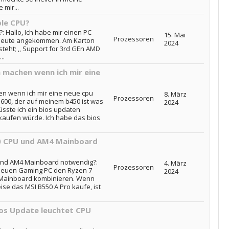
 mir...
le CPU?
 Hallo, Ich habe mir einen PC
15. Mai
Prozessoren
d heute angekommen. Am Karton
2024
teht; ,, Support for 3rd GEn AMD
..
n machen wenn ich mir eine
en wenn ich mir eine neue cpu
8. März
Prozessoren
 3600, der auf meinem b450 ist was
2024
müsste ich ein bios updaten
kaufen würde. Ich habe das bios
0 CPU und AM4 Mainboard
und AM4 Mainboard notwendig?:
4. März
Prozessoren
n neuen Gaming PC den Ryzen 7
2024
 Mainboard kombinieren. Wenn
ise das MSI B550 A Pro kaufe, ist
os Update leuchtet CPU