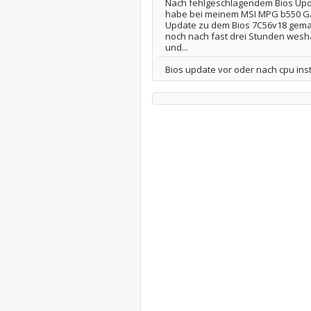
Nach fehlgeschlagendem Bios Updat
habe bei meinem MSI MPG b550 Ga
Update zu dem Bios 7C56v18 gemac
noch nach fast drei Stunden wesh
und...
Bios update vor oder nach cpu inst