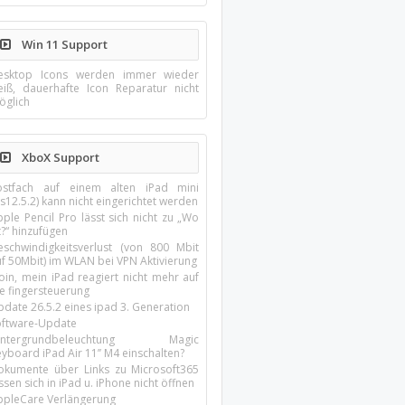
Win 11 Support
esktop Icons werden immer wieder
eiß, dauerhafte Icon Reparatur nicht
öglich
XboX Support
ostfach auf einem alten iPad mini
s12.5.2) kann nicht eingerichtet werden
ple Pencil Pro lässt sich nicht zu „Wo
t?“ hinzufügen
eschwindigkeitsverlust (von 800 Mbit
uf 50Mbit) im WLAN bei VPN Aktivierung
oin, mein iPad reagiert nicht mehr auf
ie fingersteuerung
pdate 26.5.2 eines ipad 3. Generation
oftware-Update
intergrundbeleuchtung Magic
yboard iPad Air 11’’ M4 einschalten?
okumente über Links zu Microsoft365
ssen sich in iPad u. iPhone nicht öffnen
ppleCare Verlängerung