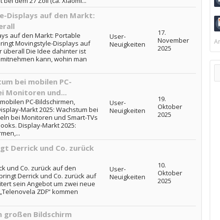
 bei dem 27 Zoll (ca. Xiaomi...
-Displays auf den Markt:
rall
17.
ys auf den Markt: Portable
User-
November
Ar
ringt Movingstyle-Displays auf
Neuigkeiten
2025
 überall Die Idee dahinter ist
an mitnehmen kann, wohin man
um bei mobilen PC-
i Monitoren und...
19.
mobilen PC-Bildschirmen,
User-
Oktober
Display-Markt 2025: Wachstum bei
Neuigkeiten
2025
eln bei Monitoren und Smart-TVs
ooks. Display-Markt 2025:
men,...
gt Derrick und Co. zurück
10.
ck und Co. zurück auf den
User-
Oktober
bringt Derrick und Co. zurück auf
Neuigkeiten
2025
tert sein Angebot um zwei neue
d „Telenovela ZDF“ kommen
en großen Bildschirm