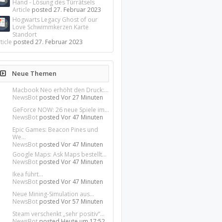
Hand - Lösung des Türrätsels
Article
posted
27. Februar 2023
Hogwarts Legacy Ghost of our
Love Schwimmkerzen Karte
Standort
ticle
posted
27. Februar 2023
Neue Themen
Macbook Neo erhöht den Druck:...
NewsBot
posted
Vor 27 Minuten
GeForce NOW: 26 neue Spiele im...
NewsBot
posted
Vor 47 Minuten
Epic Games: Beacon Pines und
We...
NewsBot
posted
Vor 47 Minuten
Google Maps: Ask Maps bestellt...
NewsBot
posted
Vor 47 Minuten
Ikea führt...
NewsBot
posted
Vor 47 Minuten
Neue Mining-Simulation aus...
NewsBot
posted
Vor 57 Minuten
Steam verschenkt „sehr positiv“...
NewsBot
posted
Heute um 17:52