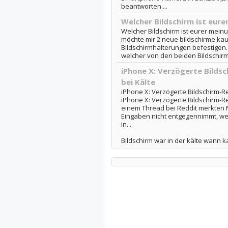
beantworten....
Welcher Bildschirm ist eur
Welcher Bildschirm ist eurer mein
möchte mir 2 neue bildschirme ka
Bildschirmhalterungen befestigen.
welcher von den beiden Bildschirme
iPhone X: Verzögerte Bilds
bei Kälte
iPhone X: Verzögerte Bildschirm-Re
iPhone X: Verzögerte Bildschirm-Re
einem Thread bei Reddit merkten N
Eingaben nicht entgegennimmt, we
in...
Bildschirm war in der kälte wann 