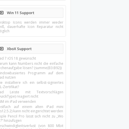
Win 11 Support
esktop Icons werden immer wieder
eiß, dauerhafte Icon Reparatur nicht
öglich
XboX Support
Pad 7 iOS 18 gewünscht
arum kann Numbers nicht die einfache
echenaufgabe lösen? (summe(B3:B92))
indowbasiertes Programm auf dem
pad nutzen
e installiere ich ein selbst-signiertes
L-Zertifikat?
Pad Leiste mit Textvorschlägen
uickType) reagiert nicht
SIM im iPad verwenden
ostfach auf einem alten iPad mini
s12.5.2) kann nicht eingerichtet werden
ple Pencil Pro lässt sich nicht zu „Wo
t?“ hinzufügen
eschwindigkeitsverlust (von 800 Mbit