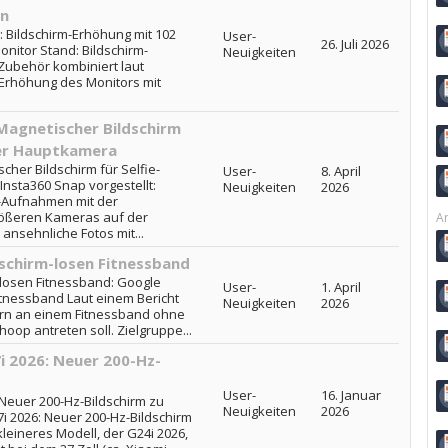
en
 Bildschirm-Erhöhung mit 102
User-
26. Juli 2026
nitor Stand: Bildschirm-
Neuigkeiten
ubehör kombiniert laut
rhöhung des Monitors mit
 Magnetischer Bildschirm
der Hauptkamera
cher Bildschirm für Selfie-
User-
8. April
nsta360 Snap vorgestellt:
Neuigkeiten
2026
e-Aufnahmen mit der
rößeren Kameras auf der
Ar
ansehnliche Fotos mit...
dschirm-losen Fitnessband
-losen Fitnessband: Google
User-
1. April
itnessband Laut einem Bericht
Neuigkeiten
2026
ern an einem Fitnessband ohne
oop antreten soll. Zielgruppe...
 2026: Neuer 200-Hz-
User-
16. Januar
Neuer 200-Hz-Bildschirm zu
Neuigkeiten
2026
i 2026: Neuer 200-Hz-Bildschirm
kleineres Modell, der G24i 2026,