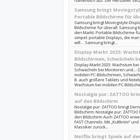
namentlich auf. Der Hersteller setzt
Samsung bringt Movingstyle
Portable Bildschirme für übe
Samsung bringt Movingstyle-Displa
Bildschirme für überall: Samsung b
den Markt: Portable Bildschirme für
simpel: portable Displays, die m
will.. . Samsung bringt...
Display-Markt 2025: Wachst
Bildschirmen, Schwächeln be
Display-Markt 2025: Wachstum bei 
Schwächeln bei Monitoren und...: 
mobilen PC-Bildschirmen, Schwäch
B. auch größere Tablets und Noteb
Wachstum bei mobilen PC-Bildschir
Nostalgie pur: ZATTOO brin
auf den Bildschirm
Nostalgie pur: ZATTOO bringt Derri
Bildschirm: Nostalgie pur: ZATTOO 
den Bildschirm Auch ZATTOO erwei
FAST Channels. Mit „Kultkrimi“ un
Klassiker zurück...
Netflix bringt Spiele auf d