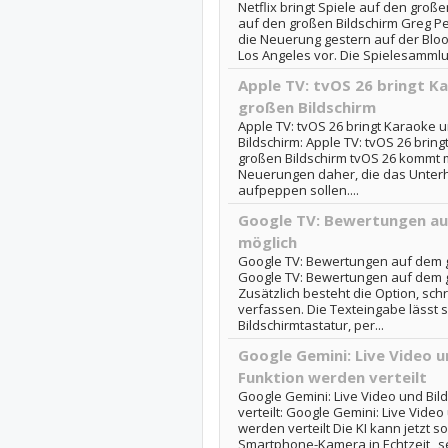
Netflix bringt Spiele auf den großen
auf den großen Bildschirm Greg Pet
die Neuerung gestern auf der Blo
Los Angeles vor. Die Spielesammlun
Apple TV: tvOS 26 bringt K
großen Bildschirm
Apple TV: tvOS 26 bringt Karaoke
Bildschirm: Apple TV: tvOS 26 bri
großen Bildschirm tvOS 26 kommt m
Neuerungen daher, die das Unter
aufpeppen sollen....
Google TV: Bewertungen au
möglich
Google TV: Bewertungen auf dem g
Google TV: Bewertungen auf dem g
Zusätzlich besteht die Option, sch
verfassen. Die Texteingabe lässt 
Bildschirmtastatur, per...
Google Gemini: Live Video u
Funktion werden verteilt
Google Gemini: Live Video und Bil
verteilt: Google Gemini: Live Video
werden verteilt Die KI kann jetzt s
Smartphone-Kamera in Echtzeit „