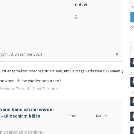
nutzen
H
:)
b
rg311,
8. Dezember 2024
#1
sst angemeldet oder registriert sein, um Beiträge verfassen zu können. )
Ar
ann kann ich ihn wieder benutzen?
Previous Thread
|
Next Thread
>
Ar
 wann kann ich ihn wieder
- Bildschirm kälte
Forum
Datum
 Stand: Bildschirm-