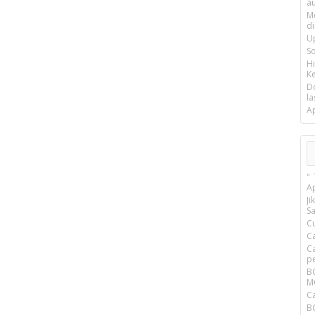
a
M
d
U
S
H
Ke
D
la
A
"
A
J
Sa
C
C
C
pe
M
C
B