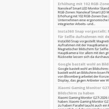
Erhöhung mit 102 RGB-Zon
Nanoleaf Smart LED Monitor Stand:
RGB-Zonen: Nanoleaf Smart LED Mo
Erhöhung mit 102 RGB-Zonen Das Z
Unternehmen eine ergonomische E
integrierter Arbeits- und...
Insta360 Snap vorgestellt:
für Selfie-Aufnahmen mit 
Insta360 Snap vorgestellt: Magnetis
Aufnahmen mit der Hauptkamera: I
Magnetischer Bildschirm für Selfi
Hauptkamera Vor allem mit den g
Rückseite lassen sich da durchaus 
Google bastelt wohl an Bil
Google bastelt wohl an Bildschirm
bastelt wohl an Bildschirm-losen F
von Bloomberg arbeitet der Konz
Display, das gegen Anbieter wie Wh
Xiaomi Gaming Monitor G27i
Bildschirm zu haben
Xiaomi Gaming Monitor G27i 2026: 
haben: Xiaomi Gaming Monitor G27
zu haben Parallel taucht auch ein 