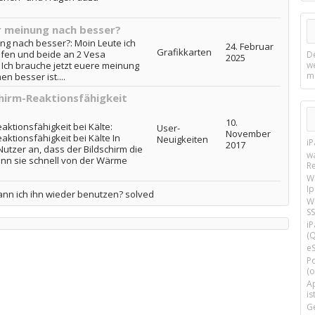
er meinung nach besser?
ung nach besser?: Moin Leute ich
24. Februar
Grafikkarten
ufen und beide an 2 Vesa
D
2025
 Ich brauche jetzt euere meinung
w
m
n besser ist....
chirm-Reaktionsfähigkeit
10.
aktionsfähigkeit bei Kälte:
User-
November
aktionsfähigkeit bei Kälte In
Neuigkeiten
i
2017
utzer an, dass der Bildschirm die
w
nn sie schnell von der Wärme
R
W
I
kann ich ihn wieder benutzen? solved
Wi
SS
i
(Q
e
P
(o
Ap
is
G