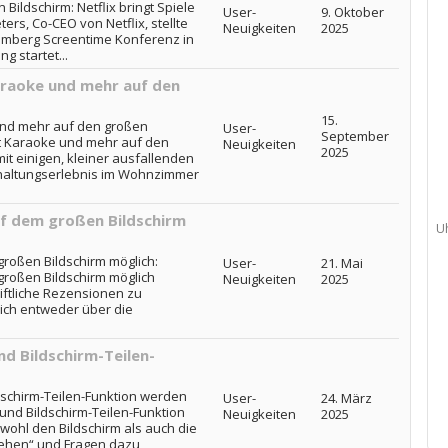
 Bildschirm: Netflix bringt Spiele
User-
9. Oktober
ers, Co-CEO von Netflix, stellte
Neuigkeiten
2025
omberg Screentime Konferenz in
g startet...
araoke und mehr auf den
15.
 und mehr auf den großen
User-
September
ngt Karaoke und mehr auf den
Neuigkeiten
2025
it einigen, kleiner ausfallenden
haltungserlebnis im Wohnzimmer
f dem großen Bildschirm
U
roßen Bildschirm möglich:
User-
21. Mai
roßen Bildschirm möglich
Neuigkeiten
2025
riftliche Rezensionen zu
sich entweder über die
nd Bildschirm-Teilen-
dschirm-Teilen-Funktion werden
User-
24. März
 und Bildschirm-Teilen-Funktion
Neuigkeiten
2025
owohl den Bildschirm als auch die
sehen“ und Fragen dazu