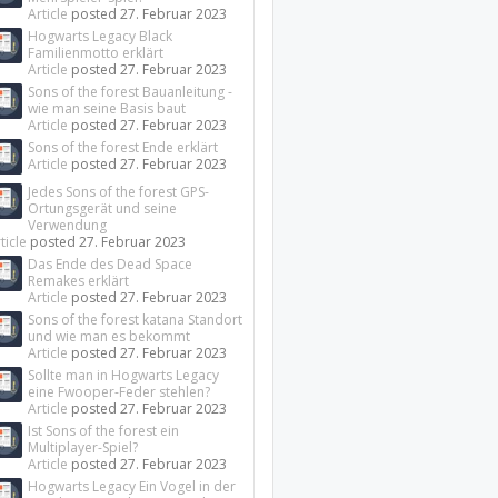
Article
posted
27. Februar 2023
Hogwarts Legacy Black
Familienmotto erklärt
Article
posted
27. Februar 2023
Sons of the forest Bauanleitung -
wie man seine Basis baut
Article
posted
27. Februar 2023
Sons of the forest Ende erklärt
Article
posted
27. Februar 2023
Jedes Sons of the forest GPS-
Ortungsgerät und seine
Verwendung
ticle
posted
27. Februar 2023
Das Ende des Dead Space
Remakes erklärt
Article
posted
27. Februar 2023
Sons of the forest katana Standort
und wie man es bekommt
Article
posted
27. Februar 2023
Sollte man in Hogwarts Legacy
eine Fwooper-Feder stehlen?
Article
posted
27. Februar 2023
Ist Sons of the forest ein
Multiplayer-Spiel?
Article
posted
27. Februar 2023
Hogwarts Legacy Ein Vogel in der