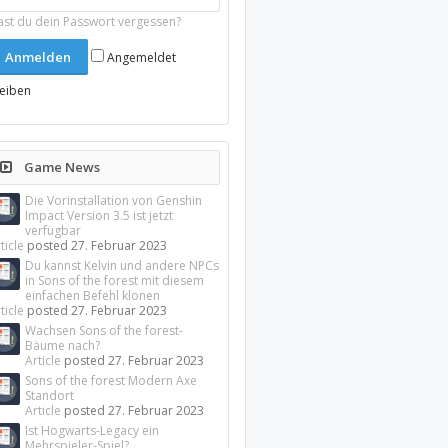
ast du dein Passwort vergessen?
Angemeldet
leiben
Game News
Die Vorinstallation von Genshin
Impact Version 3.5 ist jetzt
verfügbar
ticle
posted
27. Februar 2023
Du kannst Kelvin und andere NPCs
in Sons of the forest mit diesem
einfachen Befehl klonen
ticle
posted
27. Februar 2023
Wachsen Sons of the forest-
Bäume nach?
Article
posted
27. Februar 2023
Sons of the forest Modern Axe
Standort
Article
posted
27. Februar 2023
Ist Hogwarts-Legacy ein
Mehrspieler-Spiel?