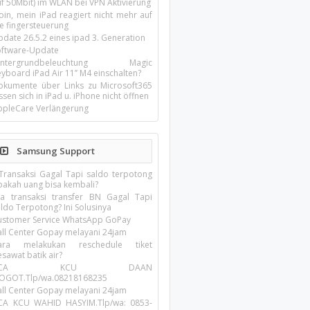
uf 50Mbit) im WLAN bei VPN Aktivierung
oin, mein iPad reagiert nicht mehr auf
ie fingersteuerung
pdate 26.5.2 eines ipad 3. Generation
oftware-Update
intergrundbeleuchtung Magic
yboard iPad Air 11’’ M4 einschalten?
okumente über Links zu Microsoft365
ssen sich in iPad u. iPhone nicht öffnen
ppleCare Verlängerung
Samsung Support
 Transaksi Gagal Tapi saldo terpotong
pakah uang bisa kembali?
ika transaksi transfer BN Gagal Tapi
ldo Terpotong? Ini Solusinya
ustomer Service WhatsApp GoPay
all Center Gopay melayani 24jam
ara melakukan reschedule tiket
sawat batik air?
BCA KCU DAAN
OGOT.Tlp/wa.08218168235
all Center Gopay melayani 24jam
CA KCU WAHID HASYIM.Tlp/wa: 0853-