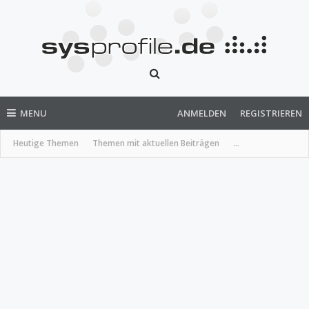
MENU
ANMELDEN
REGISTRIEREN
Heutige Themen
Themen mit aktuellen Beiträgen
...