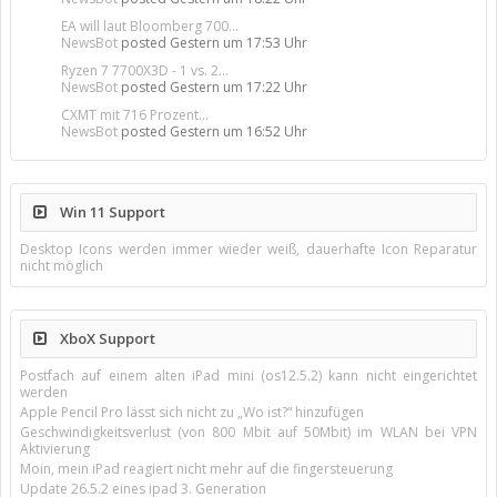
EA will laut Bloomberg 700...
NewsBot
posted
Gestern um 17:53 Uhr
Ryzen 7 7700X3D - 1 vs. 2...
NewsBot
posted
Gestern um 17:22 Uhr
CXMT mit 716 Prozent...
NewsBot
posted
Gestern um 16:52 Uhr
Win 11 Support
Desktop Icons werden immer wieder weiß, dauerhafte Icon Reparatur
nicht möglich
XboX Support
Postfach auf einem alten iPad mini (os12.5.2) kann nicht eingerichtet
werden
Apple Pencil Pro lässt sich nicht zu „Wo ist?“ hinzufügen
Geschwindigkeitsverlust (von 800 Mbit auf 50Mbit) im WLAN bei VPN
Aktivierung
Moin, mein iPad reagiert nicht mehr auf die fingersteuerung
Update 26.5.2 eines ipad 3. Generation