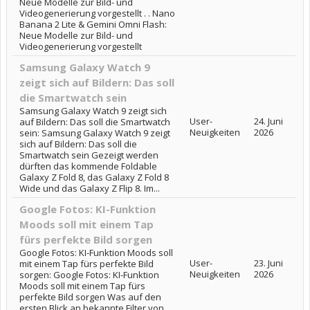
Neue Modelle zur Bild- und
Videogenerierung vorgestellt . . Nano
Banana 2 Lite & Gemini Omni Flash:
Neue Modelle zur Bild- und
Videogenerierung vorgestellt
Samsung Galaxy Watch 9
zeigt sich auf Bildern: Das soll
die Smartwatch sein
Samsung Galaxy Watch 9 zeigt sich
User-
24. Juni
auf Bildern: Das soll die Smartwatch
Neuigkeiten
2026
sein: Samsung Galaxy Watch 9 zeigt
sich auf Bildern: Das soll die
Smartwatch sein Gezeigt werden
dürften das kommende Foldable
Galaxy Z Fold 8, das Galaxy Z Fold 8
Wide und das Galaxy Z Flip 8. Im...
Google Fotos: KI-Funktion
Moods soll mit einem Tap
fürs perfekte Bild sorgen
Google Fotos: KI-Funktion Moods soll
User-
23. Juni
mit einem Tap fürs perfekte Bild
Neuigkeiten
2026
sorgen: Google Fotos: KI-Funktion
Moods soll mit einem Tap fürs
perfekte Bild sorgen Was auf den
ersten Blick an bekannte Filter von