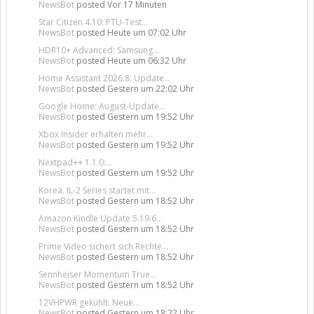
NewsBot
posted
Vor 17 Minuten
Star Citizen 4.10: PTU-Test...
NewsBot
posted
Heute um 07:02 Uhr
HDR10+ Advanced: Samsung...
NewsBot
posted
Heute um 06:32 Uhr
Home Assistant 2026.8: Update...
NewsBot
posted
Gestern um 22:02 Uhr
Google Home: August-Update...
NewsBot
posted
Gestern um 19:52 Uhr
Xbox Insider erhalten mehr...
NewsBot
posted
Gestern um 19:52 Uhr
Nextpad++ 1.1.0:...
NewsBot
posted
Gestern um 19:52 Uhr
Korea. IL-2 Series startet mit...
NewsBot
posted
Gestern um 18:52 Uhr
Amazon Kindle Update 5.19.6...
NewsBot
posted
Gestern um 18:52 Uhr
Prime Video sichert sich Rechte...
NewsBot
posted
Gestern um 18:52 Uhr
Sennheiser Momentum True...
NewsBot
posted
Gestern um 18:52 Uhr
12VHPWR gekühlt: Neue...
NewsBot
posted
Gestern um 18:22 Uhr