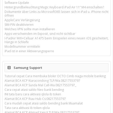
Software-Update
Hintergrundbeleuchtung Magic Keyboard iPad Air 11’’ M4 einschalten?
Dokumente über Links zu Microsoft365 lassen sich in iPad u. iPhone nicht
öffnen
AppleCare Verlängerung
SIM-PIN deaktivieren
Welches VPN sollte man installieren
Apps verschwinden im Exposé, sind nicht sichtbar
I-PadAir Wifi+Celluar A1475 beim Einspielen eines neuen iOS gescheitert,
Hänge in Schleife
Modellnummer ermitteln
iPad ist in einer Aktivierungssperre
Samsung Support
Tutorial cepat Cara membuka blokir OCTO Cimb niaga mobile banking
Alamat BCA KCP Kiaracondong TLP/Wa.08217553797
Alamat BCA KCP Sunda Mal Call-Wa.08217553797_
Cara cepat atasi saldo Neo bank bending
INI tata baru cara aktivasi qlola ib token
Alamat BCA KCP Riau Hub Cs:08217553797
Cara mudah cepat atasi saldo bending bank Muamalat
Tata cara aktivasi ib token qlola
Alamat BCA KCP Ahmad Yani II TLP/Wa.08217553797