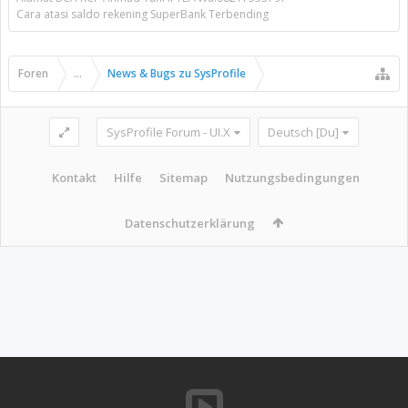
Cara atasi saldo rekening SuperBank Terbending
Foren
...
News & Bugs zu SysProfile
SysProfile Forum - UI.X
Deutsch [Du]
Kontakt
Hilfe
Sitemap
Nutzungsbedingungen
Datenschutzerklärung