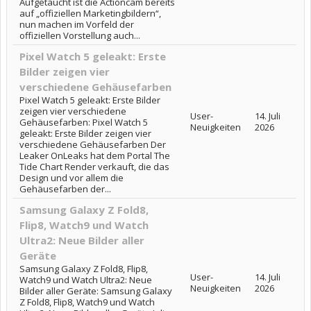
Aufgetaucht ist die Actioncam bereits
auf „offiziellen Marketingbildern“,
nun machen im Vorfeld der
offiziellen Vorstellung auch...
Pixel Watch 5 geleakt: Erste
Bilder zeigen vier
verschiedene Gehäusefarben
Pixel Watch 5 geleakt: Erste Bilder
zeigen vier verschiedene
User-
14. Juli
Gehäusefarben: Pixel Watch 5
Neuigkeiten
2026
geleakt: Erste Bilder zeigen vier
verschiedene Gehäusefarben Der
Leaker OnLeaks hat dem Portal The
Tide Chart Render verkauft, die das
Design und vor allem die
Gehäusefarben der...
Samsung Galaxy Z Fold8,
Flip8, Watch9 und Watch
Ultra2: Neue Bilder aller
Geräte
Samsung Galaxy Z Fold8, Flip8,
User-
14. Juli
Watch9 und Watch Ultra2: Neue
Neuigkeiten
2026
Bilder aller Geräte: Samsung Galaxy
Z Fold8, Flip8, Watch9 und Watch