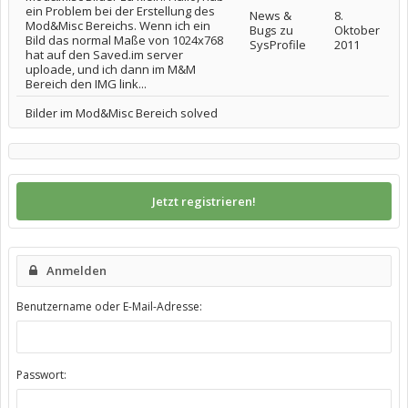
ein Problem bei der Erstellung des
News &
8.
Mod&Misc Bereichs. Wenn ich ein
Bugs zu
Oktober
Bild das normal Maße von 1024x768
SysProfile
2011
hat auf den Saved.im server
uploade, und ich dann im M&M
Bereich den IMG link...
Bilder im Mod&Misc Bereich solved
Jetzt registrieren!
Anmelden
Benutzername oder E-Mail-Adresse:
Passwort: