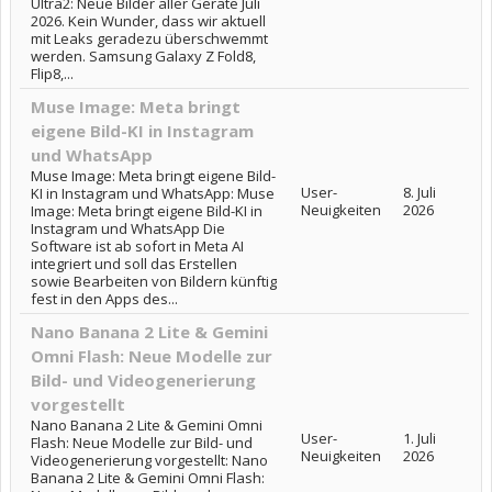
Ultra2: Neue Bilder aller Geräte Juli
2026. Kein Wunder, dass wir aktuell
mit Leaks geradezu überschwemmt
werden. Samsung Galaxy Z Fold8,
Flip8,...
Muse Image: Meta bringt
eigene Bild-KI in Instagram
und WhatsApp
Muse Image: Meta bringt eigene Bild-
User-
8. Juli
KI in Instagram und WhatsApp: Muse
Neuigkeiten
2026
Image: Meta bringt eigene Bild-KI in
Instagram und WhatsApp Die
Software ist ab sofort in Meta AI
integriert und soll das Erstellen
sowie Bearbeiten von Bildern künftig
fest in den Apps des...
Nano Banana 2 Lite & Gemini
Omni Flash: Neue Modelle zur
Bild- und Videogenerierung
vorgestellt
Nano Banana 2 Lite & Gemini Omni
User-
1. Juli
Flash: Neue Modelle zur Bild- und
Neuigkeiten
2026
Videogenerierung vorgestellt: Nano
Banana 2 Lite & Gemini Omni Flash: