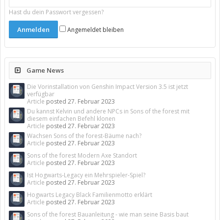
Hast du dein Passwort vergessen?
Angemeldet bleiben
Game News
Die Vorinstallation von Genshin Impact Version 3.5 ist jetzt
verfügbar
Article
posted
27. Februar 2023
Du kannst Kelvin und andere NPCs in Sons of the forest mit
diesem einfachen Befehl klonen
Article
posted
27. Februar 2023
Wachsen Sons of the forest-Bäume nach?
Article
posted
27. Februar 2023
Sons of the forest Modern Axe Standort
Article
posted
27. Februar 2023
Ist Hogwarts-Legacy ein Mehrspieler-Spiel?
Article
posted
27. Februar 2023
Hogwarts Legacy Black Familienmotto erklärt
Article
posted
27. Februar 2023
Sons of the forest Bauanleitung - wie man seine Basis baut