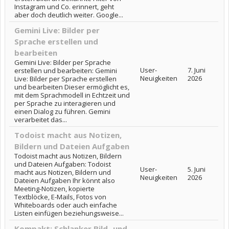
Instagram und Co. erinnert, geht
aber doch deutlich weiter. Google...
Gemini Live: Bilder per
Sprache erstellen und
bearbeiten
Gemini Live: Bilder per Sprache
User-
7. Juni
erstellen und bearbeiten: Gemini
Neuigkeiten
2026
Live: Bilder per Sprache erstellen
und bearbeiten Dieser ermöglicht es,
mit dem Sprachmodell in Echtzeit und
per Sprache zu interagieren und
einen Dialog zu führen. Gemini
verarbeitet das...
Todoist macht aus Notizen,
Bildern und Dateien Aufgaben
Todoist macht aus Notizen, Bildern
und Dateien Aufgaben: Todoist
User-
5. Juni
macht aus Notizen, Bildern und
Neuigkeiten
2026
Dateien Aufgaben Ihr könnt also
Meeting-Notizen, kopierte
Textblöcke, E-Mails, Fotos von
Whiteboards oder auch einfache
Listen einfügen beziehungsweise...
Kompakt: Schlanker Bild- und