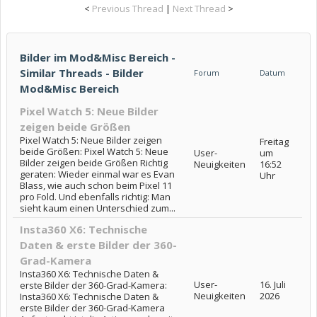
<
Previous Thread
|
Next Thread
>
Bilder im Mod&Misc Bereich -
Similar Threads - Bilder
Forum
Datum
Mod&Misc Bereich
Pixel Watch 5: Neue Bilder
zeigen beide Größen
Pixel Watch 5: Neue Bilder zeigen
Freitag
beide Größen: Pixel Watch 5: Neue
User-
um
Bilder zeigen beide Größen Richtig
Neuigkeiten
16:52
geraten: Wieder einmal war es Evan
Uhr
Blass, wie auch schon beim Pixel 11
pro Fold. Und ebenfalls richtig: Man
sieht kaum einen Unterschied zum...
Insta360 X6: Technische
Daten & erste Bilder der 360-
Grad-Kamera
Insta360 X6: Technische Daten &
User-
16. Juli
erste Bilder der 360-Grad-Kamera:
Neuigkeiten
2026
Insta360 X6: Technische Daten &
erste Bilder der 360-Grad-Kamera