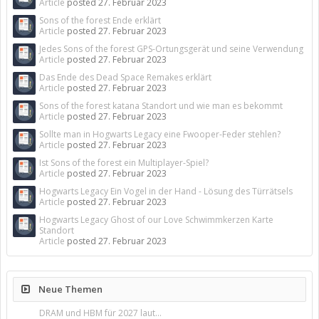
Article
posted
27. Februar 2023
Sons of the forest Ende erklärt
Article
posted
27. Februar 2023
Jedes Sons of the forest GPS-Ortungsgerät und seine Verwendung
Article
posted
27. Februar 2023
Das Ende des Dead Space Remakes erklärt
Article
posted
27. Februar 2023
Sons of the forest katana Standort und wie man es bekommt
Article
posted
27. Februar 2023
Sollte man in Hogwarts Legacy eine Fwooper-Feder stehlen?
Article
posted
27. Februar 2023
Ist Sons of the forest ein Multiplayer-Spiel?
Article
posted
27. Februar 2023
Hogwarts Legacy Ein Vogel in der Hand - Lösung des Türrätsels
Article
posted
27. Februar 2023
Hogwarts Legacy Ghost of our Love Schwimmkerzen Karte
Standort
Article
posted
27. Februar 2023
Neue Themen
DRAM und HBM für 2027 laut...