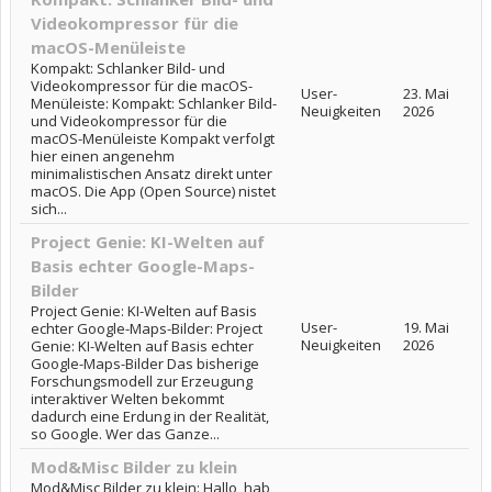
Videokompressor für die
macOS-Menüleiste
Kompakt: Schlanker Bild- und
Videokompressor für die macOS-
User-
23. Mai
Menüleiste: Kompakt: Schlanker Bild-
Neuigkeiten
2026
und Videokompressor für die
macOS-Menüleiste Kompakt verfolgt
hier einen angenehm
minimalistischen Ansatz direkt unter
macOS. Die App (Open Source) nistet
sich...
Project Genie: KI-Welten auf
Basis echter Google-Maps-
Bilder
Project Genie: KI-Welten auf Basis
User-
19. Mai
echter Google-Maps-Bilder: Project
Neuigkeiten
2026
Genie: KI-Welten auf Basis echter
Google-Maps-Bilder Das bisherige
Forschungsmodell zur Erzeugung
interaktiver Welten bekommt
dadurch eine Erdung in der Realität,
so Google. Wer das Ganze...
Mod&Misc Bilder zu klein
Mod&Misc Bilder zu klein: Hallo, hab