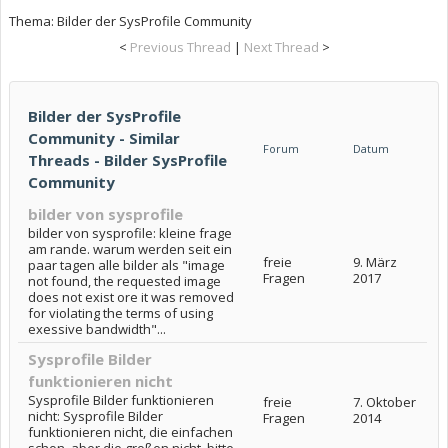
Thema:
Bilder der SysProfile Community
<
Previous Thread
|
Next Thread
>
Bilder der SysProfile
Community - Similar
Forum
Datum
Threads - Bilder SysProfile
Community
bilder von sysprofile
bilder von sysprofile: kleine frage
am rande. warum werden seit ein
freie
9. März
paar tagen alle bilder als "image
Fragen
2017
not found, the requested image
does not exist ore it was removed
for violating the terms of using
exessive bandwidth"...
Sysprofile Bilder
funktionieren nicht
Sysprofile Bilder funktionieren
freie
7. Oktober
nicht: Sysprofile Bilder
Fragen
2014
funktionieren nicht, die einfachen