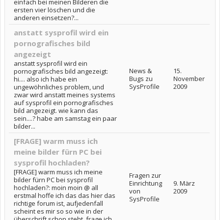
einfach bei meinen Bilderen die
ersten vier löschen und die
anderen einsetzen?...
anstatt sysprofil wird ein
pornografisches bild
angezeigt
anstatt sysprofil wird ein
News &
15.
pornografisches bild angezeigt:
Bugs zu
November
hi.... also ich habe ein
SysProfile
2009
ungewöhnliches problem, und
zwar wird anstatt meines systems
auf sysprofil ein pornografisches
bild angezeigt. wie kann das
sein....? habe am samstag ein paar
bilder...
[FRAGE] warm muss ich
meine bilder fürn PC bei
sysprofil hochladen?
[FRAGE] warm muss ich meine
Fragen zur
bilder fürn PC bei sysprofil
Einrichtung
9. März
hochladen?: moin moin @ all
von
2009
erstmal hoffe ich das das hier das
SysProfile
richtige forum ist, aufjedenfall
scheint es mir so so wie in der
überschrift schon steht, frage ich