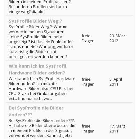
Bildern in meinem Profi passiert?
Bei anderen Profilen sind auch
einige weg?:diablo:
SysProfile Bilder Weg ?
SysProfile Bilder Weg ?: Warum
werden in meinen Signaturen
freie
29. März
keine SysProfile-Bilder mehr
Fragen
2012
angezeigt ? Ist das ein Fehler oder
ist das nur eine Wartung, wodurch
kurzfristig die Bilder nicht
bereitgestellt werden können ?
Wie kann ich im SysProfil
Hardware Bilder adden?
Wie kann ich im SysProfil Hardware
freie
5. April
Bilder adden?: Ich möchte
Fragen
2011
Hardware Bilder also: CPU Pics bei
CPU Graka bei Graka angaben
ect... find nur nicht wo...
Bei SysProfile die Bilder
ändern???
Bei SysProfile die Bilder ändern???:
Hi, habe die Bilder überarbeitet, die
freie
17. März
in meinem Profile, in der Signatur,
Fragen
2011
verwendet werden. Kann ich jetzt