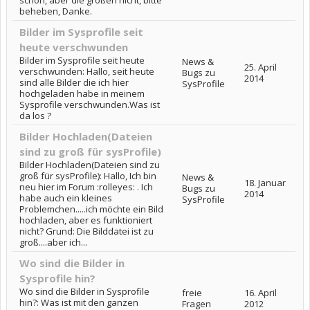
schon, aber die großen nicht, bitte
beheben, Danke.
Bilder im Sysprofile seit
heute verschwunden
Bilder im Sysprofile seit heute
News &
25. April
verschwunden: Hallo, seit heute
Bugs zu
2014
sind alle Bilder die ich hier
SysProfile
hochgeladen habe in meinem
Sysprofile verschwunden.Was ist
da los ?
Bilder Hochladen(Dateien
sind zu groß für sysProfile)
Bilder Hochladen(Dateien sind zu
groß für sysProfile): Hallo, Ich bin
News &
18. Januar
neu hier im Forum :rolleyes: . Ich
Bugs zu
2014
habe auch ein kleines
SysProfile
Problemchen.....ich möchte ein Bild
hochladen, aber es funktioniert
nicht? Grund: Die Bilddatei ist zu
groß....aber ich...
Wo sind die Bilder in
Sysprofile hin?
Wo sind die Bilder in Sysprofile
freie
16. April
hin?: Was ist mit den ganzen
Fragen
2012