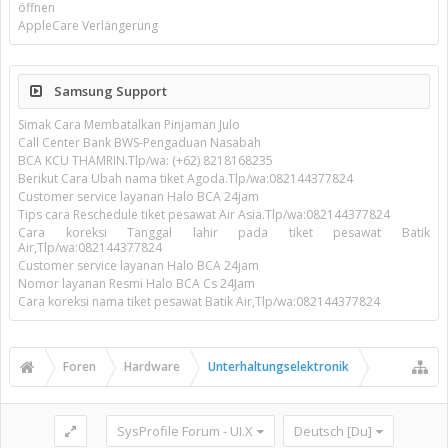
öffnen
AppleCare Verlängerung
Samsung Support
Simak Cara Membatalkan Pinjaman Julo
Call Center Bank BWS-Pengaduan Nasabah
BCA KCU THAMRIN.Tlp/wa: (+62) 8218168235
Berikut Cara Ubah nama tiket Agoda.Tlp/wa:082144377824
Customer service layanan Halo BCA 24jam
Tips cara Reschedule tiket pesawat Air Asia.Tlp/wa:082144377824
Cara koreksi Tanggal lahir pada tiket pesawat Batik
Air,Tlp/wa:082144377824
Customer service layanan Halo BCA 24jam
Nomor layanan Resmi Halo BCA Cs 24Jam
Cara koreksi nama tiket pesawat Batik Air,Tlp/wa:082144377824
Foren
Hardware
Unterhaltungselektronik
SysProfile Forum - UI.X
Deutsch [Du]