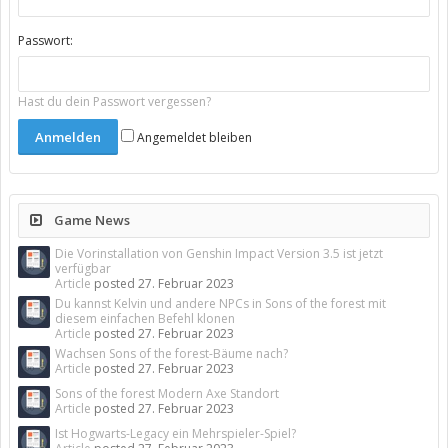
Passwort:
Hast du dein Passwort vergessen?
Angemeldet bleiben
Game News
Die Vorinstallation von Genshin Impact Version 3.5 ist jetzt
verfügbar
Article
posted
27. Februar 2023
Du kannst Kelvin und andere NPCs in Sons of the forest mit
diesem einfachen Befehl klonen
Article
posted
27. Februar 2023
Wachsen Sons of the forest-Bäume nach?
Article
posted
27. Februar 2023
Sons of the forest Modern Axe Standort
Article
posted
27. Februar 2023
Ist Hogwarts-Legacy ein Mehrspieler-Spiel?