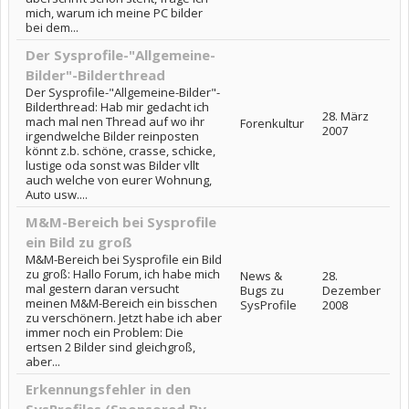
mich, warum ich meine PC bilder
bei dem...
Der Sysprofile-"Allgemeine-
Bilder"-Bilderthread
Der Sysprofile-"Allgemeine-Bilder"-
Bilderthread: Hab mir gedacht ich
28. März
mach mal nen Thread auf wo ihr
Forenkultur
2007
irgendwelche Bilder reinposten
könnt z.b. schöne, crasse, schicke,
lustige oda sonst was Bilder vllt
auch welche von eurer Wohnung,
Auto usw....
M&M-Bereich bei Sysprofile
ein Bild zu groß
M&M-Bereich bei Sysprofile ein Bild
zu groß: Hallo Forum, ich habe mich
News &
28.
mal gestern daran versucht
Bugs zu
Dezember
meinen M&M-Bereich ein bisschen
SysProfile
2008
zu verschönern. Jetzt habe ich aber
immer noch ein Problem: Die
ertsen 2 Bilder sind gleichgroß,
aber...
Erkennungsfehler in den