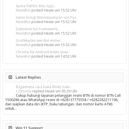
Space Rabbit: Mac-App...
NewsBot
posted
Heute um 15:52 Uhr
Vamo bringt Wärmepumpen von Fox...
NewsBot
posted
Heute um 15:52 Uhr
Datenleck bei Framework:...
NewsBot
posted
Heute um 15:52 Uhr
Grafikkarten werden immer...
NewsBot
posted
Heute um 15:32 Uhr
Chrome für Android testet neue...
NewsBot
posted
Heute um 14:52 Uhr
Latest Replies
Bagaimana cara buka Blokir bale...
123tomla
replied
Heute um 05:29 Uhr
Cukup hubungi layanan pelanggan resmi BTN di nomor BTN Call
1500286 atau WhatsApp resmi di +628137775558 / +6282282211196,
dan siapkan data diri (KTP, buku tabungan, dan nomor kartu ATM)
untuk…
Win 11 Support