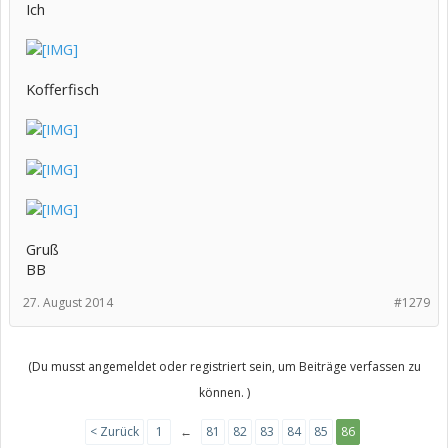
Ich
Kofferfisch
Gruß
BB
27. August 2014
#1279
(Du musst angemeldet oder registriert sein, um Beiträge verfassen zu
können. )
< Zurück
1
←
81
82
83
84
85
86