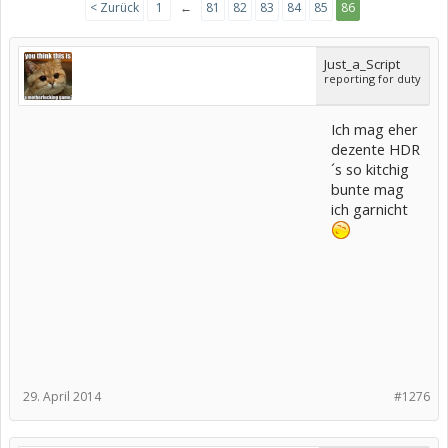
< Zurück
1
←
81
82
83
84
85
86
Just_a_Script
reporting for duty
Ich mag eher
dezente HDR
´s so kitchig
bunte mag
ich garnicht
29. April 2014
#1276