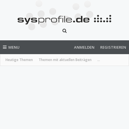
MENU
ANMELDEN
REGISTRIEREN
Heutige Themen
Themen mit aktuellen Beiträgen
...