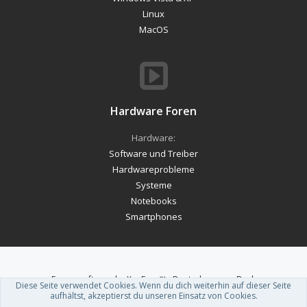
Linux
MacOS
Hardware Foren
Hardware:
Software und Treiber
Hardwareprobleme
Systeme
Notebooks
Smartphones
Forum software by XenForo™
-
Deutsch von xenDach
Diese Seite verwendet Cookies. Wenn du dich weiterhin auf dieser Seite
Theme designed by
ThemeHouse
.
aufhältst, akzeptierst du unseren Einsatz von Cookies.