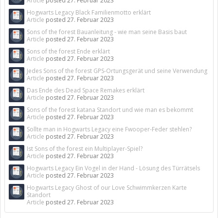
Article
posted
27. Februar 2023
Hogwarts Legacy Black Familienmotto erklärt
Article
posted
27. Februar 2023
Sons of the forest Bauanleitung - wie man seine Basis baut
Article
posted
27. Februar 2023
Sons of the forest Ende erklärt
Article
posted
27. Februar 2023
Jedes Sons of the forest GPS-Ortungsgerät und seine Verwendung
Article
posted
27. Februar 2023
Das Ende des Dead Space Remakes erklärt
Article
posted
27. Februar 2023
Sons of the forest katana Standort und wie man es bekommt
Article
posted
27. Februar 2023
Sollte man in Hogwarts Legacy eine Fwooper-Feder stehlen?
Article
posted
27. Februar 2023
Ist Sons of the forest ein Multiplayer-Spiel?
Article
posted
27. Februar 2023
Hogwarts Legacy Ein Vogel in der Hand - Lösung des Türrätsels
Article
posted
27. Februar 2023
Hogwarts Legacy Ghost of our Love Schwimmkerzen Karte
Standort
Article
posted
27. Februar 2023