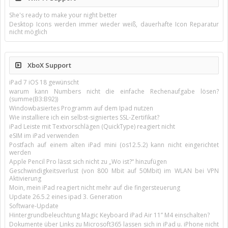
She's ready to make your night better
Desktop Icons werden immer wieder weiß, dauerhafte Icon Reparatur
nicht möglich
XboX Support
iPad 7 iOS 18 gewünscht
warum kann Numbers nicht die einfache Rechenaufgabe lösen?
(summe(B3:B92))
Windowbasiertes Programm auf dem Ipad nutzen
Wie installiere ich ein selbst-signiertes SSL-Zertifikat?
iPad Leiste mit Textvorschlägen (QuickType) reagiert nicht
eSIM im iPad verwenden
Postfach auf einem alten iPad mini (os12.5.2) kann nicht eingerichtet
werden
Apple Pencil Pro lässt sich nicht zu „Wo ist?“ hinzufügen
Geschwindigkeitsverlust (von 800 Mbit auf 50Mbit) im WLAN bei VPN
Aktivierung
Moin, mein iPad reagiert nicht mehr auf die fingersteuerung
Update 26.5.2 eines ipad 3. Generation
Software-Update
Hintergrundbeleuchtung Magic Keyboard iPad Air 11’’ M4 einschalten?
Dokumente über Links zu Microsoft365 lassen sich in iPad u. iPhone nicht