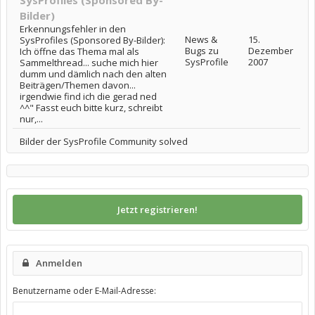
SysProfiles (Sponsored By-
Bilder)
Erkennungsfehler in den
News &
15.
SysProfiles (Sponsored By-Bilder):
Bugs zu
Dezember
Ich öffne das Thema mal als
SysProfile
2007
Sammelthread... suche mich hier
dumm und dämlich nach den alten
Beiträgen/Themen davon...
irgendwie find ich die gerad ned
^^" Fasst euch bitte kurz, schreibt
nur,...
Bilder der SysProfile Community solved
Jetzt registrieren!
Anmelden
Benutzername oder E-Mail-Adresse: