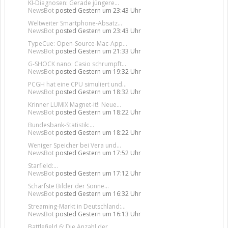
KI-Diagnosen: Gerade jüngere...
NewsBot
posted
Gestern um 23:43 Uhr
Weltweiter Smartphone-Absatz...
NewsBot
posted
Gestern um 23:43 Uhr
TypeCue: Open-Source-Mac-App...
NewsBot
posted
Gestern um 21:33 Uhr
G-SHOCK nano: Casio schrumpft...
NewsBot
posted
Gestern um 19:32 Uhr
PCGH hat eine CPU simuliert und...
NewsBot
posted
Gestern um 18:32 Uhr
Krinner LUMIX Magnet-it!: Neue...
NewsBot
posted
Gestern um 18:22 Uhr
Bundesbank-Statistik:...
NewsBot
posted
Gestern um 18:22 Uhr
Weniger Speicher bei Vera und...
NewsBot
posted
Gestern um 17:52 Uhr
Starfield:...
NewsBot
posted
Gestern um 17:12 Uhr
Schärfste Bilder der Sonne...
NewsBot
posted
Gestern um 16:32 Uhr
Streaming-Markt in Deutschland:...
NewsBot
posted
Gestern um 16:13 Uhr
Battlefield 6: Die Anzahl der...