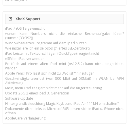
XboX Support
iPad 7 iOS 18 gewünscht
warum kann Numbers nicht die einfache Rechenaufgabe lösen?
(summe(B3:B92))
Windowbasiertes Programm auf dem Ipad nutzen
Wie installiere ich ein selbst-signiertes SSL-Zertifikat?
iPad Leiste mit Textvorschlägen (QuickType) reagiert nicht
eSIM im iPad verwenden
Postfach auf einem alten iPad mini (os12.5.2) kann nicht eingerichtet
werden
Apple Pencil Pro lässt sich nicht zu „Wo ist?“ hinzufügen
Geschwindigkeitsverlust (von 800 Mbit auf 50Mbit) im WLAN bei VPN
Aktivierung
Moin, mein iPad reagiert nicht mehr auf die fingersteuerung
Update 26.5.2 eines ipad 3. Generation
Software-Update
Hintergrundbeleuchtung Magic Keyboard iPad Air 11’’ M4 einschalten?
Dokumente über Links zu Microsoft365 lassen sich in iPad u. iPhone nicht
öffnen
AppleCare Verlängerung