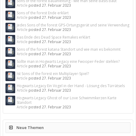
Sons of the forest Bauanleitung - wie man seine Basis baut
Article
posted
27. Februar 2023
Sons of the forest Ende erklärt
Article
posted
27. Februar 2023
Jedes Sons of the forest GPS-Ortungsgerät und seine Verwendung
Article
posted
27. Februar 2023
Das Ende des Dead Space Remakes erklärt
Article
posted
27. Februar 2023
Sons of the forest katana Standort und wie man es bekommt
Article
posted
27. Februar 2023
Sollte man in Hogwarts Legacy eine Fwooper-Feder stehlen?
Article
posted
27. Februar 2023
Ist Sons of the forest ein Multiplayer-Spiel?
Article
posted
27. Februar 2023
Hogwarts Legacy Ein Vogel in der Hand - Lösung des Türrätsels
Article
posted
27. Februar 2023
Hogwarts Legacy Ghost of our Love Schwimmkerzen Karte
Standort
Article
posted
27. Februar 2023
Neue Themen