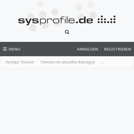
MENU
ANMELDEN
REGISTRIEREN
Heutige Themen
Themen mit aktuellen Beiträgen
...