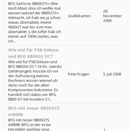
BFG GeForce 9800GTX+ (Wie
Hoch Max): Also ich wollte mal
28.
wissen wieviel die 9800GTX+
Grafikkarten
November
mitmacht, ich hab sie ja schon
2009
etwas übertaktet, meine
9600GT war bis zum max
übertaktet :), die lüfter hab ich
immer auf 100% laufen, was
ich...
Wie viel für P5B Deluxe
und BFG 8800Gt OC?
Wie viel für P5B Deluxe und
BFG 8800Gt OC?: Hi ihr, zwecks
Geldmangels müsste ich vor
freie Fragen
5. Juli 2008
der Aufrüstung meines
Rechners wissen wieviel ich
denn noch für die alten
Komponenten bekomme. Es
handelt sich dabei um: BFG
8800 GT mit Accelero S1...
BFG mit neuer 8800GTS
640MB
BFG mit neuer 8800GTS
640MB: BFG ist der erste
Hersteller welcher eine
1.