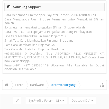
Samsung Support
Cara Menambah Limit Shopee PayLater Terbaru 2026 Terbukti Cair
Cara Menghapus Akun Shopee Permanen untuk Mengakhiri SPinjam
adalah
Solusi utama mengatasi tunggakan SPinjam Shopee adalah
Cara Restrukturisasi Spinjam & Penjadwalan Ulang Pembayaran
Tips Cara Membatalkan Pinjaman Pinjam Yuk
Simak Tata Cara Membatalkan Pinjaman Indodana
Tata Cara Membatalkan PinjamanGo
Tata Cara Membatalkan Pinjaman Kredione
+971528536119 Dr.Velma “BUY ABORTION PILLS MIFEGEST KIT,
MISOPROTONE, CYTOTEC PILLS IN DUBAI, ABU DHABI,UAE” Contact me
now via whatsapp…
Kuwait,+971 +971_528536_119 Abortion Pills Available In Dubai,
Abortion Pills Available
Foren
Hardware
Stromversorgung
SysProfile Forum - UI.X
Deutsch [Du]