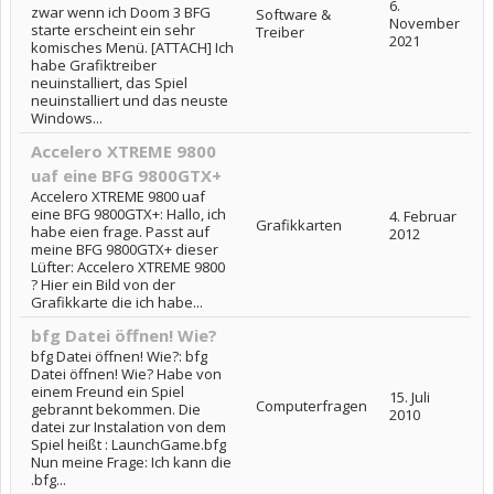
6.
zwar wenn ich Doom 3 BFG
Software &
November
starte erscheint ein sehr
Treiber
2021
komisches Menü. [ATTACH] Ich
habe Grafiktreiber
neuinstalliert, das Spiel
neuinstalliert und das neuste
Windows...
Accelero XTREME 9800
uaf eine BFG 9800GTX+
Accelero XTREME 9800 uaf
eine BFG 9800GTX+: Hallo, ich
4. Februar
Grafikkarten
habe eien frage. Passt auf
2012
meine BFG 9800GTX+ dieser
Lüfter: Accelero XTREME 9800
? Hier ein Bild von der
Grafikkarte die ich habe...
bfg Datei öffnen! Wie?
bfg Datei öffnen! Wie?: bfg
Datei öffnen! Wie? Habe von
einem Freund ein Spiel
15. Juli
Computerfragen
gebrannt bekommen. Die
2010
datei zur Instalation von dem
Spiel heißt : LaunchGame.bfg
Nun meine Frage: Ich kann die
.bfg...