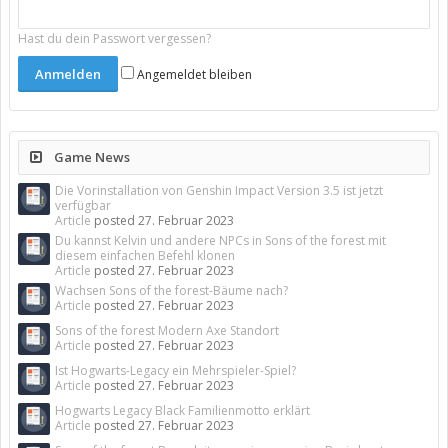
Hast du dein Passwort vergessen?
Angemeldet bleiben
Game News
Die Vorinstallation von Genshin Impact Version 3.5 ist jetzt
verfügbar
Article
posted
27. Februar 2023
Du kannst Kelvin und andere NPCs in Sons of the forest mit
diesem einfachen Befehl klonen
Article
posted
27. Februar 2023
Wachsen Sons of the forest-Bäume nach?
Article
posted
27. Februar 2023
Sons of the forest Modern Axe Standort
Article
posted
27. Februar 2023
Ist Hogwarts-Legacy ein Mehrspieler-Spiel?
Article
posted
27. Februar 2023
Hogwarts Legacy Black Familienmotto erklärt
Article
posted
27. Februar 2023