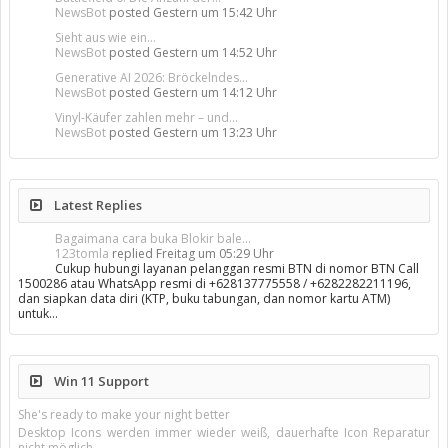
NewsBot
posted
Gestern um 15:42 Uhr
Sieht aus wie ein...
NewsBot
posted
Gestern um 14:52 Uhr
Generative AI 2026: Bröckelndes...
NewsBot
posted
Gestern um 14:12 Uhr
Vinyl-Käufer zahlen mehr – und...
NewsBot
posted
Gestern um 13:23 Uhr
Latest Replies
Bagaimana cara buka Blokir bale...
123tomla
replied
Freitag um 05:29 Uhr
Cukup hubungi layanan pelanggan resmi BTN di nomor BTN Call
1500286 atau WhatsApp resmi di +628137775558 / +6282282211196,
dan siapkan data diri (KTP, buku tabungan, dan nomor kartu ATM)
untuk…
Win 11 Support
She's ready to make your night better
Desktop Icons werden immer wieder weiß, dauerhafte Icon Reparatur
nicht möglich