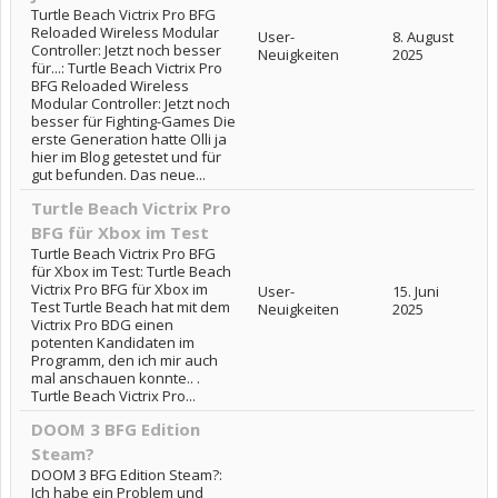
Turtle Beach Victrix Pro BFG
Reloaded Wireless Modular
User-
8. August
Controller: Jetzt noch besser
Neuigkeiten
2025
für...: Turtle Beach Victrix Pro
BFG Reloaded Wireless
Modular Controller: Jetzt noch
besser für Fighting-Games Die
erste Generation hatte Olli ja
hier im Blog getestet und für
gut befunden. Das neue...
Turtle Beach Victrix Pro
BFG für Xbox im Test
Turtle Beach Victrix Pro BFG
für Xbox im Test: Turtle Beach
Victrix Pro BFG für Xbox im
User-
15. Juni
Test Turtle Beach hat mit dem
Neuigkeiten
2025
Victrix Pro BDG einen
potenten Kandidaten im
Programm, den ich mir auch
mal anschauen konnte.. .
Turtle Beach Victrix Pro...
DOOM 3 BFG Edition
Steam?
DOOM 3 BFG Edition Steam?:
Ich habe ein Problem und