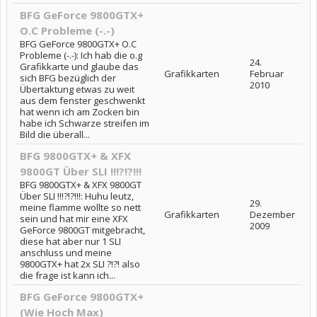
BFG GeForce 9800GTX+
O.C Probleme (-.-)
BFG GeForce 9800GTX+ O.C
Probleme (-.-): Ich hab die o.g
24.
Grafikkarte und glaube das
Grafikkarten
Februar
sich BFG bezüglich der
2010
Übertaktung etwas zu weit
aus dem fenster geschwenkt
hat wenn ich am Zocken bin
habe ich Schwarze streifen im
Bild die überall...
BFG 9800GTX+ & XFX
9800GT Über SLI !!!?!?!!!
BFG 9800GTX+ & XFX 9800GT
Über SLI !!!?!?!!!: Huhu leutz,
29.
meine flamme wollte so nett
Grafikkarten
Dezember
sein und hat mir eine XFX
2009
GeForce 9800GT mitgebracht,
diese hat aber nur 1 SLI
anschluss und meine
9800GTX+ hat 2x SLI ?!?! also
die frage ist kann ich...
BFG GeForce 9800GTX+
(Wie Hoch Max)