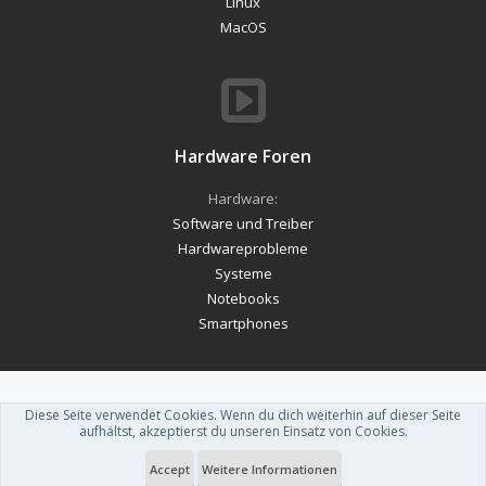
Linux
MacOS
Hardware Foren
Hardware:
Software und Treiber
Hardwareprobleme
Systeme
Notebooks
Smartphones
Diese Seite verwendet Cookies. Wenn du dich weiterhin auf dieser Seite
Forum software by XenForo™
-
Deutsch von xenDach
aufhältst, akzeptierst du unseren Einsatz von Cookies.
Theme designed by
ThemeHouse
.
Accept
Weitere Informationen