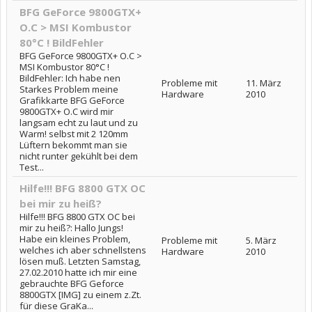
BFG GeForce 9800GTX+
O.C > MSI Kombustor
80°C ! BildFehler
BFG GeForce 9800GTX+ O.C >
MSI Kombustor 80°C !
BildFehler: Ich habe nen
Probleme mit
11. März
Starkes Problem meine
Hardware
2010
Grafikkarte BFG GeForce
9800GTX+ O.C wird mir
langsam echt zu laut und zu
Warm! selbst mit 2 120mm
Lüftern bekommt man sie
nicht runter gekühlt bei dem
Test...
Hilfe!!! BFG 8800 GTX OC
bei mir zu heiß?
Hilfe!!! BFG 8800 GTX OC bei
mir zu heiß?: Hallo Jungs!
Habe ein kleines Problem,
Probleme mit
5. März
welches ich aber schnellstens
Hardware
2010
lösen muß. Letzten Samstag,
27.02.2010 hatte ich mir eine
gebrauchte BFG Geforce
8800GTX [IMG] zu einem z.Zt.
für diese GraKa...