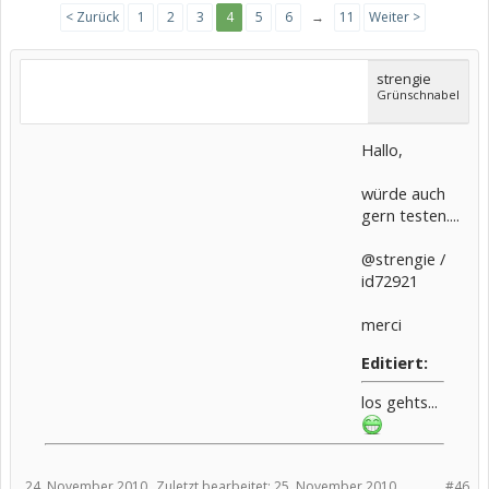
< Zurück
1
2
3
4
5
6
→
11
Weiter >
strengie
Grünschnabel
Hallo,
würde auch
gern testen....
@strengie /
id72921
merci
Editiert:
los gehts...
24. November 2010
Zuletzt bearbeitet:
25. November 2010
#46