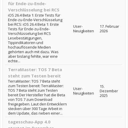
für Ende-zu-Ende-
Verschlüsselung bei RCS
iOS 26.4 Beta 1: Erste Tests für
Ende-zu-Ende-Verschlüsselung
bei RCS: iOS 26.4 Beta 1: Erste
User-
17. Februar
Tests für Ende-zu-Ende-
Neuigkeiten
2026
Verschlüsselung bei RCS
Lesebestätigungen,
Tippindikatoren und
hochauflösende Medien
gehörten auch mit dazu. Was
aber bislang fehlte, war eine
echte...
TerraMaster: TOS 7 Beta
steht zum Testen bereit
TerraMaster: TOS 7 Beta steht
zum Testen bereit: TerraMaster:
15.
User-
TOS 7 Beta steht zum Testen
Dezember
Neuigkeiten
bereit Der Hersteller hat die Beta
2025
von TOS 7 zum Download
freigegeben. Laut den Entwicklern
stecken über 300 Tage Arbeit in
dem Update, das neben einer...
tagesschau-App 4.0
startet im Dezember,