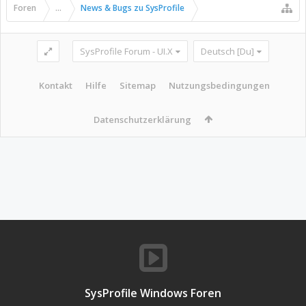
Foren
...
News & Bugs zu SysProfile
SysProfile Forum - UI.X
Deutsch [Du]
Kontakt
Hilfe
Sitemap
Nutzungsbedingungen
Datenschutzerklärung
SysProfile Windows Foren