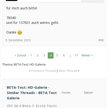
für mich auch bitte!
78540
und für 137631 auch wenns geht.
Danke
5. Dezember 2010
#60
< Zurück
1
2
3
4
5
6
→
11
Weiter >
Thema:
BETA-Test: HD-Galerie
<
Previous Thread
|
Next Thread
>
BETA-Test: HD-Galerie -
Similar Threads - BETA Test
Forum
Datum
Galerie
iOS 26.4 Beta 1: Erste Tests