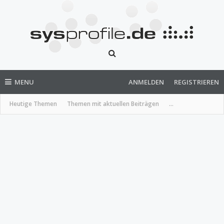
MENU
ANMELDEN
REGISTRIEREN
Heutige Themen
Themen mit aktuellen Beiträgen
...