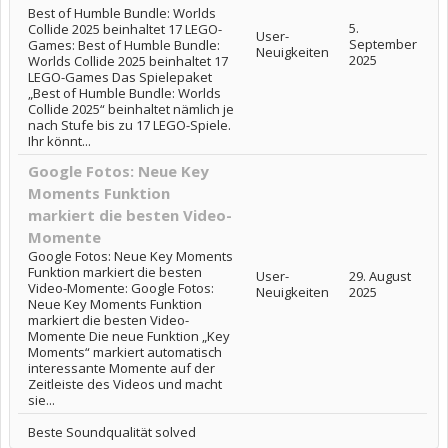
Best of Humble Bundle: Worlds
5.
Collide 2025 beinhaltet 17 LEGO-
User-
September
Games: Best of Humble Bundle:
Neuigkeiten
2025
Worlds Collide 2025 beinhaltet 17
LEGO-Games Das Spielepaket
„Best of Humble Bundle: Worlds
Collide 2025“ beinhaltet nämlich je
nach Stufe bis zu 17 LEGO-Spiele.
Ihr könnt...
Google Fotos: Neue Key
Moments Funktion
markiert die besten Video-
Momente
Google Fotos: Neue Key Moments
Funktion markiert die besten
User-
29. August
Video-Momente: Google Fotos:
Neuigkeiten
2025
Neue Key Moments Funktion
markiert die besten Video-
Momente Die neue Funktion „Key
Moments“ markiert automatisch
interessante Momente auf der
Zeitleiste des Videos und macht
sie...
Beste Soundqualität solved