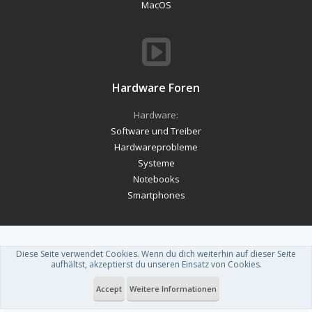
MacOS
Hardware Foren
Hardware:
Software und Treiber
Hardwareprobleme
Systeme
Notebooks
Smartphones
Diese Seite verwendet Cookies. Wenn du dich weiterhin auf dieser Seite
Forum software by XenForo™
-
Deutsch von xenDach
aufhältst, akzeptierst du unseren Einsatz von Cookies.
Theme designed by
ThemeHouse
.
Accept
Weitere Informationen