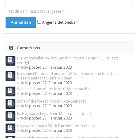
Hast du dein Passwort vergessen?
Angemeldet bleiben
Game News
Die Vorinstallation von Genshin Impact Version 3.5 ist jetzt
verfügbar
Article
posted
27. Februar 2023
Du kannst Kelvin und andere NPCs in Sons of the forest mit
diesem einfachen Befehl klonen
Article
posted
27. Februar 2023
Wachsen Sons of the forest-Bäume nach?
Article
posted
27. Februar 2023
Sons of the forest Modern Axe Standort
Article
posted
27. Februar 2023
Ist Hogwarts-Legacy ein Mehrspieler-Spiel?
Article
posted
27. Februar 2023
Hogwarts Legacy Black Familienmotto erklärt
Article
posted
27. Februar 2023