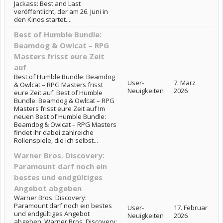
Jackass: Best and Last
veröffentlicht, der am 26. Juni in
den Kinos startet....
Best of Humble Bundle:
Beamdog & Owlcat – RPG
Masters frisst eure Zeit
auf
Best of Humble Bundle: Beamdog
User-
7. März
& Owlcat – RPG Masters frisst
Neuigkeiten
2026
eure Zeit auf: Best of Humble
Bundle: Beamdog & Owlcat – RPG
Masters frisst eure Zeit auf Im
neuen Best of Humble Bundle:
Beamdog & Owlcat – RPG Masters
findet ihr dabei zahlreiche
Rollenspiele, die ich selbst...
Warner Bros. Discovery:
Paramount darf noch ein
bestes und endgültiges
Angebot abgeben
Warner Bros. Discovery:
Paramount darf noch ein bestes
User-
17. Februar
und endgültiges Angebot
Neuigkeiten
2026
abgeben: Warner Bros. Discovery: