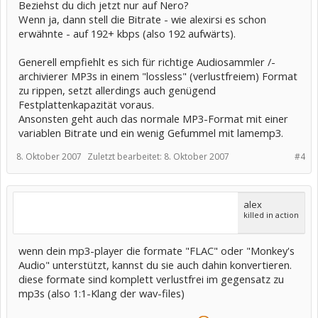
Beziehst du dich jetzt nur auf Nero?
Wenn ja, dann stell die Bitrate - wie alexirsi es schon
erwähnte - auf 192+ kbps (also 192 aufwärts).
Generell empfiehlt es sich für richtige Audiosammler /-
archivierer MP3s in einem "lossless" (verlustfreiem) Format
zu rippen, setzt allerdings auch genügend
Festplattenkapazität voraus.
Ansonsten geht auch das normale MP3-Format mit einer
variablen Bitrate und ein wenig Gefummel mit lamemp3.
8. Oktober 2007
Zuletzt bearbeitet:
8. Oktober 2007
#4
alex
killed in action
wenn dein mp3-player die formate "FLAC" oder "Monkey's
Audio" unterstützt, kannst du sie auch dahin konvertieren.
diese formate sind komplett verlustfrei im gegensatz zu
mp3s (also 1:1-Klang der wav-files)