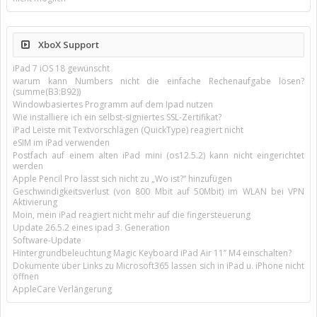
XboX Support
iPad 7 iOS 18 gewünscht
warum kann Numbers nicht die einfache Rechenaufgabe lösen?
(summe(B3:B92))
Windowbasiertes Programm auf dem Ipad nutzen
Wie installiere ich ein selbst-signiertes SSL-Zertifikat?
iPad Leiste mit Textvorschlägen (QuickType) reagiert nicht
eSIM im iPad verwenden
Postfach auf einem alten iPad mini (os12.5.2) kann nicht eingerichtet
werden
Apple Pencil Pro lässt sich nicht zu „Wo ist?“ hinzufügen
Geschwindigkeitsverlust (von 800 Mbit auf 50Mbit) im WLAN bei VPN
Aktivierung
Moin, mein iPad reagiert nicht mehr auf die fingersteuerung
Update 26.5.2 eines ipad 3. Generation
Software-Update
Hintergrundbeleuchtung Magic Keyboard iPad Air 11’’ M4 einschalten?
Dokumente über Links zu Microsoft365 lassen sich in iPad u. iPhone nicht
öffnen
AppleCare Verlängerung