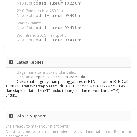
NewsBot
posted
Heute um 10:22 Uhr
22 GiByte für circa 460 Euro:...
NewsBot
posted
Heute um 09:43 Uhr
Starlink räumt...
NewsBot
posted
Heute um 09:43 Uhr
Wohntrend 2026: FlexiSpot...
NewsBot
posted
Heute um 09:43 Uhr
Latest Replies
Bagaimana cara buka Blokir bale...
123tomla
replied
Gestern um 05:29 Uhr
Cukup hubungi layanan pelanggan resmi BTN di nomor BTN Call
1500286 atau WhatsApp resmi di +628137775558 / +6282282211196,
dan siapkan data diri (KTP, buku tabungan, dan nomor kartu ATM)
untuk…
Win 11 Support
She's ready to make your night better
Desktop Icons werden immer wieder weiß, dauerhafte Icon Reparatur
nicht möglich