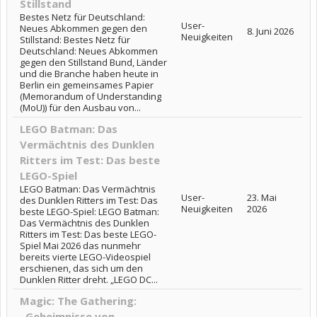
Stillstand
Bestes Netz für Deutschland:
User-
Neues Abkommen gegen den
8. Juni 2026
Neuigkeiten
Stillstand: Bestes Netz für
Deutschland: Neues Abkommen
gegen den Stillstand Bund, Länder
und die Branche haben heute in
Berlin ein gemeinsames Papier
(Memorandum of Understanding
(MoU)) für den Ausbau von...
LEGO Batman: Das
Vermächtnis des Dunklen
Ritters im Test: Das beste
LEGO-Spiel
LEGO Batman: Das Vermächtnis
User-
23. Mai
des Dunklen Ritters im Test: Das
Neuigkeiten
2026
beste LEGO-Spiel: LEGO Batman:
Das Vermächtnis des Dunklen
Ritters im Test: Das beste LEGO-
Spiel Mai 2026 das nunmehr
bereits vierte LEGO-Videospiel
erschienen, das sich um den
Dunklen Ritter dreht. „LEGO DC...
Magic: The Gathering:
„Geheimnisse von