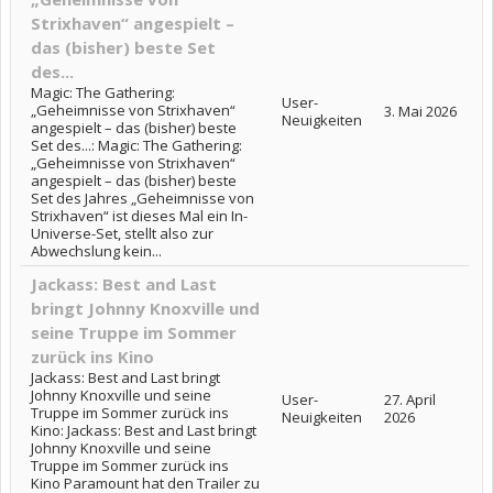
Strixhaven“ angespielt –
das (bisher) beste Set
des...
Magic: The Gathering:
User-
„Geheimnisse von Strixhaven“
3. Mai 2026
Neuigkeiten
angespielt – das (bisher) beste
Set des...: Magic: The Gathering:
„Geheimnisse von Strixhaven“
angespielt – das (bisher) beste
Set des Jahres „Geheimnisse von
Strixhaven“ ist dieses Mal ein In-
Universe-Set, stellt also zur
Abwechslung kein...
Jackass: Best and Last
bringt Johnny Knoxville und
seine Truppe im Sommer
zurück ins Kino
Jackass: Best and Last bringt
Johnny Knoxville und seine
User-
27. April
Truppe im Sommer zurück ins
Neuigkeiten
2026
Kino: Jackass: Best and Last bringt
Johnny Knoxville und seine
Truppe im Sommer zurück ins
Kino Paramount hat den Trailer zu