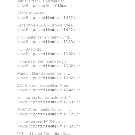
Battlefield 6: Die Anzahl der...
NewsBot
posted
Vor 10 Minuten
Sieht aus wie ein...
NewsBot
posted
Heute um 14:52 Uhr
Generative AI 2026: Bröckelndes...
NewsBot
posted
Heute um 14:12 Uhr
Vinyl-Käufer zahlen mehr – und...
NewsBot
posted
Heute um 13:23 Uhr
IRIS²: EU stockt...
NewsBot
posted
Heute um 13:02 Uhr
Im Kurztest: Der neue Google...
NewsBot
posted
Heute um 13:02 Uhr
Wander: Markdown-Editor für...
NewsBot
posted
Heute um 13:02 Uhr
GTA 6: Take-Two sieht im Preis...
NewsBot
posted
Heute um 12:42 Uhr
„Zu mächtig für normale Tests?“...
NewsBot
posted
Heute um 11:53 Uhr
VRAM-Wendepunkt: Würdet ihr...
NewsBot
posted
Heute um 11:12 Uhr
Jetzt bewerben: PCGH sucht...
NewsBot
posted
Heute um 11:02 Uhr
SMT und Hyper-Threading: So...