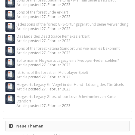
Sons of the forest Bauanleitung - wie man seine Basis baut
Article
posted
27. Februar 2023
Sons of the forest Ende erklärt
Article
posted
27. Februar 2023
Jedes Sons of the forest GPS-Ortungsgerät und seine Verwendung
Article
posted
27. Februar 2023
Das Ende des Dead Space Remakes erklärt
Article
posted
27. Februar 2023
Sons of the forest katana Standort und wie man es bekommt
Article
posted
27. Februar 2023
Sollte man in Hogwarts Legacy eine Fwooper-Feder stehlen?
Article
posted
27. Februar 2023
Ist Sons of the forest ein Multiplayer-Spiel?
Article
posted
27. Februar 2023
Hogwarts Legacy Ein Vogel in der Hand - Lösung des Türrätsels
Article
posted
27. Februar 2023
Hogwarts Legacy Ghost of our Love Schwimmkerzen Karte
Standort
Article
posted
27. Februar 2023
Neue Themen