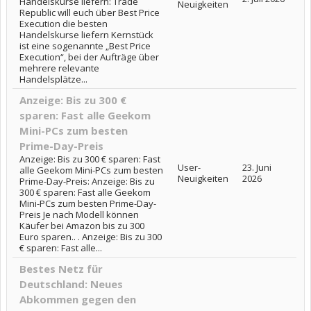
Handelskurse liefern: Trade
Neuigkeiten
Republic will euch über Best Price
Execution die besten
Handelskurse liefern Kernstück
ist eine sogenannte „Best Price
Execution“, bei der Aufträge über
mehrere relevante
Handelsplätze...
Anzeige: Bis zu 300 €
sparen: Fast alle Geekom
Mini-PCs zum besten
Prime-Day-Preis
Anzeige: Bis zu 300 € sparen: Fast
User-
23. Juni
alle Geekom Mini-PCs zum besten
Neuigkeiten
2026
Prime-Day-Preis: Anzeige: Bis zu
300 € sparen: Fast alle Geekom
Mini-PCs zum besten Prime-Day-
Preis Je nach Modell können
Käufer bei Amazon bis zu 300
Euro sparen.. . Anzeige: Bis zu 300
€ sparen: Fast alle...
Bestes Netz für
Deutschland: Neues
Abkommen gegen den