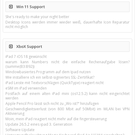
Win 11 Support
She's ready to make your night better
Desktop Icons werden immer wieder weiß, dauerhafte Icon Reparatur
nicht möglich
XboX Support
iPad 7 iOS 18 gewünscht
warum kann Numbers nicht die einfache Rechenaufgabe lösen?
(summe(B3:B92))
Windowbasiertes Programm auf dem Ipad nutzen
Wie installiere ich ein selbst-signiertes SSL-Zertifikat?
iPad Leiste mit Textvorschlägen (QuickType) reagiert nicht
eSIM im iPad verwenden
Postfach auf einem alten iPad mini (os12.5.2) kann nicht eingerichtet
werden
Apple Pencil Pro lässt sich nicht zu „Wo ist?“ hinzufügen
Geschwindigkeitsverlust (von 800 Mbit auf 50Mbit) im WLAN bei VPN
Aktivierung
Moin, mein iPad reagiert nicht mehr auf die fingersteuerung
Update 26.5.2 eines ipad 3. Generation
Software-Update