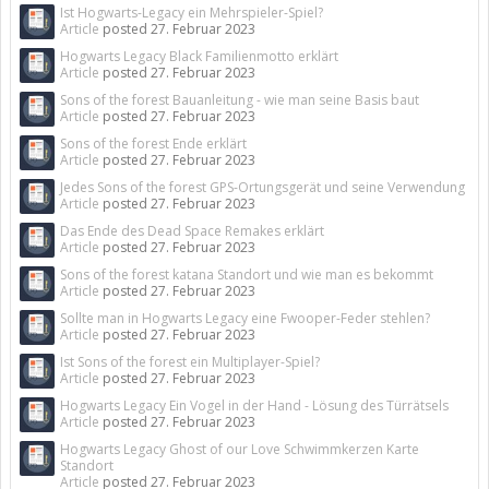
Ist Hogwarts-Legacy ein Mehrspieler-Spiel?
Article
posted
27. Februar 2023
Hogwarts Legacy Black Familienmotto erklärt
Article
posted
27. Februar 2023
Sons of the forest Bauanleitung - wie man seine Basis baut
Article
posted
27. Februar 2023
Sons of the forest Ende erklärt
Article
posted
27. Februar 2023
Jedes Sons of the forest GPS-Ortungsgerät und seine Verwendung
Article
posted
27. Februar 2023
Das Ende des Dead Space Remakes erklärt
Article
posted
27. Februar 2023
Sons of the forest katana Standort und wie man es bekommt
Article
posted
27. Februar 2023
Sollte man in Hogwarts Legacy eine Fwooper-Feder stehlen?
Article
posted
27. Februar 2023
Ist Sons of the forest ein Multiplayer-Spiel?
Article
posted
27. Februar 2023
Hogwarts Legacy Ein Vogel in der Hand - Lösung des Türrätsels
Article
posted
27. Februar 2023
Hogwarts Legacy Ghost of our Love Schwimmkerzen Karte
Standort
Article
posted
27. Februar 2023