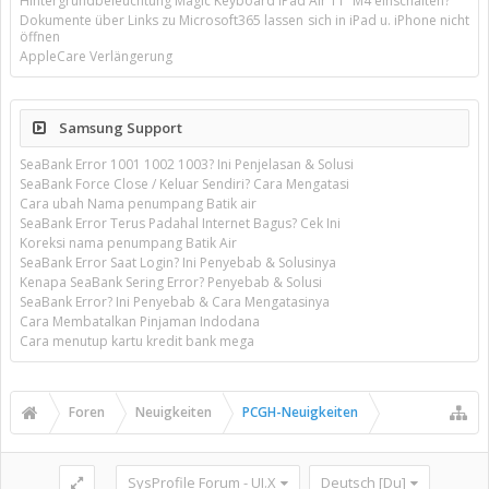
Hintergrundbeleuchtung Magic Keyboard iPad Air 11’’ M4 einschalten?
Dokumente über Links zu Microsoft365 lassen sich in iPad u. iPhone nicht
öffnen
AppleCare Verlängerung
Samsung Support
SeaBank Error 1001 1002 1003? Ini Penjelasan & Solusi
SeaBank Force Close / Keluar Sendiri? Cara Mengatasi
Cara ubah Nama penumpang Batik air
SeaBank Error Terus Padahal Internet Bagus? Cek Ini
Koreksi nama penumpang Batik Air
SeaBank Error Saat Login? Ini Penyebab & Solusinya
Kenapa SeaBank Sering Error? Penyebab & Solusi
SeaBank Error? Ini Penyebab & Cara Mengatasinya
Cara Membatalkan Pinjaman Indodana
Cara menutup kartu kredit bank mega
Foren
Neuigkeiten
PCGH-Neuigkeiten
SysProfile Forum - UI.X
Deutsch [Du]