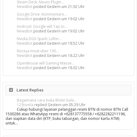
Steam Deck: Neues Plugin...
NewsBot
posted
Gestern um 21:02 Uhr
Google Drive: Kommentare...
NewsBot
posted
Gestern um 19:02 Uhr
Android: Google will Tap to...
NewsBot
posted
Gestern um 19:02 Uhr
Nvidia DGX Spark: Lüfter...
NewsBot
posted
Gestern um 18:52 Uhr
Noctua misst über 100...
NewsBot
posted
Gestern um 18:22 Uhr
OpenMouse will Gaming-Mäuse...
NewsBot
posted
Gestern um 18:02 Uhr
Latest Replies
Bagaimana cara buka Blokir bale...
123tomla
replied
Gestern um 05:29 Uhr
Cukup hubungi layanan pelanggan resmi BTN di nomor BTN Call
1500286 atau WhatsApp resmi di +628137775558 / +6282282211196,
dan siapkan data diri (KTP, buku tabungan, dan nomor kartu ATM)
untuk…