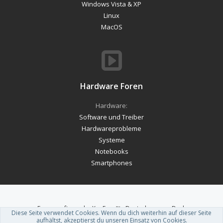
Windows Vista & XP
Linux
MacOS
Hardware Foren
Hardware:
Software und Treiber
Hardwareprobleme
Systeme
Notebooks
Smartphones
Forum software by XenForo™
-
Deutsch von xenDach
Diese Seite verwendet Cookies. Wenn du dich weiterhin auf dieser Seite
Theme designed by
ThemeHouse
.
aufhältst, akzeptierst du unseren Einsatz von Cookies.