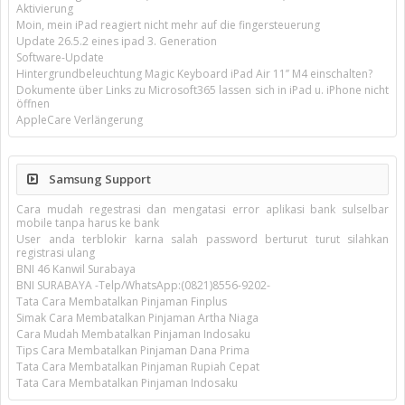
Aktivierung
Moin, mein iPad reagiert nicht mehr auf die fingersteuerung
Update 26.5.2 eines ipad 3. Generation
Software-Update
Hintergrundbeleuchtung Magic Keyboard iPad Air 11’’ M4 einschalten?
Dokumente über Links zu Microsoft365 lassen sich in iPad u. iPhone nicht
öffnen
AppleCare Verlängerung
Samsung Support
Cara mudah regestrasi dan mengatasi error aplikasi bank sulselbar
mobile tanpa harus ke bank
User anda terblokir karna salah password berturut turut silahkan
registrasi ulang
BNI 46 Kanwil Surabaya
BNI SURABAYA -Telp/WhatsApp:(0821)8556-9202-
Tata Cara Membatalkan Pinjaman Finplus
Simak Cara Membatalkan Pinjaman Artha Niaga
Cara Mudah Membatalkan Pinjaman Indosaku
Tips Cara Membatalkan Pinjaman Dana Prima
Tata Cara Membatalkan Pinjaman Rupiah Cepat
Tata Cara Membatalkan Pinjaman Indosaku