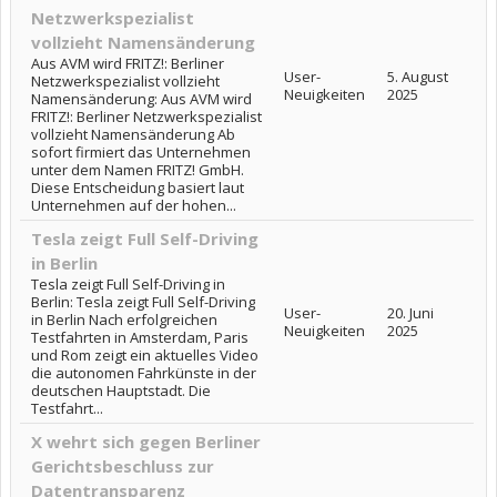
Netzwerkspezialist
vollzieht Namensänderung
Aus AVM wird FRITZ!: Berliner
User-
5. August
Netzwerkspezialist vollzieht
Neuigkeiten
2025
Namensänderung: Aus AVM wird
FRITZ!: Berliner Netzwerkspezialist
vollzieht Namensänderung Ab
sofort firmiert das Unternehmen
unter dem Namen FRITZ! GmbH.
Diese Entscheidung basiert laut
Unternehmen auf der hohen...
Tesla zeigt Full Self-Driving
in Berlin
Tesla zeigt Full Self-Driving in
Berlin: Tesla zeigt Full Self-Driving
User-
20. Juni
in Berlin Nach erfolgreichen
Neuigkeiten
2025
Testfahrten in Amsterdam, Paris
und Rom zeigt ein aktuelles Video
die autonomen Fahrkünste in der
deutschen Hauptstadt. Die
Testfahrt...
X wehrt sich gegen Berliner
Gerichtsbeschluss zur
Datentransparenz