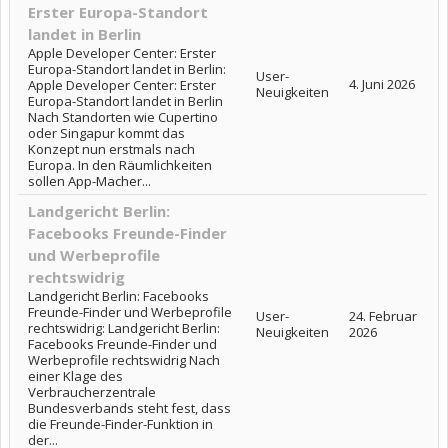
Erster Europa-Standort
landet in Berlin
Apple Developer Center: Erster
Europa-Standort landet in Berlin:
User-
4. Juni 2026
Apple Developer Center: Erster
Neuigkeiten
Europa-Standort landet in Berlin
Nach Standorten wie Cupertino
oder Singapur kommt das
Konzept nun erstmals nach
Europa. In den Räumlichkeiten
sollen App-Macher...
Landgericht Berlin:
Facebooks Freunde-Finder
und Werbeprofile
rechtswidrig
Landgericht Berlin: Facebooks
Freunde-Finder und Werbeprofile
User-
24. Februar
rechtswidrig: Landgericht Berlin:
Neuigkeiten
2026
Facebooks Freunde-Finder und
Werbeprofile rechtswidrig Nach
einer Klage des
Verbraucherzentrale
Bundesverbands steht fest, dass
die Freunde-Finder-Funktion in
der...