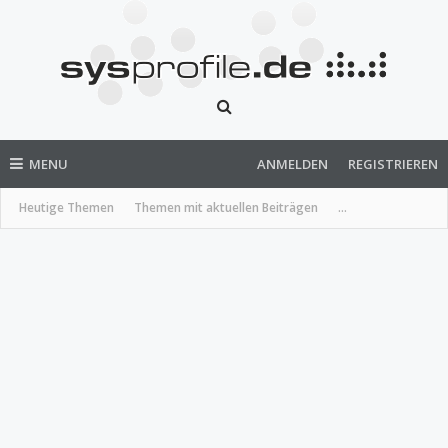
MENU
ANMELDEN
REGISTRIEREN
Heutige Themen
Themen mit aktuellen Beiträgen
...