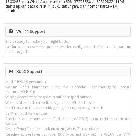
1500286 atau WhatsApp resmi di +628137775558 / +6282282211196,
dan siapkan data diri (KTP, buku tabungan, dan nomor kartu ATM)
untuk…
Win 11 Support
She's ready to make your night better
Desktop Icons werden immer wieder weiß, dauerhafte Icon Reparatur
nicht möglich
XboX Support
iPad 7 iOS 18 gewünscht
warum kann Numbers nicht die einfache Rechenaufgabe lösen?
(summe(B3:B92))
Windowbasiertes Programm auf dem Ipad nutzen
Wie installiere ich ein selbst-signiertes SSL-Zertifikat?
iPad Leiste mit Textvorschlägen (QuickType) reagiert nicht
eSIM im iPad verwenden
Postfach auf einem alten iPad mini (os12.5.2) kann nicht eingerichtet
werden
Apple Pencil Pro lässt sich nicht zu „Wo ist?“ hinzufügen
Geschwindigkeitsverlust (von 800 Mbit auf 50Mbit) im WLAN bei VPN