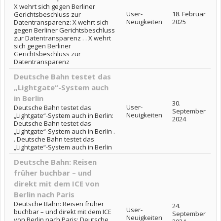
X wehrt sich gegen Berliner
User-
18. Februar
Gerichtsbeschluss zur
Neuigkeiten
2025
Datentransparenz: X wehrt sich
gegen Berliner Gerichtsbeschluss
zur Datentransparenz . . X wehrt
sich gegen Berliner
Gerichtsbeschluss zur
Datentransparenz
Deutsche Bahn testet das
„Lightgate“-System auch
in Berlin
30.
User-
Deutsche Bahn testet das
September
Neuigkeiten
„Lightgate“-System auch in Berlin:
2024
Deutsche Bahn testet das
„Lightgate“-System auch in Berlin .
. Deutsche Bahn testet das
„Lightgate“-System auch in Berlin
Deutsche Bahn: Reisen
früher buchbar – und
direkt mit dem ICE von
Berlin nach Paris
Deutsche Bahn: Reisen früher
24.
User-
buchbar – und direkt mit dem ICE
September
Neuigkeiten
von Berlin nach Paris: Deutsche