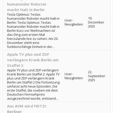
humanoider Roboter
macht Halt in Berlin
Tesla Optimus: Teslas
10.
humanoider Roboter macht Halt in
User-
Dezember
Berlin: Tesla Optimus: Teslas
Neuigkeiten
2025
humanoider Roboter macht Halt in
Berlin Kurz vor Weihnachten ist
das Ding zum ersten Mal
hierzulande live zu sehen: Am 20.
Dezember steht eine
funktionsfähige Einheit in der...
Apple TV plus und ZDF
verlängern Krank Berlin um
Staffel 2
Apple TV plus und ZDF verlängern
22.
User-
Krank Berlin um Staffel 2: Apple TV
September
Neuigkeiten
plus und ZDF verlängern Krank
2025
Berlin um Staffel 2 Die Fortsetzung
umfasst acht neue Episoden. Die
erste Staffel, die soeben mit dem
Deutschen Fernsehpreis
ausgezeichnet wurde, entstand...
Aus AVM wird FRITZ!:
Berliner