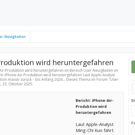
er-Neuigkeiten
-Produktion wird heruntergefahren
e-Air-Produktion wird heruntergefahren im Bereich
User-Neuigkeiten
im
cht: iPhone-Air-Produktion wird heruntergefahren Laut Apple-Analyst
tion massiv zurück – bis Anfang 2026... Dieses Thema im Forum "
User-
t,
23. Oktober 2025
.
Bericht: iPhone-Air-
B
Produktion wird
heruntergefahren
P
Laut Apple-Analyst
Ming-Chi Kuo fährt