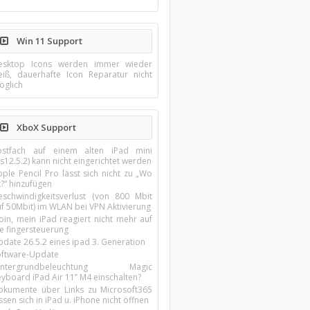
Win 11 Support
esktop Icons werden immer wieder
eiß, dauerhafte Icon Reparatur nicht
öglich
XboX Support
ostfach auf einem alten iPad mini
s12.5.2) kann nicht eingerichtet werden
ple Pencil Pro lässt sich nicht zu „Wo
t?“ hinzufügen
eschwindigkeitsverlust (von 800 Mbit
uf 50Mbit) im WLAN bei VPN Aktivierung
oin, mein iPad reagiert nicht mehr auf
ie fingersteuerung
pdate 26.5.2 eines ipad 3. Generation
oftware-Update
intergrundbeleuchtung Magic
yboard iPad Air 11’’ M4 einschalten?
okumente über Links zu Microsoft365
ssen sich in iPad u. iPhone nicht öffnen