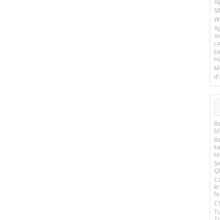
A
SI
We
A
si
I
E
Hä
M
iP
B
b
B
k
t
S
Q
C
k
f
C
T
T