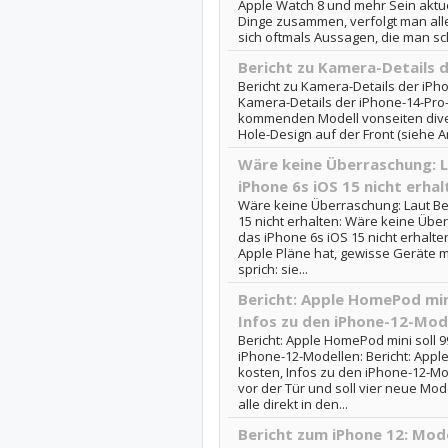
Apple Watch 8 und mehr Sein aktuel
Dinge zusammen, verfolgt man alle
sich oftmals Aussagen, die man sch
Bericht zu Kamera-Details 
Bericht zu Kamera-Details der iPho
Kamera-Details der iPhone-14-Pro
kommenden Modell vonseiten dive
Hole-Design auf der Front (siehe Ar
Wäre keine Überraschung: Lau
iPhone 6s iOS 15 nicht erhal
Wäre keine Überraschung: Laut Beri
15 nicht erhalten: Wäre keine Überr
das iPhone 6s iOS 15 nicht erhalte
Apple Pläne hat, gewisse Geräte mi
sprich: sie...
Bericht: Apple HomePod mini
Infos zu den iPhone-12-Mod
Bericht: Apple HomePod mini soll 9
iPhone-12-Modellen: Bericht: Apple
kosten, Infos zu den iPhone-12-Mo
vor der Tür und soll vier neue Mod
alle direkt in den...
Bericht zum iPhone 12: Mod