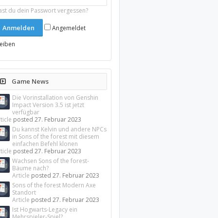
ast du dein Passwort vergessen?
Angemeldet
leiben
Game News
Die Vorinstallation von Genshin
Impact Version 3.5 ist jetzt
verfügbar
ticle
posted
27. Februar 2023
Du kannst Kelvin und andere NPCs
in Sons of the forest mit diesem
einfachen Befehl klonen
ticle
posted
27. Februar 2023
Wachsen Sons of the forest-
Bäume nach?
Article
posted
27. Februar 2023
Sons of the forest Modern Axe
Standort
Article
posted
27. Februar 2023
Ist Hogwarts-Legacy ein
Mehrspieler-Spiel?