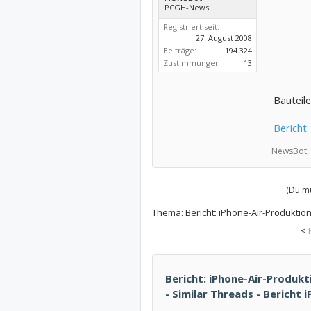
PCGH-News
Registriert seit:
27. August 2008
Beiträge:
194.324
Zustimmungen:
13
Bauteil
Bericht
NewsBot,
(Du mu
Thema:
Bericht: iPhone-Air-Produktio
<
Bericht: iPhone-Air-Produk
- Similar Threads - Bericht i