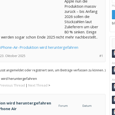
Apple nun die
H
Produktion massiv
zurück – bis Anfang
2026 sollen die
Stückzahlen laut
b
Zulieferern um über
80 % sinken. Einige
e werden sogar schon Ende 2025 nicht mehr nachbestellt..
: iPhone-Air-Produktion wird heruntergefahren
23. Oktober 2025
#1
Ar
sst angemeldet oder registriert sein, um Beiträge verfassen zu können. )
n wird heruntergefahren
Ar
Previous Thread
|
Next Thread
>
tion wird heruntergefahren
Forum
Datum
Phone Air