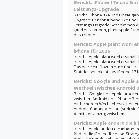
Bericht: iPhone 17e und Ein
Leistungs-Upgrade
Bericht: iPhone 17e und Einsteiger
Upgrade: Bericht: iPhone 17e und E
Leistungs-Upgrade Schenkt man d
Quellen Glauben, plant Apple für d
des iPhone...
Bericht: Apple plant wohl e
iPhone für 2026
Bericht: Apple plant wohl erstmals
Bericht: Apple plant wohl erstmals
Das wäre ein Novum nach über zeh
Stattdessen bleibt das iPhone 17 f
Bericht: Google und Apple 
Wechsel zwischen Android 
Bericht: Google und Apple arbeit
zwischen Android und iPhone: Beri
einfacherem Wechsel zwischen And
Android-Canary-Version (Android C
damit der Umzug zwischen...
Bericht: Apple ändert die i
Bericht: Apple ändert die iPhone-R
ändert die iPhone-Release-Strateg
drei aufeinanderfolgenden Jahren