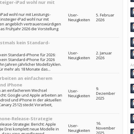
steiger-iPad wohl nur mit
-iPad wohl nur mit Leistungs-
User-
5. Februar
insteiger-iPad wohl nur mit
Neuigkeiten
2026
en angeblich vertrauenswürdigen
as Frühjahr 2026 die Vorstellung
rstmals kein Standard-
User-
2. Januar
 kein Standard-iPhone für 2026:
Neuigkeiten
2026
 kein Standard-iPhone für 2026
n Jahren jährlicher Modellzyklen.
Ar
ür mehr als 18 Monate das...
arbeiten an einfacherem
und iPhone
9.
en an einfacherem Wechsel
User-
Dezember
cht: Google und Apple arbeiten an
Neuigkeiten
2025
roid und iPhone In der aktuellen
anary 2512) steckt Vorarbeit,
Phone-Release-Strategie
16.
elease-Strategie: Bericht: Apple
User-
November
ie Drei komplett neue Modelle in
Neuigkeiten
2025
, dazu eine grundlegend