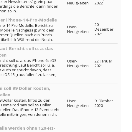
ler Newsletter trägt ein paar
Neuigkeiten
2022
rdings die Berichte, dann finden
on so in...
der iPhone-14-Pro-Modelle
20.
ne-14-Pro-Modelle: Bericht zu
User-
Dezember
-Modelle Nachgesagt wird dem
Neuigkeiten
2021
rser Quellen auch ein Punch-
tikelbild). Während die Notch...
t Bericht soll u. a. das
ten
cht soll u. a. das iPhone 6s iOS
User-
22. Januar
aschung: Laut Bericht soll u. a.
Neuigkeiten
2021
n Auch er spricht davon, dass
t iOS 15 „rausfallen“ zu lassen,
 soll 99 Dollar kosten,
ellen
9 Dollar kosten, Infos zu den
User-
9. Oktober
 HomePod mini soll 99 Dollar
Neuigkeiten
2020
dellen Das iPhone-12-Event steht
elle mitbringen, von denen nicht
elle werden ohne 120-Hz-