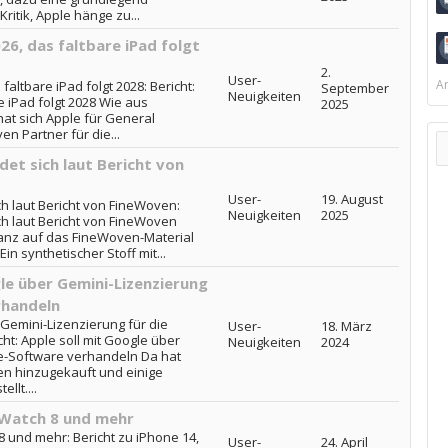
ritik, Apple hänge zu...
26, das faltbare iPad folgt
2.
User-
Ar
faltbare iPad folgt 2028: Bericht:
September
Neuigkeiten
e iPad folgt 2028 Wie aus
2025
hat sich Apple für General
ven Partner für die...
det sich laut Bericht von
User-
19. August
ch laut Bericht von FineWoven:
Neuigkeiten
2025
ch laut Bericht von FineWoven
nz auf das FineWoven-Material
in synthetischer Stoff mit...
gle über Gemini-Lizenzierung
rhandeln
 Gemini-Lizenzierung für die
User-
18. März
ht: Apple soll mit Google über
Neuigkeiten
2024
ne-Software verhandeln Da hat
n hinzugekauft und einige
llt....
e Watch 8 und mehr
8 und mehr: Bericht zu iPhone 14,
User-
24. April