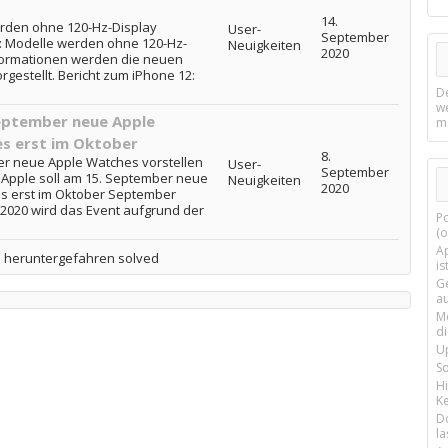
14.
erden ohne 120-Hz-Display
User-
September
2: Modelle werden ohne 120-Hz-
Neuigkeiten
2020
nformationen werden die neuen
gestellt. Bericht zum iPhone 12:
D
w
September neue Apple
m
es erst im Oktober
8.
ber neue Apple Watches vorstellen
User-
September
: Apple soll am 15. September neue
Neuigkeiten
2020
es erst im Oktober September
020 wird das Event aufgrund der
P
(o
Ap
rd heruntergefahren solved
is
G
a
M
d
U
S
H
Ke
D
la