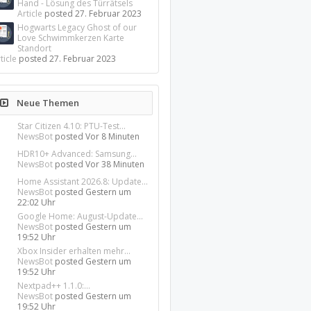
Hand - Lösung des Türrätsels
Article
posted
27. Februar 2023
Hogwarts Legacy Ghost of our
Love Schwimmkerzen Karte
Standort
ticle
posted
27. Februar 2023
Neue Themen
Star Citizen 4.10: PTU-Test...
NewsBot
posted
Vor 8 Minuten
HDR10+ Advanced: Samsung...
NewsBot
posted
Vor 38 Minuten
Home Assistant 2026.8: Update...
NewsBot
posted
Gestern um
22:02 Uhr
Google Home: August-Update...
NewsBot
posted
Gestern um
19:52 Uhr
Xbox Insider erhalten mehr...
NewsBot
posted
Gestern um
19:52 Uhr
Nextpad++ 1.1.0:...
NewsBot
posted
Gestern um
19:52 Uhr