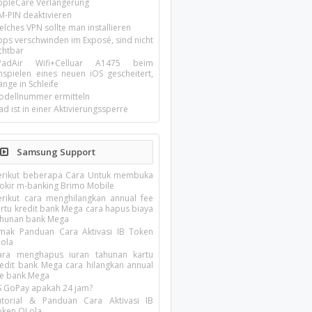
ppleCare Verlängerung
M-PIN deaktivieren
lches VPN sollte man installieren
pps verschwinden im Exposé, sind nicht
chtbar
-PadAir Wifi+Celluar A1475 beim
inspielen eines neuen iOS gescheitert,
nge in Schleife
odellnummer ermitteln
ad ist in einer Aktivierungssperre
Samsung Support
erikut beberapa Cara Untuk membuka
lokir m-banking Brimo Mobile
erikut cara menghilangkan annual fee
artu kredit bank Mega cara hapus biaya
ahunan bank Mega
imak Panduan Cara Aktivasi IB Token
lola
ara menghapus iuran tahunan kartu
redit bank Mega cara hilangkan annual
ee bank Mega
S GoPay apakah 24 jam?
utorial & Panduan Cara Aktivasi IB
oken QLola