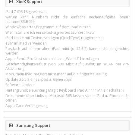
XboX Support
iPad 7 iOS 18 gewünscht
warum kann Numbers nicht die einfache Rechenaufgabe lösen?
(summe(B3:B92))
Windowbasiertes Programm auf dem Ipad nutzen
Wie installiere ich ein selbst-signiertes SSL-Zertifikat?
iPad Leiste mit Textvorschlägen (QuickType) reagiert nicht
eSIM im iPad verwenden
Postfach auf einem alten iPad mini (os12.5.2) kann nicht eingerichtet
werden
Apple Pencil Pro lässt sich nicht zu „Wo ist?“ hinzufügen
Geschwindigkeitsverlust (von 800 Mbit auf 50Mbit) im WLAN bei VPN
Aktivierung
Moin, mein iPad reagiert nicht mehr auf die fingersteuerung
Update 26.5.2 eines ipad 3. Generation
Software-Update
Hintergrundbeleuchtung Magic Keyboard iPad Air 11’’ M4 einschalten?
Dokumente über Links zu Microsoft365 lassen sich in iPad u. iPhone nicht
öffnen
AppleCare Verlängerung
Samsung Support