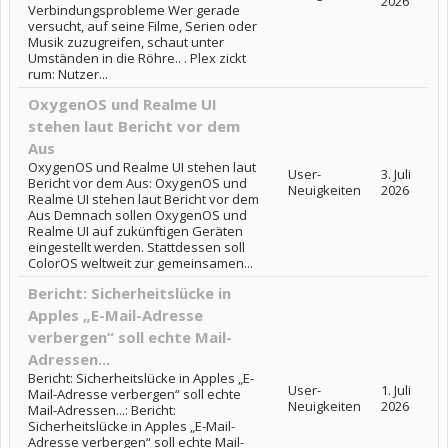
2026
Verbindungsprobleme Wer gerade
versucht, auf seine Filme, Serien oder
Musik zuzugreifen, schaut unter
Umständen in die Röhre.. . Plex zickt
rum: Nutzer...
OxygenOS und Realme UI
stehen laut Bericht vor dem
Aus
OxygenOS und Realme UI stehen laut
User-
3. Juli
Bericht vor dem Aus: OxygenOS und
Neuigkeiten
2026
Realme UI stehen laut Bericht vor dem
Aus Demnach sollen OxygenOS und
Realme UI auf zukünftigen Geräten
eingestellt werden. Stattdessen soll
ColorOS weltweit zur gemeinsamen...
Bericht: Sicherheitslücke in
Apples „E-Mail-Adresse
verbergen“ soll echte Mail-
Adressen...
Bericht: Sicherheitslücke in Apples „E-
User-
1. Juli
Mail-Adresse verbergen“ soll echte
Neuigkeiten
2026
Mail-Adressen...: Bericht:
Sicherheitslücke in Apples „E-Mail-
Adresse verbergen“ soll echte Mail-