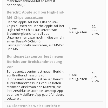
mehr Rechenkapazität angefragt
haben soll,...
Bericht: Apple soll bei High-End-
M6-Chips aussetzen
Bericht: Apple soll bei High-End-M6-
Chips aussetzen: Bericht: Apple soll bei
26.
User-
High-End-M6-Chips aussetzen Wie
Juni
Neuigkeiten
Bloomberg berichtet, soll das
2026
Unternehmen zwar noch in diesem Jahr
einen Basis-M6-Chip für
Einstiegsmodelle vorstellen, auf M6 Pro
und M6...
Bundesnetzagentur legt neuen
Bericht zur Breitbandmessung
vor
Bundesnetzagentur legt neuen Bericht
18.
User-
zur Breitbandmessung vor:
Juni
Neuigkeiten
Bundesnetzagentur legt neuen Bericht
2026
zur Breitbandmessung vor Die Daten
stammen direkt von den Nutzern, die
ihre Anschlüsse über die Desktop-App
oder die Mobilfunk-App geprüft haben.
Letztere...
LG Electronics weist Berichte