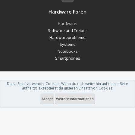
Hardware Foren
Hardware:
Software und Treiber
Hardwareprobleme
Systeme
Notebooks
Smartphones
Diese Seite verwendet Cookies. Wenn du dich weiterhin auf dieser Seite
Forum software by XenForo™
-
Deutsch von xenDach
aufhältst, akzeptierst du unseren Einsatz von Cookies.
Theme designed by
ThemeHouse
.
Accept
Weitere Informationen
Du betrachtest gerade: Bericht: EA vor 50-Milliarden-Dollar-Übernahme