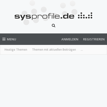
MENU
ANMELDEN
REGISTRIEREN
Heutige Themen
Themen mit aktuellen Beiträgen
...