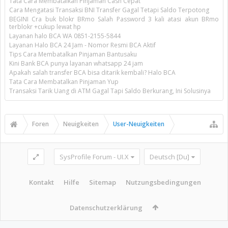
Tata Cara Membatalkan Pinjaman Cash Cepat
Cara Mengatasi Transaksi BNI Transfer Gagal Tetapi Saldo Terpotong
BEGINI Cra buk blokr BRmo Salah Password 3 kali atasi akun BRmo
terblokr +cukup lewat hp
Layanan halo BCA WA 0851-2155-5844
Layanan Halo BCA 24 Jam - Nomor Resmi BCA Aktif
Tips Cara Membatalkan Pinjaman Bantusaku
Kini Bank BCA punya layanan whatsapp 24 jam
Apakah salah transfer BCA bisa ditarik kembali? Halo BCA
Tata Cara Membatalkan Pinjaman Yup
Transaksi Tarik Uang di ATM Gagal Tapi Saldo Berkurang, Ini Solusinya
Foren
Neuigkeiten
User-Neuigkeiten
SysProfile Forum - UI.X
Deutsch [Du]
Kontakt
Hilfe
Sitemap
Nutzungsbedingungen
Datenschutzerklärung