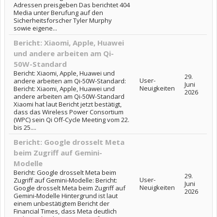
Adressen preisgeben Das berichtet 404
Media unter Berufung auf den
Sicherheitsforscher Tyler Murphy
sowie eigene...
Bericht: Xiaomi, Apple, Huawei
und andere arbeiten am Qi-
50W-Standard
Bericht: Xiaomi, Apple, Huawei und
29.
User-
andere arbeiten am Qi-50W-Standard:
Juni
Neuigkeiten
Bericht: Xiaomi, Apple, Huawei und
2026
andere arbeiten am Qi-50W-Standard
Xiaomi hat laut Bericht jetzt bestätigt,
dass das Wireless Power Consortium
(WPC) sein Qi Off-Cycle Meeting vom 22.
bis 25....
Bericht: Google drosselt Meta
beim Zugriff auf Gemini-
Modelle
Bericht: Google drosselt Meta beim
29.
User-
Zugriff auf Gemini-Modelle: Bericht:
Juni
Neuigkeiten
Google drosselt Meta beim Zugriff auf
2026
Gemini-Modelle Hintergrund ist laut
einem unbestätigtem Bericht der
Financial Times, dass Meta deutlich