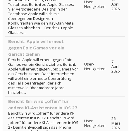
User-
April
Testphase: Bericht zu Apple Glasses:
Neuigkeiten
2026
Vier verschiedene Designs in der
Testphase Apple will sich mit
überlegenem Design von
Konkurrenten wie den Ray-Ban Meta
Glasses abheben.. . Bericht zu Apple
Glasses:...
Bericht: Apple will erneut
gegen Epic Games vor ein
Gericht ziehen
Bericht: Apple will erneut gegen Epic
7.
User-
Games vor ein Gericht ziehen: Bericht:
April
Neuigkeiten
Apple will erneut gegen Epic Games vor
2026
ein Gericht ziehen Das Unternehmen
will wohl eine erneute Überprüfung
des Falls beantragen, der sich
mittlerweile über mehrere Jahre
hinzieht....
Bericht Siri wird „offen“ für
andere KI-Assistenten in iOS 27
Bericht Siri wird „offen“ für andere KI-
Assistenten in iOS 27: Bericht Siri wird
26.
User-
„offen“ für andere KI-Assistenten in iOS
März
Neuigkeiten
27 Damit entwickelt sich das iPhone
2026