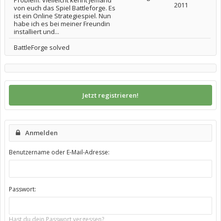
Problem. Vielleicht kennt jemand
2011
von euch das Spiel Battleforge. Es
ist ein Online Strategiespiel. Nun
habe ich es bei meiner Freundin
installiert und...
BattleForge solved
Jetzt registrieren!
Anmelden
Benutzername oder E-Mail-Adresse:
Passwort:
Hast du dein Passwort vergessen?