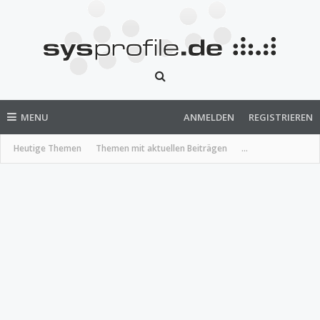
MENU
ANMELDEN
REGISTRIEREN
Heutige Themen
Themen mit aktuellen Beiträgen
...