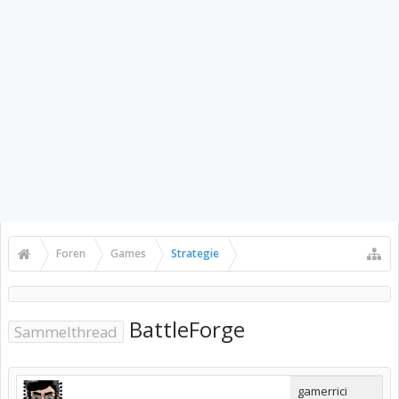
Foren
Games
Strategie
BattleForge
Sammelthread
gamerrici