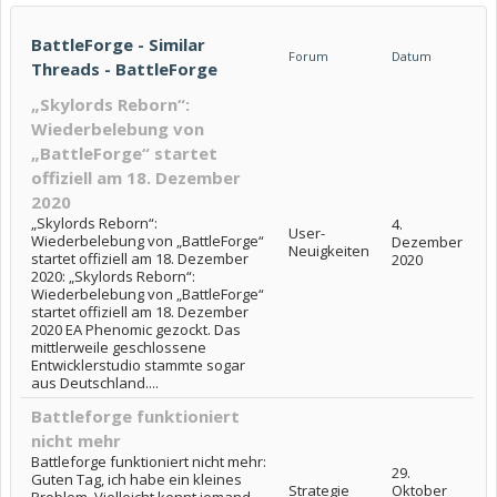
BattleForge - Similar
Forum
Datum
Threads - BattleForge
„Skylords Reborn“:
Wiederbelebung von
„BattleForge“ startet
offiziell am 18. Dezember
2020
„Skylords Reborn“:
4.
User-
Wiederbelebung von „BattleForge“
Dezember
Neuigkeiten
startet offiziell am 18. Dezember
2020
2020: „Skylords Reborn“:
Wiederbelebung von „BattleForge“
startet offiziell am 18. Dezember
2020 EA Phenomic gezockt. Das
mittlerweile geschlossene
Entwicklerstudio stammte sogar
aus Deutschland....
Battleforge funktioniert
nicht mehr
Battleforge funktioniert nicht mehr:
29.
Guten Tag, ich habe ein kleines
Strategie
Oktober