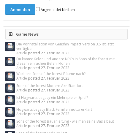
Angemeldet bleiben
Game News
Die Vorinstallation von Genshin Impact Version 3.5 ist jetzt
verfügbar
Article
posted
27. Februar 2023
Du kannst Kelvin und andere NPCs in Sons of the forest mit
diesem einfachen Befehl klonen
Article
posted
27. Februar 2023
Wachsen Sons of the forest-Bäume nach?
Article
posted
27. Februar 2023
Sons of the forest Modern Axe Standort
Article
posted
27. Februar 2023
Ist Hogwarts-Legacy ein Mehrspieler-Spiel?
Article
posted
27. Februar 2023
Hogwarts Legacy Black Familienmotto erklärt
Article
posted
27. Februar 2023
Sons of the forest Bauanleitung - wie man seine Basis baut
Article
posted
27. Februar 2023