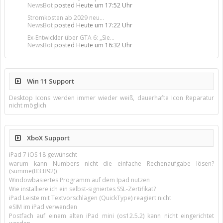
NewsBot
posted
Heute um 17:52 Uhr
Stromkosten ab 2029 neu...
NewsBot
posted
Heute um 17:22 Uhr
Ex-Entwickler über GTA 6: „Sie...
NewsBot
posted
Heute um 16:32 Uhr
Win 11 Support
Desktop Icons werden immer wieder weiß, dauerhafte Icon Reparatur
nicht möglich
XboX Support
iPad 7 iOS 18 gewünscht
warum kann Numbers nicht die einfache Rechenaufgabe lösen?
(summe(B3:B92))
Windowbasiertes Programm auf dem Ipad nutzen
Wie installiere ich ein selbst-signiertes SSL-Zertifikat?
iPad Leiste mit Textvorschlägen (QuickType) reagiert nicht
eSIM im iPad verwenden
Postfach auf einem alten iPad mini (os12.5.2) kann nicht eingerichtet