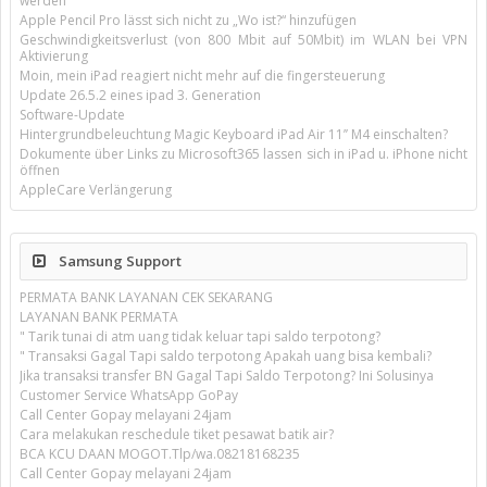
werden
Apple Pencil Pro lässt sich nicht zu „Wo ist?“ hinzufügen
Geschwindigkeitsverlust (von 800 Mbit auf 50Mbit) im WLAN bei VPN
Aktivierung
Moin, mein iPad reagiert nicht mehr auf die fingersteuerung
Update 26.5.2 eines ipad 3. Generation
Software-Update
Hintergrundbeleuchtung Magic Keyboard iPad Air 11’’ M4 einschalten?
Dokumente über Links zu Microsoft365 lassen sich in iPad u. iPhone nicht
öffnen
AppleCare Verlängerung
Samsung Support
PERMATA BANK LAYANAN CEK SEKARANG
LAYANAN BANK PERMATA
" Tarik tunai di atm uang tidak keluar tapi saldo terpotong?
" Transaksi Gagal Tapi saldo terpotong Apakah uang bisa kembali?
Jika transaksi transfer BN Gagal Tapi Saldo Terpotong? Ini Solusinya
Customer Service WhatsApp GoPay
Call Center Gopay melayani 24jam
Cara melakukan reschedule tiket pesawat batik air?
BCA KCU DAAN MOGOT.Tlp/wa.08218168235
Call Center Gopay melayani 24jam