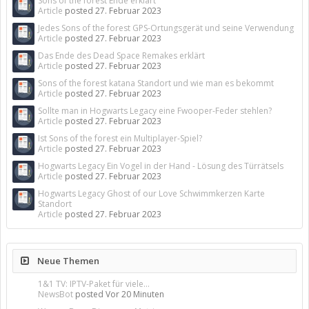
Sons of the forest Ende erklärt
Article
posted
27. Februar 2023
Jedes Sons of the forest GPS-Ortungsgerät und seine Verwendung
Article
posted
27. Februar 2023
Das Ende des Dead Space Remakes erklärt
Article
posted
27. Februar 2023
Sons of the forest katana Standort und wie man es bekommt
Article
posted
27. Februar 2023
Sollte man in Hogwarts Legacy eine Fwooper-Feder stehlen?
Article
posted
27. Februar 2023
Ist Sons of the forest ein Multiplayer-Spiel?
Article
posted
27. Februar 2023
Hogwarts Legacy Ein Vogel in der Hand - Lösung des Türrätsels
Article
posted
27. Februar 2023
Hogwarts Legacy Ghost of our Love Schwimmkerzen Karte
Standort
Article
posted
27. Februar 2023
Neue Themen
1&1 TV: IPTV-Paket für viele...
NewsBot
posted
Vor 20 Minuten