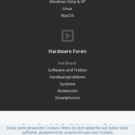
Windows Vista & XP
Linux
MacOS
Hardware Foren
Hardware:
Software und Treiber
Hardwareprobleme
Systeme
Notebooks
Smartphones
Forum software by XenForo™
-
Deutsch von xenDach
Diese Seite verwendet Cookies. Wenn du dich weiterhin auf dieser Seite
Theme designed by
ThemeHouse
.
aufhältst, akzeptierst du unseren Einsatz von Cookies.