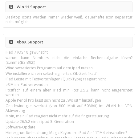
Win 11 Support
Desktop Icons werden immer wieder weiß, dauerhafte Icon Reparatur
nicht möglich
XboX Support
iPad 7 iOS 18 gewünscht
warum kann Numbers nicht die einfache Rechenaufgabe lösen?
(summe(B3:B92))
Windowbasiertes Programm auf dem Ipad nutzen
Wie installiere ich ein selbst-signiertes SSL-Zertifikat?
iPad Leiste mit Textvorschlägen (QuickType) reagiert nicht
eSIM im iPad verwenden
Postfach auf einem alten iPad mini (os12.5.2) kann nicht eingerichtet
werden
Apple Pencil Pro lässt sich nicht zu „Wo ist?“ hinzufügen
Geschwindigkeitsverlust (von 800 Mbit auf 50Mbit) im WLAN bei VPN
Aktivierung
Moin, mein iPad reagiert nicht mehr auf die fingersteuerung
Update 26.5.2 eines ipad 3. Generation
Software-Update
Hintergrundbeleuchtung Magic Keyboard iPad Air 11’’ M4 einschalten?