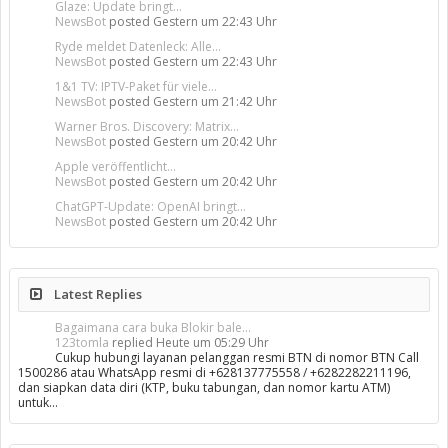
Glaze: Update bringt...
NewsBot
posted
Gestern um 22:43 Uhr
Ryde meldet Datenleck: Alle...
NewsBot
posted
Gestern um 22:43 Uhr
1&1 TV: IPTV-Paket für viele...
NewsBot
posted
Gestern um 21:42 Uhr
Warner Bros. Discovery: Matrix...
NewsBot
posted
Gestern um 20:42 Uhr
Apple veröffentlicht...
NewsBot
posted
Gestern um 20:42 Uhr
ChatGPT-Update: OpenAI bringt...
NewsBot
posted
Gestern um 20:42 Uhr
Latest Replies
Bagaimana cara buka Blokir bale...
123tomla
replied
Heute um 05:29 Uhr
Cukup hubungi layanan pelanggan resmi BTN di nomor BTN Call
1500286 atau WhatsApp resmi di +628137775558 / +6282282211196,
dan siapkan data diri (KTP, buku tabungan, dan nomor kartu ATM)
untuk…