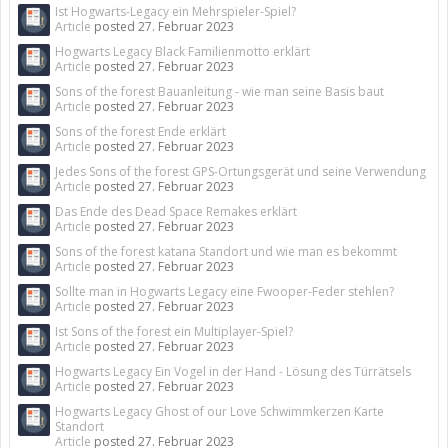
Ist Hogwarts-Legacy ein Mehrspieler-Spiel?
Article
posted
27. Februar 2023
Hogwarts Legacy Black Familienmotto erklärt
Article
posted
27. Februar 2023
Sons of the forest Bauanleitung - wie man seine Basis baut
Article
posted
27. Februar 2023
Sons of the forest Ende erklärt
Article
posted
27. Februar 2023
Jedes Sons of the forest GPS-Ortungsgerät und seine Verwendung
Article
posted
27. Februar 2023
Das Ende des Dead Space Remakes erklärt
Article
posted
27. Februar 2023
Sons of the forest katana Standort und wie man es bekommt
Article
posted
27. Februar 2023
Sollte man in Hogwarts Legacy eine Fwooper-Feder stehlen?
Article
posted
27. Februar 2023
Ist Sons of the forest ein Multiplayer-Spiel?
Article
posted
27. Februar 2023
Hogwarts Legacy Ein Vogel in der Hand - Lösung des Türrätsels
Article
posted
27. Februar 2023
Hogwarts Legacy Ghost of our Love Schwimmkerzen Karte
Standort
Article
posted
27. Februar 2023