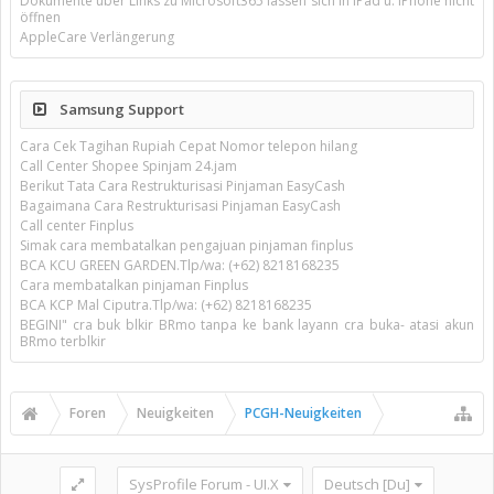
Dokumente über Links zu Microsoft365 lassen sich in iPad u. iPhone nicht
öffnen
AppleCare Verlängerung
Samsung Support
Cara Cek Tagihan Rupiah Cepat Nomor telepon hilang
Call Center Shopee Spinjam 24.jam
Berikut Tata Cara Restrukturisasi Pinjaman EasyCash
Bagaimana Cara Restrukturisasi Pinjaman EasyCash
Call center Finplus
Simak cara membatalkan pengajuan pinjaman finplus
BCA KCU GREEN GARDEN.Tlp/wa: (+62) 8218168235
Cara membatalkan pinjaman Finplus
BCA KCP Mal Ciputra.Tlp/wa: (+62) 8218168235
BEGINI" cra buk blkir BRmo tanpa ke bank layann cra buka- atasi akun
BRmo terblkir
Foren
Neuigkeiten
PCGH-Neuigkeiten
SysProfile Forum - UI.X
Deutsch [Du]