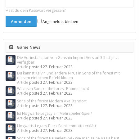
Hast du dein Passwort vergessen?
Angemeldet bleiben
Game News
Die Vorinstallation von Genshin Impact Version 3.5 ist jetzt
verfügbar
Article
posted
27. Februar 2023
Du kannst Kelvin und andere NPCs in Sons of the forest mit
diesem einfachen Befehl klonen
Article
posted
27. Februar 2023
Wachsen Sons of the forest-Bäume nach?
Article
posted
27. Februar 2023
Sons of the forest Modern Axe Standort
Article
posted
27. Februar 2023
Ist Hogwarts-Legacy ein Mehrspieler-Spiel?
Article
posted
27. Februar 2023
Hogwarts Legacy Black Familienmotto erklärt
Article
posted
27. Februar 2023
Sons of the forest Bauanleitung - wie man seine Basis baut