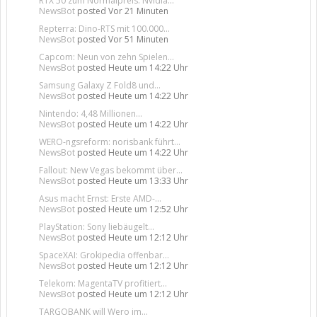
RTX 50 zum Normalpreis: Nvidia...
NewsBot
posted
Vor 21 Minuten
Repterra: Dino-RTS mit 100.000...
NewsBot
posted
Vor 51 Minuten
Capcom: Neun von zehn Spielen...
NewsBot
posted
Heute um 14:22 Uhr
Samsung Galaxy Z Fold8 und...
NewsBot
posted
Heute um 14:22 Uhr
Nintendo: 4,48 Millionen...
NewsBot
posted
Heute um 14:22 Uhr
WERO-ngsreform: norisbank führt...
NewsBot
posted
Heute um 14:22 Uhr
Fallout: New Vegas bekommt über...
NewsBot
posted
Heute um 13:33 Uhr
Asus macht Ernst: Erste AMD-...
NewsBot
posted
Heute um 12:52 Uhr
PlayStation: Sony liebäugelt...
NewsBot
posted
Heute um 12:12 Uhr
SpaceXAI: Grokipedia offenbar...
NewsBot
posted
Heute um 12:12 Uhr
Telekom: MagentaTV profitiert...
NewsBot
posted
Heute um 12:12 Uhr
TARGOBANK will Wero im...