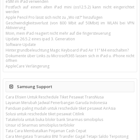
eSIM im iPad verwenden
Postfach auf einem alten iPad mini (os12.5.2) kann nicht eingerichtet
werden
Apple Pencil Pro lässt sich nicht zu „Wo ist?“ hinzufügen
Geschwindigkeitsverlust (von 800 Mbit auf 50Mbit) im WLAN bei VPN
Aktivierung
Moin, mein iPad reagiert nicht mehr auf die fingersteuerung
Update 26.5.2 eines ipad 3. Generation
Software-Update
Hintergrundbeleuchtung Magic Keyboard iPad Air 11’’ M4 einschalten?
Dokumente über Links zu Microsoft365 lassen sich in iPad u. iPhone nicht
öffnen
AppleCare Verlängerung
Samsung Support
Cara Efisien Untuk Reschedule Tiket Pesawat TransNusa
Layanan Merubah Jadwal Penerbangan Garuda Indonesia
Panduan paling mudah untuk reschedule tiket pesawat AirAsia
Solusi untuk reschedule tiket pesawat Citilink
Tatakelola untuk buka blokir bank Sinarmas simobiplus
Unsur id Sinarmas simobiplus terblokir
Tata Cara Membatalkan Pinjaman Cash Cepat
Cara Mengatasi Transaksi BNI Transfer Gagal Tetapi Saldo Terpotong