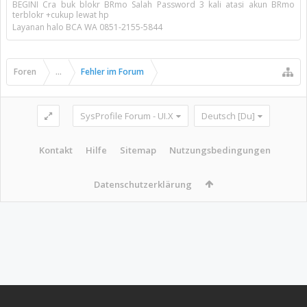
BEGINI Cra buk blokr BRmo Salah Password 3 kali atasi akun BRmo
terblokr +cukup lewat hp
Layanan halo BCA WA 0851-2155-5844
Foren
...
Fehler im Forum
SysProfile Forum - UI.X
Deutsch [Du]
Kontakt
Hilfe
Sitemap
Nutzungsbedingungen
Datenschutzerklärung