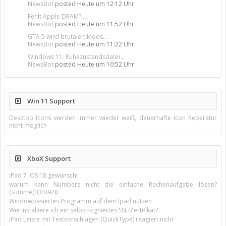
NewsBot
posted
Heute um 12:12 Uhr
Fehlt Apple DRAM?:...
NewsBot
posted
Heute um 11:52 Uhr
GTA 5 wird brutaler: Mods...
NewsBot
posted
Heute um 11:22 Uhr
Windows 11: Ruhezustandsdatei...
NewsBot
posted
Heute um 10:52 Uhr
Win 11 Support
Desktop Icons werden immer wieder weiß, dauerhafte Icon Reparatur
nicht möglich
XboX Support
iPad 7 iOS 18 gewünscht
warum kann Numbers nicht die einfache Rechenaufgabe lösen?
(summe(B3:B92))
Windowbasiertes Programm auf dem Ipad nutzen
Wie installiere ich ein selbst-signiertes SSL-Zertifikat?
iPad Leiste mit Textvorschlägen (QuickType) reagiert nicht