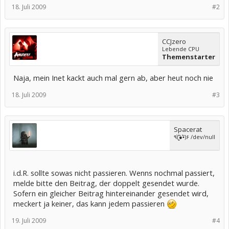
18. Juli 2009
#2
CCJzero
Lebende CPU
Themenstarter
Naja, mein Inet kackt auch mal gern ab, aber heut noch nie
18. Juli 2009
#3
Spacerat
٩(̾●̮̮̃̾•̃̾)۶ /dev/null
i.d.R. sollte sowas nicht passieren. Wenns nochmal passiert,
melde bitte den Beitrag, der doppelt gesendet wurde.
Sofern ein gleicher Beitrag hintereinander gesendet wird,
meckert ja keiner, das kann jedem passieren
19. Juli 2009
#4