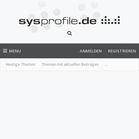
MENU
ANMELDEN
REGISTRIEREN
Heutige Themen
Themen mit aktuellen Beiträgen
...