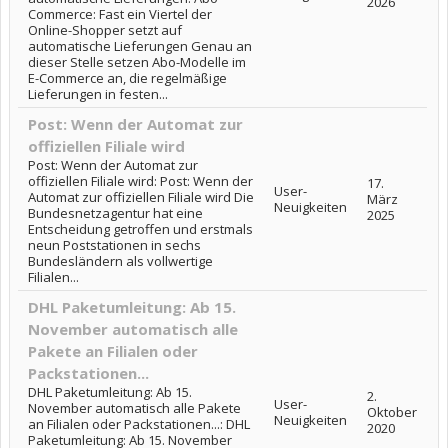
2026
Commerce: Fast ein Viertel der
Online-Shopper setzt auf
automatische Lieferungen Genau an
dieser Stelle setzen Abo-Modelle im
E-Commerce an, die regelmäßige
Lieferungen in festen...
Post: Wenn der Automat zur
offiziellen Filiale wird
Post: Wenn der Automat zur
offiziellen Filiale wird: Post: Wenn der
17.
User-
Automat zur offiziellen Filiale wird Die
März
Neuigkeiten
Bundesnetzagentur hat eine
2025
Entscheidung getroffen und erstmals
neun Poststationen in sechs
Bundesländern als vollwertige
Filialen...
DHL Paketumleitung: Ab 15.
November automatisch alle
Pakete an Filialen oder
Packstationen...
DHL Paketumleitung: Ab 15.
2.
User-
November automatisch alle Pakete
Oktober
Neuigkeiten
an Filialen oder Packstationen...: DHL
2020
Paketumleitung: Ab 15. November