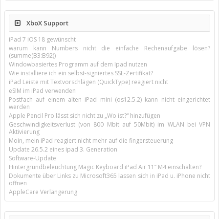
XboX Support
iPad 7 iOS 18 gewünscht
warum kann Numbers nicht die einfache Rechenaufgabe lösen?
(summe(B3:B92))
Windowbasiertes Programm auf dem Ipad nutzen
Wie installiere ich ein selbst-signiertes SSL-Zertifikat?
iPad Leiste mit Textvorschlägen (QuickType) reagiert nicht
eSIM im iPad verwenden
Postfach auf einem alten iPad mini (os12.5.2) kann nicht eingerichtet
werden
Apple Pencil Pro lässt sich nicht zu „Wo ist?“ hinzufügen
Geschwindigkeitsverlust (von 800 Mbit auf 50Mbit) im WLAN bei VPN
Aktivierung
Moin, mein iPad reagiert nicht mehr auf die fingersteuerung
Update 26.5.2 eines ipad 3. Generation
Software-Update
Hintergrundbeleuchtung Magic Keyboard iPad Air 11’’ M4 einschalten?
Dokumente über Links zu Microsoft365 lassen sich in iPad u. iPhone nicht
öffnen
AppleCare Verlängerung