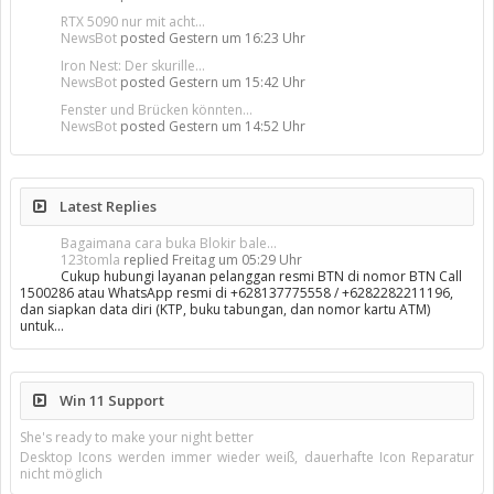
RTX 5090 nur mit acht...
NewsBot
posted
Gestern um 16:23 Uhr
Iron Nest: Der skurille...
NewsBot
posted
Gestern um 15:42 Uhr
Fenster und Brücken könnten...
NewsBot
posted
Gestern um 14:52 Uhr
Latest Replies
Bagaimana cara buka Blokir bale...
123tomla
replied
Freitag um 05:29 Uhr
Cukup hubungi layanan pelanggan resmi BTN di nomor BTN Call
1500286 atau WhatsApp resmi di +628137775558 / +6282282211196,
dan siapkan data diri (KTP, buku tabungan, dan nomor kartu ATM)
untuk…
Win 11 Support
She's ready to make your night better
Desktop Icons werden immer wieder weiß, dauerhafte Icon Reparatur
nicht möglich