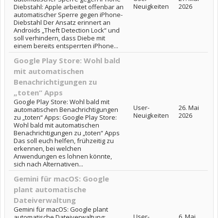
Neuigkeiten
2026
Diebstahl: Apple arbeitet offenbar an
automatischer Sperre gegen iPhone-
Diebstahl Der Ansatz erinnert an
Androids „Theft Detection Lock“ und
soll verhindern, dass Diebe mit
einem bereits entsperrten iPhone...
Google Play Store: Wohl bald
mit automatischen
Benachrichtigungen zu
„toten“ Apps
Google Play Store: Wohl bald mit
User-
26. Mai
automatischen Benachrichtigungen
Neuigkeiten
2026
zu „toten“ Apps: Google Play Store:
Wohl bald mit automatischen
Benachrichtigungen zu „toten“ Apps
Das soll euch helfen, frühzeitig zu
erkennen, bei welchen
Anwendungen es lohnen könnte,
sich nach Alternativen...
Gemini für macOS: Google
plant automatische
Dateiverwaltung
Gemini für macOS: Google plant
User-
6. Mai
automatische Dateiverwaltung: