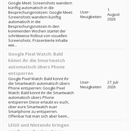
Google Meet: Screenshots wandern
künftig automatisch in die
1.
User-
Besprechungsnotizen: Google Meet:
August
Neuigkeiten
Screenshots wandern künftig
2026
automatisch in die
Besprechungsnotizen In den
kommenden Wochen startet der
schrittweise Rollout von visuellen
Screenshots. Präsentierte Inhalte
wie...
Google Pixel Watch: Bald
könnt ihr die Smartwatch
automatisch übers Phone
entsperren
Google Pixel Watch: Bald könnt ihr
User-
27. Juli
die Smartwatch automatisch übers
Neuigkeiten
2026
Phone entsperren: Google Pixel
Watch: Bald könnt ihr die Smartwatch
automatisch übers Phone
entsperren Diese erlaubt es euch,
über eure Smartwatch euer
Smartphone zu entsperren.
Offenbar hat man sich aber beim...
LEGO und Nintendo bringen