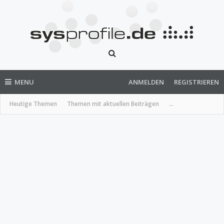
MENU
ANMELDEN
REGISTRIEREN
Heutige Themen
Themen mit aktuellen Beiträgen
...