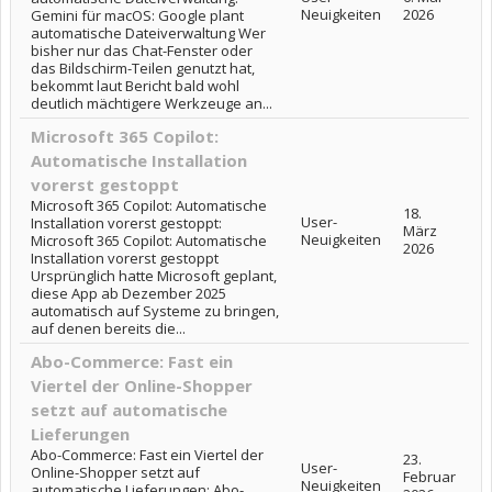
Neuigkeiten
2026
Gemini für macOS: Google plant
automatische Dateiverwaltung Wer
bisher nur das Chat-Fenster oder
das Bildschirm-Teilen genutzt hat,
bekommt laut Bericht bald wohl
deutlich mächtigere Werkzeuge an...
Microsoft 365 Copilot:
Automatische Installation
vorerst gestoppt
Microsoft 365 Copilot: Automatische
18.
User-
Installation vorerst gestoppt:
März
Neuigkeiten
Microsoft 365 Copilot: Automatische
2026
Installation vorerst gestoppt
Ursprünglich hatte Microsoft geplant,
diese App ab Dezember 2025
automatisch auf Systeme zu bringen,
auf denen bereits die...
Abo-Commerce: Fast ein
Viertel der Online-Shopper
setzt auf automatische
Lieferungen
Abo-Commerce: Fast ein Viertel der
23.
User-
Online-Shopper setzt auf
Februar
Neuigkeiten
automatische Lieferungen: Abo-