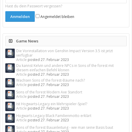
Hast du dein Passwort vergessen?
Angemeldet bleiben
Game News
Die Vorinstallation von Genshin Impact Version 3.5 ist jetzt
verfügbar
Article
posted
27. Februar 2023
Du kannst Kelvin und andere NPCs in Sons of the forest mit
diesem einfachen Befehl klonen
Article
posted
27. Februar 2023
Wachsen Sons of the forest-Bäume nach?
Article
posted
27. Februar 2023
Sons of the forest Modern Axe Standort
Article
posted
27. Februar 2023
Ist Hogwarts-Legacy ein Mehrspieler-Spiel?
Article
posted
27. Februar 2023
Hogwarts Legacy Black Familienmotto erklärt
Article
posted
27. Februar 2023
Sons of the forest Bauanleitung - wie man seine Basis baut
Article
posted
27. Februar 2023