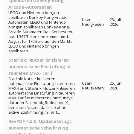
spielbaren Donkey-Kong-
Arcade-Automaten
LEGO und Nintendo bringen
spielbaren Donkey-Kong-Arcade-
User-
23. Juli
Automaten: LEGO und Nintendo
Neuigkeiten
2026
bringen spielbaren Donkey-Kong-
Arcade-Automaten Das Set besteht
aus 1.367 Teilen und kommt am 1.
August für 170 Euro auf den Markt..
LEGO und Nintendo bringen
spielbaren...
Starlink: Nutzer kritisieren
automatische Einstufung in
teureren MAX-Tarif
Starlink: Nutzer kritisieren
User-
25. Juni
automatische Einstufung in teureren
Neuigkeiten
2026
MAX-Tarif: Starlink: Nutzer kritisieren
automatische Einstufung in teureren
MAX-Tarif In mehreren Communitys,
darunter Facebook, Reddit und X,
berichten Nutzer, dass sie ohne
aktive Zustimmung im Tarif...
RevPDF 4.5.0: Update bringt
automatische Schwärzung