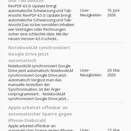
und Tab-Ansicht
RevPDF 4.5.0: Update bringt
User-
15. Juni
automatische Schwärzung und Tab-
Neuigkeiten
2026
Ansicht: RevPDF 4.5.0: Update bringt
automatische Schwärzung und Tab-
Ansicht Das ist bei sensiblen Inhalten
wie Verträgen oder Rechnungen
sicher eine schlechte Idee. Mit der
neuen Version 4.5.0 schickt...
NotebookLM synchronisiert
Google Drive jetzt
automatisch
NotebookLM synchronisiert Google
User-
29. Mai
Drive jetzt automatisch: NotebookLM
Neuigkeiten
2026
synchronisiert Google Drive jetzt
automatisch Vergisst man das
manuelle Anstoßen der
Synchronisation, ist der Ärger
vorprogrammiert.. . NotebookLM
synchronisiert Google Drive jetzt...
Apple arbeitet offenbar an
automatischer Sperre gegen
iPhone-Diebstahl
Apple arbeitet offenbar an
User-
27. Mai
automatischer Sperre gegen iPhone-