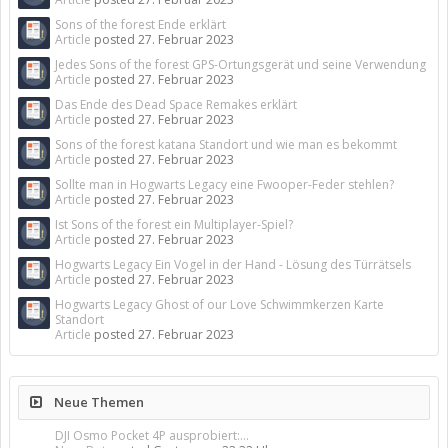
Sons of the forest Ende erklärt
Article
posted
27. Februar 2023
Jedes Sons of the forest GPS-Ortungsgerät und seine Verwendung
Article
posted
27. Februar 2023
Das Ende des Dead Space Remakes erklärt
Article
posted
27. Februar 2023
Sons of the forest katana Standort und wie man es bekommt
Article
posted
27. Februar 2023
Sollte man in Hogwarts Legacy eine Fwooper-Feder stehlen?
Article
posted
27. Februar 2023
Ist Sons of the forest ein Multiplayer-Spiel?
Article
posted
27. Februar 2023
Hogwarts Legacy Ein Vogel in der Hand - Lösung des Türrätsels
Article
posted
27. Februar 2023
Hogwarts Legacy Ghost of our Love Schwimmkerzen Karte
Standort
Article
posted
27. Februar 2023
Neue Themen
DJI Osmo Pocket 4P ausprobiert:...