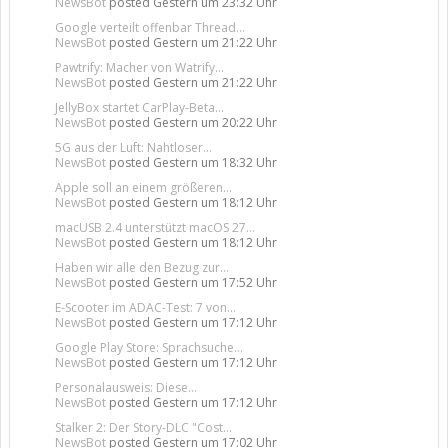
NewsBot
posted
Gestern um 23:32 Uhr
Google verteilt offenbar Thread...
NewsBot
posted
Gestern um 21:22 Uhr
Pawtrify: Macher von Watrify...
NewsBot
posted
Gestern um 21:22 Uhr
JellyBox startet CarPlay-Beta...
NewsBot
posted
Gestern um 20:22 Uhr
5G aus der Luft: Nahtloser...
NewsBot
posted
Gestern um 18:32 Uhr
Apple soll an einem größeren...
NewsBot
posted
Gestern um 18:12 Uhr
macUSB 2.4 unterstützt macOS 27...
NewsBot
posted
Gestern um 18:12 Uhr
Haben wir alle den Bezug zur...
NewsBot
posted
Gestern um 17:52 Uhr
E-Scooter im ADAC-Test: 7 von...
NewsBot
posted
Gestern um 17:12 Uhr
Google Play Store: Sprachsuche...
NewsBot
posted
Gestern um 17:12 Uhr
Personalausweis: Diese...
NewsBot
posted
Gestern um 17:12 Uhr
Stalker 2: Der Story-DLC "Cost...
NewsBot
posted
Gestern um 17:02 Uhr