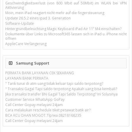
Geschwindigkeitsverlust (von 800 Mbit auf 50Mbit) im WLAN bei VPN
Aktivierung
Moin, mein iPad reagiert nicht mehr auf die fingersteuerung
Update 26.5.2 eines ipad 3. Generation
Software-Update
Hintergrundbeleuchtung Magic Keyboard iPad Air 11’’ M4 einschalten?
Dokumente über Links zu Microsoft365 lassen sich in iPad u. iPhone nicht
öffnen
AppleCare Verlängerung
Samsung Support
PERMATA BANK LAYANAN CEK SEKARANG
LAYANAN BANK PERMATA
" Tarik tunai di atm uang tidak keluar tapi saldo terpotong?
" Transaksi Gagal Tapi saldo terpotong Apakah uang bisa kembali?
Jika transaksi transfer BN Gagal Tapi Saldo Terpotong? Ini Solusinya
Customer Service WhatsApp GoPay
Call Center Gopay melayani 24jam
Cara melakukan reschedule tiket pesawat batik air?
BCA KCU DAAN MOGOT.Tlp/wa.08218168235
Call Center Gopay melayani 24jam