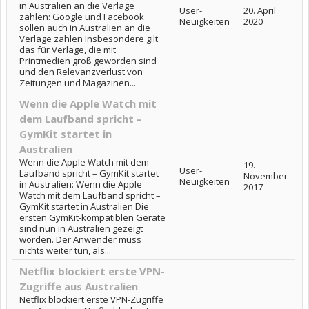
in Australien an die Verlage
User-
20. April
zahlen: Google und Facebook
Neuigkeiten
2020
sollen auch in Australien an die
Verlage zahlen Insbesondere gilt
das für Verlage, die mit
Printmedien groß geworden sind
und den Relevanzverlust von
Zeitungen und Magazinen...
Wenn die Apple Watch mit
dem Laufband spricht –
GymKit startet in
Australien
Wenn die Apple Watch mit dem
19.
User-
Laufband spricht – GymKit startet
November
Neuigkeiten
in Australien: Wenn die Apple
2017
Watch mit dem Laufband spricht –
GymKit startet in Australien Die
ersten GymKit-kompatiblen Geräte
sind nun in Australien gezeigt
worden. Der Anwender muss
nichts weiter tun, als...
Netflix blockiert erste VPN-
Zugriffe aus Australien
Netflix blockiert erste VPN-Zugriffe