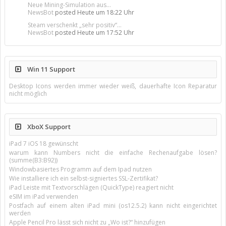
Neue Mining-Simulation aus...
NewsBot
posted
Heute um 18:22 Uhr
Steam verschenkt „sehr positiv“...
NewsBot
posted
Heute um 17:52 Uhr
Win 11 Support
Desktop Icons werden immer wieder weiß, dauerhafte Icon Reparatur
nicht möglich
XboX Support
iPad 7 iOS 18 gewünscht
warum kann Numbers nicht die einfache Rechenaufgabe lösen?
(summe(B3:B92))
Windowbasiertes Programm auf dem Ipad nutzen
Wie installiere ich ein selbst-signiertes SSL-Zertifikat?
iPad Leiste mit Textvorschlägen (QuickType) reagiert nicht
eSIM im iPad verwenden
Postfach auf einem alten iPad mini (os12.5.2) kann nicht eingerichtet
werden
Apple Pencil Pro lässt sich nicht zu „Wo ist?“ hinzufügen