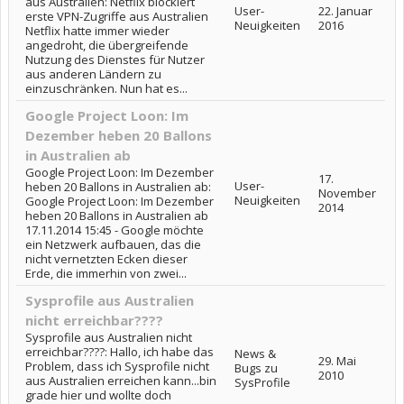
aus Australien: Netflix blockiert
User-
22. Januar
erste VPN-Zugriffe aus Australien
Neuigkeiten
2016
Netflix hatte immer wieder
angedroht, die übergreifende
Nutzung des Dienstes für Nutzer
aus anderen Ländern zu
einzuschränken. Nun hat es...
Google Project Loon: Im
Dezember heben 20 Ballons
in Australien ab
Google Project Loon: Im Dezember
17.
User-
heben 20 Ballons in Australien ab:
November
Neuigkeiten
Google Project Loon: Im Dezember
2014
heben 20 Ballons in Australien ab
17.11.2014 15:45 - Google möchte
ein Netzwerk aufbauen, das die
nicht vernetzten Ecken dieser
Erde, die immerhin von zwei...
Sysprofile aus Australien
nicht erreichbar????
Sysprofile aus Australien nicht
erreichbar????: Hallo, ich habe das
News &
29. Mai
Problem, dass ich Sysprofile nicht
Bugs zu
2010
aus Australien erreichen kann...bin
SysProfile
grade hier und wollte doch