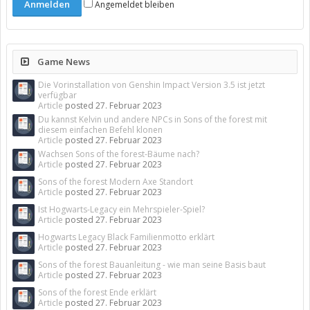
Angemeldet bleiben
Game News
Die Vorinstallation von Genshin Impact Version 3.5 ist jetzt
verfügbar
Article
posted
27. Februar 2023
Du kannst Kelvin und andere NPCs in Sons of the forest mit
diesem einfachen Befehl klonen
Article
posted
27. Februar 2023
Wachsen Sons of the forest-Bäume nach?
Article
posted
27. Februar 2023
Sons of the forest Modern Axe Standort
Article
posted
27. Februar 2023
Ist Hogwarts-Legacy ein Mehrspieler-Spiel?
Article
posted
27. Februar 2023
Hogwarts Legacy Black Familienmotto erklärt
Article
posted
27. Februar 2023
Sons of the forest Bauanleitung - wie man seine Basis baut
Article
posted
27. Februar 2023
Sons of the forest Ende erklärt
Article
posted
27. Februar 2023