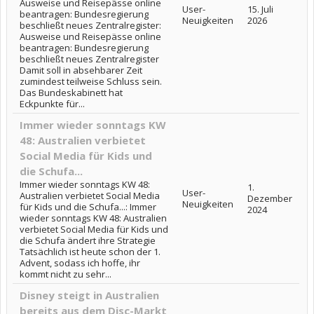
Ausweise und Reisepässe online
User-
15. Juli
beantragen: Bundesregierung
Neuigkeiten
2026
beschließt neues Zentralregister:
Ausweise und Reisepässe online
beantragen: Bundesregierung
beschließt neues Zentralregister
Damit soll in absehbarer Zeit
zumindest teilweise Schluss sein.
Das Bundeskabinett hat
Eckpunkte für...
Immer wieder sonntags KW
48: Australien verbietet
Social Media für Kids und
die Schufa...
Immer wieder sonntags KW 48:
1.
User-
Australien verbietet Social Media
Dezember
Neuigkeiten
für Kids und die Schufa...: Immer
2024
wieder sonntags KW 48: Australien
verbietet Social Media für Kids und
die Schufa ändert ihre Strategie
Tatsächlich ist heute schon der 1.
Advent, sodass ich hoffe, ihr
kommt nicht zu sehr...
Disney steigt in Australien
bereits aus dem Disc-Markt