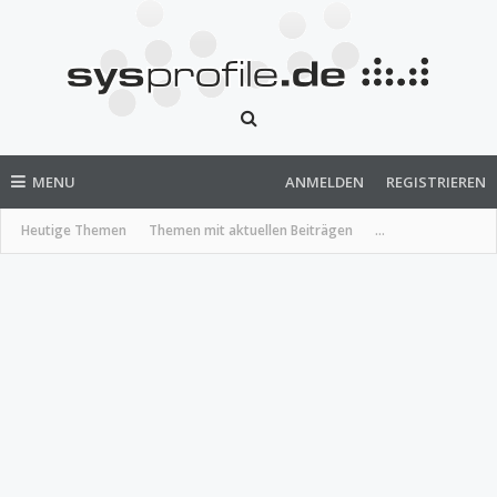
MENU
ANMELDEN
REGISTRIEREN
Heutige Themen
Themen mit aktuellen Beiträgen
...