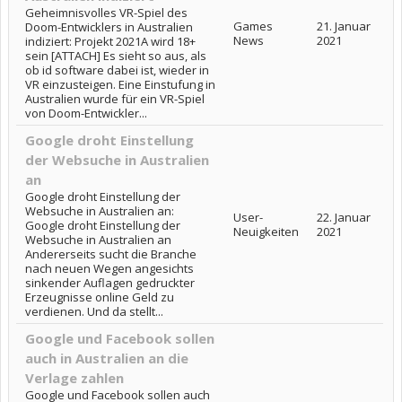
Geheimnisvolles VR-Spiel des
Games
21. Januar
Doom-Entwicklers in Australien
News
2021
indiziert: Projekt 2021A wird 18+
sein [ATTACH] Es sieht so aus, als
ob id software dabei ist, wieder in
VR einzusteigen. Eine Einstufung in
Australien wurde für ein VR-Spiel
von Doom-Entwickler...
Google droht Einstellung
der Websuche in Australien
an
Google droht Einstellung der
Websuche in Australien an:
User-
22. Januar
Google droht Einstellung der
Neuigkeiten
2021
Websuche in Australien an
Andererseits sucht die Branche
nach neuen Wegen angesichts
sinkender Auflagen gedruckter
Erzeugnisse online Geld zu
verdienen. Und da stellt...
Google und Facebook sollen
auch in Australien an die
Verlage zahlen
Google und Facebook sollen auch