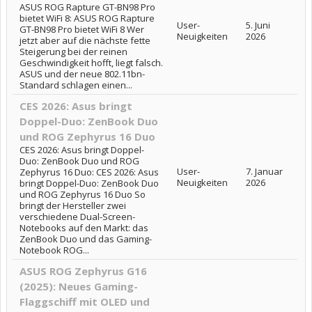
ASUS ROG Rapture GT-BN98 Pro
bietet WiFi 8: ASUS ROG Rapture
User-
5. Juni
GT-BN98 Pro bietet WiFi 8 Wer
Neuigkeiten
2026
jetzt aber auf die nächste fette
Steigerung bei der reinen
Geschwindigkeit hofft, liegt falsch.
ASUS und der neue 802.11bn-
Standard schlagen einen...
CES 2026: Asus bringt
Doppel-Duo: ZenBook Duo
und ROG Zephyrus 16 Duo
CES 2026: Asus bringt Doppel-
Duo: ZenBook Duo und ROG
User-
7. Januar
Zephyrus 16 Duo: CES 2026: Asus
Neuigkeiten
2026
bringt Doppel-Duo: ZenBook Duo
und ROG Zephyrus 16 Duo So
bringt der Hersteller zwei
verschiedene Dual-Screen-
Notebooks auf den Markt: das
ZenBook Duo und das Gaming-
Notebook ROG...
ASUS ROG Zephyrus G16
(2025): Neues Gaming-
Flaggschiff mit OLED und