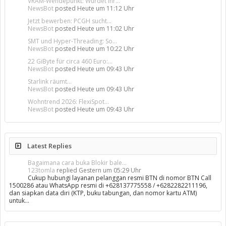
VRAM-Wendepunkt: Würdet ihr...
NewsBot
posted
Heute um 11:12 Uhr
Jetzt bewerben: PCGH sucht...
NewsBot
posted
Heute um 11:02 Uhr
SMT und Hyper-Threading: So...
NewsBot
posted
Heute um 10:22 Uhr
22 GiByte für circa 460 Euro:...
NewsBot
posted
Heute um 09:43 Uhr
Starlink räumt...
NewsBot
posted
Heute um 09:43 Uhr
Wohntrend 2026: FlexiSpot...
NewsBot
posted
Heute um 09:43 Uhr
Latest Replies
Bagaimana cara buka Blokir bale...
123tomla
replied
Gestern um 05:29 Uhr
Cukup hubungi layanan pelanggan resmi BTN di nomor BTN Call
1500286 atau WhatsApp resmi di +628137775558 / +6282282211196,
dan siapkan data diri (KTP, buku tabungan, dan nomor kartu ATM)
untuk…