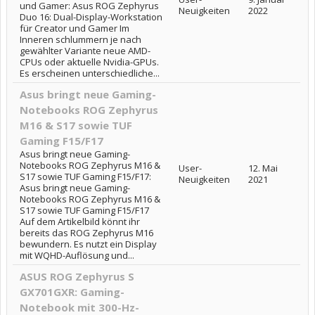
und Gamer: Asus ROG Zephyrus
Neuigkeiten
2022
Duo 16: Dual-Display-Workstation
für Creator und Gamer Im
Inneren schlummern je nach
gewählter Variante neue AMD-
CPUs oder aktuelle Nvidia-GPUs.
Es erscheinen unterschiedliche...
Asus bringt neue Gaming-
Notebooks ROG Zephyrus
M16 & S17 sowie TUF
Gaming F15/F17
Asus bringt neue Gaming-
Notebooks ROG Zephyrus M16 &
User-
12. Mai
S17 sowie TUF Gaming F15/F17:
Neuigkeiten
2021
Asus bringt neue Gaming-
Notebooks ROG Zephyrus M16 &
S17 sowie TUF Gaming F15/F17
Auf dem Artikelbild könnt ihr
bereits das ROG Zephyrus M16
bewundern. Es nutzt ein Display
mit WQHD-Auflösung und...
ASUS ROG Zephyrus S
GX701GXR: Gaming-
Notebook mit 300-Hz-