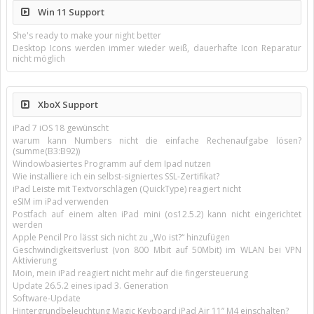
Win 11 Support
She's ready to make your night better
Desktop Icons werden immer wieder weiß, dauerhafte Icon Reparatur
nicht möglich
XboX Support
iPad 7 iOS 18 gewünscht
warum kann Numbers nicht die einfache Rechenaufgabe lösen?
(summe(B3:B92))
Windowbasiertes Programm auf dem Ipad nutzen
Wie installiere ich ein selbst-signiertes SSL-Zertifikat?
iPad Leiste mit Textvorschlägen (QuickType) reagiert nicht
eSIM im iPad verwenden
Postfach auf einem alten iPad mini (os12.5.2) kann nicht eingerichtet
werden
Apple Pencil Pro lässt sich nicht zu „Wo ist?“ hinzufügen
Geschwindigkeitsverlust (von 800 Mbit auf 50Mbit) im WLAN bei VPN
Aktivierung
Moin, mein iPad reagiert nicht mehr auf die fingersteuerung
Update 26.5.2 eines ipad 3. Generation
Software-Update
Hintergrundbeleuchtung Magic Keyboard iPad Air 11’’ M4 einschalten?