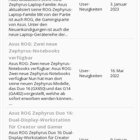
User-
3. Januar
Zephyrus-Laptop-Familie: Asus
Neuigkeiten
2023
aktualisiert seine ROG-Zephyrus-
Laptop-Familie Mit von der Partie
ist auch ROG, die Gamingsparte
von Asus. Unter den
Neuankündigungen ist auch die
neue Laptop-Gerätereihe der...
Asus ROG: Zwei neue
Zephyrus-Notebooks
verfügbar
Asus ROG: Zwei neue Zephyrus-
Notebooks verfügbar: Asus ROG:
User-
16. Mai
Zwei neue Zephyrus-Notebooks
Neuigkeiten
2022
verfügbar Nun hat man dort
seine neuen Zephyrus-Modelle,
das Duo 16 (GX650) und das G14
(GA402) vorgestellt, welche ab
sofort erworben werden können..
....
Asus ROG Zephyrus Duo 16:
Dual-Display-Workstation
für Creator und Gamer
Asus ROG Zephyrus Duo 16: Dual-
Display-Workstation für Creator
User-
9. Januar