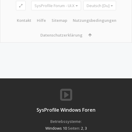
SysProfile Forum - UI.X
Deutsch [Du]
Kontakt
Hilfe
Sitemap
Nutzungsbedingungen
Datenschutzerklärung
SysProfile Windows Foren
Betriebssysteme:
Windows 10
Seiten:
2
,
3