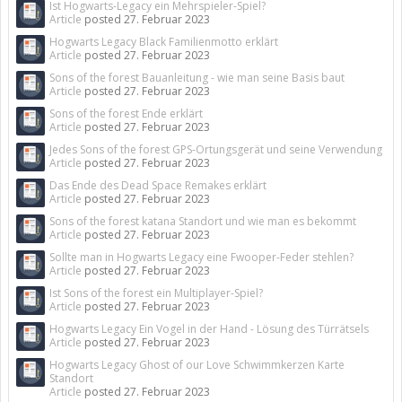
Ist Hogwarts-Legacy ein Mehrspieler-Spiel?
Article
posted
27. Februar 2023
Hogwarts Legacy Black Familienmotto erklärt
Article
posted
27. Februar 2023
Sons of the forest Bauanleitung - wie man seine Basis baut
Article
posted
27. Februar 2023
Sons of the forest Ende erklärt
Article
posted
27. Februar 2023
Jedes Sons of the forest GPS-Ortungsgerät und seine Verwendung
Article
posted
27. Februar 2023
Das Ende des Dead Space Remakes erklärt
Article
posted
27. Februar 2023
Sons of the forest katana Standort und wie man es bekommt
Article
posted
27. Februar 2023
Sollte man in Hogwarts Legacy eine Fwooper-Feder stehlen?
Article
posted
27. Februar 2023
Ist Sons of the forest ein Multiplayer-Spiel?
Article
posted
27. Februar 2023
Hogwarts Legacy Ein Vogel in der Hand - Lösung des Türrätsels
Article
posted
27. Februar 2023
Hogwarts Legacy Ghost of our Love Schwimmkerzen Karte
Standort
Article
posted
27. Februar 2023