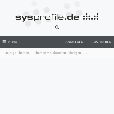
MENU
ANMELDEN
REGISTRIEREN
Heutige Themen
Themen mit aktuellen Beiträgen
...