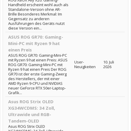
ROG XBOX Ally X20: Gaming-
Handheld erscheint wohl auch als
Standalone-Version ohne AR-
Brille Besonderes Merkmal: Im
Gegensatz zu anderen
Ausführungen des Geräts nutzt
diese Version ein...
ASUS ROG GR70: Gaming-
Mini-PC mit Ryzen 9 hat
einen Preis
ASUS ROG GR70: Gaming-Mini-PC
mit Ryzen 9 hat einen Preis: ASUS
User-
10. Juli
ROG GR70: Gaming-Mini-PC mit
Neuigkeiten
2026
Ryzen 9 hat einen Preis Der ROG
GR70 ist der erste Gaming-Zwerg
des Herstellers, der mit einer
AMD Ryzen 9-CPU und NVIDIAS
neuer GeForce RTX 50er-Laptop-
Grafik...
Asus ROG Strix OLED
XG34WCDMS: 34 Zoll,
Ultrawide und RGB-
Tandem-OLED
Asus ROG Strix OLED