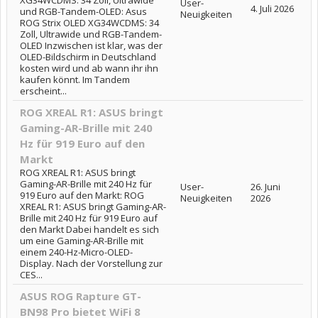
XG34WCDMS: 34 Zoll, Ultrawide
User-
4. Juli 2026
und RGB-Tandem-OLED: Asus
Neuigkeiten
ROG Strix OLED XG34WCDMS: 34
Zoll, Ultrawide und RGB-Tandem-
OLED Inzwischen ist klar, was der
OLED-Bildschirm in Deutschland
kosten wird und ab wann ihr ihn
kaufen könnt. Im Tandem
erscheint...
ROG XREAL R1: ASUS bringt
Gaming-AR-Brille mit 240
Hz für 919 Euro auf den
Markt
ROG XREAL R1: ASUS bringt
Gaming-AR-Brille mit 240 Hz für
User-
26. Juni
919 Euro auf den Markt: ROG
Neuigkeiten
2026
XREAL R1: ASUS bringt Gaming-AR-
Brille mit 240 Hz für 919 Euro auf
den Markt Dabei handelt es sich
um eine Gaming-AR-Brille mit
einem 240-Hz-Micro-OLED-
Display. Nach der Vorstellung zur
CES...
ASUS ROG Rapture GT-
BN98 Pro bietet WiFi 8