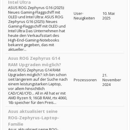
Intel Ultra
ASUS ROG Zephyrus G16 (2025):
Neues Gaming-Flaggschiff mit
User-
10. Mai
OLED und Intel Ultra: ASUS ROG
Neuigkeiten
2025
Zephyrus G16 (2025): Neues
Gaming-Flaggschiff mit OLED und
Intel Ultra Das Unternehmen hat
heute den Verkaufsstart des
High-End-Gaming-Notebooks
bekannt gegeben, das mit
aktueller...
Asus ROG Zephyrus G14
RAM Upgraden möglich?
Asus ROG Zephyrus G14 RAM
Upgraden möglich?: Ich bin schon
21.
seit längerem auf der Suche nach
Prozessoren
November
einem leistungstarken Laptop,
2024
vor allem hinsichtlich
CAD/CAE/CFD... All in All hat er mit
AMD Ryzen 9, 16GB RAM, rtx 4060,
1tb speicher für den Preis...
Asus aktualisiert seine
ROG-Zephyrus-Laptop-
Familie
Asus aktualisiert seine ROG-