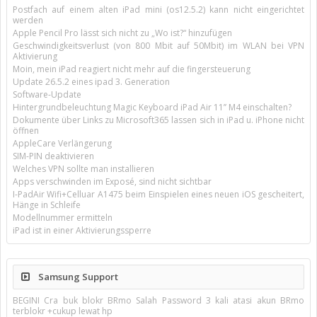
Postfach auf einem alten iPad mini (os12.5.2) kann nicht eingerichtet
werden
Apple Pencil Pro lässt sich nicht zu „Wo ist?“ hinzufügen
Geschwindigkeitsverlust (von 800 Mbit auf 50Mbit) im WLAN bei VPN
Aktivierung
Moin, mein iPad reagiert nicht mehr auf die fingersteuerung
Update 26.5.2 eines ipad 3. Generation
Software-Update
Hintergrundbeleuchtung Magic Keyboard iPad Air 11’’ M4 einschalten?
Dokumente über Links zu Microsoft365 lassen sich in iPad u. iPhone nicht
öffnen
AppleCare Verlängerung
SIM-PIN deaktivieren
Welches VPN sollte man installieren
Apps verschwinden im Exposé, sind nicht sichtbar
I-PadAir Wifi+Celluar A1475 beim Einspielen eines neuen iOS gescheitert,
Hänge in Schleife
Modellnummer ermitteln
iPad ist in einer Aktivierungssperre
Samsung Support
BEGINI Cra buk blokr BRmo Salah Password 3 kali atasi akun BRmo
terblokr +cukup lewat hp