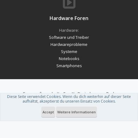
Hardware Foren
Hardware:
Software und Treiber
Hardwareprobleme
Systeme
Notebooks
Smartphones
Forum software by XenForo™
-
Deutsch von xenDach
Diese Seite verwendet Cookies. Wenn du dich weiterhin auf dieser Seite
Theme designed by
ThemeHouse
.
aufhältst, akzeptierst du unseren Einsatz von Cookies.
Accept
Weitere Informationen
Du betrachtest gerade: Asus ROG Strix X870E-H Hatsune Miku Edition: Ist
dieses Mainboard ein teurer Spaß?