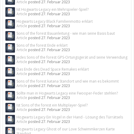
Article
posted
27. Februar 2023
Ist Hogwarts-Legacy ein Mehrspieler-Spiel?
Article
posted
27. Februar 2023
Hogwarts Legacy Black Familienmotto erklärt
Article
posted
27. Februar 2023
Sons of the forest Bauanleitung - wie man seine Basis baut
Article
posted
27. Februar 2023
Sons of the forest Ende erklärt
Article
posted
27. Februar 2023
Jedes Sons of the forest GPS-Ortungsgerät und seine Verwendung
Article
posted
27. Februar 2023
Das Ende des Dead Space Remakes erklärt
Article
posted
27. Februar 2023
Sons of the forest katana Standort und wie man es bekommt
Article
posted
27. Februar 2023
Sollte man in Hogwarts Legacy eine Fwooper-Feder stehlen?
Article
posted
27. Februar 2023
Ist Sons of the forest ein Multiplayer-Spiel?
Article
posted
27. Februar 2023
Hogwarts Legacy Ein Vogel in der Hand - Lösung des Türrätsels
Article
posted
27. Februar 2023
Hogwarts Legacy Ghost of our Love Schwimmkerzen Karte
Standort