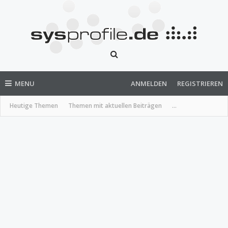
MENU
ANMELDEN
REGISTRIEREN
Heutige Themen
Themen mit aktuellen Beiträgen
...