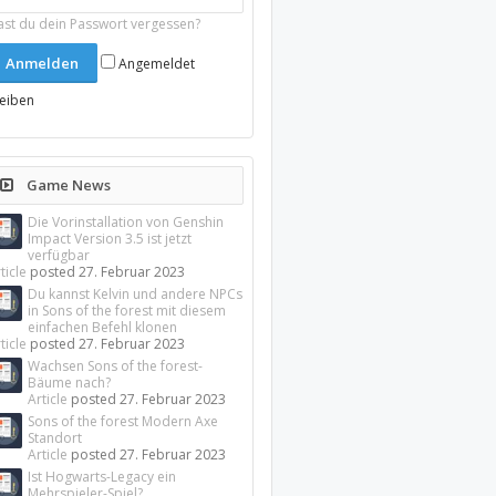
ast du dein Passwort vergessen?
Angemeldet
leiben
Game News
Die Vorinstallation von Genshin
Impact Version 3.5 ist jetzt
verfügbar
ticle
posted
27. Februar 2023
Du kannst Kelvin und andere NPCs
in Sons of the forest mit diesem
einfachen Befehl klonen
ticle
posted
27. Februar 2023
Wachsen Sons of the forest-
Bäume nach?
Article
posted
27. Februar 2023
Sons of the forest Modern Axe
Standort
Article
posted
27. Februar 2023
Ist Hogwarts-Legacy ein
Mehrspieler-Spiel?