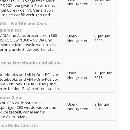
er CES 2021 vorgestellt: Asus:
Neuigkeiten
2021
S 2021 vorgestellt So wird das
el Core i7 der 11. Generation
 Iris Xe Grafik verfügen und...
360 – NVIDIA und Asus
g-Monitor
VIDIA und Asus präsentieren 360-
User-
6. Januar
US ROG Swift 360 – NVIDIA und
Neuigkeiten
2020
onitor Mittlerweile wollen sich
en in puncto Bildwiederholrate
8 neue Notebooks und All-In-
User-
10. Januar
Notebooks und All-In-One-PCs vor:
Neuigkeiten
2018
 Notebooks und All-In-One-PCs vor
eue ZenBook 13 (UX331UAL) und
ren beiden Geräte hören auf die...
mebox 3 vor
or: CES 2018: Asus stellt
User-
9. Januar
sjährigen CES wurde wieder das
Neuigkeiten
2018
orgestellt, vor allem für
e Alternative....
 neue Maßstäbe für