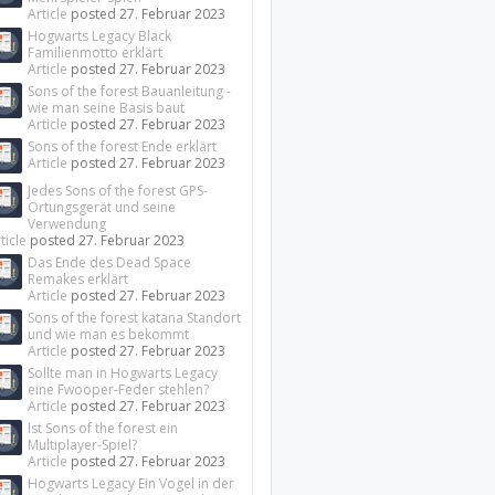
Article
posted
27. Februar 2023
Hogwarts Legacy Black
Familienmotto erklärt
Article
posted
27. Februar 2023
Sons of the forest Bauanleitung -
wie man seine Basis baut
Article
posted
27. Februar 2023
Sons of the forest Ende erklärt
Article
posted
27. Februar 2023
Jedes Sons of the forest GPS-
Ortungsgerät und seine
Verwendung
ticle
posted
27. Februar 2023
Das Ende des Dead Space
Remakes erklärt
Article
posted
27. Februar 2023
Sons of the forest katana Standort
und wie man es bekommt
Article
posted
27. Februar 2023
Sollte man in Hogwarts Legacy
eine Fwooper-Feder stehlen?
Article
posted
27. Februar 2023
Ist Sons of the forest ein
Multiplayer-Spiel?
Article
posted
27. Februar 2023
Hogwarts Legacy Ein Vogel in der