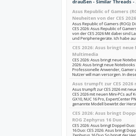
draußen - Similar Threads -
Asus Republic of Gamers (R
Neuheiten von der CES 202
Asus Republic of Gamers (ROG): Di
CES 2026: Asus Republic of Gamers
von der CES 2026 Mit dabei sind L
und Peripheriegeräte. Ich habe aus
CES 2026: Asus bringt neue
Multimedia
CES 2026: Asus bringt neue Notebo
2026: Asus bringt neue Notebooks 
Professionelle Anwender, Gamer u
Nutzer will man versorgen. In diese
Asus trumpft zur CES 2026 
Asus trumpft zur CES 2026 mit neue
CES 2026 mit neuen Mini-PCs auf K
GX10, NUC 16 Pro, ExpertCenter P
genannte Modell bewirbt der Herstel
CES 2026: Asus bringt Dop
ROG Zephyrus 16 Duo
CES 2026: Asus bringt Doppel-Du
16 Duo: CES 2026: Asus bringt Do
Zephyrus 16 Duo So bringt der Her