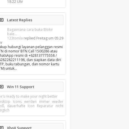
18:22 Uhr
Latest Replies
Bagaimana cara buka Blokir
bale...
123tomla
replied
Freitag um 05:29
hr
ukup hubungi layanan pelanggan resmi
TN di nomor BTN Call 1500286 atau
hatsApp resmi di +628137775558 /
6282282211196, dan siapkan data diri
KTP, buku tabungan, dan nomor kartu
TM) untuk…
Win 11 Support
e's ready to make your night better
esktop Icons werden immer wieder
eiß, dauerhafte Icon Reparatur nicht
öglich
XboX Support