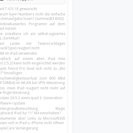
Pad 7 iOS 18 gewünscht
arum kann Numbers nicht die einfache
echenaufgabe lösen? (summe(B3:B92))
indowbasiertes Programm auf dem
pad nutzen
e installiere ich ein selbst-signiertes
L-Zertifikat?
Pad Leiste mit Textvorschlägen
uickType) reagiert nicht
SIM im iPad verwenden
ostfach auf einem alten iPad mini
s12.5.2) kann nicht eingerichtet werden
ple Pencil Pro lässt sich nicht zu „Wo
t?“ hinzufügen
eschwindigkeitsverlust (von 800 Mbit
uf 50Mbit) im WLAN bei VPN Aktivierung
oin, mein iPad reagiert nicht mehr auf
ie fingersteuerung
pdate 26.5.2 eines ipad 3. Generation
oftware-Update
intergrundbeleuchtung Magic
yboard iPad Air 11’’ M4 einschalten?
okumente über Links zu Microsoft365
ssen sich in iPad u. iPhone nicht öffnen
ppleCare Verlängerung