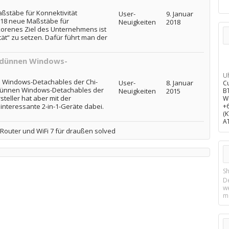
aßstäbe für Konnektivität
User-
9. Januar
2018 neue Maßstäbe für
Neuigkeiten
2018
rkorenes Ziel des Unternehmens ist
ät“ zu setzen. Dafür führt man der
 dünnen Windows-
U
 Windows-Detachables der Chi-
User-
8. Januar
C
 dünnen Windows-Detachables der
Neuigkeiten
2015
B
steller hat aber mit der
W
interessante 2-in-1-Geräte dabei.
+
(
A
Router und WiFi 7 für draußen solved
Sh
D
w
m