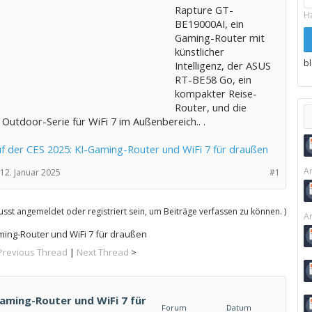
Rapture GT-
H
BE19000AI, ein
Gaming-Router mit
künstlicher
b
Intelligenz, der ASUS
RT-BE58 Go, ein
kompakter Reise-
Router, und die
Outdoor-Serie für WiFi 7 im Außenbereich.. .
f der CES 2025: KI-Gaming-Router und WiFi 7 für draußen
Ar
12. Januar 2025
#1
sst angemeldet oder registriert sein, um Beiträge verfassen zu können. )
Ar
ming-Router und WiFi 7 für draußen
Previous Thread
|
Next Thread
>
aming-Router und WiFi 7 für
Forum
Datum