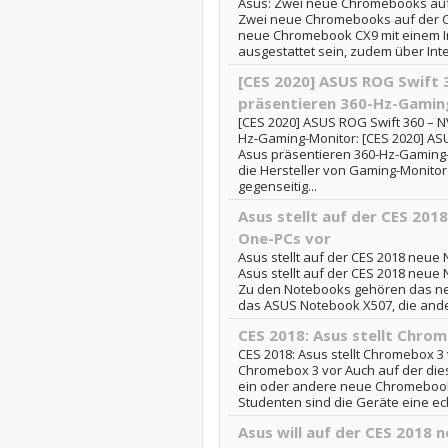
Asus: Zwei neue Chromebooks auf d
Zwei neue Chromebooks auf der CE
neue Chromebook CX9 mit einem Int
ausgestattet sein, zudem über Intel
[CES 2020] ASUS ROG Swift 
präsentieren 360-Hz-Gamin
[CES 2020] ASUS ROG Swift 360 – N
Hz-Gaming-Monitor: [CES 2020] AS
Asus präsentieren 360-Hz-Gaming-M
die Hersteller von Gaming-Monitor
gegenseitig...
Asus stellt auf der CES 201
One-PCs vor
Asus stellt auf der CES 2018 neue 
Asus stellt auf der CES 2018 neue
Zu den Notebooks gehören das n
das ASUS Notebook X507, die ande
CES 2018: Asus stellt Chro
CES 2018: Asus stellt Chromebox 3 v
Chromebox 3 vor Auch auf der die
ein oder andere neue Chromebook v
Studenten sind die Geräte eine echt
Asus will auf der CES 2018