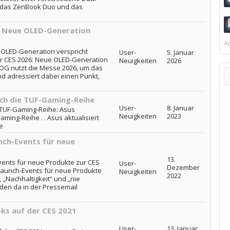
 das ZenBook Duo und das
: Neue OLED-Generation
Ar
OLED-Generation verspricht
User-
5. Januar
r CES 2026: Neue OLED-Generation
Neuigkeiten
2026
ROG nutzt die Messe 2026, um das
nd adressiert dabei einen Punkt,
uch die TUF-Gaming-Reihe
User-
8. Januar
e TUF-Gaming-Reihe: Asus
Neuigkeiten
2023
aming-Reihe . . Asus aktualisiert
e
ch-Events für neue
13.
ents für neue Produkte zur CES
User-
Dezember
Launch-Events für neue Produkte
Neuigkeiten
2022
 „Nachhaltigkeit“ und „nie
en da in der Pressemail
ks auf der CES 2021
User-
13. Januar