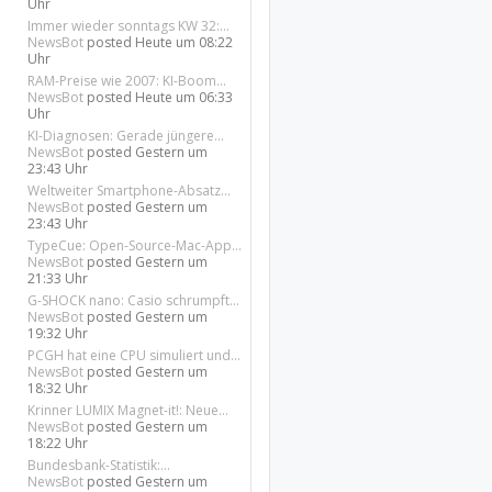
Uhr
Immer wieder sonntags KW 32:...
NewsBot
posted
Heute um 08:22
Uhr
RAM-Preise wie 2007: KI-Boom...
NewsBot
posted
Heute um 06:33
Uhr
KI-Diagnosen: Gerade jüngere...
NewsBot
posted
Gestern um
23:43 Uhr
Weltweiter Smartphone-Absatz...
NewsBot
posted
Gestern um
23:43 Uhr
TypeCue: Open-Source-Mac-App...
NewsBot
posted
Gestern um
21:33 Uhr
G-SHOCK nano: Casio schrumpft...
NewsBot
posted
Gestern um
19:32 Uhr
PCGH hat eine CPU simuliert und...
NewsBot
posted
Gestern um
18:32 Uhr
Krinner LUMIX Magnet-it!: Neue...
NewsBot
posted
Gestern um
18:22 Uhr
Bundesbank-Statistik:...
NewsBot
posted
Gestern um