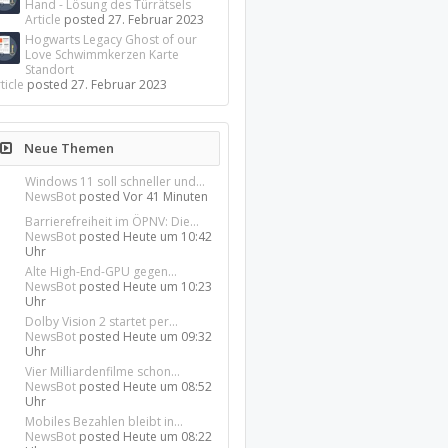
Hand - Lösung des Türrätsels
Article
posted
27. Februar 2023
Hogwarts Legacy Ghost of our
Love Schwimmkerzen Karte
Standort
ticle
posted
27. Februar 2023
Neue Themen
Windows 11 soll schneller und...
NewsBot
posted
Vor 41 Minuten
Barrierefreiheit im ÖPNV: Die...
NewsBot
posted
Heute um 10:42
Uhr
Alte High-End-GPU gegen...
NewsBot
posted
Heute um 10:23
Uhr
Dolby Vision 2 startet per...
NewsBot
posted
Heute um 09:32
Uhr
Vier Milliardenfilme schon...
NewsBot
posted
Heute um 08:52
Uhr
Mobiles Bezahlen bleibt in...
NewsBot
posted
Heute um 08:22