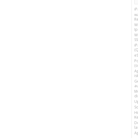
i
w
R
W
I
Wi
SS
i
(Q
e
P
(o
Ap
is
G
a
M
d
U
S
H
Ke
D
la
A