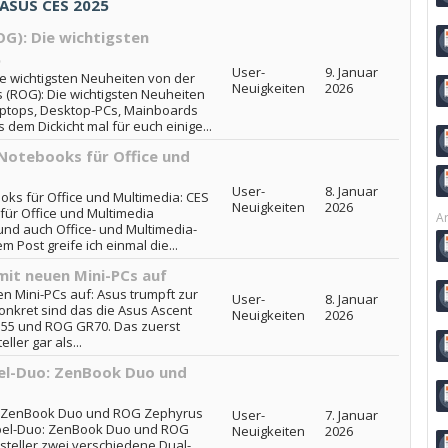
 ASUS CES 2025
OG): Die wichtigsten
6
User-
9. Januar
e wichtigsten Neuheiten von der
Neuigkeiten
2026
 (ROG): Die wichtigsten Neuheiten
aptops, Desktop-PCs, Mainboards
 dem Dickicht mal für euch einige...
 Notebooks für Office und
User-
8. Januar
oks für Office und Multimedia: CES
Neuigkeiten
2026
für Office und Multimedia
Ar
nd auch Office- und Multimedia-
m Post greife ich einmal die...
mit neuen Mini-PCs auf
n Mini-PCs auf: Asus trumpft zur
User-
8. Januar
onkret sind das die Asus Ascent
Neuigkeiten
2026
N55 und ROG GR70. Das zuerst
ler gar als...
pel-Duo: ZenBook Duo und
o: ZenBook Duo und ROG Zephyrus
User-
7. Januar
ppel-Duo: ZenBook Duo und ROG
Neuigkeiten
2026
steller zwei verschiedene Dual-