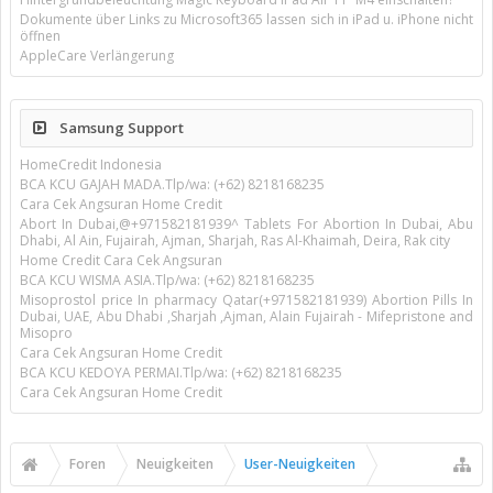
Dokumente über Links zu Microsoft365 lassen sich in iPad u. iPhone nicht
öffnen
AppleCare Verlängerung
Samsung Support
HomeCredit Indonesia
BCA KCU GAJAH MADA.Tlp/wa: (+62) 8218168235
Cara Cek Angsuran Home Credit
Abort In Dubai,@+971582181939^ Tablets For Abortion In Dubai, Abu
Dhabi, Al Ain, Fujairah, Ajman, Sharjah, Ras Al-Khaimah, Deira, Rak city
Home Credit Cara Cek Angsuran
BCA KCU WISMA ASIA.Tlp/wa: (+62) 8218168235
Misoprostol price In pharmacy Qatar(+971582181939) Abortion Pills In
Dubai, UAE, Abu Dhabi ,Sharjah ,Ajman, Alain Fujairah - Mifepristone and
Misopro
Cara Cek Angsuran Home Credit
BCA KCU KEDOYA PERMAI.Tlp/wa: (+62) 8218168235
Cara Cek Angsuran Home Credit
Foren
Neuigkeiten
User-Neuigkeiten