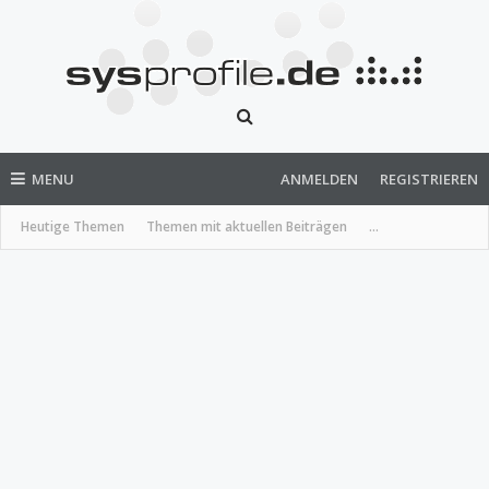
MENU
ANMELDEN
REGISTRIEREN
Heutige Themen
Themen mit aktuellen Beiträgen
...