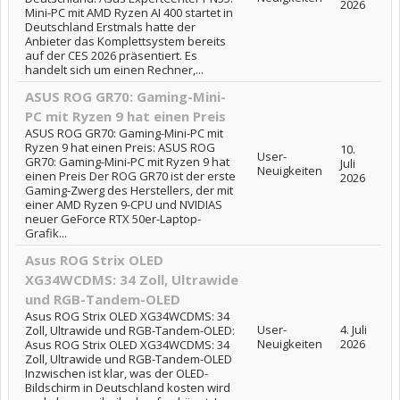
2026
Mini-PC mit AMD Ryzen AI 400 startet in
Deutschland Erstmals hatte der
Anbieter das Komplettsystem bereits
auf der CES 2026 präsentiert. Es
handelt sich um einen Rechner,...
ASUS ROG GR70: Gaming-Mini-
PC mit Ryzen 9 hat einen Preis
ASUS ROG GR70: Gaming-Mini-PC mit
Ryzen 9 hat einen Preis: ASUS ROG
10.
User-
GR70: Gaming-Mini-PC mit Ryzen 9 hat
Juli
Neuigkeiten
einen Preis Der ROG GR70 ist der erste
2026
Gaming-Zwerg des Herstellers, der mit
einer AMD Ryzen 9-CPU und NVIDIAS
neuer GeForce RTX 50er-Laptop-
Grafik...
Asus ROG Strix OLED
XG34WCDMS: 34 Zoll, Ultrawide
und RGB-Tandem-OLED
Asus ROG Strix OLED XG34WCDMS: 34
User-
4. Juli
Zoll, Ultrawide und RGB-Tandem-OLED:
Neuigkeiten
2026
Asus ROG Strix OLED XG34WCDMS: 34
Zoll, Ultrawide und RGB-Tandem-OLED
Inzwischen ist klar, was der OLED-
Bildschirm in Deutschland kosten wird