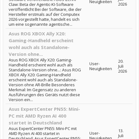
Neuigkeiten
2026
Claw: Beta der Agentic-KI-Software
veröffentlicht Bei der Software, die der
Hersteller erstmals auf der Computex
2026 vorgestellt hatte, handelt es sich
um eine sogenannte agentische...
Asus ROG XBOX Ally X20:
Gaming-Handheld erscheint
wohl auch als Standalone-
Version ohne...
Asus ROG XBOX Ally X20: Gaming-
20.
User-
Handheld erscheint wohl auch als
Juli
Neuigkeiten
Standalone-Version ohne...: Asus ROG
2026
XBOX Ally X20: Gaming-Handheld
erscheint wohl auch als Standalone-
Version ohne AR-Brille Besonderes
Merkmal: Im Gegensatz zu anderen
Ausführungen des Geräts nutzt diese
Version ein...
Asus ExpertCenter PN55: Mini-
PC mit AMD Ryzen AI 400
startet in Deutschland
Asus ExpertCenter PN55: Mini-PC mit
13.
User-
AMD Ryzen AI 400 startet in
Juli
Neuigkeiten
Deutschland: Asus ExpertCenter PN55: