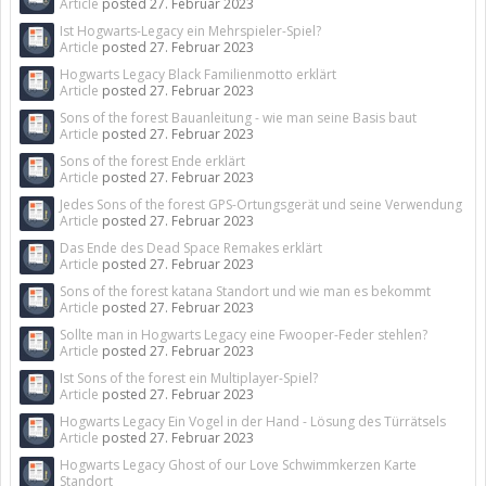
Article
posted
27. Februar 2023
Ist Hogwarts-Legacy ein Mehrspieler-Spiel?
Article
posted
27. Februar 2023
Hogwarts Legacy Black Familienmotto erklärt
Article
posted
27. Februar 2023
Sons of the forest Bauanleitung - wie man seine Basis baut
Article
posted
27. Februar 2023
Sons of the forest Ende erklärt
Article
posted
27. Februar 2023
Jedes Sons of the forest GPS-Ortungsgerät und seine Verwendung
Article
posted
27. Februar 2023
Das Ende des Dead Space Remakes erklärt
Article
posted
27. Februar 2023
Sons of the forest katana Standort und wie man es bekommt
Article
posted
27. Februar 2023
Sollte man in Hogwarts Legacy eine Fwooper-Feder stehlen?
Article
posted
27. Februar 2023
Ist Sons of the forest ein Multiplayer-Spiel?
Article
posted
27. Februar 2023
Hogwarts Legacy Ein Vogel in der Hand - Lösung des Türrätsels
Article
posted
27. Februar 2023
Hogwarts Legacy Ghost of our Love Schwimmkerzen Karte
Standort