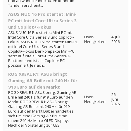
und ab wann ihr ihn kaufen könnt. Im
Tandem erscheint...
ASUS NUC 16 Pro startet: Mini-
PC mit Intel Core Ultra Series 3
und Copilot+-Fokus
ASUS NUC 16 Pro startet: Mini-PC mit
User-
4. Juli
Intel Core Ultra Series 3 und Copilot+-
Neuigkeiten
2026
Fokus: ASUS NUC 16 Pro startet: Mini-PC
mit Intel Core Ultra Series 3 und
Copilot+-Fokus Der kompakte Mini-PC
setzt auf Intels Core-Ultra-Series-3-
Plattform und ist als Copilot+-PC
positioniert. Je nach...
ROG XREAL R1: ASUS bringt
Gaming-AR-Brille mit 240 Hz für
919 Euro auf den Markt
ROG XREAL R1: ASUS bringt Gaming-AR-
26.
User-
Brille mit 240 Hz für 919 Euro auf den
Juni
Neuigkeiten
Markt: ROG XREAL R1: ASUS bringt
2026
Gaming-AR-Brille mit 240 Hz für 919
Euro auf den Markt Dabei handelt es
sich um eine Gaming-AR-Brille mit
einem 240-Hz-Micro-OLED-Display.
Nach der Vorstellung zur CES...