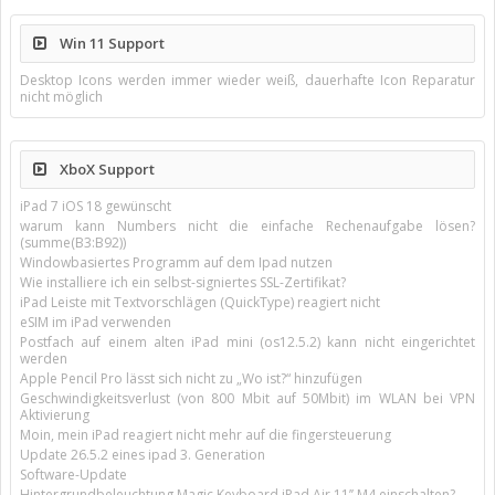
Win 11 Support
Desktop Icons werden immer wieder weiß, dauerhafte Icon Reparatur
nicht möglich
XboX Support
iPad 7 iOS 18 gewünscht
warum kann Numbers nicht die einfache Rechenaufgabe lösen?
(summe(B3:B92))
Windowbasiertes Programm auf dem Ipad nutzen
Wie installiere ich ein selbst-signiertes SSL-Zertifikat?
iPad Leiste mit Textvorschlägen (QuickType) reagiert nicht
eSIM im iPad verwenden
Postfach auf einem alten iPad mini (os12.5.2) kann nicht eingerichtet
werden
Apple Pencil Pro lässt sich nicht zu „Wo ist?“ hinzufügen
Geschwindigkeitsverlust (von 800 Mbit auf 50Mbit) im WLAN bei VPN
Aktivierung
Moin, mein iPad reagiert nicht mehr auf die fingersteuerung
Update 26.5.2 eines ipad 3. Generation
Software-Update
Hintergrundbeleuchtung Magic Keyboard iPad Air 11’’ M4 einschalten?