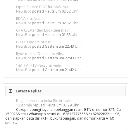
Open-Source-BIOS für AM5: Nur...
NewsBot
posted
Heute um 02:52 Uhr
RDNA 4m: Neuer...
NewsBot
posted
Heute um 02:32 Uhr
GTA 6: Extended Look zuerst auf...
NewsBot
posted
Heute um 01:33 Uhr
Glaze: Update bringt...
NewsBot
posted
Gestern um 22:43 Uhr
Ryde meldet Datenleck: Alle...
NewsBot
posted
Gestern um 22:43 Uhr
1&1 TV: IPTV-Paket für viele...
NewsBot
posted
Gestern um 21:42 Uhr
Latest Replies
Bagaimana cara buka Blokir bale...
123tomla
replied
Heute um 05:29 Uhr
Cukup hubungi layanan pelanggan resmi BTN di nomor BTN Call
1500286 atau WhatsApp resmi di +628137775558 / +6282282211196,
dan siapkan data diri (KTP, buku tabungan, dan nomor kartu ATM)
untuk…