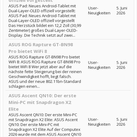
offiziell vorgestellt
ASUS Pad: Neues Android-Tablet mit
User-
5. Juni
Dual-Layer-OLED offiziell vorgestellt:
Neuigkeiten
2026
ASUS Pad: Neues Android-Tablet mit
Dual-Layer-OLED offiziell vorgestellt
Das Herzstück bildet ein 12,2 Zoll (30,99
Zentimeter) großes Dual-Layer-OLED-
Display. Die Technik setzt auf zwei...
ASUS ROG Rapture GT-BN98
Pro bietet WiFi 8
ASUS ROG Rapture GT-BN98 Pro bietet
WiFi 8: ASUS ROG Rapture GT-BN98 Pro
User-
5. Juni
bietet WiFi 8 Wer jetzt aber auf die
Neuigkeiten
2026
nächste fette Steigerung bei der reinen
Geschwindigkeit hofft, liegt falsch.
ASUS und der neue 802.11bn-Standard
schlagen einen...
ASUS Ascent QN10: Der erste
Mini-PC mit Snapdragon X2
Elite
ASUS Ascent QN10: Der erste Mini-PC
User-
5. Juni
mit Snapdragon X2 Elite: ASUS Ascent
Neuigkeiten
2026
QN10: Der erste Mini-PC mit
Snapdragon X2 Elite Auf der Computex
2026 wurde mit dem ASUS Ascent QN10