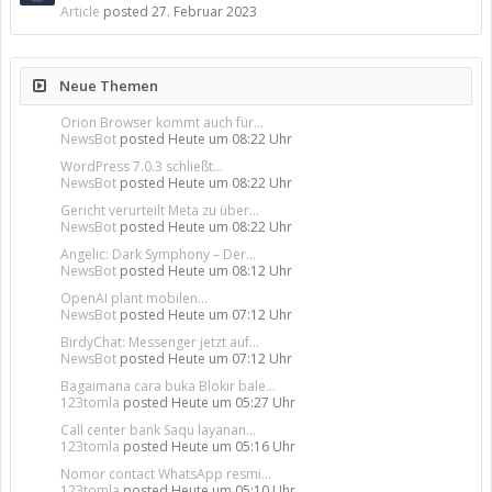
Article
posted
27. Februar 2023
Neue Themen
Orion Browser kommt auch für...
NewsBot
posted
Heute um 08:22 Uhr
WordPress 7.0.3 schließt...
NewsBot
posted
Heute um 08:22 Uhr
Gericht verurteilt Meta zu über...
NewsBot
posted
Heute um 08:22 Uhr
Angelic: Dark Symphony – Der...
NewsBot
posted
Heute um 08:12 Uhr
OpenAI plant mobilen...
NewsBot
posted
Heute um 07:12 Uhr
BirdyChat: Messenger jetzt auf...
NewsBot
posted
Heute um 07:12 Uhr
Bagaimana cara buka Blokir bale...
123tomla
posted
Heute um 05:27 Uhr
Call center bank Saqu layanan...
123tomla
posted
Heute um 05:16 Uhr
Nomor contact WhatsApp resmi...
123tomla
posted
Heute um 05:10 Uhr