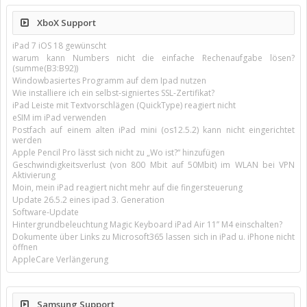
XboX Support
iPad 7 iOS 18 gewünscht
warum kann Numbers nicht die einfache Rechenaufgabe lösen?
(summe(B3:B92))
Windowbasiertes Programm auf dem Ipad nutzen
Wie installiere ich ein selbst-signiertes SSL-Zertifikat?
iPad Leiste mit Textvorschlägen (QuickType) reagiert nicht
eSIM im iPad verwenden
Postfach auf einem alten iPad mini (os12.5.2) kann nicht eingerichtet
werden
Apple Pencil Pro lässt sich nicht zu „Wo ist?“ hinzufügen
Geschwindigkeitsverlust (von 800 Mbit auf 50Mbit) im WLAN bei VPN
Aktivierung
Moin, mein iPad reagiert nicht mehr auf die fingersteuerung
Update 26.5.2 eines ipad 3. Generation
Software-Update
Hintergrundbeleuchtung Magic Keyboard iPad Air 11’’ M4 einschalten?
Dokumente über Links zu Microsoft365 lassen sich in iPad u. iPhone nicht
öffnen
AppleCare Verlängerung
Samsung Support