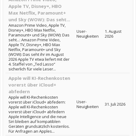
Apple TV, Disney+, HBO
Max Netflix, Paramount+
und Sky (WOW): Das seht...
Amazon Prime Video, Apple TV,
Disney+, HBO Max Netflix,
User-
1. August
Paramount+ und Sky (WOW): Das
Neuigkeiten
2026
seht...: Amazon Prime Video,
Apple TV, Disney+, HBO Max
Netflix, Paramount+ und Sky
(WOW): Das seht ihr im August
2026 Apple TV etwa liefert mit der
4. Staffel von „Ted Lasso“
sicherlich für viele Leser...
Apple will KI-Rechenkosten
vorerst über iCloud+
abfedern
Apple will KI-Rechenkosten
User-
vorerst über iCloud+ abfedern:
31. Juli 2026
Neuigkeiten
Apple will KI-Rechenkosten
vorerst über iCloud+ abfedern
Apple Intelligence und die neue
Siri bleiben auf kompatiblen
Geräten grundsätzlich kostenlos.
Für Anfragen an Apples...