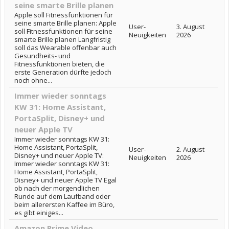
seine smarte Brille planen
Apple soll Fitnessfunktionen für
seine smarte Brille planen: Apple
User-
3. August
soll Fitnessfunktionen für seine
Neuigkeiten
2026
smarte Brille planen Langfristig
soll das Wearable offenbar auch
Gesundheits- und
Fitnessfunktionen bieten, die
erste Generation dürfte jedoch
noch ohne...
Immer wieder sonntags
KW 31: Home Assistant,
PortaSplit, Disney+ und
neuer Apple TV
Immer wieder sonntags KW 31:
Home Assistant, PortaSplit,
User-
2. August
Disney+ und neuer Apple TV:
Neuigkeiten
2026
Immer wieder sonntags KW 31:
Home Assistant, PortaSplit,
Disney+ und neuer Apple TV Egal
ob nach der morgendlichen
Runde auf dem Laufband oder
beim allerersten Kaffee im Büro,
es gibt einiges...
Amazon Prime Video,