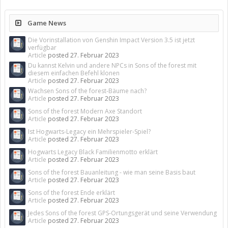
Game News
Die Vorinstallation von Genshin Impact Version 3.5 ist jetzt
verfügbar
Article
posted
27. Februar 2023
Du kannst Kelvin und andere NPCs in Sons of the forest mit
diesem einfachen Befehl klonen
Article
posted
27. Februar 2023
Wachsen Sons of the forest-Bäume nach?
Article
posted
27. Februar 2023
Sons of the forest Modern Axe Standort
Article
posted
27. Februar 2023
Ist Hogwarts-Legacy ein Mehrspieler-Spiel?
Article
posted
27. Februar 2023
Hogwarts Legacy Black Familienmotto erklärt
Article
posted
27. Februar 2023
Sons of the forest Bauanleitung - wie man seine Basis baut
Article
posted
27. Februar 2023
Sons of the forest Ende erklärt
Article
posted
27. Februar 2023
Jedes Sons of the forest GPS-Ortungsgerät und seine Verwendung
Article
posted
27. Februar 2023