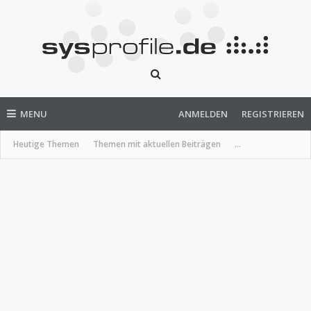
MENU
ANMELDEN
REGISTRIEREN
Heutige Themen
Themen mit aktuellen Beiträgen
...