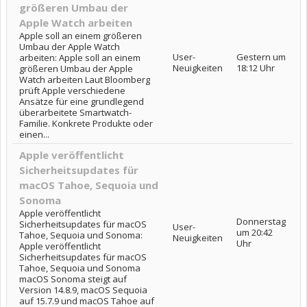
größeren Umbau der
Apple Watch arbeiten
Apple soll an einem größeren
Umbau der Apple Watch
User-
Gestern um
arbeiten: Apple soll an einem
Neuigkeiten
18:12 Uhr
größeren Umbau der Apple
Watch arbeiten Laut Bloomberg
prüft Apple verschiedene
Ansätze für eine grundlegend
überarbeitete Smartwatch-
Familie. Konkrete Produkte oder
einen...
Apple veröffentlicht
Sicherheitsupdates für
macOS Tahoe, Sequoia und
Sonoma
Apple veröffentlicht
Donnerstag
Sicherheitsupdates für macOS
User-
um 20:42
Tahoe, Sequoia und Sonoma:
Neuigkeiten
Uhr
Apple veröffentlicht
Sicherheitsupdates für macOS
Tahoe, Sequoia und Sonoma
macOS Sonoma steigt auf
Version 14.8.9, macOS Sequoia
auf 15.7.9 und macOS Tahoe auf