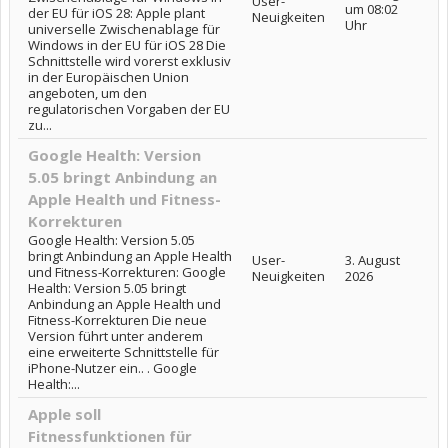
User-
um 08:02
der EU für iOS 28: Apple plant
Neuigkeiten
Uhr
universelle Zwischenablage für
Windows in der EU für iOS 28 Die
Schnittstelle wird vorerst exklusiv
in der Europäischen Union
angeboten, um den
regulatorischen Vorgaben der EU
zu...
Google Health: Version
5.05 bringt Anbindung an
Apple Health und Fitness-
Korrekturen
Google Health: Version 5.05
bringt Anbindung an Apple Health
User-
3. August
und Fitness-Korrekturen: Google
Neuigkeiten
2026
Health: Version 5.05 bringt
Anbindung an Apple Health und
Fitness-Korrekturen Die neue
Version führt unter anderem
eine erweiterte Schnittstelle für
iPhone-Nutzer ein.. . Google
Health:...
Apple soll
Fitnessfunktionen für