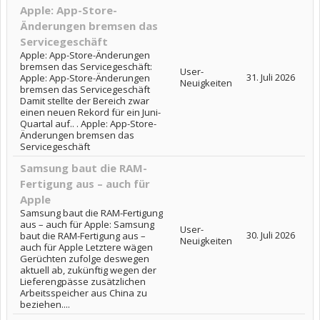
Apple: App-Store-
Änderungen bremsen das
Servicegeschäft
Apple: App-Store-Änderungen
bremsen das Servicegeschäft:
User-
31. Juli 2026
Apple: App-Store-Änderungen
Neuigkeiten
bremsen das Servicegeschäft
Damit stellte der Bereich zwar
einen neuen Rekord für ein Juni-
Quartal auf.. . Apple: App-Store-
Änderungen bremsen das
Servicegeschäft
Samsung baut die RAM-
Fertigung aus – auch für
Apple
Samsung baut die RAM-Fertigung
aus – auch für Apple: Samsung
User-
30. Juli 2026
baut die RAM-Fertigung aus –
Neuigkeiten
auch für Apple Letztere wägen
Gerüchten zufolge deswegen
aktuell ab, zukünftig wegen der
Lieferengpässe zusätzlichen
Arbeitsspeicher aus China zu
beziehen....