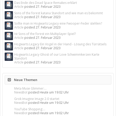
Das Ende des Dead Space Remakes erklärt
Article
posted
27. Februar 2023
Sons of the forest katana Standort und wie man es bekommt
Article
posted
27. Februar 2023
Sollte man in Hogwarts Legacy eine Fwooper-Feder stehlen?
Article
posted
27. Februar 2023
Ist Sons of the forest ein Multiplayer-Spiel?
Article
posted
27. Februar 2023
Hogwarts Legacy Ein Vogel in der Hand - Lösung des Türrätsels
Article
posted
27. Februar 2023
Hogwarts Legacy Ghost of our Love Schwimmkerzen Karte
Standort
Article
posted
27. Februar 2023
Neue Themen
Meta Muse Glimmer:...
NewsBot
posted
Heute um 19:02 Uhr
Grok Imagine Image 2.0 startet
NewsBot
posted
Heute um 19:02 Uhr
YouTube Shopping:...
NewsBot
posted
Heute um 19:02 Uhr