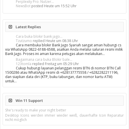
Perplexity Pro: Nutzer...
NewsBot
posted
Heute um 15:52 Uhr
Latest Replies
Cara buka blokir bank jago...
Tzutzumo
replied
Heute um 08:38 Uhr
Cara membuka blokir Bank Jago Syariah sangat aman hubungi cs
via WhatsApp 0822-6188-6588, asalkan Anda melalui saluran resmi milik
Bank Jago. Proses ini aman karena petugas akan melakukan…
Bagaimana cara buka Blokir bale...
123tomla
replied
Freitag um 05:29 Uhr
Cukup hubungi layanan pelanggan resmi BTN di nomor BTN Call
1500286 atau WhatsApp resmi di +628137775558 / +6282282211196,
dan siapkan data diri (KTP, buku tabungan, dan nomor kartu ATM)
untuk…
Win 11 Support
She's ready to make your night better
Desktop Icons werden immer wieder weiß, dauerhafte Icon Reparatur
nicht möglich