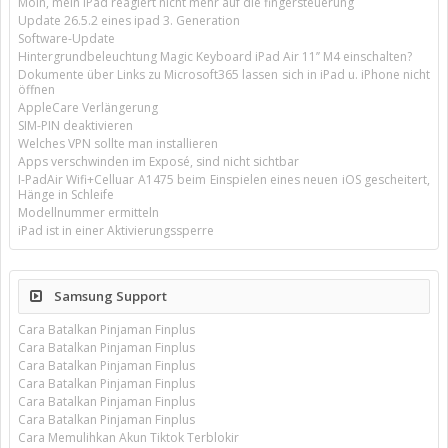
Moin, mein iPad reagiert nicht mehr auf die fingersteuerung
Update 26.5.2 eines ipad 3. Generation
Software-Update
Hintergrundbeleuchtung Magic Keyboard iPad Air 11’’ M4 einschalten?
Dokumente über Links zu Microsoft365 lassen sich in iPad u. iPhone nicht
öffnen
AppleCare Verlängerung
SIM-PIN deaktivieren
Welches VPN sollte man installieren
Apps verschwinden im Exposé, sind nicht sichtbar
I-PadAir Wifi+Celluar A1475 beim Einspielen eines neuen iOS gescheitert,
Hänge in Schleife
Modellnummer ermitteln
iPad ist in einer Aktivierungssperre
Samsung Support
Cara Batalkan Pinjaman Finplus
Cara Batalkan Pinjaman Finplus
Cara Batalkan Pinjaman Finplus
Cara Batalkan Pinjaman Finplus
Cara Batalkan Pinjaman Finplus
Cara Batalkan Pinjaman Finplus
Cara Memulihkan Akun Tiktok Terblokir