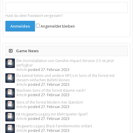
Hast du dein Passwort vergessen?
Angemeldet bleiben
Game News
Die Vorinstallation von Genshin Impact Version 3.5 ist jetzt
verfügbar
Article
posted
27. Februar 2023
Du kannst Kelvin und andere NPCs in Sons of the forest mit
diesem einfachen Befehl klonen
Article
posted
27. Februar 2023
Wachsen Sons of the forest-Bäume nach?
Article
posted
27. Februar 2023
Sons of the forest Modern Axe Standort
Article
posted
27. Februar 2023
Ist Hogwarts-Legacy ein Mehrspieler-Spiel?
Article
posted
27. Februar 2023
Hogwarts Legacy Black Familienmotto erklärt
Article
posted
27. Februar 2023