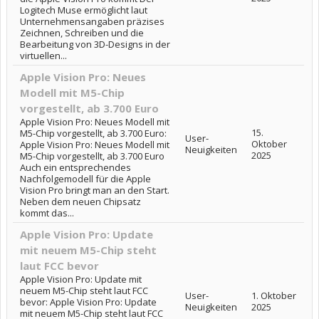
Logitech Muse ermöglicht laut
Unternehmensangaben präzises
Zeichnen, Schreiben und die
Bearbeitung von 3D-Designs in der
virtuellen...
Apple Vision Pro: Neues
Modell mit M5-Chip
vorgestellt, ab 3.700 Euro
Apple Vision Pro: Neues Modell mit
15.
M5-Chip vorgestellt, ab 3.700 Euro:
User-
Oktober
Apple Vision Pro: Neues Modell mit
Neuigkeiten
2025
M5-Chip vorgestellt, ab 3.700 Euro
Auch ein entsprechendes
Nachfolgemodell für die Apple
Vision Pro bringt man an den Start.
Neben dem neuen Chipsatz
kommt das...
Apple Vision Pro: Update
mit neuem M5-Chip steht
laut FCC bevor
Apple Vision Pro: Update mit
neuem M5-Chip steht laut FCC
User-
1. Oktober
bevor: Apple Vision Pro: Update
Neuigkeiten
2025
mit neuem M5-Chip steht laut FCC