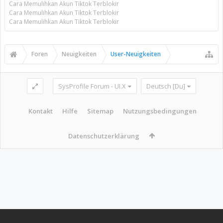
Cara Memulihkan Akun Tiktok Terblokir
Cara Memulihkan Akun Tiktok Terblokir
Cara Memulihkan Akun Tiktok Terblokir
Foren
Neuigkeiten
User-Neuigkeiten
SysProfile Forum - UI.X
Deutsch [Du]
Kontakt
Hilfe
Sitemap
Nutzungsbedingungen
Datenschutzerklärung