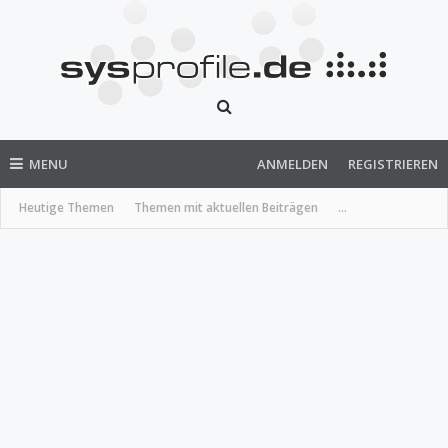
MENU
ANMELDEN
REGISTRIEREN
Heutige Themen
Themen mit aktuellen Beiträgen
...