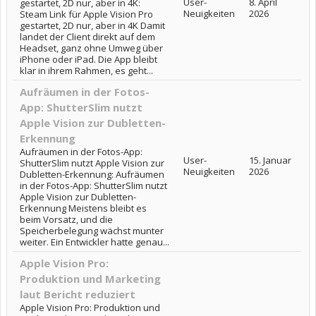
User-
8. April
gestartet, 2D nur, aber in 4K:
Neuigkeiten
2026
Steam Link für Apple Vision Pro
gestartet, 2D nur, aber in 4K Damit
landet der Client direkt auf dem
Headset, ganz ohne Umweg über
iPhone oder iPad. Die App bleibt
klar in ihrem Rahmen, es geht...
Aufräumen in der Fotos-
App: ShutterSlim nutzt
Apple Vision zur Dubletten-
Erkennung
Aufräumen in der Fotos-App:
User-
15. Januar
ShutterSlim nutzt Apple Vision zur
Neuigkeiten
2026
Dubletten-Erkennung: Aufräumen
in der Fotos-App: ShutterSlim nutzt
Apple Vision zur Dubletten-
Erkennung Meistens bleibt es
beim Vorsatz, und die
Speicherbelegung wächst munter
weiter. Ein Entwickler hatte genau...
Apple Vision Pro:
Produktion und Marketing
laut Bericht reduziert
Apple Vision Pro: Produktion und