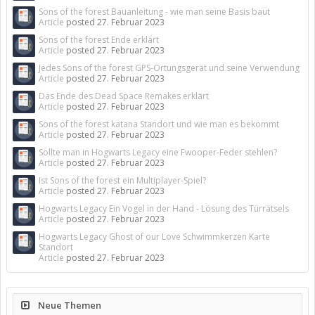
Sons of the forest Bauanleitung - wie man seine Basis baut
Article
posted
27. Februar 2023
Sons of the forest Ende erklärt
Article
posted
27. Februar 2023
Jedes Sons of the forest GPS-Ortungsgerät und seine Verwendung
Article
posted
27. Februar 2023
Das Ende des Dead Space Remakes erklärt
Article
posted
27. Februar 2023
Sons of the forest katana Standort und wie man es bekommt
Article
posted
27. Februar 2023
Sollte man in Hogwarts Legacy eine Fwooper-Feder stehlen?
Article
posted
27. Februar 2023
Ist Sons of the forest ein Multiplayer-Spiel?
Article
posted
27. Februar 2023
Hogwarts Legacy Ein Vogel in der Hand - Lösung des Türrätsels
Article
posted
27. Februar 2023
Hogwarts Legacy Ghost of our Love Schwimmkerzen Karte
Standort
Article
posted
27. Februar 2023
Neue Themen