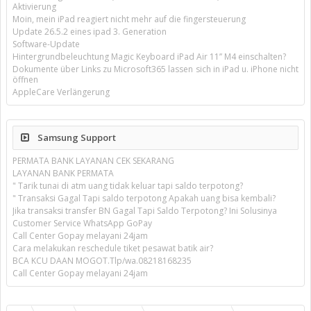
Aktivierung
Moin, mein iPad reagiert nicht mehr auf die fingersteuerung
Update 26.5.2 eines ipad 3. Generation
Software-Update
Hintergrundbeleuchtung Magic Keyboard iPad Air 11’’ M4 einschalten?
Dokumente über Links zu Microsoft365 lassen sich in iPad u. iPhone nicht
öffnen
AppleCare Verlängerung
Samsung Support
PERMATA BANK LAYANAN CEK SEKARANG
LAYANAN BANK PERMATA
" Tarik tunai di atm uang tidak keluar tapi saldo terpotong?
" Transaksi Gagal Tapi saldo terpotong Apakah uang bisa kembali?
Jika transaksi transfer BN Gagal Tapi Saldo Terpotong? Ini Solusinya
Customer Service WhatsApp GoPay
Call Center Gopay melayani 24jam
Cara melakukan reschedule tiket pesawat batik air?
BCA KCU DAAN MOGOT.Tlp/wa.08218168235
Call Center Gopay melayani 24jam