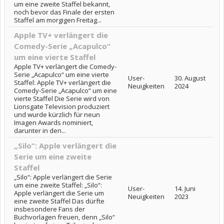
um eine zweite Staffel bekannt,
noch bevor das Finale der ersten
Staffel am morgigen Freitag...
Apple TV+ verlängert die
Comedy-Serie „Acapulco“
um eine vierte Staffel
Apple TV+ verlängert die Comedy-
Serie „Acapulco“ um eine vierte
User-
30. August
Staffel: Apple TV+ verlängert die
Neuigkeiten
2024
Comedy-Serie „Acapulco“ um eine
vierte Staffel Die Serie wird von
Lionsgate Television produziert
und wurde kürzlich für neun
Imagen Awards nominiert,
darunter in den...
„Silo“: Apple verlängert die
Serie um eine zweite
Staffel
„Silo“: Apple verlängert die Serie
um eine zweite Staffel: „Silo“:
User-
14. Juni
Apple verlängert die Serie um
Neuigkeiten
2023
eine zweite Staffel Das dürfte
insbesondere Fans der
Buchvorlagen freuen, denn „Silo“