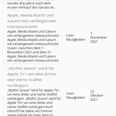
Geräte drei Jahre nach dem
ersten Verkauf des Geräts im...
Apple, Media Markt und
Saturn mit verlängertem
Umtauschrecht
Apple, Media Markt und Saturn
1.
User-
mit verlängertem Umtauschrecht:
November
Neuigkeiten
Apple, Media Markt und Saturn
2021
mit verlängertem Umtauschrecht
Quasi: zwischen dem 1.
November 2021 und dem 31.
Apple, Media Markt und Saturn
mit verlängertem Umtauschrecht
„Mythic Quest“ wird für
Apple TV+ um eine dritte
und vierte Staffel
verlängert
„Mythic Quest“ wird für Apple TV+
22.
User-
um eine dritte und vierte Staffel
Oktober
Neuigkeiten
verlängert: „Mythic Quest“ wird für
2021
Apple TV+ um eine dritte und
vierte Staffel verlängert Auch
Ubisoft hat dabei als Partner
seine Hände im Spiel. Jetzt ist