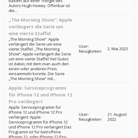
basiert auf einer Trilogie des
Autors Hugh Howey. Offenbar ist
die...
„The Morning Show“: Apple
verlängert die Serie um
eine vierte Staffel
„The Morning Show“: Apple
verlängert die Serie um eine
User-
2. Mai 2023
vierte Staffel: „The Morning
Neuigkeiten
Show“: Apple verlängert die Serie
um eine vierte Staffel Viel Gutes
ist dabei, mit dem man auch den
einen oder anderen Preis
einsammeln konnte. Die Serie
„The Morning Show“ mit...
Apple: Serviceprogramm
für iPhone 12 und iPhone 12
Pro verlängert
Apple: Serviceprogramm für
iPhone 12 und iPhone 12 Pro
User-
21. August
verlängert: Apple:
Neuigkeiten
2022
Serviceprogramm für iPhone 12
und iPhone 12 Pro verlängert Das
Programm ist für betroffene
iPhone-12- oder iPhone-12-Pro-