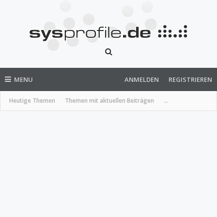
MENU
ANMELDEN
REGISTRIEREN
Heutige Themen
Themen mit aktuellen Beiträgen
...