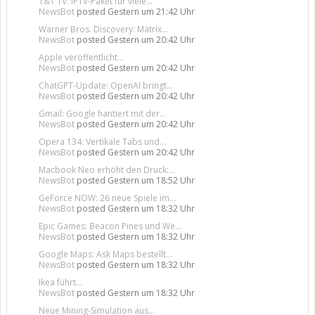
1&1 TV: IPTV-Paket für viele...
NewsBot
posted
Gestern um 21:42 Uhr
Warner Bros. Discovery: Matrix...
NewsBot
posted
Gestern um 20:42 Uhr
Apple veröffentlicht...
NewsBot
posted
Gestern um 20:42 Uhr
ChatGPT-Update: OpenAI bringt...
NewsBot
posted
Gestern um 20:42 Uhr
Gmail: Google hantiert mit der...
NewsBot
posted
Gestern um 20:42 Uhr
Opera 134: Vertikale Tabs und...
NewsBot
posted
Gestern um 20:42 Uhr
Macbook Neo erhöht den Druck:...
NewsBot
posted
Gestern um 18:52 Uhr
GeForce NOW: 26 neue Spiele im...
NewsBot
posted
Gestern um 18:32 Uhr
Epic Games: Beacon Pines und We...
NewsBot
posted
Gestern um 18:32 Uhr
Google Maps: Ask Maps bestellt...
NewsBot
posted
Gestern um 18:32 Uhr
Ikea führt...
NewsBot
posted
Gestern um 18:32 Uhr
Neue Mining-Simulation aus...