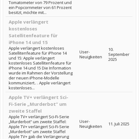
Tomatometer von 79 Prozent und
ein Popcornmeter von 61 Prozent
besitzt, möchte mit...
Apple verlängert
kostenloses
Satellitenfeature für
iPhone 14 und 15
Apple verlängert kostenloses
10.
User-
Satellitenfeature für iPhone 14
September
Neuigkeiten
und 15: Apple verlängert
2025
kostenloses Satellitenfeature für
iPhone 14 und 15 Die Information
wurde im Rahmen der Vorstellung
der neuen iPhone-Modelle
kommuniziert.. . Apple verlängert
kostenloses...
Apple TV+ verlängert Sci-
Fi-Serie „Murderbot“ um
zweite Staffel
Apple TV+ verlängert Sci-Fi-Serie
User-
„Murderbot“ um zweite Staffel:
11. Juli 2025
Neuigkeiten
Apple TV+ verlängert Sci-Fi-Serie
„Murderbot“ um zweite Staffel
Apple TV+ gab die Verlängerung