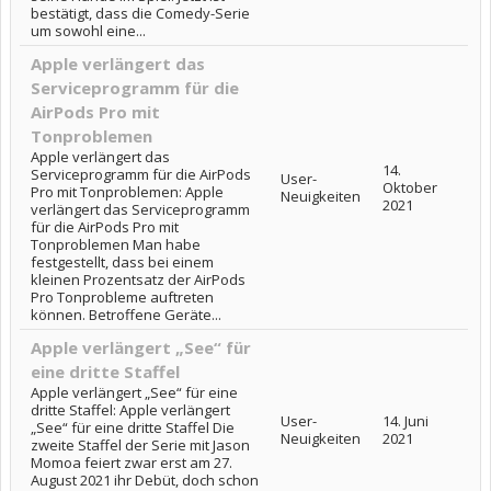
bestätigt, dass die Comedy-Serie
um sowohl eine...
Apple verlängert das
Serviceprogramm für die
AirPods Pro mit
Tonproblemen
Apple verlängert das
14.
Serviceprogramm für die AirPods
User-
Oktober
Pro mit Tonproblemen: Apple
Neuigkeiten
2021
verlängert das Serviceprogramm
für die AirPods Pro mit
Tonproblemen Man habe
festgestellt, dass bei einem
kleinen Prozentsatz der AirPods
Pro Tonprobleme auftreten
können. Betroffene Geräte...
Apple verlängert „See“ für
eine dritte Staffel
Apple verlängert „See“ für eine
dritte Staffel: Apple verlängert
User-
14. Juni
„See“ für eine dritte Staffel Die
Neuigkeiten
2021
zweite Staffel der Serie mit Jason
Momoa feiert zwar erst am 27.
August 2021 ihr Debüt, doch schon