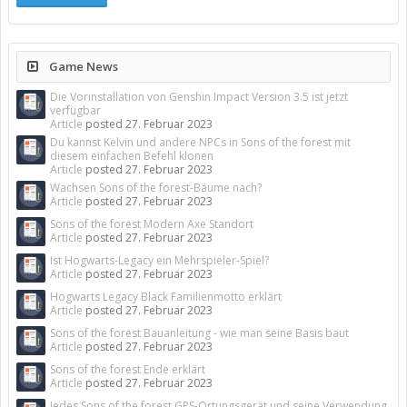
Game News
Die Vorinstallation von Genshin Impact Version 3.5 ist jetzt
verfügbar
Article
posted
27. Februar 2023
Du kannst Kelvin und andere NPCs in Sons of the forest mit
diesem einfachen Befehl klonen
Article
posted
27. Februar 2023
Wachsen Sons of the forest-Bäume nach?
Article
posted
27. Februar 2023
Sons of the forest Modern Axe Standort
Article
posted
27. Februar 2023
Ist Hogwarts-Legacy ein Mehrspieler-Spiel?
Article
posted
27. Februar 2023
Hogwarts Legacy Black Familienmotto erklärt
Article
posted
27. Februar 2023
Sons of the forest Bauanleitung - wie man seine Basis baut
Article
posted
27. Februar 2023
Sons of the forest Ende erklärt
Article
posted
27. Februar 2023
Jedes Sons of the forest GPS-Ortungsgerät und seine Verwendung