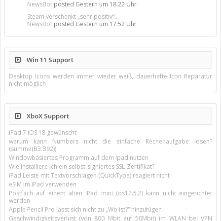
NewsBot
posted
Gestern um 18:22 Uhr
Steam verschenkt „sehr positiv“...
NewsBot
posted
Gestern um 17:52 Uhr
Win 11 Support
Desktop Icons werden immer wieder weiß, dauerhafte Icon Reparatur
nicht möglich
XboX Support
iPad 7 iOS 18 gewünscht
warum kann Numbers nicht die einfache Rechenaufgabe lösen?
(summe(B3:B92))
Windowbasiertes Programm auf dem Ipad nutzen
Wie installiere ich ein selbst-signiertes SSL-Zertifikat?
iPad Leiste mit Textvorschlägen (QuickType) reagiert nicht
eSIM im iPad verwenden
Postfach auf einem alten iPad mini (os12.5.2) kann nicht eingerichtet
werden
Apple Pencil Pro lässt sich nicht zu „Wo ist?“ hinzufügen
Geschwindigkeitsverlust (von 800 Mbit auf 50Mbit) im WLAN bei VPN