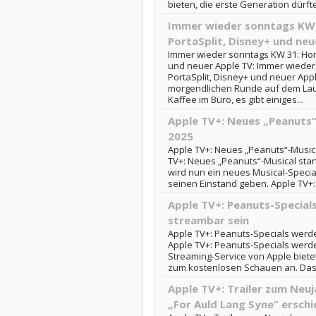
bieten, die erste Generation dürft
Immer wieder sonntags KW 
PortaSplit, Disney+ und neu
Immer wieder sonntags KW 31: Home
und neuer Apple TV: Immer wieder
PortaSplit, Disney+ und neuer App
morgendlichen Runde auf dem Lau
Kaffee im Büro, es gibt einiges...
Apple TV+: Neues „Peanuts“-
2025
Apple TV+: Neues „Peanuts“-Musical
TV+: Neues „Peanuts“-Musical starte
wird nun ein neues Musical-Specia
seinen Einstand geben. Apple TV+:
Apple TV+: Peanuts-Special
streambar sein
Apple TV+: Peanuts-Specials werd
Apple TV+: Peanuts-Specials werd
Streaming-Service von Apple bietet
zum kostenlosen Schauen an. Das w
Apple TV+: Trailer zum Neuj
„For Auld Lang Syne“ ersch