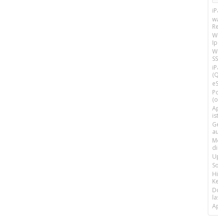
i
w
R
W
I
Wi
SS
i
(Q
e
P
(o
Ap
is
G
a
M
d
U
S
H
Ke
D
la
A