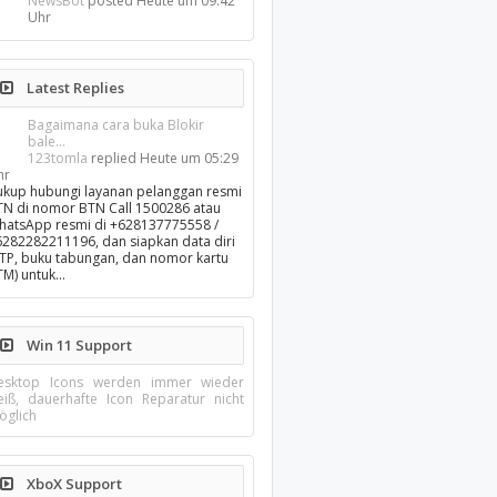
NewsBot
posted
Heute um 09:42
Uhr
Latest Replies
Bagaimana cara buka Blokir
bale...
123tomla
replied
Heute um 05:29
hr
ukup hubungi layanan pelanggan resmi
TN di nomor BTN Call 1500286 atau
hatsApp resmi di +628137775558 /
6282282211196, dan siapkan data diri
KTP, buku tabungan, dan nomor kartu
TM) untuk…
Win 11 Support
esktop Icons werden immer wieder
eiß, dauerhafte Icon Reparatur nicht
öglich
XboX Support