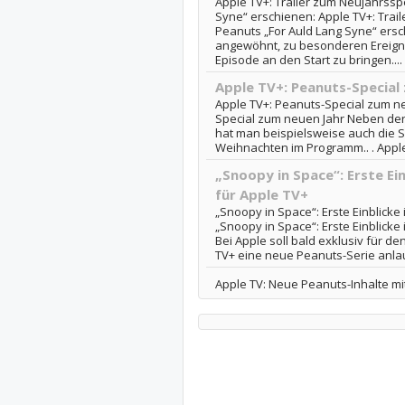
Apple TV+: Trailer zum Neujahrssp
Syne“ erschienen: Apple TV+: Trai
Peanuts „For Auld Lang Syne“ ersc
angewöhnt, zu besonderen Ereign
Episode an den Start zu bringen....
Apple TV+: Peanuts-Special
Apple TV+: Peanuts-Special zum ne
Special zum neuen Jahr Neben de
hat man beispielsweise auch die S
Weihnachten im Programm.. . Apple 
„Snoopy in Space“: Erste Ein
für Apple TV+
„Snoopy in Space“: Erste Einblicke 
„Snoopy in Space“: Erste Einblicke
Bei Apple soll bald exklusiv für d
TV+ eine neue Peanuts-Serie anlau
Apple TV: Neue Peanuts-Inhalte m