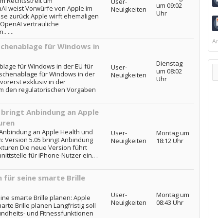
m Rechtsstreit um
User-
um 09:02
AI weist Vorwürfe von Apple im
Neuigkeiten
Uhr
se zurück Apple wirft ehemaligen
 OpenAI vertrauliche
 ....
Ar
ischenablage für Windows in
Dienstag
blage für Windows in der EU für
User-
um 08:02
wischenablage für Windows in der
Neuigkeiten
Uhr
 vorerst exklusiv in der
m den regulatorischen Vorgaben
 bringt Anbindung an Apple
uren
t Anbindung an Apple Health und
User-
Montag um
: Version 5.05 bringt Anbindung
Neuigkeiten
18:12 Uhr
kturen Die neue Version führt
ttstelle für iPhone-Nutzer ein.. .
 für seine smarte Brille
User-
Montag um
ine smarte Brille planen: Apple
Neuigkeiten
08:43 Uhr
rte Brille planen Langfristig soll
ndheits- und Fitnessfunktionen