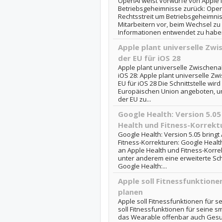
OpenAI weist Vorwürfe von Apple i
Betriebsgeheimnisse zurück: Open
Rechtsstreit um Betriebsgeheimnis
Mitarbeitern vor, beim Wechsel zu
Informationen entwendet zu haben..
Apple plant universelle Zw
der EU für iOS 28
Apple plant universelle Zwischena
iOS 28: Apple plant universelle Z
EU für iOS 28 Die Schnittstelle wird
Europäischen Union angeboten, u
der EU zu...
Google Health: Version 5.05
Health und Fitness-Korrekt
Google Health: Version 5.05 bring
Fitness-Korrekturen: Google Health
an Apple Health und Fitness-Korre
unter anderem eine erweiterte Schni
Google Health:...
Apple soll Fitnessfunktionen
planen
Apple soll Fitnessfunktionen für se
soll Fitnessfunktionen für seine sma
das Wearable offenbar auch Gesu