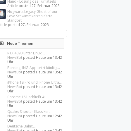
Hand - Lösung des Türrätsels
Article
posted
27. Februar 2023
Hogwarts Legacy Ghost of our
Love Schwimmkerzen Karte
Standort
ticle
posted
27. Februar 2023
Neue Themen
RTX 4090 unter Linux:...
NewsBot
posted
Heute um 13:42
Uhr
Banking: ING-App setzt künftig...
NewsBot
posted
Heute um 13:42
Uhr
iPhone 18 Pro und iPhone Ultra...
NewsBot
posted
Heute um 13:42
Uhr
Chrome 151 schließt 41...
NewsBot
posted
Heute um 13:42
Uhr
Quake: Shooter-Klassiker...
NewsBot
posted
Heute um 12:42
Uhr
Deutsche Bahn:...
NewsBot
posted
Heute um 12:42