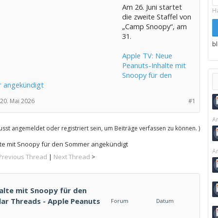
Am 26. Juni startet
H
die zweite Staffel von
„Camp Snoopy“, am
31.
b
Apple TV: Neue
Peanuts-Inhalte mit
Snoopy für den
 angekündigt
20. Mai 2026
#1
Ar
sst angemeldet oder registriert sein, um Beiträge verfassen zu können. )
lte mit Snoopy für den Sommer angekündigt
Ar
Previous Thread
|
Next Thread
>
alte mit Snoopy für den
ar Threads - Apple Peanuts
Forum
Datum