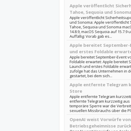
Apple veröffentlicht Siche
Tahoe, Sequoia und Sonom
Apple veröffentlicht Sicherheitsu
und Sonoma: Apple veröffentlicht
Tahoe, Sequoia und Sonoma macO
14.8.9, macOS Sequoia auf 15.7.9 
Auffällig: Vorab gab es...
Apple bereitet September-E
und erstes Foldable erwart
Apple bereitet September-Event v
Foldable erwartet: Apple bereitet
Launch und erstes Foldable erwar
zufolge hat das Unternehmen in d
gestartet, bei dem sich...
Apple entfernte Telegram k
Store
Apple entfernte Telegram kurzzeit
entfernte Telegram kurzzeitig aus
temporäre Sperre war die Verbreit
sexuellen Missbrauchs über die Plat
OpenAI weist Vorwürfe von 
Betriebsgeheimnisse zurüc