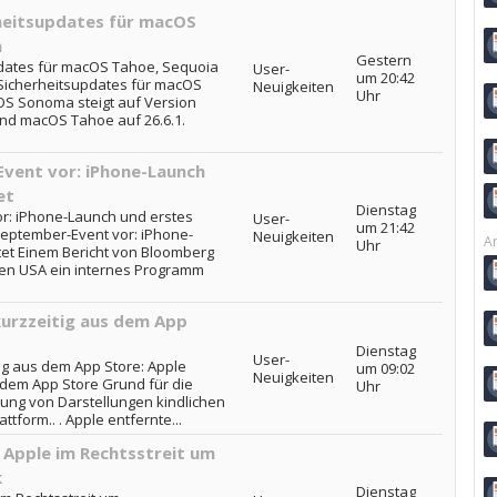
rheitsupdates für macOS
a
Gestern
pdates für macOS Tahoe, Sequoia
User-
um 20:42
 Sicherheitsupdates für macOS
Neuigkeiten
Uhr
S Sonoma steigt auf Version
und macOS Tahoe auf 26.6.1.
vent vor: iPhone-Launch
et
Dienstag
or: iPhone-Launch und erstes
User-
um 21:42
 September-Event vor: iPhone-
Neuigkeiten
Ar
Uhr
tet Einem Bericht von Bloomberg
en USA ein internes Programm
urzzeitig aus dem App
Dienstag
User-
ig aus dem App Store: Apple
um 09:02
Neuigkeiten
 dem App Store Grund für die
Uhr
ung von Darstellungen kindlichen
tform.. . Apple entfernte...
Apple im Rechtsstreit um
k
Dienstag