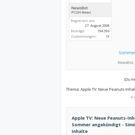
NewsBot
PCGH-News
Registriert seit:
27. August 2008
Beiträge:
194.396
Zustimmungen:
13
Sommer
NewsBot,
(Du mu
Thema:
Apple TV: Neue Peanuts-Inha
<
Apple TV: Neue Peanuts-Inh
Sommer angekündigt - Simil
Inhalte