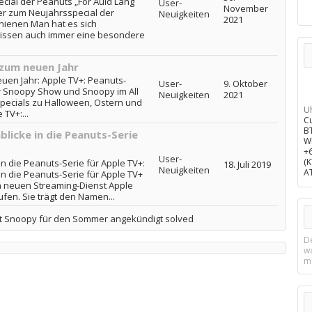
ecial der Peanuts „For Auld Lang
User-
November
ler zum Neujahrsspecial der
Neuigkeiten
2021
hienen Man hat es sich
issen auch immer eine besondere
 zum neuen Jahr
uen Jahr: Apple TV+: Peanuts-
User-
9. Oktober
r Snoopy Show und Snoopy im All
Neuigkeiten
2021
pecials zu Halloween, Ostern und
U
TV+:...
C
B
blicke in die Peanuts-Serie
W
+
User-
(
in die Peanuts-Serie für Apple TV+:
18. Juli 2019
Neuigkeiten
A
 in die Peanuts-Serie für Apple TV+
en neuen Streaming-Dienst Apple
fen. Sie trägt den Namen...
it Snoopy für den Sommer angekündigt solved
D
w
m