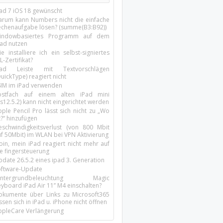
Pad 7 iOS 18 gewünscht
arum kann Numbers nicht die einfache
echenaufgabe lösen? (summe(B3:B92))
indowbasiertes Programm auf dem
pad nutzen
e installiere ich ein selbst-signiertes
L-Zertifikat?
Pad Leiste mit Textvorschlägen
uickType) reagiert nicht
SIM im iPad verwenden
ostfach auf einem alten iPad mini
s12.5.2) kann nicht eingerichtet werden
ple Pencil Pro lässt sich nicht zu „Wo
t?“ hinzufügen
eschwindigkeitsverlust (von 800 Mbit
uf 50Mbit) im WLAN bei VPN Aktivierung
oin, mein iPad reagiert nicht mehr auf
ie fingersteuerung
pdate 26.5.2 eines ipad 3. Generation
oftware-Update
intergrundbeleuchtung Magic
yboard iPad Air 11’’ M4 einschalten?
okumente über Links zu Microsoft365
ssen sich in iPad u. iPhone nicht öffnen
ppleCare Verlängerung