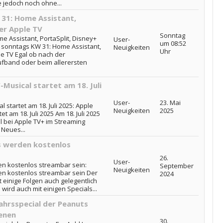
e jedoch noch ohne...
31: Home Assistant,
er Apple TV
Sonntag
 Assistant, PortaSplit, Disney+
User-
um 08:52
 sonntags KW 31: Home Assistant,
Neuigkeiten
Uhr
le TV Egal ob nach der
fband oder beim allerersten
Musical startet am 18. Juli
User-
23. Mai
 startet am 18. Juli 2025: Apple
Neuigkeiten
2025
t am 18. Juli 2025 Am 18. Juli 2025
l bei Apple TV+ im Streaming
 Neues...
s werden kostenlos
26.
User-
en kostenlos streambar sein:
September
Neuigkeiten
en kostenlos streambar sein Der
2024
 einige Folgen auch gelegentlich
ird auch mit einigen Specials...
ahrsspecial der Peanuts
ienen
30.