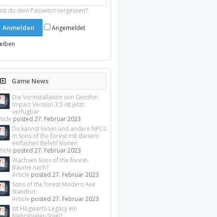
ast du dein Passwort vergessen?
Angemeldet
leiben
Game News
Die Vorinstallation von Genshin
Impact Version 3.5 ist jetzt
verfügbar
ticle
posted
27. Februar 2023
Du kannst Kelvin und andere NPCs
in Sons of the forest mit diesem
einfachen Befehl klonen
ticle
posted
27. Februar 2023
Wachsen Sons of the forest-
Bäume nach?
Article
posted
27. Februar 2023
Sons of the forest Modern Axe
Standort
Article
posted
27. Februar 2023
Ist Hogwarts-Legacy ein
Mehrspieler-Spiel?