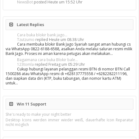
NewsBot
posted
Heute um 15:52 Uhr
Latest Replies
Cara buka blokir bank jago...
Tzutzumo
replied
Heute um 08:38 Uhr
Cara membuka blokir Bank Jago Syariah sangat aman hubungi cs
via WhatsApp 0822-6188-6588, asalkan Anda melalui saluran resmi milik
Bank Jago. Proses ini aman karena petugas akan melakukan…
Bagaimana cara buka Blokir bale...
123tomla
replied
Freitag um 05:29 Uhr
Cukup hubungi layanan pelanggan resmi BTN di nomor BTN Call
1500286 atau WhatsApp resmi di +628137775558 / +6282282211196,
dan siapkan data diri (KTP, buku tabungan, dan nomor kartu ATM)
untuk…
Win 11 Support
She's ready to make your night better
Desktop Icons werden immer wieder weiß, dauerhafte Icon Reparatur
nicht möglich