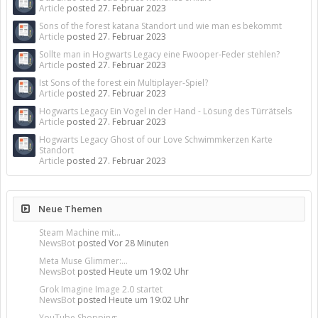
Article
posted
27. Februar 2023
Sons of the forest katana Standort und wie man es bekommt
Article
posted
27. Februar 2023
Sollte man in Hogwarts Legacy eine Fwooper-Feder stehlen?
Article
posted
27. Februar 2023
Ist Sons of the forest ein Multiplayer-Spiel?
Article
posted
27. Februar 2023
Hogwarts Legacy Ein Vogel in der Hand - Lösung des Türrätsels
Article
posted
27. Februar 2023
Hogwarts Legacy Ghost of our Love Schwimmkerzen Karte
Standort
Article
posted
27. Februar 2023
Neue Themen
Steam Machine mit...
NewsBot
posted
Vor 28 Minuten
Meta Muse Glimmer:...
NewsBot
posted
Heute um 19:02 Uhr
Grok Imagine Image 2.0 startet
NewsBot
posted
Heute um 19:02 Uhr
YouTube Shopping:...