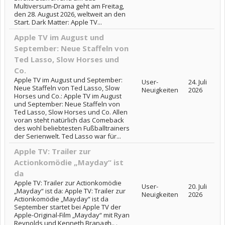
Multiversum-Drama geht am Freitag,
den 28. August 2026, weltweit an den
Start. Dark Matter: Apple TV...
Apple TV im August und
September: Neue Staffeln von
Ted Lasso, Slow Horses und
Co.
Apple TV im August und September:
User-
24. Juli
Neue Staffeln von Ted Lasso, Slow
Neuigkeiten
2026
Horses und Co.: Apple TV im August
und September: Neue Staffeln von
Ted Lasso, Slow Horses und Co. Allen
voran steht natürlich das Comeback
des wohl beliebtesten Fußballtrainers
der Serienwelt. Ted Lasso war für...
Apple TV: Trailer zur
Actionkomödie „Mayday“ ist
da
Apple TV: Trailer zur Actionkomödie
User-
20. Juli
„Mayday“ ist da: Apple TV: Trailer zur
Neuigkeiten
2026
Actionkomödie „Mayday“ ist da
September startet bei Apple TV der
Apple-Original-Film „Mayday“ mit Ryan
Reynolds und Kenneth Branagh.. .