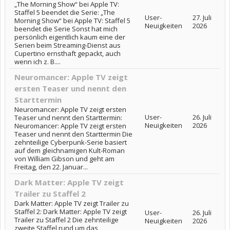
„The Morning Show“ bei Apple TV:
Staffel 5 beendet die Serie: „The
User-
27. Juli
Morning Show“ bei Apple TV: Staffel 5
Neuigkeiten
2026
beendet die Serie Sonst hat mich
persönlich eigentlich kaum eine der
Serien beim Streaming-Dienst aus
Cupertino ernsthaft gepackt, auch
wenn ich z. B....
Neuromancer: Apple TV zeigt
ersten Teaser und nennt den
Starttermin
Neuromancer: Apple TV zeigt ersten
User-
26. Juli
Teaser und nennt den Starttermin:
Neuigkeiten
2026
Neuromancer: Apple TV zeigt ersten
Teaser und nennt den Starttermin Die
zehnteilige Cyberpunk-Serie basiert
auf dem gleichnamigen Kult-Roman
von William Gibson und geht am
Freitag, den 22. Januar...
Dark Matter: Apple TV zeigt
Trailer zu Staffel 2
Dark Matter: Apple TV zeigt Trailer zu
Staffel 2: Dark Matter: Apple TV zeigt
User-
26. Juli
Trailer zu Staffel 2 Die zehnteilige
Neuigkeiten
2026
zweite Staffel rund um das