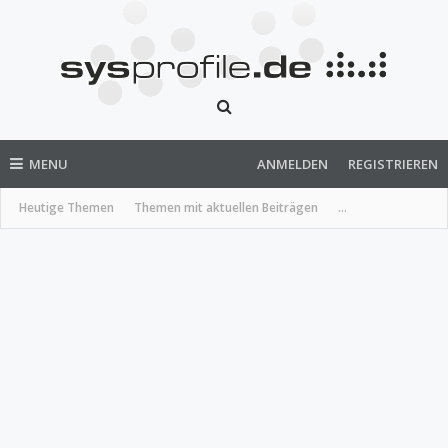
MENU
ANMELDEN
REGISTRIEREN
Heutige Themen
Themen mit aktuellen Beiträgen
...