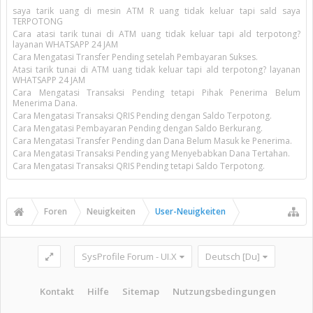
saya tarik uang di mesin ATM R uang tidak keluar tapi sald saya
TERPOTONG
Cara atasi tarik tunai di ATM uang tidak keluar tapi ald terpotong?
layanan WHATSAPP 24 JAM
Cara Mengatasi Transfer Pending setelah Pembayaran Sukses.
Atasi tarik tunai di ATM uang tidak keluar tapi ald terpotong? layanan
WHATSAPP 24 JAM
Cara Mengatasi Transaksi Pending tetapi Pihak Penerima Belum
Menerima Dana.
Cara Mengatasi Transaksi QRIS Pending dengan Saldo Terpotong.
Cara Mengatasi Pembayaran Pending dengan Saldo Berkurang.
Cara Mengatasi Transfer Pending dan Dana Belum Masuk ke Penerima.
Cara Mengatasi Transaksi Pending yang Menyebabkan Dana Tertahan.
Cara Mengatasi Transaksi QRIS Pending tetapi Saldo Terpotong.
Foren
Neuigkeiten
User-Neuigkeiten
SysProfile Forum - UI.X
Deutsch [Du]
Kontakt
Hilfe
Sitemap
Nutzungsbedingungen