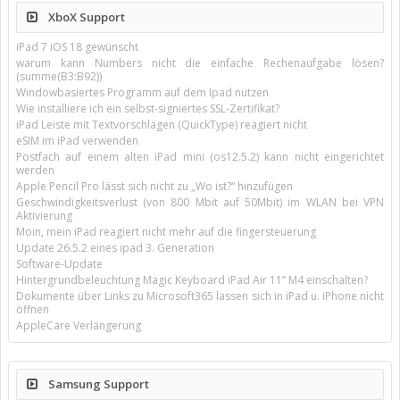
XboX Support
iPad 7 iOS 18 gewünscht
warum kann Numbers nicht die einfache Rechenaufgabe lösen?
(summe(B3:B92))
Windowbasiertes Programm auf dem Ipad nutzen
Wie installiere ich ein selbst-signiertes SSL-Zertifikat?
iPad Leiste mit Textvorschlägen (QuickType) reagiert nicht
eSIM im iPad verwenden
Postfach auf einem alten iPad mini (os12.5.2) kann nicht eingerichtet
werden
Apple Pencil Pro lässt sich nicht zu „Wo ist?“ hinzufügen
Geschwindigkeitsverlust (von 800 Mbit auf 50Mbit) im WLAN bei VPN
Aktivierung
Moin, mein iPad reagiert nicht mehr auf die fingersteuerung
Update 26.5.2 eines ipad 3. Generation
Software-Update
Hintergrundbeleuchtung Magic Keyboard iPad Air 11’’ M4 einschalten?
Dokumente über Links zu Microsoft365 lassen sich in iPad u. iPhone nicht
öffnen
AppleCare Verlängerung
Samsung Support