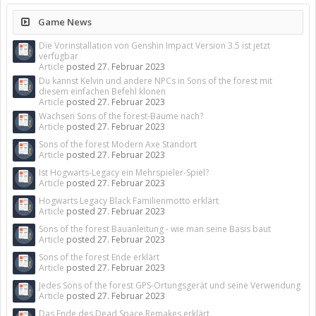
Game News
Die Vorinstallation von Genshin Impact Version 3.5 ist jetzt
verfügbar
Article
posted
27. Februar 2023
Du kannst Kelvin und andere NPCs in Sons of the forest mit
diesem einfachen Befehl klonen
Article
posted
27. Februar 2023
Wachsen Sons of the forest-Bäume nach?
Article
posted
27. Februar 2023
Sons of the forest Modern Axe Standort
Article
posted
27. Februar 2023
Ist Hogwarts-Legacy ein Mehrspieler-Spiel?
Article
posted
27. Februar 2023
Hogwarts Legacy Black Familienmotto erklärt
Article
posted
27. Februar 2023
Sons of the forest Bauanleitung - wie man seine Basis baut
Article
posted
27. Februar 2023
Sons of the forest Ende erklärt
Article
posted
27. Februar 2023
Jedes Sons of the forest GPS-Ortungsgerät und seine Verwendung
Article
posted
27. Februar 2023
Das Ende des Dead Space Remakes erklärt