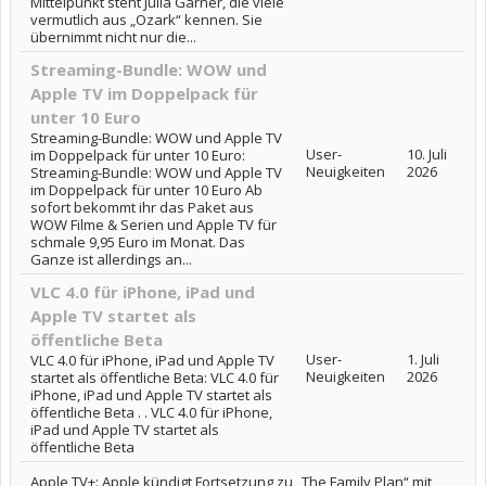
Mittelpunkt steht Julia Garner, die viele
vermutlich aus „Ozark“ kennen. Sie
übernimmt nicht nur die...
Streaming-Bundle: WOW und
Apple TV im Doppelpack für
unter 10 Euro
Streaming-Bundle: WOW und Apple TV
User-
10. Juli
im Doppelpack für unter 10 Euro:
Neuigkeiten
2026
Streaming-Bundle: WOW und Apple TV
im Doppelpack für unter 10 Euro Ab
sofort bekommt ihr das Paket aus
WOW Filme & Serien und Apple TV für
schmale 9,95 Euro im Monat. Das
Ganze ist allerdings an...
VLC 4.0 für iPhone, iPad und
Apple TV startet als
öffentliche Beta
User-
1. Juli
VLC 4.0 für iPhone, iPad und Apple TV
Neuigkeiten
2026
startet als öffentliche Beta: VLC 4.0 für
iPhone, iPad und Apple TV startet als
öffentliche Beta . . VLC 4.0 für iPhone,
iPad und Apple TV startet als
öffentliche Beta
Apple TV+: Apple kündigt Fortsetzung zu „The Family Plan“ mit