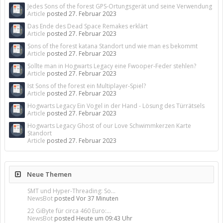
Jedes Sons of the forest GPS-Ortungsgerät und seine Verwendung
Article
posted
27. Februar 2023
Das Ende des Dead Space Remakes erklärt
Article
posted
27. Februar 2023
Sons of the forest katana Standort und wie man es bekommt
Article
posted
27. Februar 2023
Sollte man in Hogwarts Legacy eine Fwooper-Feder stehlen?
Article
posted
27. Februar 2023
Ist Sons of the forest ein Multiplayer-Spiel?
Article
posted
27. Februar 2023
Hogwarts Legacy Ein Vogel in der Hand - Lösung des Türrätsels
Article
posted
27. Februar 2023
Hogwarts Legacy Ghost of our Love Schwimmkerzen Karte
Standort
Article
posted
27. Februar 2023
Neue Themen
SMT und Hyper-Threading: So...
NewsBot
posted
Vor 37 Minuten
22 GiByte für circa 460 Euro:...
NewsBot
posted
Heute um 09:43 Uhr