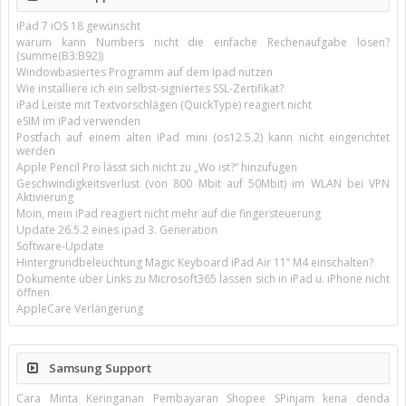
iPad 7 iOS 18 gewünscht
warum kann Numbers nicht die einfache Rechenaufgabe lösen?
(summe(B3:B92))
Windowbasiertes Programm auf dem Ipad nutzen
Wie installiere ich ein selbst-signiertes SSL-Zertifikat?
iPad Leiste mit Textvorschlägen (QuickType) reagiert nicht
eSIM im iPad verwenden
Postfach auf einem alten iPad mini (os12.5.2) kann nicht eingerichtet
werden
Apple Pencil Pro lässt sich nicht zu „Wo ist?“ hinzufügen
Geschwindigkeitsverlust (von 800 Mbit auf 50Mbit) im WLAN bei VPN
Aktivierung
Moin, mein iPad reagiert nicht mehr auf die fingersteuerung
Update 26.5.2 eines ipad 3. Generation
Software-Update
Hintergrundbeleuchtung Magic Keyboard iPad Air 11’’ M4 einschalten?
Dokumente über Links zu Microsoft365 lassen sich in iPad u. iPhone nicht
öffnen
AppleCare Verlängerung
Samsung Support
Cara Minta Keringanan Pembayaran Shopee SPinjam kena denda