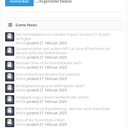
Angemeldet bleiben
Game News
Die Vorinstallation von Genshin Impact Version 3.5 ist jetzt
verfügbar
Article
posted
27. Februar 2023
Du kannst Kelvin und andere NPCs in Sons of the forest mit
diesem einfachen Befehl klonen
Article
posted
27. Februar 2023
Wachsen Sons of the forest-Bäume nach?
Article
posted
27. Februar 2023
Sons of the forest Modern Axe Standort
Article
posted
27. Februar 2023
Ist Hogwarts-Legacy ein Mehrspieler-Spiel?
Article
posted
27. Februar 2023
Hogwarts Legacy Black Familienmotto erklärt
Article
posted
27. Februar 2023
Sons of the forest Bauanleitung - wie man seine Basis baut
Article
posted
27. Februar 2023
Sons of the forest Ende erklärt
Article
posted
27. Februar 2023