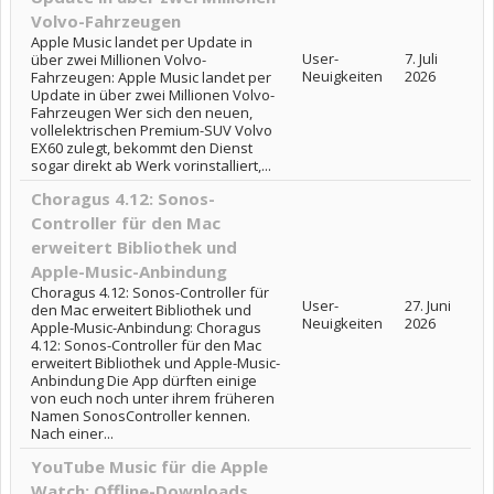
Volvo-Fahrzeugen
Apple Music landet per Update in
User-
7. Juli
über zwei Millionen Volvo-
Neuigkeiten
2026
Fahrzeugen: Apple Music landet per
Update in über zwei Millionen Volvo-
Fahrzeugen Wer sich den neuen,
vollelektrischen Premium-SUV Volvo
EX60 zulegt, bekommt den Dienst
sogar direkt ab Werk vorinstalliert,...
Choragus 4.12: Sonos-
Controller für den Mac
erweitert Bibliothek und
Apple-Music-Anbindung
Choragus 4.12: Sonos-Controller für
User-
27. Juni
den Mac erweitert Bibliothek und
Neuigkeiten
2026
Apple-Music-Anbindung: Choragus
4.12: Sonos-Controller für den Mac
erweitert Bibliothek und Apple-Music-
Anbindung Die App dürften einige
von euch noch unter ihrem früheren
Namen SonosController kennen.
Nach einer...
YouTube Music für die Apple
Watch: Offline-Downloads