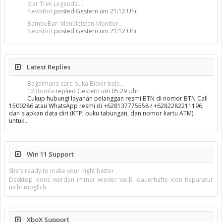
Star Trek Legends:...
NewsBot
posted
Gestern um 21:12 Uhr
BambuBar: Menüleisten-Monitor...
NewsBot
posted
Gestern um 21:12 Uhr
Latest Replies
Bagaimana cara buka Blokir bale...
123tomla
replied
Gestern um 05:29 Uhr
Cukup hubungi layanan pelanggan resmi BTN di nomor BTN Call
1500286 atau WhatsApp resmi di +628137775558 / +6282282211196,
dan siapkan data diri (KTP, buku tabungan, dan nomor kartu ATM)
untuk…
Win 11 Support
She's ready to make your night better
Desktop Icons werden immer wieder weiß, dauerhafte Icon Reparatur
nicht möglich
XboX Support