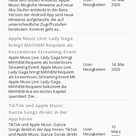
neue Abo-Stufen entdeckt: Apple
Neuigkeiten
2026
Music: Mögliche Hinweise auf neue
Abo-Stufen entdeckt In der Beta-
Version der Android-App sind neue
Hinweise aufgetaucht, die auf
unterschiedliche Zugriffsstufen
hindeuten. Konkret geht es...
Apple Music Live: Lady Gaga
bringt MAYHEM Requiem als
kostenloses Streaming-Event
Apple Music Live: Lady Gaga bringt
MAYHEM Requiem als kostenloses
User-
14. Mai
Streaming-Event: Apple Music Live:
Neuigkeiten
2026
Lady Gaga bringt MAYHEM Requiem
als kostenloses Streaming-Event Mit
Apple Music Live: Lady Gaga
MAYHEM Requiem bekommt die
MAYHEM-Ära ein letztes Kapitel
spendiert. Die...
TikTok und Apple Music:
Ganze Songs direkt in der
App hören
TikTok und Apple Music: Ganze
12.
User-
Songs direkt in der App hören: TikTok
März
Neuigkeiten
und Apple Music: Ganze Songs direkt