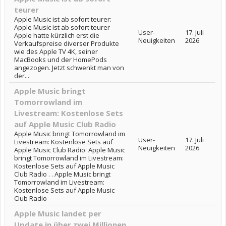
teurer
Apple Music ist ab sofort teurer:
Apple Music ist ab sofort teurer
User-
17. Juli
Apple hatte kürzlich erst die
Neuigkeiten
2026
Verkaufspreise diverser Produkte
wie des Apple TV 4K, seiner
MacBooks und der HomePods
angezogen. Jetzt schwenkt man von
der...
Apple Music bringt
Tomorrowland im
Livestream: Kostenlose Sets
auf Apple Music Club Radio
Apple Music bringt Tomorrowland im
User-
17. Juli
Livestream: Kostenlose Sets auf
Neuigkeiten
2026
Apple Music Club Radio: Apple Music
bringt Tomorrowland im Livestream:
Kostenlose Sets auf Apple Music
Club Radio . . Apple Music bringt
Tomorrowland im Livestream:
Kostenlose Sets auf Apple Music
Club Radio
Apple Music landet per
Update in über zwei Millionen