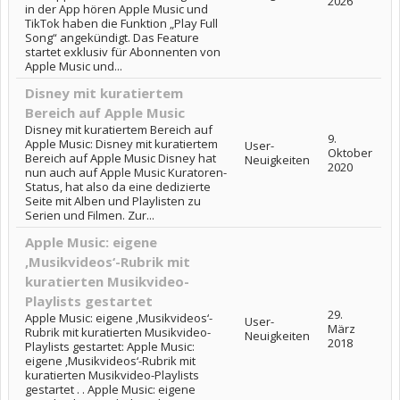
2026
in der App hören Apple Music und
TikTok haben die Funktion „Play Full
Song“ angekündigt. Das Feature
startet exklusiv für Abonnenten von
Apple Music und...
Disney mit kuratiertem
Bereich auf Apple Music
Disney mit kuratiertem Bereich auf
9.
Apple Music: Disney mit kuratiertem
User-
Oktober
Bereich auf Apple Music Disney hat
Neuigkeiten
2020
nun auch auf Apple Music Kuratoren-
Status, hat also da eine dedizierte
Seite mit Alben und Playlisten zu
Serien und Filmen. Zur...
Apple Music: eigene
‚Musikvideos‘-Rubrik mit
kuratierten Musikvideo-
Playlists gestartet
29.
Apple Music: eigene ‚Musikvideos‘-
User-
März
Rubrik mit kuratierten Musikvideo-
Neuigkeiten
2018
Playlists gestartet: Apple Music:
eigene ‚Musikvideos‘-Rubrik mit
kuratierten Musikvideo-Playlists
gestartet . . Apple Music: eigene