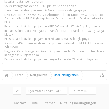
keterlambatan pembayaran
Solusi keringanan denda 50% Spinjam Shope adalah
Cara membatalkan pinjaman ADakami simak selengkapnya
DXB-UAE ((+971 56854 5917)) Abortion pills in Dubai-??? & Abu Dhabi-
Cytotec pills in DUBAI (Mifepristone &misoprostol in Fujairah) Abortion
Pills
Proses cara batalkan pinjaman KREDIVO melalui WhatsApp layanan cs
Ini Dia Solusi Cara Mengatasi Transfer BNI Berhasil Tapi Uang Gagal
Masuk
Proses cara batalkan pinjaman krediOne simak selengkapnya
Solusi CARA membatalkan pinjaman indosaku MELALUI layanan
WhatsApp
Beginila Cara Mengatasi Akun Shopee denda Permanen untuk Minta
keringanan SPinjam anda
Proses cara batalkan pinjaman uangindo melalui WhatsApp layanan
Foren
Neuigkeiten
User-Neuigkeiten
SysProfile Forum - UI.X
Deutsch [Du]
Kontakt
Hilfe
Sitemap
Nutzungsbedingungen