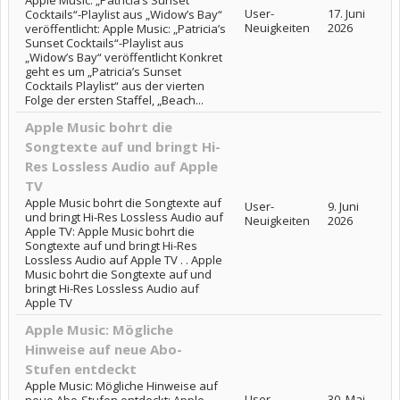
Apple Music: „Patricia’s Sunset
User-
17. Juni
Cocktails“-Playlist aus „Widow’s Bay“
Neuigkeiten
2026
veröffentlicht: Apple Music: „Patricia’s
Sunset Cocktails“-Playlist aus
„Widow’s Bay“ veröffentlicht Konkret
geht es um „Patricia’s Sunset
Cocktails Playlist“ aus der vierten
Folge der ersten Staffel, „Beach...
Apple Music bohrt die
Songtexte auf und bringt Hi-
Res Lossless Audio auf Apple
TV
Apple Music bohrt die Songtexte auf
User-
9. Juni
und bringt Hi-Res Lossless Audio auf
Neuigkeiten
2026
Apple TV: Apple Music bohrt die
Songtexte auf und bringt Hi-Res
Lossless Audio auf Apple TV . . Apple
Music bohrt die Songtexte auf und
bringt Hi-Res Lossless Audio auf
Apple TV
Apple Music: Mögliche
Hinweise auf neue Abo-
Stufen entdeckt
Apple Music: Mögliche Hinweise auf
User-
30. Mai