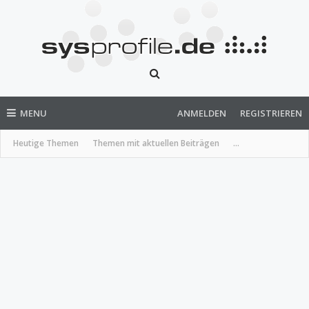
MENU
ANMELDEN
REGISTRIEREN
Heutige Themen
Themen mit aktuellen Beiträgen
...