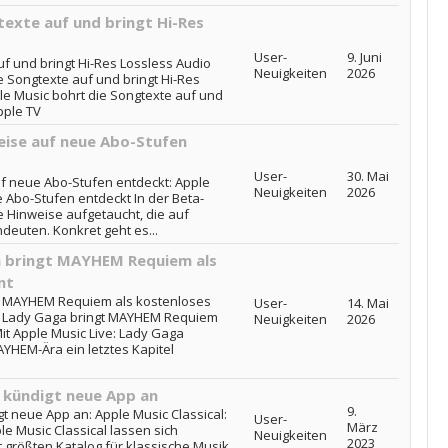
texte auf und bringt Hi-Res
User-
9. Juni
uf und bringt Hi-Res Lossless Audio
Neuigkeiten
2026
e Songtexte auf und bringt Hi-Res
ple Music bohrt die Songtexte auf und
pple TV
eise auf neue Abo-Stufen
User-
30. Mai
f neue Abo-Stufen entdeckt: Apple
Neuigkeiten
2026
 Abo-Stufen entdeckt In der Beta-
 Hinweise aufgetaucht, die auf
ndeuten. Konkret geht es...
a bringt MAYHEM Requiem als
nt
gt MAYHEM Requiem als kostenloses
User-
14. Mai
e: Lady Gaga bringt MAYHEM Requiem
Neuigkeiten
2026
it Apple Music Live: Lady Gaga
EM-Ära ein letztes Kapitel
e kündigt neue App an
9.
gt neue App an: Apple Music Classical:
User-
März
e Music Classical lassen sich
Neuigkeiten
2023
 größten Katalog für klassische Musik