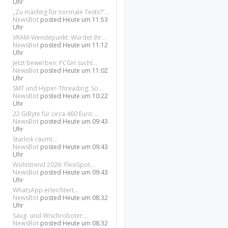
Uhr
„Zu mächtig für normale Tests?“...
NewsBot
posted
Heute um 11:53
Uhr
VRAM-Wendepunkt: Würdet ihr...
NewsBot
posted
Heute um 11:12
Uhr
Jetzt bewerben: PCGH sucht...
NewsBot
posted
Heute um 11:02
Uhr
SMT und Hyper-Threading: So...
NewsBot
posted
Heute um 10:22
Uhr
22 GiByte für circa 460 Euro:...
NewsBot
posted
Heute um 09:43
Uhr
Starlink räumt...
NewsBot
posted
Heute um 09:43
Uhr
Wohntrend 2026: FlexiSpot...
NewsBot
posted
Heute um 09:43
Uhr
WhatsApp erleichtert...
NewsBot
posted
Heute um 08:32
Uhr
Saug- und Wischroboter:...
NewsBot
posted
Heute um 08:32