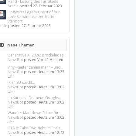
Hand - Lösung des Türrätsels
Article
posted
27. Februar 2023
Hogwarts Legacy Ghost of our
Love Schwimmkerzen Karte
Standort
ticle
posted
27. Februar 2023
Neue Themen
Generative AI 2026: Bröckelndes...
NewsBot
posted
Vor 42 Minuten
Vinyl-Käufer zahlen mehr – und...
NewsBot
posted
Heute um 13:23
Uhr
IRIS²: EU stockt...
NewsBot
posted
Heute um 13:02
Uhr
Im Kurztest: Der neue Google...
NewsBot
posted
Heute um 13:02
Uhr
Wander: Markdown-Editor für...
NewsBot
posted
Heute um 13:02
Uhr
GTA 6: Take-Two sieht im Preis...
NewsBot
posted
Heute um 12:42