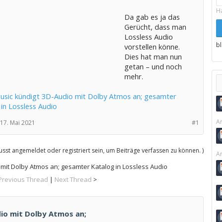
H
Da gab es ja das
Gerücht, dass man
Lossless Audio
b
vorstellen könne.
Dies hat man nun
getan – und noch
mehr.
usic kündigt 3D-Audio mit Dolby Atmos an; gesamter
in Lossless Audio
Ar
17. Mai 2021
#1
sst angemeldet oder registriert sein, um Beiträge verfassen zu können. )
Ar
mit Dolby Atmos an; gesamter Katalog in Lossless Audio
Previous Thread
|
Next Thread
>
io mit Dolby Atmos an;