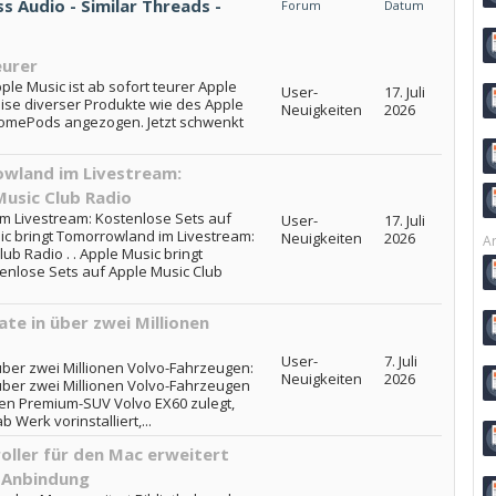
s Audio - Similar Threads -
Forum
Datum
eurer
pple Music ist ab sofort teurer Apple
User-
17. Juli
eise diverser Produkte wie des Apple
Neuigkeiten
2026
HomePods angezogen. Jetzt schwenkt
owland im Livestream:
Music Club Radio
m Livestream: Kostenlose Sets auf
User-
17. Juli
ic bringt Tomorrowland im Livestream:
Neuigkeiten
2026
Ar
ub Radio . . Apple Music bringt
enlose Sets auf Apple Music Club
te in über zwei Millionen
User-
7. Juli
über zwei Millionen Volvo-Fahrzeugen:
Neuigkeiten
2026
über zwei Millionen Volvo-Fahrzeugen
hen Premium-SUV Volvo EX60 zulegt,
Werk vorinstalliert,...
oller für den Mac erweitert
-Anbindung