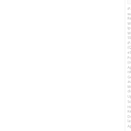
i
w
R
W
I
Wi
SS
i
(Q
e
P
(o
Ap
is
G
a
M
d
U
S
H
Ke
D
la
A