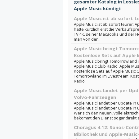
gesamter Katalog in Lossles
Apple Music kündigt
Apple Music ist ab sofort t
Apple Music ist ab sofort teurer: A
hatte kürzlich erst die Verkaufspr
TV 4K, seiner MacBooks und der 
man von der...
Apple Music bringt Tomorr
Kostenlose Sets auf Apple 
Apple Music bringt Tomorrowland i
Apple Music Club Radio: Apple Mus
Kostenlose Sets auf Apple Music Cl
Tomorrowland im Livestream: Kost
Radio
Apple Music landet per Upda
Volvo-Fahrzeugen
Apple Music landet per Update in 
Apple Music landet per Update in 
Wer sich den neuen, vollelektrisc
bekommt den Dienst sogar direkt ab 
Choragus 4.12: Sonos-Contr
Bibliothek und Apple-Music