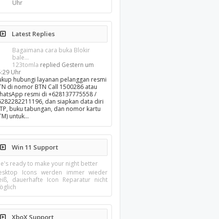
Uhr
Latest Replies
Bagaimana cara buka Blokir
bale...
123tomla
replied
Gestern um
5:29 Uhr
ukup hubungi layanan pelanggan resmi
TN di nomor BTN Call 1500286 atau
hatsApp resmi di +628137775558 /
6282282211196, dan siapkan data diri
KTP, buku tabungan, dan nomor kartu
TM) untuk…
Win 11 Support
e's ready to make your night better
esktop Icons werden immer wieder
eiß, dauerhafte Icon Reparatur nicht
öglich
XboX Support