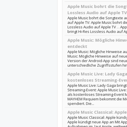
Apple Music bohrt die Song
Lossless Audio auf Apple TV
Apple Music bohrt die Songtexte a
auf Apple TV: Apple Music bohrt di
Lossless Audio auf Apple TV . . Ap
bringt Hi-Res Lossless Audio auf A
Apple Music: Mögliche Hinw
entdeckt
Apple Music: Mögliche Hinweise au
Music: Mögliche Hinweise auf neue
Version der Android-App sind neue
unterschiedliche Zugriffsstufen hi
Apple Music Live: Lady Gag
kostenloses Streaming-Eve
Apple Music Live: Lady Gaga brin
Streaming-Event: Apple Music Liv
als kostenloses Streaming-Event M
MAYHEM Requiem bekommt die MAYH
spendiert. Die...
Apple Music Classical: Appl
Apple Music Classical: Apple kündi
Apple kündigt neue App an Mit Appl
Aufnahmen im, laut Apple, weltweit