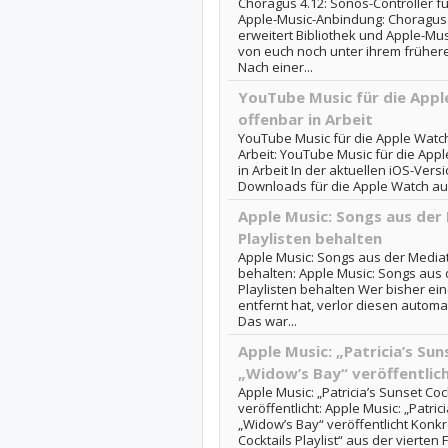
Choragus 4.12: Sonos-Controller fü
Apple-Music-Anbindung: Choragus 
erweitert Bibliothek und Apple-Mu
von euch noch unter ihrem frühe
Nach einer...
YouTube Music für die Appl
offenbar in Arbeit
YouTube Music für die Apple Watch
Arbeit: YouTube Music für die App
in Arbeit In der aktuellen iOS-Vers
Downloads für die Apple Watch auf
Apple Music: Songs aus der
Playlisten behalten
Apple Music: Songs aus der Mediat
behalten: Apple Music: Songs aus 
Playlisten behalten Wer bisher ei
entfernt hat, verlor diesen automat
Das war...
Apple Music: „Patricia’s Sun
„Widow’s Bay“ veröffentlic
Apple Music: „Patricia’s Sunset Coc
veröffentlicht: Apple Music: „Patric
„Widow’s Bay“ veröffentlicht Konkr
Cocktails Playlist“ aus der vierten 