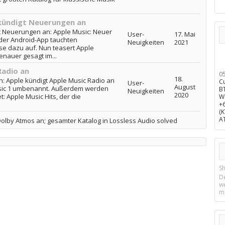
 kündigt Neuerungen an
t Neuerungen an: Apple Music: Neuer
User-
17. Mai
der Android-App tauchten
Neuigkeiten
2021
se dazu auf. Nun teasert Apple
enauer gesagt im...
Radio an
0
18.
n: Apple kündigt Apple Music Radio an
C
User-
August
usic 1 umbenannt. Außerdem werden
B
Neuigkeiten
2020
: Apple Music Hits, der die
W
+
(
A
Dolby Atmos an; gesamter Katalog in Lossless Audio solved
Sh
D
w
m