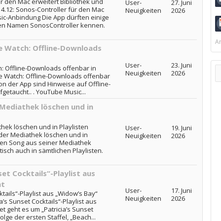
r den Mac erweitert Bibliothek und
User-
27. Juni
4.12: Sonos-Controller für den Mac
Neuigkeiten
2026
sic-Anbindung Die App dürften einige
ren Namen SonosController kennen.
Ar
e Watch: Offline-Downloads
User-
23. Juni
: Offline-Downloads offenbar in
Neuigkeiten
2026
le Watch: Offline-Downloads offenbar
ion der App sind Hinweise auf Offline-
getaucht.. . YouTube Music...
 Mediathek löschen und in
hek löschen und in Playlisten
User-
19. Juni
der Mediathek löschen und in
Neuigkeiten
2026
nen Song aus seiner Mediathek
isch auch in sämtlichen Playlisten.
set Cocktails“-Playlist aus
ht
User-
17. Juni
ktails“-Playlist aus „Widow’s Bay“
Neuigkeiten
2026
ia’s Sunset Cocktails“-Playlist aus
et geht es um „Patricia’s Sunset
Folge der ersten Staffel, „Beach...