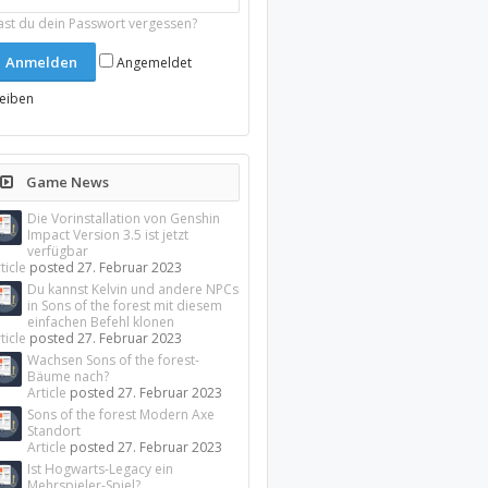
ast du dein Passwort vergessen?
Angemeldet
leiben
Game News
Die Vorinstallation von Genshin
Impact Version 3.5 ist jetzt
verfügbar
ticle
posted
27. Februar 2023
Du kannst Kelvin und andere NPCs
in Sons of the forest mit diesem
einfachen Befehl klonen
ticle
posted
27. Februar 2023
Wachsen Sons of the forest-
Bäume nach?
Article
posted
27. Februar 2023
Sons of the forest Modern Axe
Standort
Article
posted
27. Februar 2023
Ist Hogwarts-Legacy ein
Mehrspieler-Spiel?