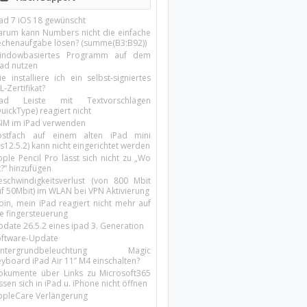
Pad 7 iOS 18 gewünscht
arum kann Numbers nicht die einfache
echenaufgabe lösen? (summe(B3:B92))
indowbasiertes Programm auf dem
pad nutzen
e installiere ich ein selbst-signiertes
L-Zertifikat?
Pad Leiste mit Textvorschlägen
uickType) reagiert nicht
SIM im iPad verwenden
ostfach auf einem alten iPad mini
s12.5.2) kann nicht eingerichtet werden
ple Pencil Pro lässt sich nicht zu „Wo
t?“ hinzufügen
eschwindigkeitsverlust (von 800 Mbit
uf 50Mbit) im WLAN bei VPN Aktivierung
oin, mein iPad reagiert nicht mehr auf
ie fingersteuerung
pdate 26.5.2 eines ipad 3. Generation
oftware-Update
intergrundbeleuchtung Magic
yboard iPad Air 11’’ M4 einschalten?
okumente über Links zu Microsoft365
ssen sich in iPad u. iPhone nicht öffnen
ppleCare Verlängerung