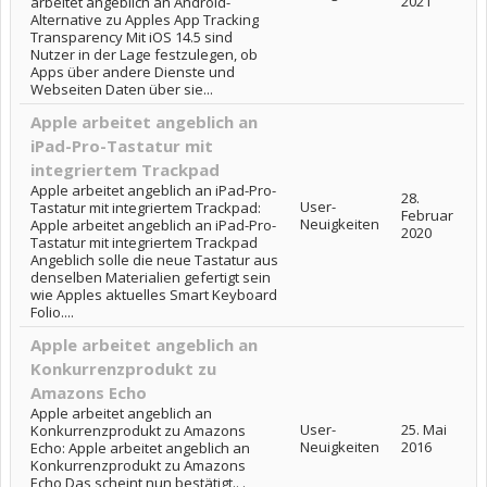
2021
arbeitet angeblich an Android-
Alternative zu Apples App Tracking
Transparency Mit iOS 14.5 sind
Nutzer in der Lage festzulegen, ob
Apps über andere Dienste und
Webseiten Daten über sie...
Apple arbeitet angeblich an
iPad-Pro-Tastatur mit
integriertem Trackpad
Apple arbeitet angeblich an iPad-Pro-
28.
User-
Tastatur mit integriertem Trackpad:
Februar
Neuigkeiten
Apple arbeitet angeblich an iPad-Pro-
2020
Tastatur mit integriertem Trackpad
Angeblich solle die neue Tastatur aus
denselben Materialien gefertigt sein
wie Apples aktuelles Smart Keyboard
Folio....
Apple arbeitet angeblich an
Konkurrenzprodukt zu
Amazons Echo
Apple arbeitet angeblich an
User-
25. Mai
Konkurrenzprodukt zu Amazons
Neuigkeiten
2016
Echo: Apple arbeitet angeblich an
Konkurrenzprodukt zu Amazons
Echo Das scheint nun bestätigt.. .