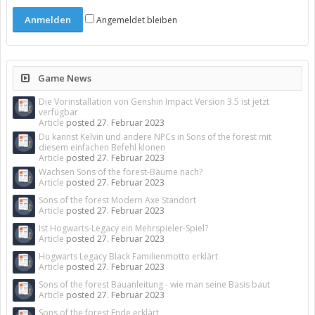
Angemeldet bleiben
Game News
Die Vorinstallation von Genshin Impact Version 3.5 ist jetzt
verfügbar
Article
posted
27. Februar 2023
Du kannst Kelvin und andere NPCs in Sons of the forest mit
diesem einfachen Befehl klonen
Article
posted
27. Februar 2023
Wachsen Sons of the forest-Bäume nach?
Article
posted
27. Februar 2023
Sons of the forest Modern Axe Standort
Article
posted
27. Februar 2023
Ist Hogwarts-Legacy ein Mehrspieler-Spiel?
Article
posted
27. Februar 2023
Hogwarts Legacy Black Familienmotto erklärt
Article
posted
27. Februar 2023
Sons of the forest Bauanleitung - wie man seine Basis baut
Article
posted
27. Februar 2023
Sons of the forest Ende erklärt