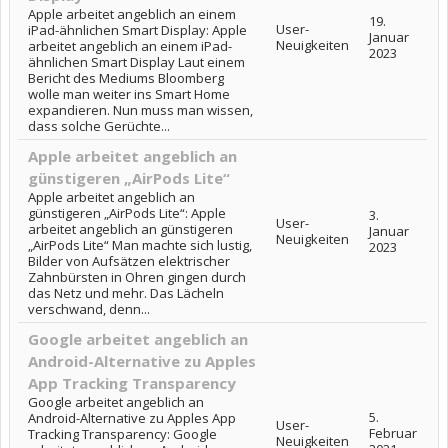
Apple arbeitet angeblich an einem
19.
User-
iPad-ähnlichen Smart Display: Apple
Januar
Neuigkeiten
arbeitet angeblich an einem iPad-
2023
ähnlichen Smart Display Laut einem
Bericht des Mediums Bloomberg
wolle man weiter ins Smart Home
expandieren. Nun muss man wissen,
dass solche Gerüchte...
Apple arbeitet angeblich an
günstigeren „AirPods Lite“
Apple arbeitet angeblich an
günstigeren „AirPods Lite“: Apple
3.
User-
arbeitet angeblich an günstigeren
Januar
Neuigkeiten
„AirPods Lite“ Man machte sich lustig,
2023
Bilder von Aufsätzen elektrischer
Zahnbürsten in Ohren gingen durch
das Netz und mehr. Das Lächeln
verschwand, denn...
Google arbeitet angeblich an
Android-Alternative zu Apples
App Tracking Transparency
Google arbeitet angeblich an
5.
Android-Alternative zu Apples App
User-
Februar
Tracking Transparency: Google
Neuigkeiten