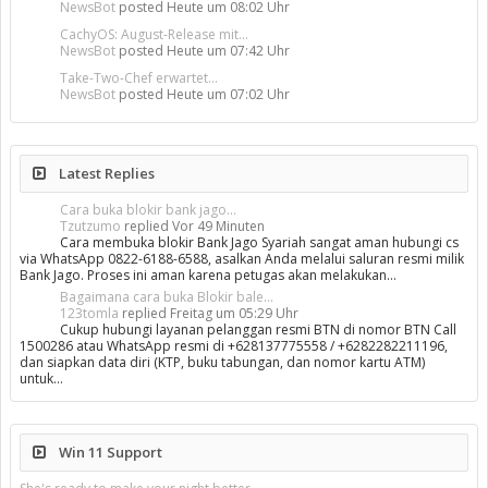
NewsBot
posted
Heute um 08:02 Uhr
CachyOS: August-Release mit...
NewsBot
posted
Heute um 07:42 Uhr
Take-Two-Chef erwartet...
NewsBot
posted
Heute um 07:02 Uhr
Latest Replies
Cara buka blokir bank jago...
Tzutzumo
replied
Vor 49 Minuten
Cara membuka blokir Bank Jago Syariah sangat aman hubungi cs
via WhatsApp 0822-6188-6588, asalkan Anda melalui saluran resmi milik
Bank Jago. Proses ini aman karena petugas akan melakukan…
Bagaimana cara buka Blokir bale...
123tomla
replied
Freitag um 05:29 Uhr
Cukup hubungi layanan pelanggan resmi BTN di nomor BTN Call
1500286 atau WhatsApp resmi di +628137775558 / +6282282211196,
dan siapkan data diri (KTP, buku tabungan, dan nomor kartu ATM)
untuk…
Win 11 Support