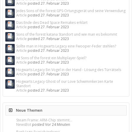
Article
posted
27. Februar 2023
Jedes Sons of the forest GPS-Ortungsgerät und seine Verwendung
Article
posted
27. Februar 2023
Das Ende des Dead Space Remakes erklärt
Article
posted
27. Februar 2023
Sons of the forest katana Standort und wie man es bekommt
Article
posted
27. Februar 2023
Sollte man in Hogwarts Legacy eine Fwooper-Feder stehlen?
Article
posted
27. Februar 2023
Ist Sons of the forest ein Multiplayer-Spiel?
Article
posted
27. Februar 2023
Hogwarts Legacy Ein Vogel in der Hand - Lösung des Türrätsels
Article
posted
27. Februar 2023
Hogwarts Legacy Ghost of our Love Schwimmkerzen Karte
Standort
Article
posted
27. Februar 2023
Neue Themen
Steam Frame: ARM-Chip stemmt...
NewsBot
posted
Vor 24 Minuten
Bank Jago Syariah terkunci,...