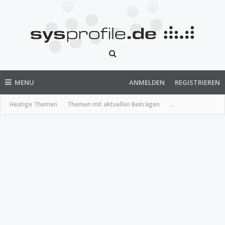
MENU
ANMELDEN
REGISTRIEREN
Heutige Themen
Themen mit aktuellen Beiträgen
...