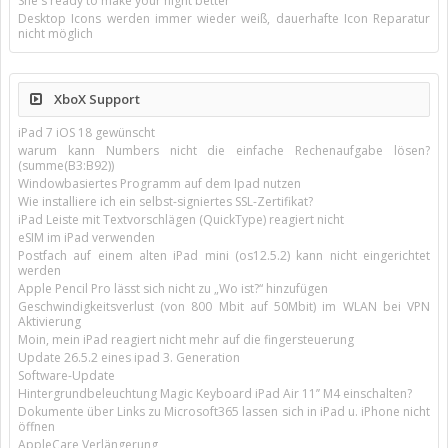
She's ready to make your night better
Desktop Icons werden immer wieder weiß, dauerhafte Icon Reparatur
nicht möglich
XboX Support
iPad 7 iOS 18 gewünscht
warum kann Numbers nicht die einfache Rechenaufgabe lösen?
(summe(B3:B92))
Windowbasiertes Programm auf dem Ipad nutzen
Wie installiere ich ein selbst-signiertes SSL-Zertifikat?
iPad Leiste mit Textvorschlägen (QuickType) reagiert nicht
eSIM im iPad verwenden
Postfach auf einem alten iPad mini (os12.5.2) kann nicht eingerichtet
werden
Apple Pencil Pro lässt sich nicht zu „Wo ist?“ hinzufügen
Geschwindigkeitsverlust (von 800 Mbit auf 50Mbit) im WLAN bei VPN
Aktivierung
Moin, mein iPad reagiert nicht mehr auf die fingersteuerung
Update 26.5.2 eines ipad 3. Generation
Software-Update
Hintergrundbeleuchtung Magic Keyboard iPad Air 11’’ M4 einschalten?
Dokumente über Links zu Microsoft365 lassen sich in iPad u. iPhone nicht
öffnen
AppleCare Verlängerung