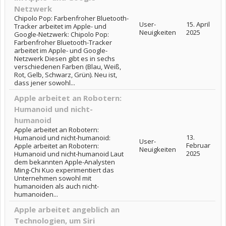
Netzwerk
Chipolo Pop: Farbenfroher Bluetooth-
User-
15. April
Tracker arbeitet im Apple- und
Neuigkeiten
2025
Google-Netzwerk: Chipolo Pop:
Farbenfroher Bluetooth-Tracker
arbeitet im Apple- und Google-
Netzwerk Diesen gibt es in sechs
verschiedenen Farben (Blau, Weiß,
Rot, Gelb, Schwarz, Grün). Neu ist,
dass jener sowohl...
Apple arbeitet an Robotern:
Humanoid und nicht-
humanoid
Apple arbeitet an Robotern:
13.
Humanoid und nicht-humanoid:
User-
Februar
Apple arbeitet an Robotern:
Neuigkeiten
2025
Humanoid und nicht-humanoid Laut
dem bekannten Apple-Analysten
Ming-Chi Kuo experimentiert das
Unternehmen sowohl mit
humanoiden als auch nicht-
humanoiden...
Apple arbeitet angeblich an
Technologien, um Siri