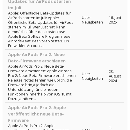
Updates für AirPods starten
im Juli
Apple: Öffentliche Beta-Updates für
User-
16. Juni
AirPods starten im Juli: Apple:
Neuigkeiten
2025
Öffentliche Beta-Updates für AirPods
starten im Juli Wer Lust hat, kann
demnächst über das kostenlose
Apple Beta Software Program neue
AirPods-Features vorab testen. Ein
Entwickler-Account...
Apple AirPods Pro 2: Neue
Beta-Firmware erschienen
Apple AirPods Pro 2: Neue Beta-
Firmware erschienen: Apple AirPods
23.
User-
Pro 2: Neue Beta-Firmware erschienen
August
Neuigkeiten
Release Notes fehlen wie üblich, die
2024
Firmware bringt jedoch die
Unterstützung für die neuen
Funktionen innerhalb von iOS 18 mit.
Dazu gehören...
Apple AirPods Pro 2: Apple
veröffentlicht neue Beta-
Firmware
Apple AirPods Pro 2: Apple
1.