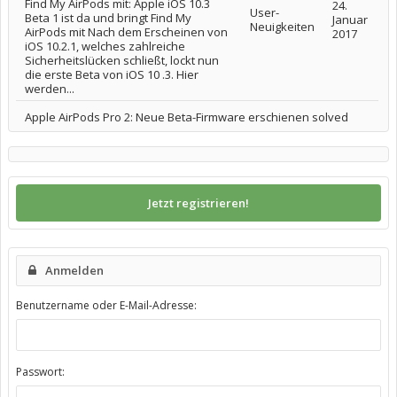
Find My AirPods mit: Apple iOS 10.3
24.
User-
Beta 1 ist da und bringt Find My
Januar
Neuigkeiten
AirPods mit Nach dem Erscheinen von
2017
iOS 10.2.1, welches zahlreiche
Sicherheitslücken schließt, lockt nun
die erste Beta von iOS 10 .3. Hier
werden...
Apple AirPods Pro 2: Neue Beta-Firmware erschienen solved
Jetzt registrieren!
Anmelden
Benutzername oder E-Mail-Adresse:
Passwort: