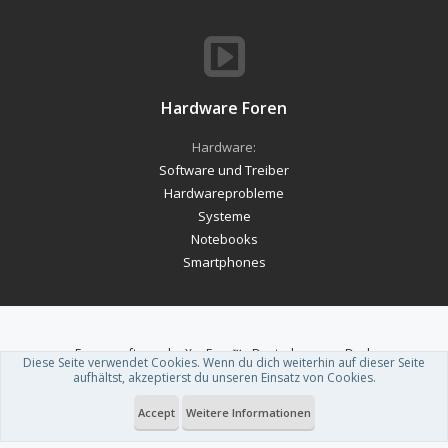
Hardware Foren
Hardware:
Software und Treiber
Hardwareprobleme
Systeme
Notebooks
Smartphones
Forum software by XenForo™
-
Deutsch von xenDach
Diese Seite verwendet Cookies. Wenn du dich weiterhin auf dieser Seite
Theme designed by
ThemeHouse
.
aufhältst, akzeptierst du unseren Einsatz von Cookies.
Accept
Weitere Informationen
Du betrachtest gerade: Apple AirPods Pro 2: Neue Beta-Firmware