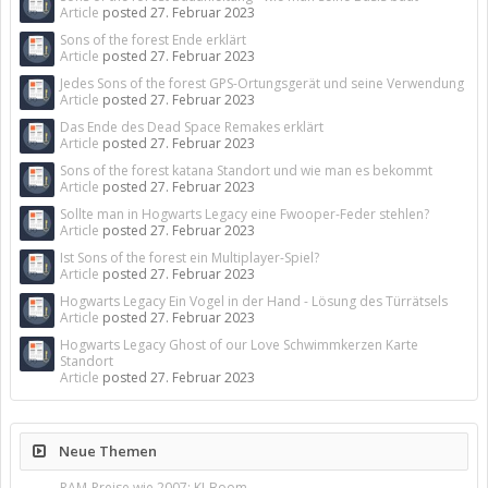
Article
posted
27. Februar 2023
Sons of the forest Ende erklärt
Article
posted
27. Februar 2023
Jedes Sons of the forest GPS-Ortungsgerät und seine Verwendung
Article
posted
27. Februar 2023
Das Ende des Dead Space Remakes erklärt
Article
posted
27. Februar 2023
Sons of the forest katana Standort und wie man es bekommt
Article
posted
27. Februar 2023
Sollte man in Hogwarts Legacy eine Fwooper-Feder stehlen?
Article
posted
27. Februar 2023
Ist Sons of the forest ein Multiplayer-Spiel?
Article
posted
27. Februar 2023
Hogwarts Legacy Ein Vogel in der Hand - Lösung des Türrätsels
Article
posted
27. Februar 2023
Hogwarts Legacy Ghost of our Love Schwimmkerzen Karte
Standort
Article
posted
27. Februar 2023
Neue Themen
RAM-Preise wie 2007: KI-Boom...