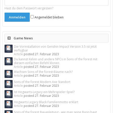
Hast du dein Passwort vergessen?
Angemeldet bleiben
Game News
Die Vorinstallation von Genshin Impact Version 3.5 ist jetzt
verfügbar
Article
posted
27. Februar 2023
Du kannst Kelvin und andere NPCs in Sons of the forest mit
diesem einfachen Befehl klonen
Article
posted
27. Februar 2023
Wachsen Sons of the forest-Bäume nach?
Article
posted
27. Februar 2023
Sons of the forest Modern Axe Standort
Article
posted
27. Februar 2023
Ist Hogwarts-Legacy ein Mehrspieler-Spiel?
Article
posted
27. Februar 2023
Hogwarts Legacy Black Familienmotto erklärt
Article
posted
27. Februar 2023
Sons of the forest Bauanleitung - wie man seine Basis baut