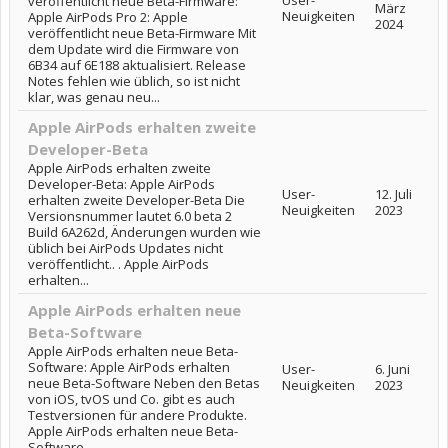
User-
veröffentlicht neue Beta-Firmware:
März
Neuigkeiten
Apple AirPods Pro 2: Apple
2024
veröffentlicht neue Beta-Firmware Mit
dem Update wird die Firmware von
6B34 auf 6E188 aktualisiert. Release
Notes fehlen wie üblich, so ist nicht
klar, was genau neu...
Apple AirPods erhalten zweite
Developer-Beta
Apple AirPods erhalten zweite
Developer-Beta: Apple AirPods
User-
12. Juli
erhalten zweite Developer-Beta Die
Neuigkeiten
2023
Versionsnummer lautet 6.0 beta 2
Build 6A262d, Änderungen wurden wie
üblich bei AirPods Updates nicht
veröffentlicht.. . Apple AirPods
erhalten...
Apple AirPods erhalten neue
Beta-Software
Apple AirPods erhalten neue Beta-
Software: Apple AirPods erhalten
User-
6. Juni
neue Beta-Software Neben den Betas
Neuigkeiten
2023
von iOS, tvOS und Co. gibt es auch
Testversionen für andere Produkte.
Apple AirPods erhalten neue Beta-
Software