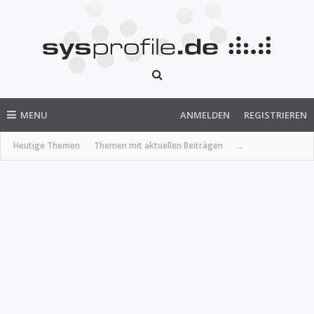
MENU
ANMELDEN
REGISTRIEREN
Heutige Themen
Themen mit aktuellen Beiträgen
...