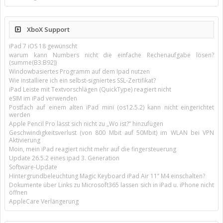
XboX Support
iPad 7 iOS 18 gewünscht
warum kann Numbers nicht die einfache Rechenaufgabe lösen?
(summe(B3:B92))
Windowbasiertes Programm auf dem Ipad nutzen
Wie installiere ich ein selbst-signiertes SSL-Zertifikat?
iPad Leiste mit Textvorschlägen (QuickType) reagiert nicht
eSIM im iPad verwenden
Postfach auf einem alten iPad mini (os12.5.2) kann nicht eingerichtet
werden
Apple Pencil Pro lässt sich nicht zu „Wo ist?“ hinzufügen
Geschwindigkeitsverlust (von 800 Mbit auf 50Mbit) im WLAN bei VPN
Aktivierung
Moin, mein iPad reagiert nicht mehr auf die fingersteuerung
Update 26.5.2 eines ipad 3. Generation
Software-Update
Hintergrundbeleuchtung Magic Keyboard iPad Air 11’’ M4 einschalten?
Dokumente über Links zu Microsoft365 lassen sich in iPad u. iPhone nicht
öffnen
AppleCare Verlängerung