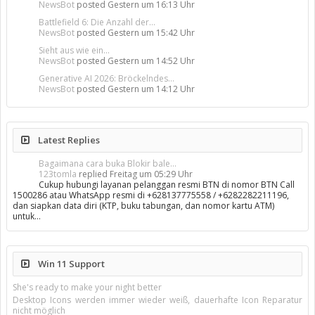
NewsBot
posted
Gestern um 16:13 Uhr
Battlefield 6: Die Anzahl der...
NewsBot
posted
Gestern um 15:42 Uhr
Sieht aus wie ein...
NewsBot
posted
Gestern um 14:52 Uhr
Generative AI 2026: Bröckelndes...
NewsBot
posted
Gestern um 14:12 Uhr
Latest Replies
Bagaimana cara buka Blokir bale...
123tomla
replied
Freitag um 05:29 Uhr
Cukup hubungi layanan pelanggan resmi BTN di nomor BTN Call
1500286 atau WhatsApp resmi di +628137775558 / +6282282211196,
dan siapkan data diri (KTP, buku tabungan, dan nomor kartu ATM)
untuk…
Win 11 Support
She's ready to make your night better
Desktop Icons werden immer wieder weiß, dauerhafte Icon Reparatur
nicht möglich