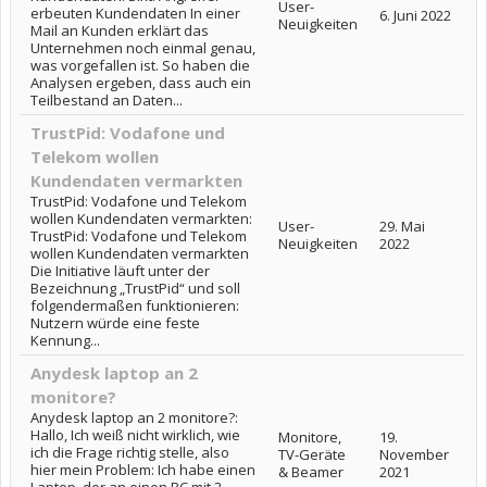
User-
erbeuten Kundendaten In einer
6. Juni 2022
Neuigkeiten
Mail an Kunden erklärt das
Unternehmen noch einmal genau,
was vorgefallen ist. So haben die
Analysen ergeben, dass auch ein
Teilbestand an Daten...
TrustPid: Vodafone und
Telekom wollen
Kundendaten vermarkten
TrustPid: Vodafone und Telekom
wollen Kundendaten vermarkten:
User-
29. Mai
TrustPid: Vodafone und Telekom
Neuigkeiten
2022
wollen Kundendaten vermarkten
Die Initiative läuft unter der
Bezeichnung „TrustPid“ und soll
folgendermaßen funktionieren:
Nutzern würde eine feste
Kennung...
Anydesk laptop an 2
monitore?
Anydesk laptop an 2 monitore?:
Hallo, Ich weiß nicht wirklich, wie
Monitore,
19.
ich die Frage richtig stelle, also
TV-Geräte
November
hier mein Problem: Ich habe einen
& Beamer
2021