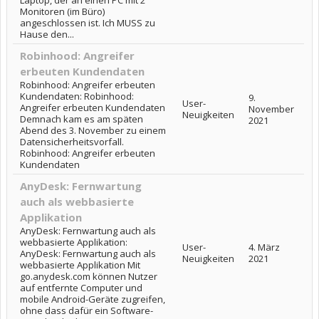
Laptop, der an einen PC mit 2
Monitoren (im Büro)
angeschlossen ist. Ich MUSS zu
Hause den...
Robinhood: Angreifer
erbeuten Kundendaten
Robinhood: Angreifer erbeuten
Kundendaten: Robinhood:
9.
User-
Angreifer erbeuten Kundendaten
November
Neuigkeiten
Demnach kam es am späten
2021
Abend des 3. November zu einem
Datensicherheitsvorfall.
Robinhood: Angreifer erbeuten
Kundendaten
AnyDesk: Fernwartung
auch als webbasierte
Applikation
AnyDesk: Fernwartung auch als
webbasierte Applikation:
User-
4. März
AnyDesk: Fernwartung auch als
Neuigkeiten
2021
webbasierte Applikation Mit
go.anydesk.com können Nutzer
auf entfernte Computer und
mobile Android-Geräte zugreifen,
ohne dass dafür ein Software-