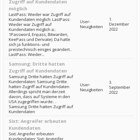
Zugriff auf Kundendaten
möglich
LastPass: Wieder war Zugriff auf
1.
Kundendaten möglich: LastPass:
User-
Dezember
Wieder war Zugriff auf
Neuigkeiten
2022
Kundendaten möglich a.:
1Password, Enpass, Bitwarden,
KeePass und Derivate). Da hatte
sich ja funktions- und
preistechnisch einiges geändert..
LastPass: Wieder...
Samsung: Dritte hatten
Zugriff auf Kundendaten
Samsung: Dritte hatten Zugriff auf
Kundendaten: Samsung: Dritte
3.
User-
hatten Zugriff auf Kundendaten
September
Neuigkeiten
Allerdings spricht man derzeit
2022
davon, dass auf Systeme in den
USA zugegriffen wurde:. .
Samsung: Dritte hatten Zugriff auf
Kundendaten
Sixt: Angreifer erbeuten
Kundendaten
Sixt: Angreifer erbeuten
Kundendaten: Sixt: Angreifer