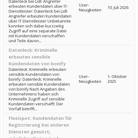
Datenleck bei Lidl: Angreifer
User-
erbeuten Kundendaten über IT-
10. Juli 2026
Neuigkeiten
Dienstleister: Datenleck bei Lidl:
Angreifer erbeuten Kundendaten
über IT-Dienstleister Unbekannte
konnten sich dabei kurzzeitig
Zugriff auf eine separate Datei
mit Kundendaten verschaffen
und Teile davon...
Datenleck: Kriminelle
erbeuten sensible
Kundendaten von bonify
Datenleck: Kriminelle erbeuten
sensible Kundendaten von
User-
1. Oktober
bonify: Datenleck: Kriminelle
Neuigkeiten
2025
erbeuten sensible Kundendaten
von bonify Nach Angaben des
Unternehmens haben sich
Kriminelle Zugriff auf sensible
Kundendaten verschafft. Der
Vorfall betrifft...
Flexispot: Kundendaten für
Registrierung bei anderen
Diensten genutzt,