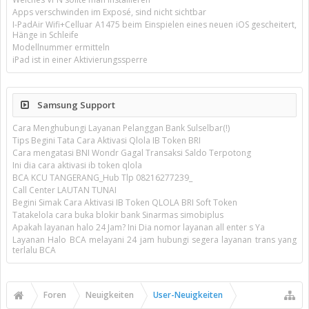
Apps verschwinden im Exposé, sind nicht sichtbar
I-PadAir Wifi+Celluar A1475 beim Einspielen eines neuen iOS gescheitert,
Hänge in Schleife
Modellnummer ermitteln
iPad ist in einer Aktivierungssperre
Samsung Support
Cara Menghubungi Layanan Pelanggan Bank Sulselbar(!)
Tips Begini Tata Cara Aktivasi Qlola IB Token BRI
Cara mengatasi BNI Wondr Gagal Transaksi Saldo Terpotong
Ini dia cara aktivasi ib token qlola
BCA KCU TANGERANG_Hub Tlp 08216277239_
Call Center LAUTAN TUNAI
Begini Simak Cara Aktivasi IB Token QLOLA BRI Soft Token
Tatakelola cara buka blokir bank Sinarmas simobiplus
Apakah layanan halo 24 Jam? Ini Dia nomor layanan all enter s Ya
Layanan Halo BCA melayani 24 jam hubungi segera layanan trans yang
terlalu BCA
Foren
Neuigkeiten
User-Neuigkeiten