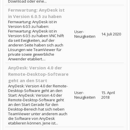
Download oder eine...
Fernwartung: AnyDesk ist
in Version 6.0.5 zu haben
Fernwartung: AnyDesk ist in
Version 6.0.5 zu haben:
Fernwartung: AnyDesk ist in
User-
14. Juli 2020
Version 6.0.5 zu haben VNC hilft
Neuigkeiten
da seit Ewigkeiten, auf der
anderen Seite haben sich auch
Lösungen wie TeamViewer für
private sowie gewerbliche
Anwender etabliert....
AnyDesk: Version 4.0 der
Remote-Desktop-Software
geht an den Start
AnyDesk: Version 4.0 der Remote-
Desktop-Software geht an den
User-
15. April
Start: AnyDesk: Version 4.0 der
Neuigkeiten
2018
Remote-Desktop-Software geht
an den Start Gerade für den
Desktop-Bereich hat sich neben
TeamViewer unter anderem auch
die Software von AnyDesk
etablieren können. Jene ist...