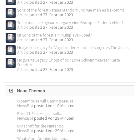
Article
posted
27. Februar 2023
Sons of the forest katana Standort und wie man es bekommt
Article
posted
27. Februar 2023
Sollte man in Hogwarts Legacy eine Fwooper-Feder stehlen?
Article
posted
27. Februar 2023
Ist Sons of the forest ein Multiplayer-Spiel?
Article
posted
27. Februar 2023
Hogwarts Legacy Ein Vogel in der Hand - Lösung des Türrätsels
Article
posted
27. Februar 2023
Hogwarts Legacy Ghost of our Love Schwimmkerzen Karte
Standort
Article
posted
27. Februar 2023
Neue Themen
Openmouse will Gaming-Mäuse...
NewsBot
posted
Vor 10 Minuten
Pixel 11 Pro: HiLight soll...
NewsBot
posted
Vor 29 Minuten
Minecraft für die Nintendo...
NewsBot
posted
Vor 29 Minuten
WhatsApp: Admins können...