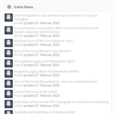
Game News
Die Vorinstallation von Genshin Impact Version 3.5 ist jetzt
verfügbar
Article
posted
27. Februar 2023
Du kannst Kelvin und andere NPCs in Sons of the forest mit
diesem einfachen Befehl klonen
Article
posted
27. Februar 2023
Wachsen Sons of the forest-Bäume nach?
Article
posted
27. Februar 2023
Sons of the forest Modern Axe Standort
Article
posted
27. Februar 2023
Ist Hogwarts-Legacy ein Mehrspieler-Spiel?
Article
posted
27. Februar 2023
Hogwarts Legacy Black Familienmotto erklärt
Article
posted
27. Februar 2023
Sons of the forest Bauanleitung - wie man seine Basis baut
Article
posted
27. Februar 2023
Sons of the forest Ende erklärt
Article
posted
27. Februar 2023
Jedes Sons of the forest GPS-Ortungsgerät und seine Verwendung
Article
posted
27. Februar 2023
Das Ende des Dead Space Remakes erklärt