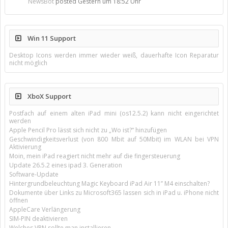
NewsBot
posted
Gestern um 18:52 Uhr
Win 11 Support
Desktop Icons werden immer wieder weiß, dauerhafte Icon Reparatur
nicht möglich
XboX Support
Postfach auf einem alten iPad mini (os12.5.2) kann nicht eingerichtet
werden
Apple Pencil Pro lässt sich nicht zu „Wo ist?“ hinzufügen
Geschwindigkeitsverlust (von 800 Mbit auf 50Mbit) im WLAN bei VPN
Aktivierung
Moin, mein iPad reagiert nicht mehr auf die fingersteuerung
Update 26.5.2 eines ipad 3. Generation
Software-Update
Hintergrundbeleuchtung Magic Keyboard iPad Air 11’’ M4 einschalten?
Dokumente über Links zu Microsoft365 lassen sich in iPad u. iPhone nicht
öffnen
AppleCare Verlängerung
SIM-PIN deaktivieren
Welches VPN sollte man installieren