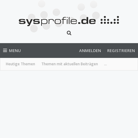
MENU
ANMELDEN
REGISTRIEREN
Heutige Themen
Themen mit aktuellen Beiträgen
...