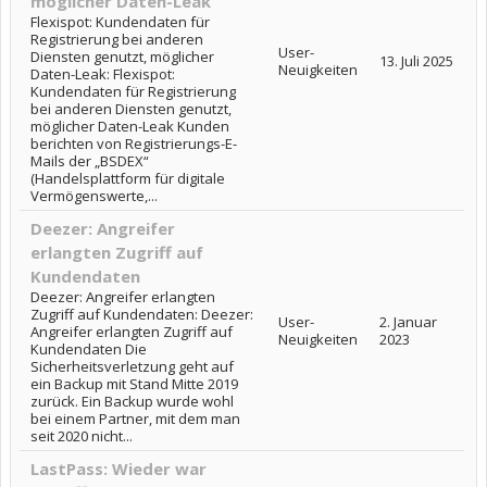
möglicher Daten-Leak
Flexispot: Kundendaten für
Registrierung bei anderen
User-
Diensten genutzt, möglicher
13. Juli 2025
Neuigkeiten
Daten-Leak: Flexispot:
Kundendaten für Registrierung
bei anderen Diensten genutzt,
möglicher Daten-Leak Kunden
berichten von Registrierungs-E-
Mails der „BSDEX“
(Handelsplattform für digitale
Vermögenswerte,...
Deezer: Angreifer
erlangten Zugriff auf
Kundendaten
Deezer: Angreifer erlangten
Zugriff auf Kundendaten: Deezer:
User-
2. Januar
Angreifer erlangten Zugriff auf
Neuigkeiten
2023
Kundendaten Die
Sicherheitsverletzung geht auf
ein Backup mit Stand Mitte 2019
zurück. Ein Backup wurde wohl
bei einem Partner, mit dem man
seit 2020 nicht...
LastPass: Wieder war