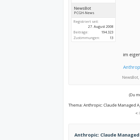
NewsBot
PCGH-News
Registriert seit:
27. August 2008
Beiträge:
194.323
Zustimmungen:
13
im eigen
Anthrop
NewsBot,
(Du mu
Thema:
Anthropic: Claude Managed Ag
<
Anthropic: Claude Managed A