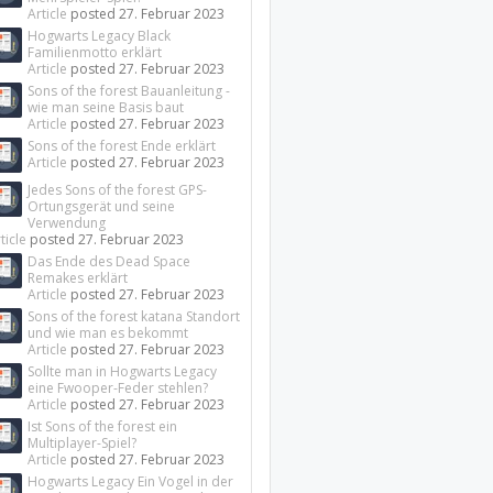
Article
posted
27. Februar 2023
Hogwarts Legacy Black
Familienmotto erklärt
Article
posted
27. Februar 2023
Sons of the forest Bauanleitung -
wie man seine Basis baut
Article
posted
27. Februar 2023
Sons of the forest Ende erklärt
Article
posted
27. Februar 2023
Jedes Sons of the forest GPS-
Ortungsgerät und seine
Verwendung
ticle
posted
27. Februar 2023
Das Ende des Dead Space
Remakes erklärt
Article
posted
27. Februar 2023
Sons of the forest katana Standort
und wie man es bekommt
Article
posted
27. Februar 2023
Sollte man in Hogwarts Legacy
eine Fwooper-Feder stehlen?
Article
posted
27. Februar 2023
Ist Sons of the forest ein
Multiplayer-Spiel?
Article
posted
27. Februar 2023
Hogwarts Legacy Ein Vogel in der