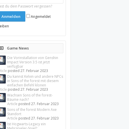
ast du dein Passwort vergessen?
Angemeldet
leiben
Game News
Die Vorinstallation von Genshin
Impact Version 3.5 ist jetzt
verfügbar
ticle
posted
27. Februar 2023
Du kannst Kelvin und andere NPCs
in Sons of the forest mit diesem
einfachen Befehl klonen
ticle
posted
27. Februar 2023
Wachsen Sons of the forest-
Bäume nach?
Article
posted
27. Februar 2023
Sons of the forest Modern Axe
Standort
Article
posted
27. Februar 2023
Ist Hogwarts-Legacy ein
Mehrspieler-Spiel?