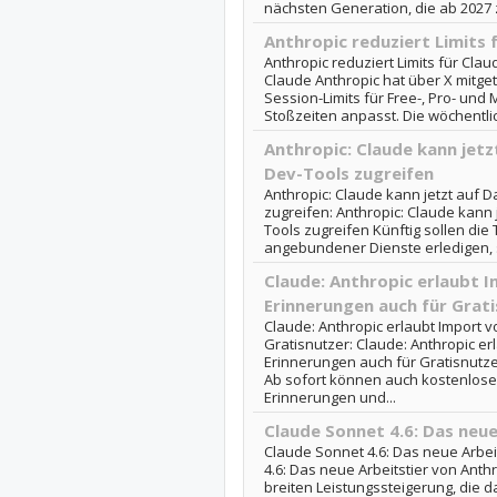
nächsten Generation, die ab 2027 
Anthropic reduziert Limits 
Anthropic reduziert Limits für Claud
Claude Anthropic hat über X mitget
Session-Limits für Free-, Pro- u
Stoßzeiten anpasst. Die wöchentlic
Anthropic: Claude kann jetz
Dev-Tools zugreifen
Anthropic: Claude kann jetzt auf 
zugreifen: Anthropic: Claude kann 
Tools zugreifen Künftig sollen die
angebundener Dienste erledigen, s
Claude: Anthropic erlaubt 
Erinnerungen auch für Grat
Claude: Anthropic erlaubt Import 
Gratisnutzer: Claude: Anthropic er
Erinnerungen auch für Gratisnutzer
Ab sofort können auch kostenlose
Erinnerungen und...
Claude Sonnet 4.6: Das neue
Claude Sonnet 4.6: Das neue Arbei
4.6: Das neue Arbeitstier von Anthr
breiten Leistungssteigerung, die da