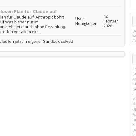
losen Plan für Claude auf
12.
lan für Claude auf: Anthropic bohrt
User-
Februar
uf Was bisher nur im
Neuigkeiten
2026
ar, steht jetzt auch ohne Bezahlung
D
effen vor allem ein...
w
m
laufen jetzt in eigener Sandbox solved
P
(o
Ap
is
G
a
M
d
U
S
H
Ke
D
la