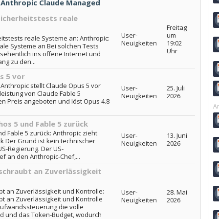
- Anthropic Claude Managed
Sicherheitstests reale
Freitag
User-
um
eitstests reale Systeme an: Anthropic:
Neuigkeiten
19:02
reale Systeme an Bei solchen Tests
Uhr
sehentlich ins offene Internet und
ng zu den...
s 5 vor
 Anthropic stellt Claude Opus 5 vor
User-
25. Juli
leistung von Claude Fable 5
Neuigkeiten
2026
en Preis angeboten und löst Opus 4.8
Ar
hos 5 und Fable 5 zurück
d Fable 5 zurück: Anthropic zieht
User-
13. Juni
k Der Grund ist kein technischer
Neuigkeiten
2026
US-Regierung. Der US-
ef an den Anthropic-Chef,...
schraubt an Zuverlässigkeit
t an Zuverlässigkeit und Kontrolle:
User-
28. Mai
t an Zuverlässigkeit und Kontrolle
Neuigkeiten
2026
Aufwandssteuerung die volle
d und das Token-Budget, wodurch