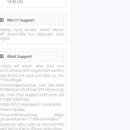
16:42 Uhr
Win 11 Support
esktop Icons werden immer wieder
eiß, dauerhafte Icon Reparatur nicht
öglich
XboX Support
ostfach auf einem alten iPad mini
s12.5.2) kann nicht eingerichtet werden
ple Pencil Pro lässt sich nicht zu „Wo
t?“ hinzufügen
eschwindigkeitsverlust (von 800 Mbit
uf 50Mbit) im WLAN bei VPN Aktivierung
oin, mein iPad reagiert nicht mehr auf
ie fingersteuerung
pdate 26.5.2 eines ipad 3. Generation
oftware-Update
intergrundbeleuchtung Magic
yboard iPad Air 11’’ M4 einschalten?
okumente über Links zu Microsoft365
ssen sich in iPad u. iPhone nicht öffnen