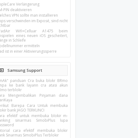
ppleCare Verlängerung
M-PIN deaktivieren
lches VPN sollte man installieren
pps verschwinden im Exposé, sind nicht
chtbar
-PadAir Wifi+Celluar A1475 beim
inspielen eines neuen iOS gescheitert,
nge in Schleife
odellnummer ermitteln
ad ist in einer Aktivierungssperre
Samsung Support
imAk" panduan Cra buka blokr BRmo
anpa ke bank layann cra atasi akun
Rmo terblokr
ara Mengembalikan Pinjaman dana
ariKaya
erikut Barepa Cara Untuk membuka
lokir bank JAGO TERKUNCI
ara efektif untuk membuka blokir m-
anking sinarmas SimobiPlus lupa
assword
utorial cara efektif membuka blokir
ank Sinarmas SimobiPlus Terblokir