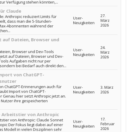
zur Verfügung stehen könnten,...
für Claude
27.
e: Anthropic reduziert Limits für
User-
März
eilt, dass man die 5-Stunden-
Neuigkeiten
2026
nd Max-Abonnenten während der
hen...
t auf Dateien, Browser und
24.
User-
Dateien, Browser und Dev-Tools
März
Neuigkeiten
jetzt auf Dateien, Browser und Dev-
2026
 Tools Aufgaben nicht nur per
ondern bei Bedarf auch direkt den...
Import von ChatGPT-
isnutzer
von ChatGPT-Erinnerungen auch für
User-
3. März
laubt Import von ChatGPT-
Neuigkeiten
2026
 Genau hier setzt Anthropic jetzt an.
 Nutzer ihre gespeicherten
 Arbeitstier von Anthropic
17.
tstier von Anthropic: Claude Sonnet
User-
Februar
opic Der Fokus liegt dabei auf einer
Neuigkeiten
2026
s Modell in vielen Disziplinen sehr