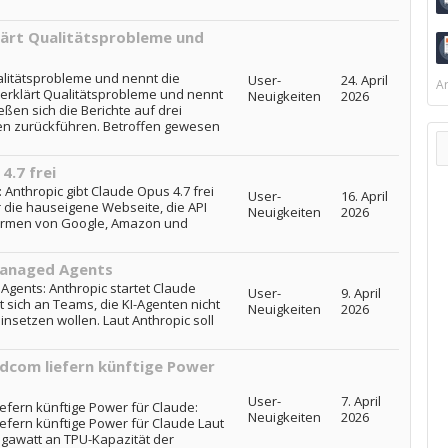
lärt Qualitätsprobleme und
alitätsprobleme und nennt die
User-
24. April
Ar
erklärt Qualitätsprobleme und nennt
Neuigkeiten
2026
ßen sich die Berichte auf drei
n zurückführen. Betroffen gewesen
4.7 frei
: Anthropic gibt Claude Opus 4.7 frei
User-
16. April
r die hauseigene Webseite, die API
Neuigkeiten
2026
formen von Google, Amazon und
Managed Agents
Agents: Anthropic startet Claude
User-
9. April
 sich an Teams, die KI-Agenten nicht
Neuigkeiten
2026
nsetzen wollen. Laut Anthropic soll
dcom liefern künftige Power
User-
7. April
efern künftige Power für Claude:
Neuigkeiten
2026
efern künftige Power für Claude Laut
igawatt an TPU-Kapazität der