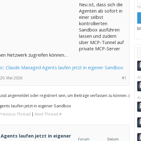
Neu ist, dass sich die
H
Agenten ab sofort in
einer selbst
kontrollierten
b
Sandbox ausführen
lassen und zudem
über MCP-Tunnel auf
private MCP-Server
en Netzwerk zugreifen können.. .
ic: Claude Managed Agents laufen jetzt in eigener Sandbox
Ar
20. Mai 2026
#1
sst angemeldet oder registriert sein, um Beiträge verfassen zu können. )
Ar
ents laufen jetzt in eigener Sandbox
Previous Thread
|
Next Thread
>
gents laufen jetzt in eigener
Forum
Datum