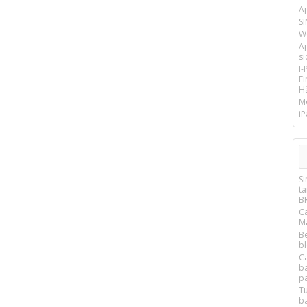
A
SI
We
A
si
I
E
Hä
M
iP
S
t
B
C
M
B
b
C
b
p
T
b