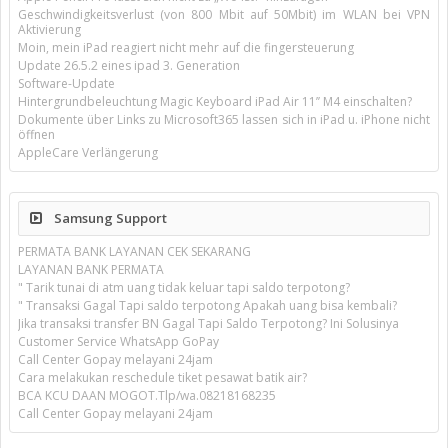
Geschwindigkeitsverlust (von 800 Mbit auf 50Mbit) im WLAN bei VPN
Aktivierung
Moin, mein iPad reagiert nicht mehr auf die fingersteuerung
Update 26.5.2 eines ipad 3. Generation
Software-Update
Hintergrundbeleuchtung Magic Keyboard iPad Air 11’’ M4 einschalten?
Dokumente über Links zu Microsoft365 lassen sich in iPad u. iPhone nicht
öffnen
AppleCare Verlängerung
Samsung Support
PERMATA BANK LAYANAN CEK SEKARANG
LAYANAN BANK PERMATA
" Tarik tunai di atm uang tidak keluar tapi saldo terpotong?
" Transaksi Gagal Tapi saldo terpotong Apakah uang bisa kembali?
Jika transaksi transfer BN Gagal Tapi Saldo Terpotong? Ini Solusinya
Customer Service WhatsApp GoPay
Call Center Gopay melayani 24jam
Cara melakukan reschedule tiket pesawat batik air?
BCA KCU DAAN MOGOT.Tlp/wa.08218168235
Call Center Gopay melayani 24jam