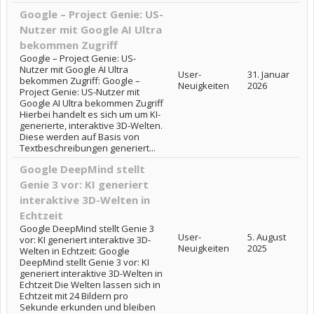
Google – Project Genie: US-
Nutzer mit Google AI Ultra
bekommen Zugriff
Google – Project Genie: US-
Nutzer mit Google AI Ultra
User-
31. Januar
bekommen Zugriff: Google –
Neuigkeiten
2026
Project Genie: US-Nutzer mit
Google AI Ultra bekommen Zugriff
Hierbei handelt es sich um um KI-
generierte, interaktive 3D-Welten.
Diese werden auf Basis von
Textbeschreibungen generiert...
Google DeepMind stellt
Genie 3 vor: KI generiert
interaktive 3D-Welten in
Echtzeit
Google DeepMind stellt Genie 3
User-
5. August
vor: KI generiert interaktive 3D-
Neuigkeiten
2025
Welten in Echtzeit: Google
DeepMind stellt Genie 3 vor: KI
generiert interaktive 3D-Welten in
Echtzeit Die Welten lassen sich in
Echtzeit mit 24 Bildern pro
Sekunde erkunden und bleiben