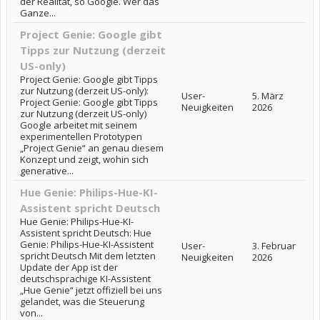
der Realität, so Google. Wer das
Ganze...
Project Genie: Google gibt
Tipps zur Nutzung (derzeit
US-only)
Project Genie: Google gibt Tipps
zur Nutzung (derzeit US-only):
User-
5. März
Project Genie: Google gibt Tipps
Neuigkeiten
2026
zur Nutzung (derzeit US-only)
Google arbeitet mit seinem
experimentellen Prototypen
„Project Genie“ an genau diesem
Konzept und zeigt, wohin sich
generative...
Hue Genie: Philips-Hue-KI-
Assistent spricht Deutsch
Hue Genie: Philips-Hue-KI-
Assistent spricht Deutsch: Hue
Genie: Philips-Hue-KI-Assistent
User-
3. Februar
spricht Deutsch Mit dem letzten
Neuigkeiten
2026
Update der App ist der
deutschsprachige KI-Assistent
„Hue Genie“ jetzt offiziell bei uns
gelandet, was die Steuerung
von...