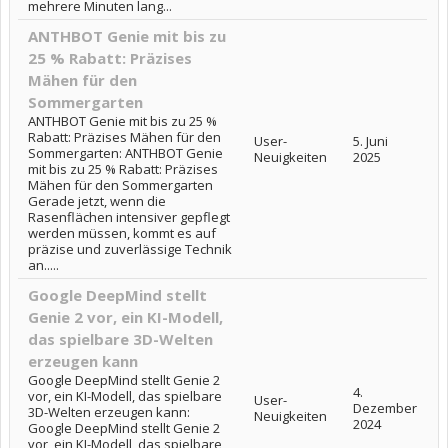
mehrere Minuten lang...
ANTHBOT Genie mit bis zu
25 % Rabatt: Präzises
Mähen für den
Sommergarten
ANTHBOT Genie mit bis zu 25 %
Rabatt: Präzises Mähen für den
User-
5. Juni
Sommergarten: ANTHBOT Genie
Neuigkeiten
2025
mit bis zu 25 % Rabatt: Präzises
Mähen für den Sommergarten
Gerade jetzt, wenn die
Rasenflächen intensiver gepflegt
werden müssen, kommt es auf
präzise und zuverlässige Technik
an.....
Google DeepMind stellt
Genie 2 vor, ein KI-Modell,
das spielbare 3D-Welten
erzeugen kann
Google DeepMind stellt Genie 2
4.
vor, ein KI-Modell, das spielbare
User-
Dezember
3D-Welten erzeugen kann:
Neuigkeiten
2024
Google DeepMind stellt Genie 2
vor, ein KI-Modell, das spielbare