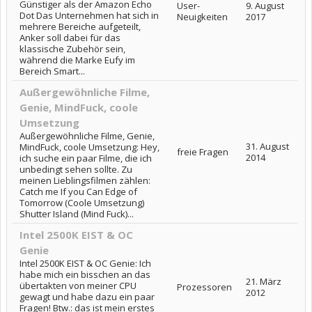
Günstiger als der Amazon Echo
User-
9. August
Dot Das Unternehmen hat sich in
Neuigkeiten
2017
mehrere Bereiche aufgeteilt,
Anker soll dabei für das
klassische Zubehör sein,
während die Marke Eufy im
Bereich Smart...
Außergewöhnliche Filme,
Genie, MindFuck, coole
Umsetzung
Außergewöhnliche Filme, Genie,
31. August
MindFuck, coole Umsetzung: Hey,
freie Fragen
2014
ich suche ein paar Filme, die ich
unbedingt sehen sollte. Zu
meinen Lieblingsfilmen zählen:
Catch me If you Can Edge of
Tomorrow (Coole Umsetzung)
Shutter Island (Mind Fuck)...
Intel 2500K EIST & OC
Genie
Intel 2500K EIST & OC Genie: Ich
habe mich ein bisschen an das
21. März
übertakten von meiner CPU
Prozessoren
2012
gewagt und habe dazu ein paar
Fragen! Btw.: das ist mein erstes