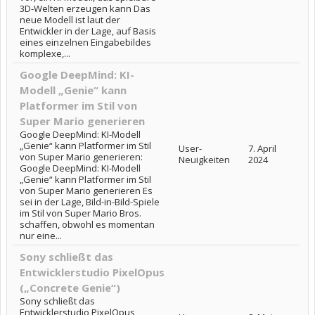
3D-Welten erzeugen kann Das
neue Modell ist laut der
Entwickler in der Lage, auf Basis
eines einzelnen Eingabebildes
komplexe,...
Google DeepMind: KI-
Modell „Genie“ kann
Platformer im Stil von
Super Mario generieren
Google DeepMind: KI-Modell
„Genie“ kann Platformer im Stil
User-
7. April
von Super Mario generieren:
Neuigkeiten
2024
Google DeepMind: KI-Modell
„Genie“ kann Platformer im Stil
von Super Mario generieren Es
sei in der Lage, Bild-in-Bild-Spiele
im Stil von Super Mario Bros.
schaffen, obwohl es momentan
nur eine...
Sony schließt das
Entwicklerstudio PixelOpus
(„Concrete Genie“)
Sony schließt das
Entwicklerstudio PixelOpus