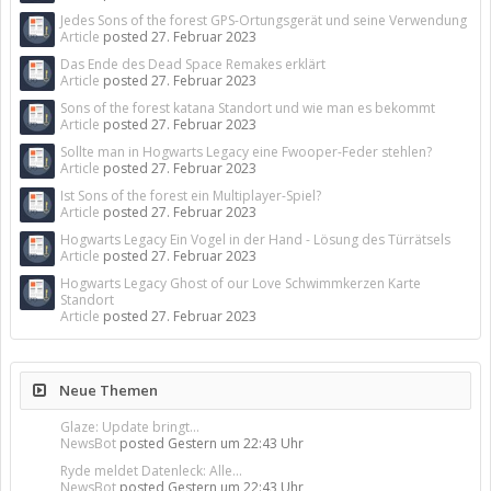
Jedes Sons of the forest GPS-Ortungsgerät und seine Verwendung
Article
posted
27. Februar 2023
Das Ende des Dead Space Remakes erklärt
Article
posted
27. Februar 2023
Sons of the forest katana Standort und wie man es bekommt
Article
posted
27. Februar 2023
Sollte man in Hogwarts Legacy eine Fwooper-Feder stehlen?
Article
posted
27. Februar 2023
Ist Sons of the forest ein Multiplayer-Spiel?
Article
posted
27. Februar 2023
Hogwarts Legacy Ein Vogel in der Hand - Lösung des Türrätsels
Article
posted
27. Februar 2023
Hogwarts Legacy Ghost of our Love Schwimmkerzen Karte
Standort
Article
posted
27. Februar 2023
Neue Themen
Glaze: Update bringt...
NewsBot
posted
Gestern um 22:43 Uhr
Ryde meldet Datenleck: Alle...
NewsBot
posted
Gestern um 22:43 Uhr