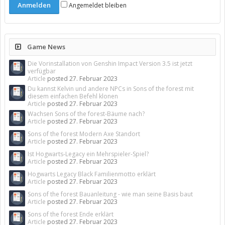
Angemeldet bleiben
Game News
Die Vorinstallation von Genshin Impact Version 3.5 ist jetzt
verfügbar
Article
posted
27. Februar 2023
Du kannst Kelvin und andere NPCs in Sons of the forest mit
diesem einfachen Befehl klonen
Article
posted
27. Februar 2023
Wachsen Sons of the forest-Bäume nach?
Article
posted
27. Februar 2023
Sons of the forest Modern Axe Standort
Article
posted
27. Februar 2023
Ist Hogwarts-Legacy ein Mehrspieler-Spiel?
Article
posted
27. Februar 2023
Hogwarts Legacy Black Familienmotto erklärt
Article
posted
27. Februar 2023
Sons of the forest Bauanleitung - wie man seine Basis baut
Article
posted
27. Februar 2023
Sons of the forest Ende erklärt
Article
posted
27. Februar 2023