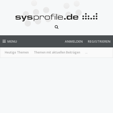
MENU
ANMELDEN
REGISTRIEREN
Heutige Themen
Themen mit aktuellen Beiträgen
...