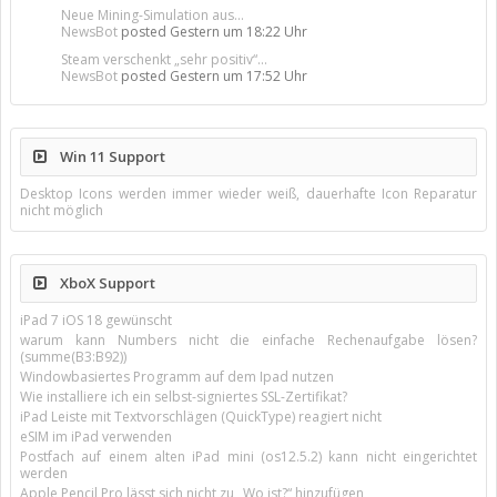
Neue Mining-Simulation aus...
NewsBot
posted
Gestern um 18:22 Uhr
Steam verschenkt „sehr positiv“...
NewsBot
posted
Gestern um 17:52 Uhr
Win 11 Support
Desktop Icons werden immer wieder weiß, dauerhafte Icon Reparatur
nicht möglich
XboX Support
iPad 7 iOS 18 gewünscht
warum kann Numbers nicht die einfache Rechenaufgabe lösen?
(summe(B3:B92))
Windowbasiertes Programm auf dem Ipad nutzen
Wie installiere ich ein selbst-signiertes SSL-Zertifikat?
iPad Leiste mit Textvorschlägen (QuickType) reagiert nicht
eSIM im iPad verwenden
Postfach auf einem alten iPad mini (os12.5.2) kann nicht eingerichtet
werden
Apple Pencil Pro lässt sich nicht zu „Wo ist?“ hinzufügen