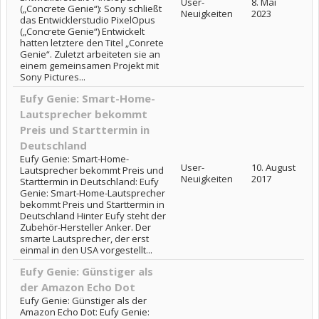
User-
8. Mai
(„Concrete Genie“): Sony schließt
Neuigkeiten
2023
das Entwicklerstudio PixelOpus
(„Concrete Genie“) Entwickelt
hatten letztere den Titel „Conrete
Genie“. Zuletzt arbeiteten sie an
einem gemeinsamen Projekt mit
Sony Pictures...
Eufy Genie: Smart-Home-
Lautsprecher bekommt
Preis und Starttermin in
Deutschland
Eufy Genie: Smart-Home-
User-
10. August
Lautsprecher bekommt Preis und
Neuigkeiten
2017
Starttermin in Deutschland: Eufy
Genie: Smart-Home-Lautsprecher
bekommt Preis und Starttermin in
Deutschland Hinter Eufy steht der
Zubehör-Hersteller Anker. Der
smarte Lautsprecher, der erst
einmal in den USA vorgestellt...
Eufy Genie: Günstiger als
der Amazon Echo Dot
Eufy Genie: Günstiger als der
Amazon Echo Dot: Eufy Genie: