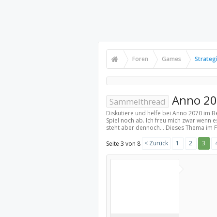
Foren
Games
Strateg
Anno 20
Sammelthread
Diskutiere und helfe bei Anno 2070 im B
Spiel noch ab. Ich freu mich zwar wenn e
steht aber dennoch... Dieses Thema im 
< Zurück
1
2
3
Seite 3 von 8