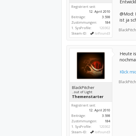
Entwick
Registriert seit:
12. April 2010
@Mod: B
Beiträge:
3.598
ist ja s
Zustimmungen:
184
1. SysProfile:
120302
BlackPitch
Steam-ID:
lolfound3
Heute i
nochmal 
Klick mi
BlackPitch
BlackPitcher
..out of Light
Themenstarter
Registriert seit:
12. April 2010
Beiträge:
3.598
Zustimmungen:
184
1. SysProfile:
120302
Steam-ID:
lolfound3