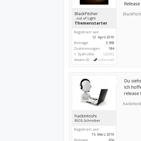
Release
BlackPitcher
BlackPitch
..out of Light
Themenstarter
Registriert seit:
12. April 2010
Beiträge:
3.598
Zustimmungen:
184
1. SysProfile:
120302
Steam-ID:
lolfound3
Du siehs
Ich hof
release
hackintosh
hackintoshi
BIOS-Schreiber
Registriert seit:
15. März 2010
Beiträge:
656