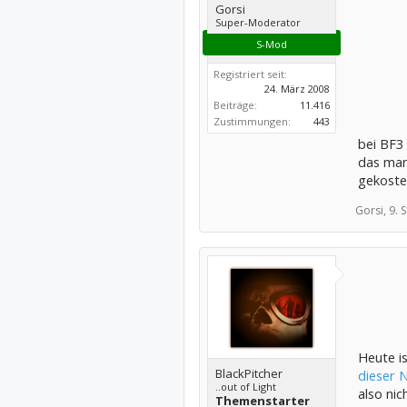
Gorsi
Super-Moderator
S-Mod
Registriert seit:
24. März 2008
Beiträge:
11.416
Zustimmungen:
443
bei BF3 
das man
gekostet
Gorsi,
9. 
Heute i
BlackPitcher
dieser 
..out of Light
also ni
Themenstarter