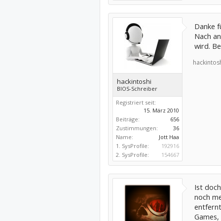
Danke fü
Nach an
wird. Bei
hackintosh
hackintoshi
BIOS-Schreiber
Registriert seit:
15. März 2010
Beiträge:
656
Zustimmungen:
36
Name:
Jott Haa
1. SysProfile:
192916
2. SysProfile:
154667
Ist doch
noch me
entfernt
Games, 