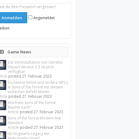
ast du dein Passwort vergessen?
Angemeldet
leiben
Game News
Die Vorinstallation von Genshin
Impact Version 3.5 ist jetzt
verfügbar
ticle
posted
27. Februar 2023
Du kannst Kelvin und andere NPCs
in Sons of the forest mit diesem
einfachen Befehl klonen
ticle
posted
27. Februar 2023
Wachsen Sons of the forest-
Bäume nach?
Article
posted
27. Februar 2023
Sons of the forest Modern Axe
Standort
Article
posted
27. Februar 2023
Ist Hogwarts-Legacy ein
Mehrspieler-Spiel?