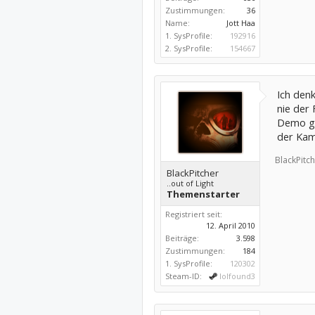
Zustimmungen:
36
Name:
Jott Haa
1. SysProfile:
192916
2. SysProfile:
154667
Ich denk
nie der 
Demo ge
der Kamp
BlackPitch
BlackPitcher
..out of Light
Themenstarter
Registriert seit:
12. April 2010
Beiträge:
3.598
Zustimmungen:
184
1. SysProfile:
120302
Steam-ID:
lolfound3