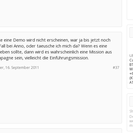
e eine Demo wird nicht erscheinen, war ja bis jetzt noch
Fall bei Anno, oder taeusche ich mich da? Wenn es eine
ben sollte, dann wird es wahrscheinlich eine Mission aus
U
agne sein, vielleicht die Einführungsmission.
C
B
er,
16. September 2011
#37
W
+
(
A
Sh
D
w
m