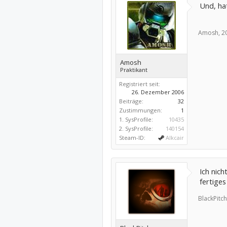
Und, ha
Amosh,
2
Amosh
Praktikant
Registriert seit:
26. Dezember 2006
Beiträge:
32
Zustimmungen:
1
1. SysProfile:
10435
2. SysProfile:
140154
Steam-ID:
Alkcair
Ich nich
fertiges
BlackPitch