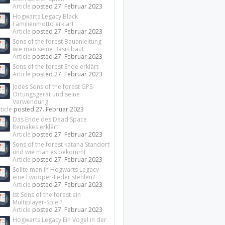
Article
posted
27. Februar 2023
Hogwarts Legacy Black
Familienmotto erklärt
Article
posted
27. Februar 2023
Sons of the forest Bauanleitung -
wie man seine Basis baut
Article
posted
27. Februar 2023
Sons of the forest Ende erklärt
Article
posted
27. Februar 2023
Jedes Sons of the forest GPS-
Ortungsgerät und seine
Verwendung
ticle
posted
27. Februar 2023
Das Ende des Dead Space
Remakes erklärt
Article
posted
27. Februar 2023
Sons of the forest katana Standort
und wie man es bekommt
Article
posted
27. Februar 2023
Sollte man in Hogwarts Legacy
eine Fwooper-Feder stehlen?
Article
posted
27. Februar 2023
Ist Sons of the forest ein
Multiplayer-Spiel?
Article
posted
27. Februar 2023
Hogwarts Legacy Ein Vogel in der