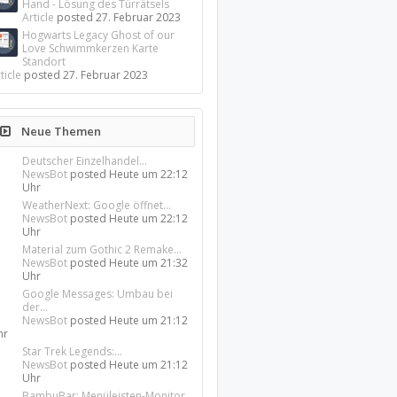
Hand - Lösung des Türrätsels
Article
posted
27. Februar 2023
Hogwarts Legacy Ghost of our
Love Schwimmkerzen Karte
Standort
ticle
posted
27. Februar 2023
Neue Themen
Deutscher Einzelhandel...
NewsBot
posted
Heute um 22:12
Uhr
WeatherNext: Google öffnet...
NewsBot
posted
Heute um 22:12
Uhr
Material zum Gothic 2 Remake...
NewsBot
posted
Heute um 21:32
Uhr
Google Messages: Umbau bei
der...
NewsBot
posted
Heute um 21:12
hr
Star Trek Legends:...
NewsBot
posted
Heute um 21:12
Uhr
BambuBar: Menüleisten-Monitor...