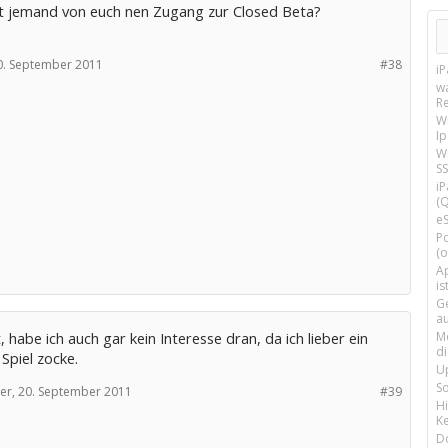
t jemand von euch nen Zugang zur Closed Beta?
0. September 2011
#38
i
w
R
W
I
Wi
SS
i
(Q
e
P
(o
Ap
is
G
a
t, habe ich auch gar kein Interesse dran, da ich lieber ein
M
d
 Spiel zocke.
U
S
er,
20. September 2011
#39
H
Ke
D