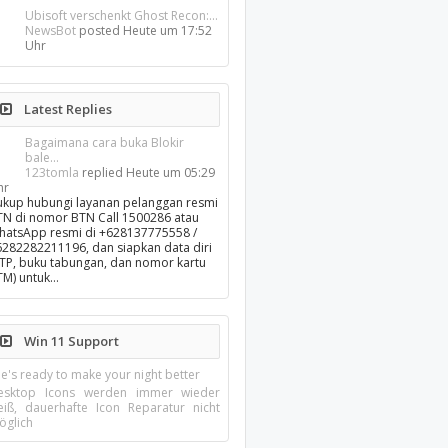
Ubisoft verschenkt Ghost Recon:...
NewsBot
posted
Heute um 17:52
Uhr
Latest Replies
Bagaimana cara buka Blokir
bale...
123tomla
replied
Heute um 05:29
hr
ukup hubungi layanan pelanggan resmi
TN di nomor BTN Call 1500286 atau
hatsApp resmi di +628137775558 /
6282282211196, dan siapkan data diri
KTP, buku tabungan, dan nomor kartu
TM) untuk…
Win 11 Support
e's ready to make your night better
esktop Icons werden immer wieder
eiß, dauerhafte Icon Reparatur nicht
öglich