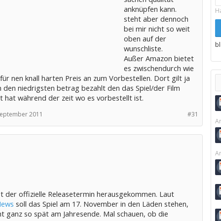
anknüpfen kann.
H
steht aber dennoch
bei mir nicht so weit
oben auf der
b
wunschliste.
Außer Amazon bietet
es zwischendurch wie
für nen knall harten Preis an zum Vorbestellen. Dort gilt ja
 den niedrigsten betrag bezahlt den das Spiel/der Film
 hat während der zeit wo es vorbestellt ist.
September 2011
#31
Ar
Ar
st der offizielle Releasetermin herausgekommen. Laut
News
soll das Spiel am 17. November in den Läden stehen,
cht ganz so spät am Jahresende. Mal schauen, ob die