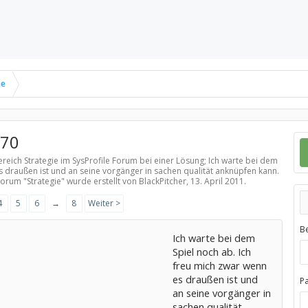
ie
70
ereich
Strategie
im SysProfile Forum bei einer Lösung; Ich warte bei dem
s draußen ist und an seine vorgänger in sachen qualität anknüpfen kann.
Forum "
Strategie
" wurde erstellt von BlackPitcher,
13. April 2011
.
4
5
6
→
8
Weiter >
B
Ich warte bei dem
Spiel noch ab. Ich
freu mich zwar wenn
es draußen ist und
P
an seine vorgänger in
sachen qualität