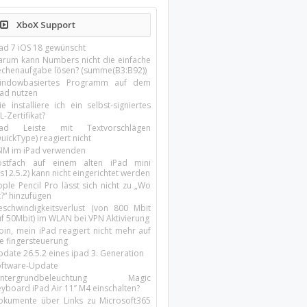
XboX Support
Pad 7 iOS 18 gewünscht
arum kann Numbers nicht die einfache
echenaufgabe lösen? (summe(B3:B92))
indowbasiertes Programm auf dem
pad nutzen
e installiere ich ein selbst-signiertes
L-Zertifikat?
Pad Leiste mit Textvorschlägen
uickType) reagiert nicht
SIM im iPad verwenden
ostfach auf einem alten iPad mini
s12.5.2) kann nicht eingerichtet werden
ple Pencil Pro lässt sich nicht zu „Wo
t?“ hinzufügen
eschwindigkeitsverlust (von 800 Mbit
uf 50Mbit) im WLAN bei VPN Aktivierung
oin, mein iPad reagiert nicht mehr auf
ie fingersteuerung
pdate 26.5.2 eines ipad 3. Generation
oftware-Update
intergrundbeleuchtung Magic
yboard iPad Air 11’’ M4 einschalten?
okumente über Links zu Microsoft365